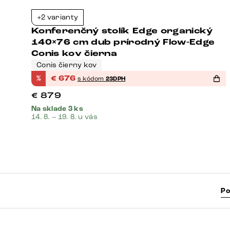
+2 varianty
3%
-23%
Konferenčný stolík Edge organický
140×76 cm dub prírodný Flow-Edge
Conis kov čierna
Conis čierny kov
%
€
676
s kódom
23DPH
€
879
Na sklade 3 ks
14. 8. – 19. 8. u vás
Po