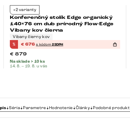
+2 varianty
-23%
Konferenčný stolík Edge organický
140×76 cm dub prírodný Flow-Edge
Vibany kov čierna
Vibany čierny kov
%
€
676
s kódom
23DPH
€
879
Na sklade > 10 ks
14. 8. – 19. 8. u vás
pis
Séria
Parametre
Hodnotenie
Články
Podobné produkt