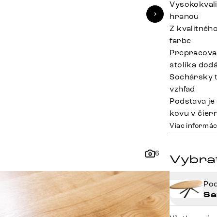
Vysokokvali
hranou
Z kvalitnéh
farbe
Prepracova
stolíka dod
Sochársky t
vzhľad
Podstava je
kovu v čier
Viac informác
6
Vybrať
Po
Sa