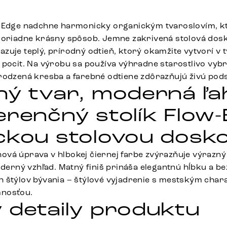
k Edge nadchne harmonicky organickým tvaroslovím, k
imoriadne krásny spôsob. Jemne zakrivená stolová dos
zuje teplý, prírodný odtieň, ktorý okamžite vytvorí v 
 pocit. Na výrobu sa používa výhradne starostlivo vyb
rodzená kresba a farebné odtiene zdôrazňujú živú pods
ný tvar, moderná ľa
erenčný stolík Flow-
ckou stolovou dosk
vá úprava v hlbokej čiernej farbe zvýrazňuje výrazný
moderný vzhľad. Matný finiš prináša elegantnú hĺbku a 
 štýlov bývania – štýlové vyjadrenie s mestským cha
nosťou.
 detaily produktu