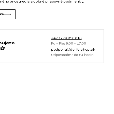
tného prostredia a dobré pracovné podmienky.
Flow-
Edge
čke
Sarity
kov
čierna
+420 770 313 313
bujete
Po – Pia: 9:00 – 17:00
ť?
podpora@delife-shop.sk
Odpovedáme do 24 hodín.