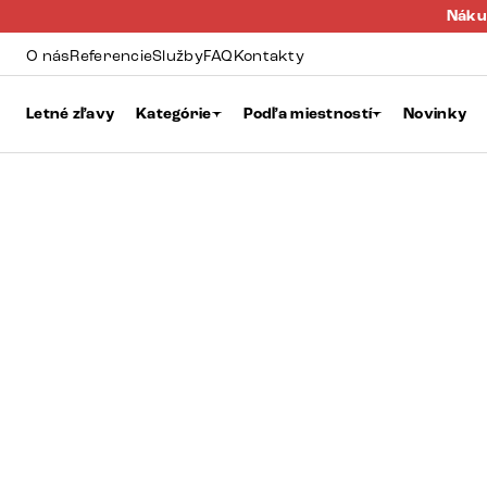
Náku
O nás
Referencie
Služby
FAQ
Kontakty
Letné zľavy
Kategórie
Podľa miestností
Novinky