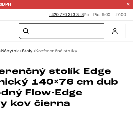
23DPH
+420 770 313 313
Po – Pia: 9:00 – 17:00
Nábytok
Stoly
Konferenčné stolíky
erenčný stolík Edge
nický 140×76 cm dub
odný Flow-Edge
ty kov čierna