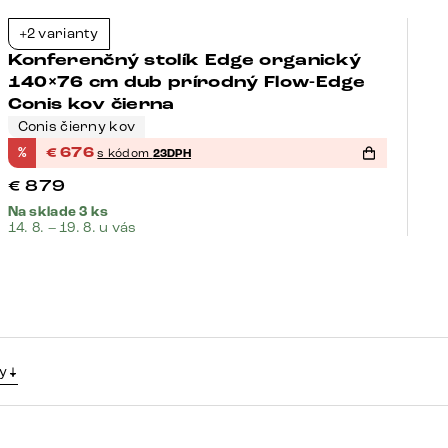
+2 varianty
+
-23%
Konferenčný stolík Edge organický
K
140×76 cm dub prírodný Flow-Edge
1
Conis kov čierna
V
Conis čierny kov
V
%
€
676
%
s kódom
23DPH
€
879
€
Na sklade 3 ks
Na
14. 8. – 19. 8. u vás
14.
y