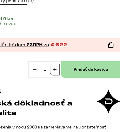
(3)
nty produktu
 10 ks
8. u vás
iť s kódom
23DPH
za
€
622
Pridať do košíka
množstvo
Konferenčný
stolík
Edge
ká dôkladnosť a
organický
140×76
lita
cm
dub
oženia v roku 2008 sa zameriavame na udržateľnosť,
prírodný