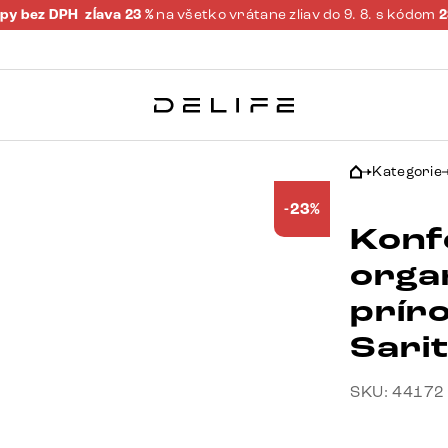
py bez DPH
zĺava 23 %
na všetko vrátane zliav do 9. 8. s kódom
Kategorie
-23%
Konf
orga
prír
Sari
SKU: 44172