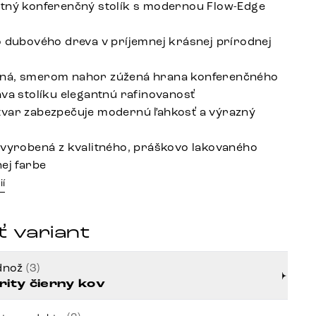
tný konferenčný stolík s modernou Flow-Edge
o dubového dreva v príjemnej krásnej prírodnej
ná, smerom nahor zúžená hrana konferenčného
áva stolíku elegantnú rafinovanosť
var zabezpečuje modernú ľahkosť a výrazný
 vyrobená z kvalitného, práškovo lakovaného
nej farbe
ií
 variant
dnož
(3)
rity čierny kov