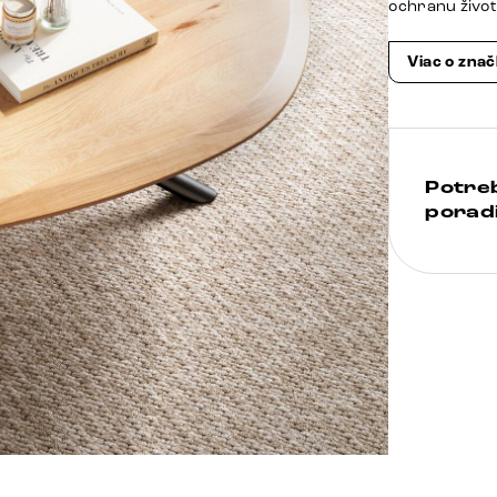
ochranu živo
Viac o zna
Potre
poradi