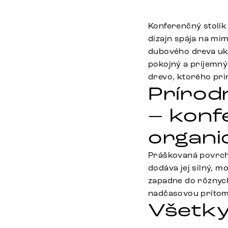
Konferenčný stolí
dizajn spája na m
dubového dreva uka
pokojný a príjemný
drevo, ktorého pri
Prírod
– konf
organi
Práškovaná povrcho
dodáva jej silný, 
zapadne do rôznych
nadčasovou prítom
Všetky