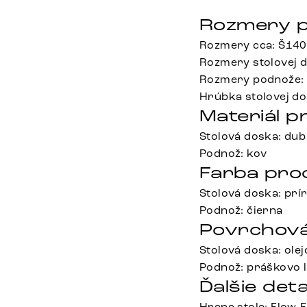
Rozmery p
Rozmery cca: Š140
Rozmery stolovej d
Rozmery podnože: 
Hrúbka stolovej do
Materiál p
Stolová doska: dub
Podnož: kov
Farba pro
Stolová doska: prí
Podnož: čierna
Povrchová
Stolová doska: ole
Podnož: práškovo 
Ďalšie deta
Hrana stola: Flow-