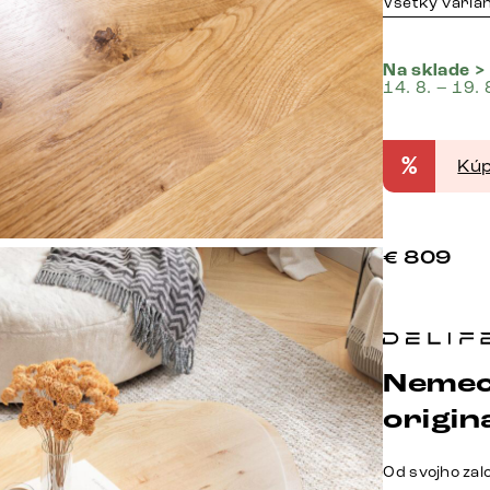
Všetky varia
Na sklade >
14. 8. – 19. 
%
Kúp
€
809
Nemec
origina
Od svojho zal