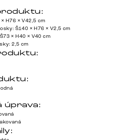
roduktu:
 × H76 × V42,5 cm
osky: Š140 × H76 × V2,5 cm
Š73 × H40 × V40 cm
sky: 2,5 cm
roduktu:
duktu:
rodná
 úprava:
jovaná
lakovaná
ily:
Edge