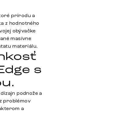
toré prírodu a
ka z hodnotného
tvojej obývačke
rané masívne
tatu materiálu.
hkosť
Edge s
ou.
 dizajn podnože a
bez problémov
rakterom a