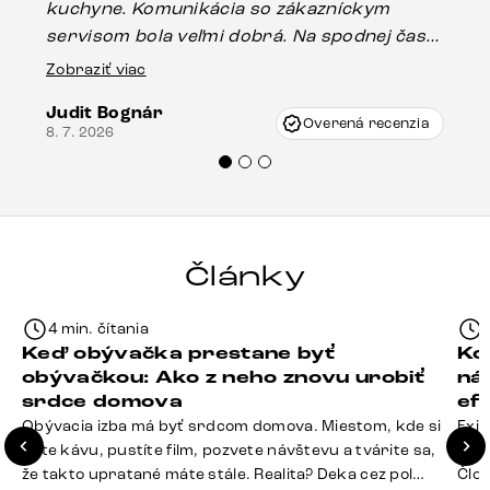
kuchyne. Komunikácia so zákazníckym
sp
servisom bola veľmi dobrá. Na spodnej časti
Es
stola bolo malé poškodenie, pravdepodobne
Zobraziť viac
16.
vzniklo pri preprave, ale vďaka pánovi
Judit Bognár
Vincze pri riešení mojej záležitosti pristúpili
Overená recenzia
8. 7. 2026
veľmi korektne. Odporúčam produkty Delife
každému.“
Články
4 min. čítania
Keď obývačka prestane byť
Ko
obývačkou: Ako z neho znovu urobiť
ná
srdce domova
ef
Obývacia izba má byť srdcom domova. Miestom, kde si
Exis
dáte kávu, pustíte film, pozvete návštevu a tvárite sa,
Seda
že takto upratané máte stále. Realita? Deka cez pol
Člov