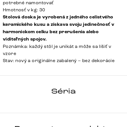
potrebné namontovať
Hmotnosť v kg: 30
Stolová doska je vyrobená z jedného celistvého
keramického kusu a získava svoju jedinečnosť v
harmonickom celku bez prerušenia alebo
viditeľných spojov.
Poznámka: každý stôl je unikát a môže sa líšiť v
vzore
Stav: nový a originálne zabalený – bez dekorácie
HRANA
Séria
Detail celej série