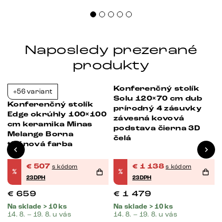
Naposledy prezerané
produkty
Konferenčný stolík
+56 variant
-23%
-23%
Solu 120×70 cm dub
Konferenčný stolík
prírodný 4 zásuvky
Edge okrúhly 100×100
závesná kovová
cm keramika Minas
podstava čierna 3D
Melange Borna
čelá
titánová farba
€
507
€
1 138
s kódom
s kódom
%
%
23DPH
23DPH
€
659
€
1 479
Na sklade > 10 ks
Na sklade > 10 ks
14. 8. – 19. 8. u vás
14. 8. – 19. 8. u vás