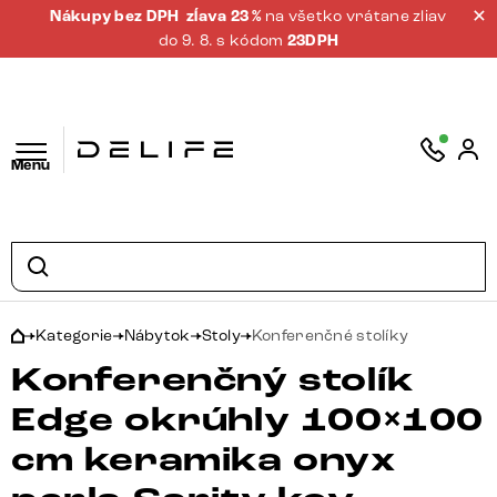
Nákupy bez DPH
zĺava 23 %
na všetko vrátane zliav
do 9. 8. s kódom
23DPH
Menu
Kategorie
Nábytok
Stoly
Konferenčné stolíky
Konferenčný stolík
Edge okrúhly 100×100
cm keramika onyx