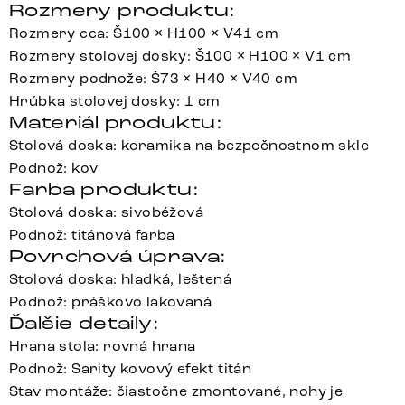
Rozmery produktu:
Rozmery cca: Š100 × H100 × V41 cm
Rozmery stolovej dosky: Š100 × H100 × V1 cm
Rozmery podnože: Š73 × H40 × V40 cm
Hrúbka stolovej dosky: 1 cm
Materiál produktu:
Stolová doska: keramika na bezpečnostnom skle
Podnož: kov
Farba produktu:
Stolová doska: sivobéžová
Podnož: titánová farba
Povrchová úprava:
Stolová doska: hladká, leštená
Podnož: práškovo lakovaná
Ďalšie detaily:
Hrana stola: rovná hrana
Podnož: Sarity kovový efekt titán
Stav montáže: čiastočne zmontované, nohy je