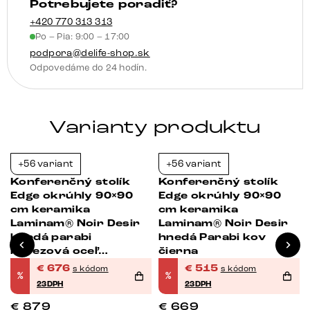
Potrebujete poradiť?
farba
efekt
+420 770 313 313
Po – Pia: 9:00 – 17:00
podpora@delife-shop.sk
Odpovedáme do 24 hodín.
Varianty produktu
+56 variant
+56 variant
-23%
-23%
Konferenčný stolík
Konferenčný stolík
Edge okrúhly 90×90
Edge okrúhly 90×90
cm keramika
cm keramika
Laminam® Noir Desir
Laminam® Noir Desir
hnedá parabi
hnedá Parabi kov
nerezová oceľ
čierna
kefovaná
€
676
€
515
s kódom
s kódom
%
%
23DPH
23DPH
€
879
€
669