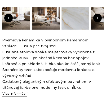
Prémiová keramika v prírodnom kamennom
vzhľade – luxus pre tvoj stôl
Luxusná stolová doska majstrovsky vyrobená z
jedného kusu – priebežná kresba bez spojov
Leštené a priehľadné: Hĺbka ako krištáľ, jemný lesk
Sochársky tvar zabezpečuje modernú ľahkosť a
výrazný vzhľad
Ozdobený elegantným efektovým povrchom v
titánovej farbe pre moderný lesk a hĺbku
Viac informácií