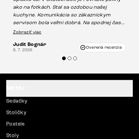
ako na fotkách. Stal sa ozdobou našej
ús
kuchyne. Komunikácia so zákazníckym
sp
servisom bola veľmi dobrá. Na spodnej časti
Es
stola bolo malé poškodenie, pravdepodobne
Zobraziť viac
16.
vzniklo pri preprave, ale vďaka pánovi
Judit Bognár
Vincze pri riešení mojej záležitosti pristúpili
Overená recenzia
8. 7. 2026
veľmi korektne. Odporúčam produkty Delife
každému.“
MENU
Sedačky
Stoličky
Postele
Stoly