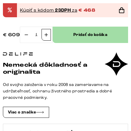
%
Kúpiť s kódom
23DPH
za
€
468
€
609
Pridať do košíka
množstvo
Konferenčný
stolík
Edge
Nemecká dôkladnosť a
okrúhly
originalita
100×100
cm
Od svojho založenia v roku 2008 sa zameriavame na
keramika
udržateľnosť, ochranu životného prostredia a dobré
onyx
pracovné podmienky.
perla
Sarity
Viac o značke
kov
titánová