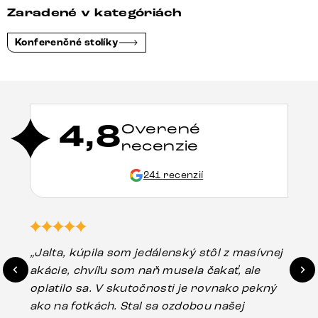
Zaradené v kategóriách
Konferenčné stolíky
4,8
Overené
recenzie
241 recenzií
„Jalta, kúpila som jedálenský stôl z masívnej
„O
akácie, chvíľu som naň musela čakať, ale
in
oplatilo sa. V skutočnosti je rovnako pekný
st
ako na fotkách. Stal sa ozdobou našej
ús