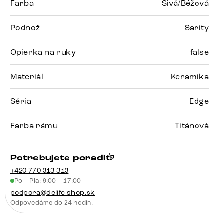
Farba
Sivá/Béžová
Podnož
Sarity
Opierka na ruky
false
Materiál
Keramika
Séria
Edge
Farba rámu
Titánová
Potrebujete poradiť?
+420 770 313 313
Po – Pia: 9:00 – 17:00
podpora@delife-shop.sk
Odpovedáme do 24 hodín.