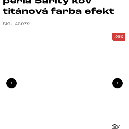
perla Sarity kov
titánová farba efekt
SKU: 46072
-23%
7