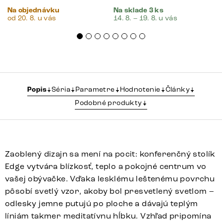
Na objednávku
Na sklade 3 ks
od 20. 8. u vás
14. 8. – 19. 8. u vás
Popis
Séria
Parametre
Hodnotenie
Články
Podobné produkty
Zaoblený dizajn sa mení na pocit: konferenčný stolík
Edge vytvára blízkosť, teplo a pokojné centrum vo
vašej obývačke. Vďaka lesklému leštenému povrchu
pôsobí svetlý vzor, akoby bol presvetlený svetlom –
odlesky jemne putujú po ploche a dávajú teplým
líniám takmer meditatívnu hĺbku. Vzhľad pripomína