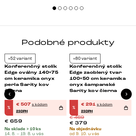
Podobné produkty
+52 variant
+80 variant
Novinka
-23%
-38%
Konferenčný stolík
Konferenčný stolík
Edge oválny 140×75
Edge zaoblený tvar
cm keramika onyx
100×50 cm keramika
perla Sarity kov
onyx šampanské
čierna
Sarity kov čierna
€
507
€
291
s kódom
s kódom
%
%
23DPH
23DPH
€
469
€
659
€
379
Na sklade > 10 ks
Na objednávku
14. 8. – 19. 8. u vás
od 9. 10. u vás