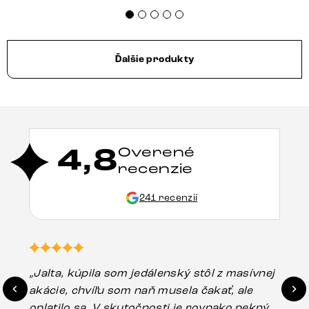
Ďalšie produkty
4,8
Overené
recenzie
241 recenzií
„Jalta, kúpila som jedálenský stôl z masívnej
„O
akácie, chvíľu som naň musela čakať, ale
in
oplatilo sa. V skutočnosti je rovnako pekný
st