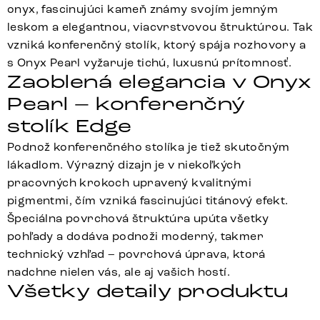
onyx, fascinujúci kameň známy svojím jemným
leskom a elegantnou, viacvrstvovou štruktúrou. Tak
vzniká konferenčný stolík, ktorý spája rozhovory a
s Onyx Pearl vyžaruje tichú, luxusnú prítomnosť.
Zaoblená elegancia v Onyx
Pearl – konferenčný
stolík Edge
Podnož konferenčného stolíka je tiež skutočným
lákadlom. Výrazný dizajn je v niekoľkých
pracovných krokoch upravený kvalitnými
pigmentmi, čím vzniká fascinujúci titánový efekt.
Špeciálna povrchová štruktúra upúta všetky
pohľady a dodáva podnoži moderný, takmer
technický vzhľad – povrchová úprava, ktorá
nadchne nielen vás, ale aj vašich hostí.
Všetky detaily produktu