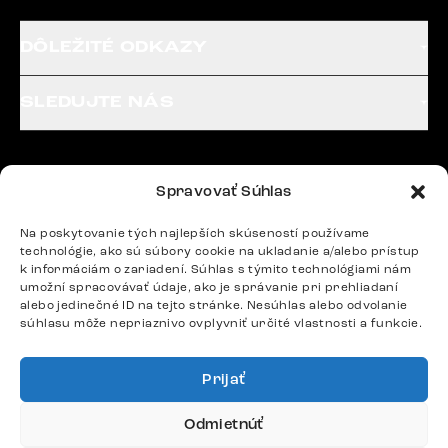
DÔLEŽITÉ ODKAZY
SLEDUJTE NÁS
Potrebujete radu? Ozvite sa.
Spravovať Súhlas
+420 770 313 313
Po – Pia: 9:00 – 17:00
Na poskytovanie tých najlepších skúseností používame
podpora@delife-shop.sk
technológie, ako sú súbory cookie na ukladanie a/alebo prístup
k informáciám o zariadení. Súhlas s týmito technológiami nám
Odpovedáme do 24 hodín.
umožní spracovávať údaje, ako je správanie pri prehliadaní
alebo jedinečné ID na tejto stránke. Nesúhlas alebo odvolanie
súhlasu môže nepriaznivo ovplyvniť určité vlastnosti a funkcie.
Google recenzie
4,8
Prijať
Odmietnúť