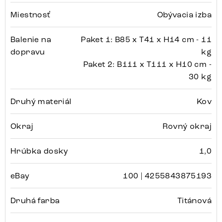
Miestnosť
Obývacia izba
Balenie na
Paket 1: B85 x T41 x H14 cm - 11
dopravu
kg
Paket 2: B111 x T111 x H10 cm -
30 kg
Druhý materiál
Kov
Okraj
Rovný okraj
Hrúbka dosky
1,0
eBay
100 | 4255843875193
Druhá farba
Titánová