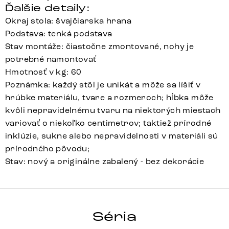
Ďalšie detaily:
Okraj stola: švajčiarska hrana
Podstava: tenká podstava
Stav montáže: čiastočne zmontované, nohy je
potrebné namontovať
Hmotnosť v kg: 60
Poznámka: každý stôl je unikát a môže sa líšiť v
hrúbke materiálu, tvare a rozmeroch; hĺbka môže
kvôli nepravidelnému tvaru na niektorých miestach
variovať o niekoľko centimetrov; taktiež prírodné
inklúzie, sukne alebo nepravidelnosti v materiáli sú
prírodného pôvodu;
Stav: nový a originálne zabalený - bez dekorácie
HRANA
Séria
Detail celej série