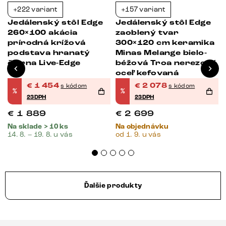
+222 variant
+157 variant
-23%
-23%
Jedálenský stôl Edge
Jedálenský stôl Edge
260×100 akácia
zaoblený tvar
prírodná krížová
300×120 cm keramika
podstava hranatý
Minas Melange bielo-
čierna Live-Edge
béžová Troa nerezová
oceľ kefovaná
€
1 454
€
2 078
s kódom
s kódom
%
%
23DPH
23DPH
€
1 889
€
2 699
Na sklade > 10 ks
Na objednávku
14. 8. – 19. 8. u vás
od 1. 9. u vás
Ďalšie produkty