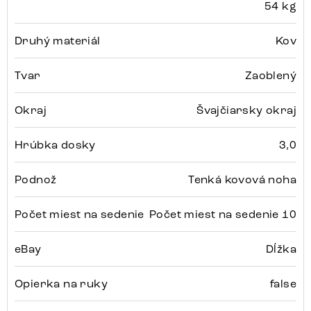
54 kg
Druhý materiál
Kov
Tvar
Zaoblený
Okraj
Švajčiarsky okraj
Hrúbka dosky
3,0
Podnož
Tenká kovová noha
Počet miest na sedenie
Počet miest na sedenie 10
eBay
Dĺžka
Opierka na ruky
false