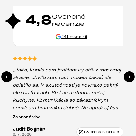
4,8
Overené
recenzie
241 recenzií
„Jalta, kúpila som jedálenský stôl z masívnej
„O
akácie, chvíľu som naň musela čakať, ale
in
oplatilo sa. V skutočnosti je rovnako pekný
st
ako na fotkách. Stal sa ozdobou našej
ús
kuchyne. Komunikácia so zákazníckym
sp
servisom bola veľmi dobrá. Na spodnej časti
Es
stola bolo malé poškodenie, pravdepodobne
Zobraziť viac
16.
vzniklo pri preprave, ale vďaka pánovi
Judit Bognár
Vincze pri riešení mojej záležitosti pristúpili
Overená recenzia
8. 7. 2026