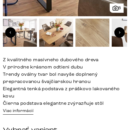
8
Z kvalitného masívneho dubového dreva
V prírodne krásnom odtieni dubu
Trendy oválny tvar bol navyše doplnený
prepracovanou švajčiarskou hranou
Elegantná tenká podstava z práškovo lakovaného
kovu
Čierna podstava elegantne zvýrazňuje stôl
Viac informácií
Vybrať variant