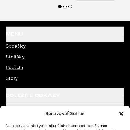
veľmi korektne. Odporúčam produkty Delife
každému.“
MENU
Sedačky
Stoličky
Postele
Stoly
DÔLEŽITÉ ODKAZY
SLEDUJTE NÁS
Spravovať Súhlas
Na poskytovanie tých najlepších skúseností používame