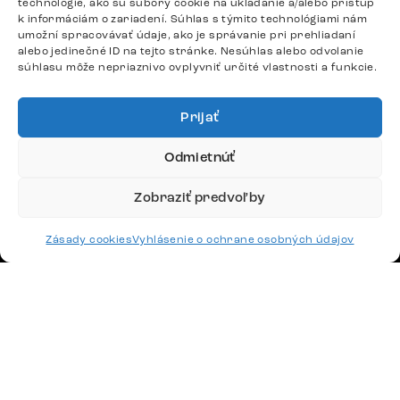
technológie, ako sú súbory cookie na ukladanie a/alebo prístup
Potrebujete radu? Ozvite sa.
k informáciám o zariadení. Súhlas s týmito technológiami nám
+420 770 313 313
umožní spracovávať údaje, ako je správanie pri prehliadaní
alebo jedinečné ID na tejto stránke. Nesúhlas alebo odvolanie
Po – Pia: 9:00 – 17:00
súhlasu môže nepriaznivo ovplyvniť určité vlastnosti a funkcie.
podpora@delife-shop.sk
Odpovedáme do 24 hodín.
Prijať
Odmietnúť
Google recenzie
4,8
Zobraziť predvoľby
Zásady cookies
Vyhlásenie o ochrane osobných údajov
Doprava
Platby