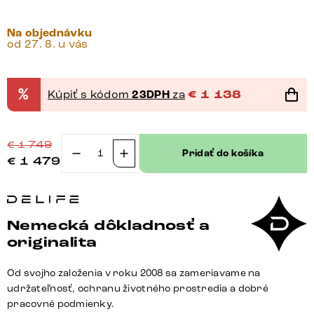
Na objednávku
od 27. 8. u vás
%
Kúpiť s kódom
23DPH
za
€
1 138
€
1 749
Pridať do košíka
€
1 479
množstvo
Jedálenský
stôl
Edge
Nemecká dôkladnosť a
zaoblený
originalita
tvar
200x100x2,5-
Od svojho založenia v roku 2008 sa zameriavame na
3
udržateľnosť, ochranu životného prostredia a dobré
dub
pracovné podmienky.