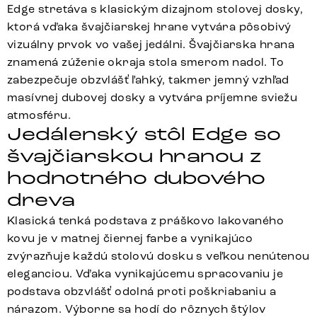
Edge stretáva s klasickým dizajnom stolovej dosky,
ktorá vďaka švajčiarskej hrane vytvára pôsobivý
vizuálny prvok vo vašej jedálni. Švajčiarska hrana
znamená zúženie okraja stola smerom nadol. To
zabezpečuje obzvlášť ľahký, takmer jemný vzhľad
masívnej dubovej dosky a vytvára príjemne sviežu
atmosféru.
Jedálenský stôl Edge so
švajčiarskou hranou z
hodnotného dubového
dreva
Klasická tenká podstava z práškovo lakovaného
kovu je v matnej čiernej farbe a vynikajúco
zvýrazňuje každú stolovú dosku s veľkou nenútenou
eleganciou. Vďaka vynikajúcemu spracovaniu je
podstava obzvlášť odolná proti poškriabaniu a
nárazom. Výborne sa hodí do rôznych štýlov