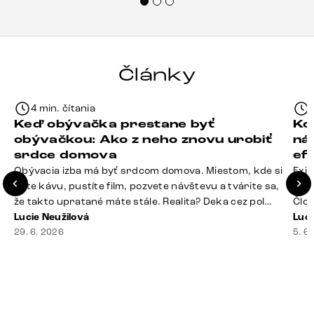
každému.“
Články
4 min. čítania
Keď obývačka prestane byť
Ko
obývačkou: Ako z neho znovu urobiť
ná
srdce domova
ef
Obývacia izba má byť srdcom domova. Miestom, kde si
Exis
dáte kávu, pustíte film, pozvete návštevu a tvárite sa,
Seda
že takto upratané máte stále. Realita? Deka cez pol
Člov
sedačky, ovládač záhadne zmizol, konferenčný stolík
Lucie Neužilová
veľm
Luci
slúži ako odkladisko všetkého od účteniek po balzam
29. 6. 2026
si n
5. 6
na pery a niekde medzi vankúšmi možno žije stará
nezi
sušienka. Dobrá správa? Aj obývačka, [&hellip;]
ste
nevy