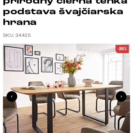
prírodný čierna tenká
podstava švajčiarska
hrana
SKU: 34425
-35%