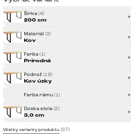
Šírka
(4)
200 cm
Materiál
(3)
Kov
Farba
(1)
Prírodná
Podnož
(19)
Kov úzky
Farba rámu
(1)
Doska stola
(2)
3,0 cm
(37)
Všetky varianty produktu