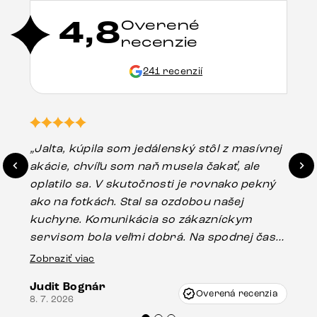
4,8
Overené
recenzie
241 recenzií
„Jalta, kúpila som jedálenský stôl z masívnej
„O
akácie, chvíľu som naň musela čakať, ale
in
oplatilo sa. V skutočnosti je rovnako pekný
st
ako na fotkách. Stal sa ozdobou našej
ús
kuchyne. Komunikácia so zákazníckym
sp
servisom bola veľmi dobrá. Na spodnej časti
Es
stola bolo malé poškodenie, pravdepodobne
Zobraziť viac
16.
vzniklo pri preprave, ale vďaka pánovi
Judit Bognár
Vincze pri riešení mojej záležitosti pristúpili
Overená recenzia
8. 7. 2026
veľmi korektne. Odporúčam produkty Delife