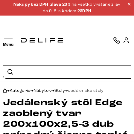
Nákupy bez DPH
zĺava 23 %
na všetko vrátane zliav
do 9. 8. s kódom
23DPH
Menu
Kategorie
Nábytok
Stoly
Jedálenské stoly
Jedálenský stôl Edge
zaoblený tvar
200x100x2,5-3 dub