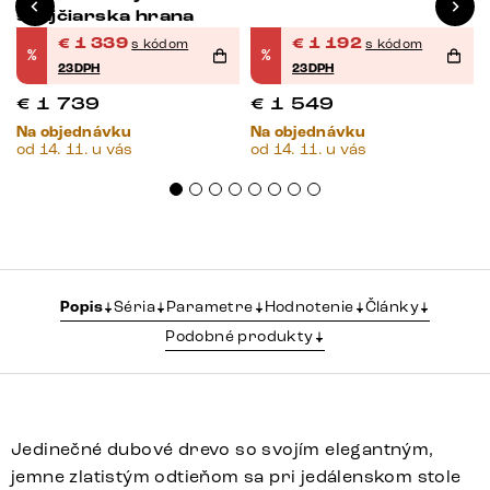
švajčiarska hrana
€
1 339
€
1 192
s kódom
s kódom
%
%
23DPH
23DPH
€
1 739
€
1 549
Na objednávku
Na objednávku
od 14. 11. u vás
od 14. 11. u vás
Popis
Séria
Parametre
Hodnotenie
Články
Podobné produkty
Jedinečné dubové drevo so svojím elegantným,
jemne zlatistým odtieňom sa pri jedálenskom stole