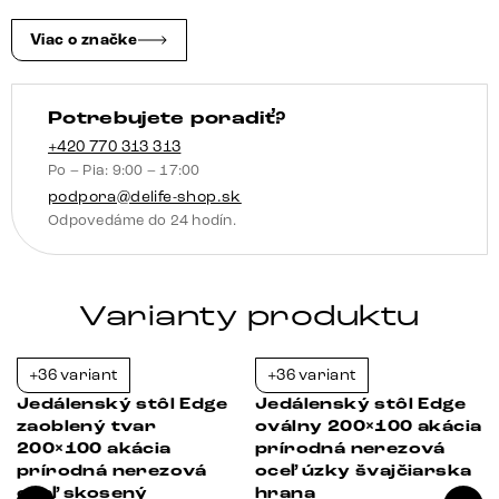
prírodný
čierna
Viac o značke
tenká
podstava
Potrebujete poradiť?
švajčiarska
hrana
+420 770 313 313
Po – Pia: 9:00 – 17:00
podpora@delife-shop.sk
Odpovedáme do 24 hodín.
Varianty produktu
+36 variant
+36 variant
-23%
-23%
Jedálenský stôl Edge
Jedálenský stôl Edge
zaoblený tvar
oválny 200×100 akácia
200×100 akácia
prírodná nerezová
prírodná nerezová
oceľ úzky švajčiarska
oceľ skosený
hrana