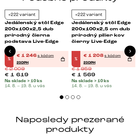
+222 variant
+222 variant
-38%
-38%
ý
Jedálenský stôl Edge
Jedálenský stôl Edge
200x100x2,5 dub
200x100x2,5 cm dub
prírodný čierna
prírodný pilier kov
podstava Live-Edge
čierny Live-Edge
€
1 246
€
1 208
s kódom
s kódom
%
%
23DPH
23DPH
€
2 009
€
1 959
€
1 619
€
1 569
Na sklade > 10 ks
Na sklade > 10 ks
14. 8. – 19. 8. u vás
14. 8. – 19. 8. u vás
Naposledy prezerané
produkty