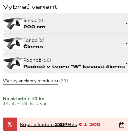
Vybrať variant
Šírka
(2)
200 cm
Farba
(2)
Čierna
Podnož
(18)
Podnož v tvare "W" kovová čierna
(23)
Všetky varianty produktu
Na sklade > 10 ks
14. 8. – 19. 8. u vás
%
Kúpiť s kódom
23DPH
za
€
1 300