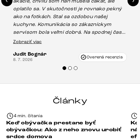
akácie, chvíľu som naň musela čakať, ale
in
oplatilo sa. V skutočnosti je rovnako pekný
st
ako na fotkách. Stal sa ozdobou našej
ús
kuchyne. Komunikácia so zákazníckym
sp
servisom bola veľmi dobrá. Na spodnej časti
Es
stola bolo malé poškodenie, pravdepodobne
Zobraziť viac
16.
vzniklo pri preprave, ale vďaka pánovi
Judit Bognár
Vincze pri riešení mojej záležitosti pristúpili
Overená recenzia
8. 7. 2026
veľmi korektne. Odporúčam produkty Delife
každému.“
Články
4 min. čítania
Keď obývačka prestane byť
Ko
obývačkou: Ako z neho znovu urobiť
ná
srdce domova
ef