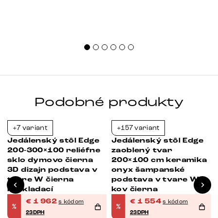
Podobné produkty
+7 variant
+157 variant
-23%
-23%
Jedálenský stôl Edge
Jedálenský stôl Edge
200-300×100 reliéfne
zaoblený tvar
sklo dymovo čierna
200×100 cm keramika
3D dizajn podstava v
onyx šampanské
tvare W čierna
podstava v tvare W
rozkladací
kov čierna
€
1 962
€
1 554
s kódom
s kódom
%
%
23DPH
23DPH