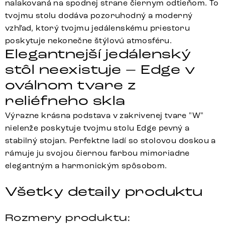
nalakovaná na spodnej strane čiernym odtieňom. To
tvojmu stolu dodáva pozoruhodný a moderný
vzhľad, ktorý tvojmu jedálenskému priestoru
poskytuje nekonečne štýlovú atmosféru.
Elegantnejší jedálenský
stôl neexistuje – Edge v
oválnom tvare z
reliéfneho skla
Výrazne krásna podstava v zakrivenej tvare "W"
nielenže poskytuje tvojmu stolu Edge pevný a
stabilný stojan. Perfektne ladí so stolovou doskou a
rámuje ju svojou čiernou farbou mimoriadne
elegantným a harmonickým spôsobom.
Všetky detaily produktu
Rozmery produktu: