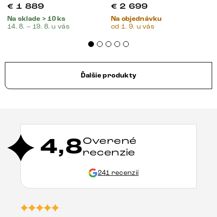
€
1 889
€
2 699
Na sklade > 10 ks
Na objednávku
14. 8. – 19. 8. u vás
od 1. 9. u vás
Ďalšie produkty
4,8
Overené
recenzie
241 recenzií