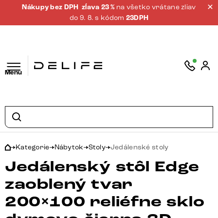
Nákupy bez DPH
zĺava 23 %
na všetko vrátane zliav
do 9. 8. s kódom
23DPH
Menu
Kategorie
Nábytok
Stoly
Jedálenské stoly
Jedálenský stôl Edge
zaoblený tvar
200×100 reliéfne sklo