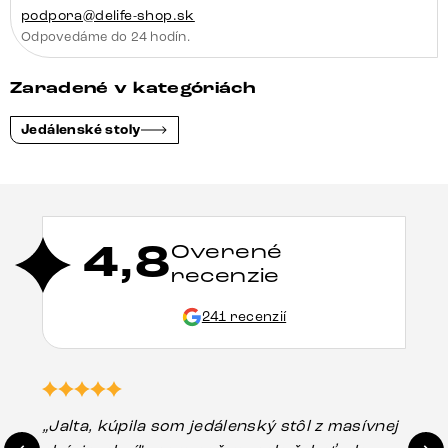
podpora@delife-shop.sk
Odpovedáme do 24 hodín.
Zaradené v kategóriách
Jedálenské stoly
4,8
Overené
recenzie
241 recenzií
„Jalta, kúpila som jedálenský stôl z masívnej
„O