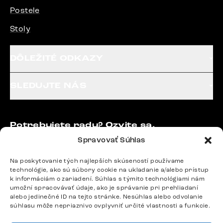
Postele
Stoly
DÔLEŽITÉ ODKAZY
SLEDUJTE NÁS
Potrebujete radu? Ozvite sa.
+420 770 313 313
Spravovať Súhlas
Po – Pia: 9:00 – 17:00
podpora@delife-shop.sk
Na poskytovanie tých najlepších skúseností používame
technológie, ako sú súbory cookie na ukladanie a/alebo prístup
Odpovedáme do 24 hodín.
k informáciám o zariadení. Súhlas s týmito technológiami nám
umožní spracovávať údaje, ako je správanie pri prehliadaní
alebo jedinečné ID na tejto stránke. Nesúhlas alebo odvolanie
súhlasu môže nepriaznivo ovplyvniť určité vlastnosti a funkcie.
Google recenzie
4,8