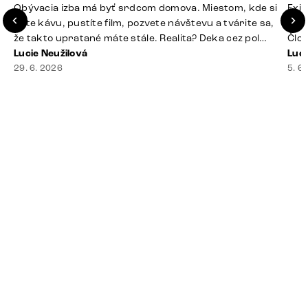
Obývacia izba má byť srdcom domova. Miestom, kde si
Exis
dáte kávu, pustíte film, pozvete návštevu a tvárite sa,
Seda
že takto upratané máte stále. Realita? Deka cez pol
Člov
sedačky, ovládač záhadne zmizol, konferenčný stolík
Lucie Neužilová
veľm
Luci
slúži ako odkladisko všetkého od účteniek po balzam
29. 6. 2026
si n
5. 6
na pery a niekde medzi vankúšmi možno žije stará
nezi
sušienka. Dobrá správa? Aj obývačka, [&hellip;]
ste
nevy