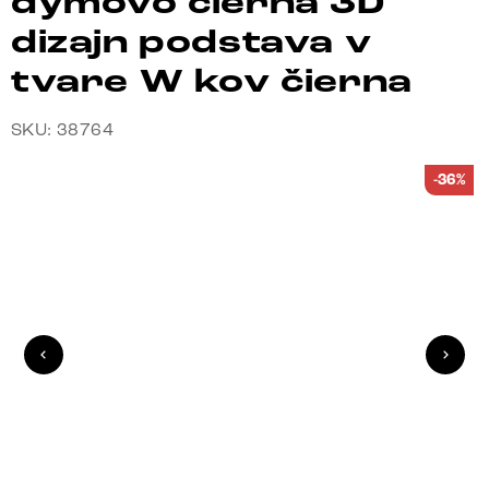
dymovo čierna 3D
dizajn podstava v
tvare W kov čierna
SKU: 38764
-36%