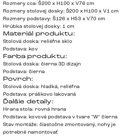
Rozmery cca: Š200 x H100 x V76 cm
Rozmery stolovej dosky: Š200 x H100 x V1 cm
Rozmery podstavy: Š126 x H53 x V70 cm
Hrúbka stolovej dosky: 1 cm
Materiál produktu:
Stolová doska: reliéfne sklo
Podstava: kov
Farba produktu:
Stolová doska: čierna 3D dizajn
Podstava: čierna
Povrch:
Stolová doska: hladká, reliéfna
Podstava: práškovo lakovaná
Ďalšie detaily:
Hrana stola: rovná hrana
Podstava: kovová podstava v tvare "W" čierna
Stav montáže: čiastočne zmontovaný, nohy je
potrebné namontovať