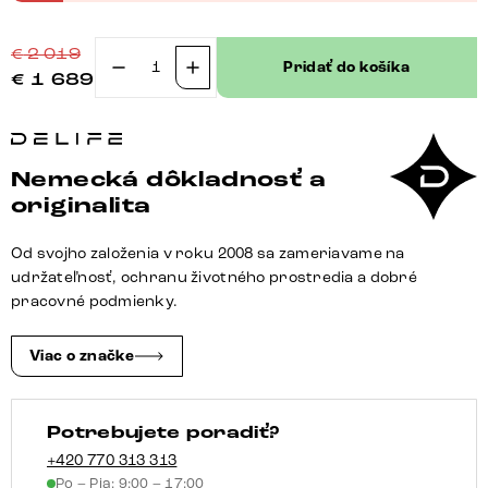
€
2 019
Pridať do košíka
€
1 689
množstvo
Jedálenský
stôl
Edge
Nemecká dôkladnosť a
zaoblený
originalita
tvar
200x100
Od svojho založenia v roku 2008 sa zameriavame na
reliéfne
udržateľnosť, ochranu životného prostredia a dobré
sklo
pracovné podmienky.
dymovo
čierna
Viac o značke
3D
dizajn
Potrebujete poradiť?
podstava
v
+420 770 313 313
Po – Pia: 9:00 – 17:00