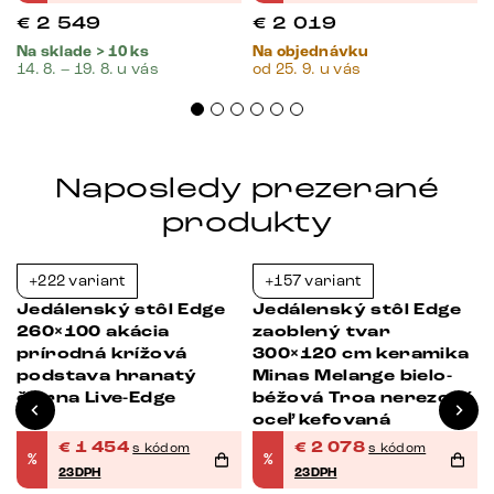
€
2 549
€
2 019
Na sklade > 10 ks
Na objednávku
14. 8. – 19. 8. u vás
od 25. 9. u vás
Naposledy prezerané
produkty
+222 variant
+157 variant
-23%
-23%
Jedálenský stôl Edge
Jedálenský stôl Edge
260×100 akácia
zaoblený tvar
prírodná krížová
300×120 cm keramika
podstava hranatý
Minas Melange bielo-
čierna Live-Edge
béžová Troa nerezová
oceľ kefovaná
€
1 454
€
2 078
s kódom
s kódom
%
%
23DPH
23DPH