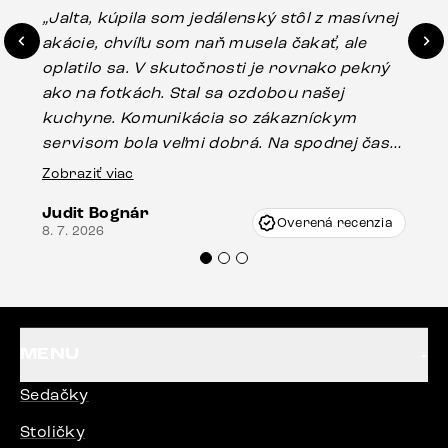
„Jalta, kúpila som jedálenský stôl z masívnej
„O
akácie, chvíľu som naň musela čakať, ale
in
oplatilo sa. V skutočnosti je rovnako pekný
st
ako na fotkách. Stal sa ozdobou našej
ús
kuchyne. Komunikácia so zákazníckym
sp
servisom bola veľmi dobrá. Na spodnej časti
Es
stola bolo malé poškodenie, pravdepodobne
Zobraziť viac
16.
vzniklo pri preprave, ale vďaka pánovi
Judit Bognár
Vincze pri riešení mojej záležitosti pristúpili
Overená recenzia
8. 7. 2026
veľmi korektne. Odporúčam produkty Delife
každému.“
MENU
Sedačky
Stoličky