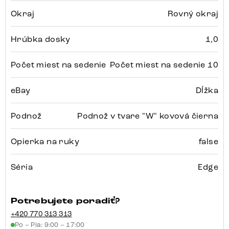
Okraj
Rovný okraj
Hrúbka dosky
1,0
Počet miest na sedenie
Počet miest na sedenie 10
eBay
Dĺžka
Podnož
Podnož v tvare "W" kovová čierna
Opierka na ruky
false
Séria
Edge
Potrebujete poradiť?
+420 770 313 313
Po – Pia: 9:00 – 17:00