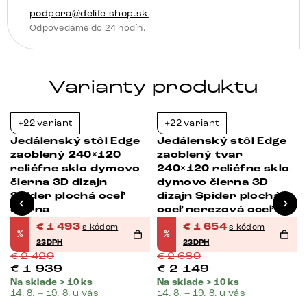
tvare
podpora@delife-shop.sk
W
Odpovedáme do 24 hodín.
kov
čierna
Varianty produktu
+22 variant
+22 variant
-39%
-38%
Jedálenský stôl Edge
Jedálenský stôl Edge
zaoblený 240×120
zaoblený tvar
reliéfne sklo dymovo
240×120 reliéfne sklo
čierna 3D dizajn
dymovo čierna 3D
v
Spider plochá oceľ
dizajn Spider plochá
čierna
oceľ nerezová oceľ
€
1 493
€
1 654
s kódom
s kódom
%
%
23DPH
23DPH
€
2 429
€
2 689
€
1 939
€
2 149
Na sklade > 10 ks
Na sklade > 10 ks
14. 8. – 19. 8. u vás
14. 8. – 19. 8. u vás