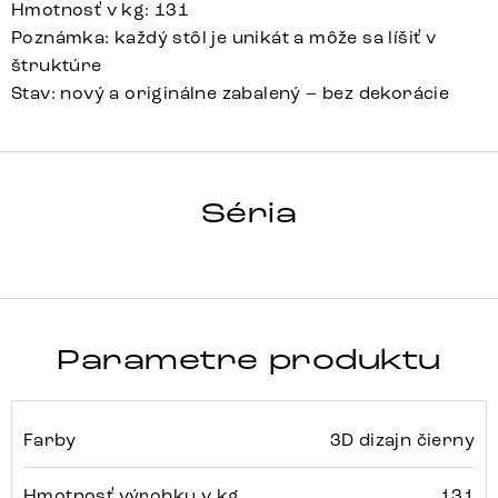
Hmotnosť v kg: 131
Poznámka: každý stôl je unikát a môže sa líšiť v
štruktúre
Stav: nový a originálne zabalený – bez dekorácie
HRANA
Séria
Detail celej série
Parametre produktu
Farby
3D dizajn čierny
Hmotnosť výrobku v kg
131