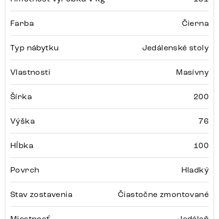
Farba
Čierna
Typ nábytku
Jedálenské stoly
Vlastnosti
Masívny
Šírka
200
Výška
76
Hĺbka
100
Povrch
Hladký
Stav zostavenia
Čiastočne zmontované
Miestnosť
Jedáleň