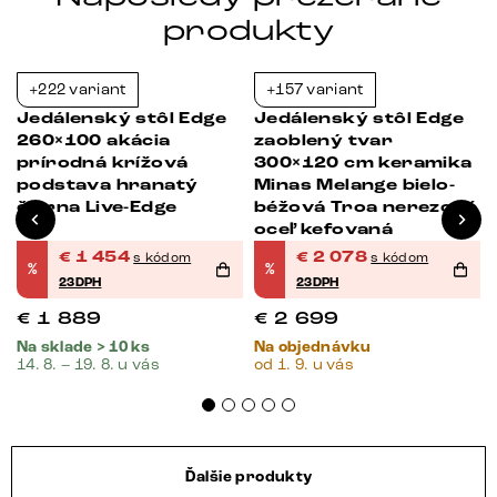
produkty
+222 variant
+157 variant
-23%
-23%
Jedálenský stôl Edge
Jedálenský stôl Edge
260×100 akácia
zaoblený tvar
prírodná krížová
300×120 cm keramika
podstava hranatý
Minas Melange bielo-
čierna Live-Edge
béžová Troa nerezová
oceľ kefovaná
€
1 454
€
2 078
s kódom
s kódom
%
%
23DPH
23DPH
€
1 889
€
2 699
Na sklade > 10 ks
Na objednávku
14. 8. – 19. 8. u vás
od 1. 9. u vás
Ďalšie produkty