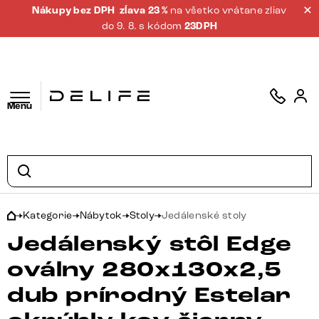
Nákupy bez DPH
zĺava 23 %
na všetko vrátane zliav
do 9. 8. s kódom
23DPH
Menu
Kategorie
Nábytok
Stoly
Jedálenské stoly
Jedálenský stôl Edge
oválny 280x130x2,5
dub prírodný Estelar