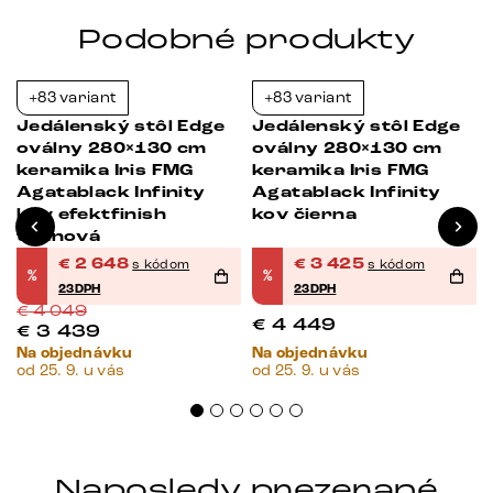
Podobné produkty
+83 variant
+83 variant
-35%
-23%
Jedálenský stôl Edge
Jedálenský stôl Edge
oválny 280×130 cm
oválny 280×130 cm
keramika Iris FMG
keramika Iris FMG
Agatablack Infinity
Agatablack Infinity
v
kov efektfinish
kov čierna
titánová
€
2 648
€
3 425
s kódom
s kódom
%
%
23DPH
23DPH
€
4 049
€
4 449
€
3 439
Na objednávku
Na objednávku
od 25. 9. u vás
od 25. 9. u vás
Naposledy prezerané