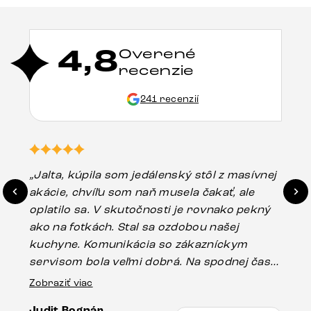
4,8
Overené
recenzie
241 recenzií
„Jalta, kúpila som jedálenský stôl z masívnej
„O
akácie, chvíľu som naň musela čakať, ale
in
oplatilo sa. V skutočnosti je rovnako pekný
st
ako na fotkách. Stal sa ozdobou našej
ús
kuchyne. Komunikácia so zákazníckym
sp
servisom bola veľmi dobrá. Na spodnej časti
Es
stola bolo malé poškodenie, pravdepodobne
Zobraziť viac
16.
vzniklo pri preprave, ale vďaka pánovi
Judit Bognár