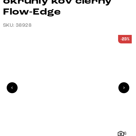
okrúhly kov čierny
Flow-Edge
SKU: 38928
-23%
6