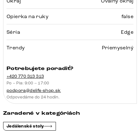
Okraj
Oválny okraj
Opierka na ruky
false
Séria
Edge
Trendy
Priemyselný
Potrebujete poradiť?
+420 770 313 313
Po – Pia: 9:00 – 17:00
podpora@delife-shop.sk
Odpovedáme do 24 hodín.
Zaradené v kategóriách
Jedálenské stoly