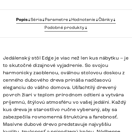
Popis
Séria
Parametre
Hodnotenie
Články
Podobné produkty
Jedálenský stôl Edge je viac než len kus nábytku – je
to skutočné dizajnové vyjadrenie. So svojou
harmonicky zaoblenou, oválnou stolovou doskou z
cenného dubového dreva prináša nadčasovú
eleganciu do vášho domova. Ušľachtilý drevený
povrch žiari v teplom prírodnom odtieni a vytvára
príjemnú, štýlovú atmosféru vo vašej jedálni. Každý
kus dreva je starostlivo ručne vyberaný, aby sa
zabezpečila rovnomerná štruktúra a farebnosť.
Masívne dubové drevo predstavuje najvyššiu
kvalitu, trvácnosť a prirodzenú krásu. Nádherne