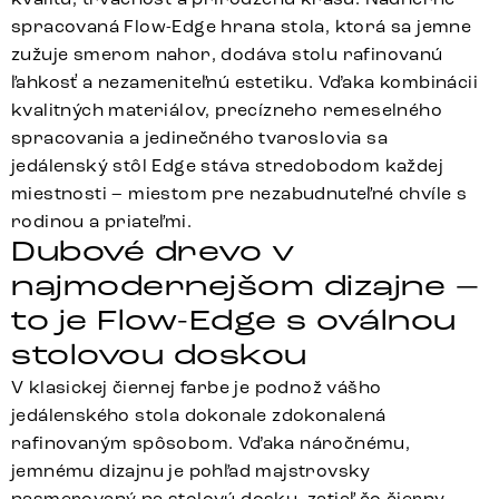
spracovaná Flow-Edge hrana stola, ktorá sa jemne
zužuje smerom nahor, dodáva stolu rafinovanú
ľahkosť a nezameniteľnú estetiku. Vďaka kombinácii
kvalitných materiálov, precízneho remeselného
spracovania a jedinečného tvaroslovia sa
jedálenský stôl Edge stáva stredobodom každej
miestnosti – miestom pre nezabudnuteľné chvíle s
rodinou a priateľmi.
Dubové drevo v
najmodernejšom dizajne –
to je Flow-Edge s oválnou
stolovou doskou
V klasickej čiernej farbe je podnož vášho
jedálenského stola dokonale zdokonalená
rafinovaným spôsobom. Vďaka náročnému,
jemnému dizajnu je pohľad majstrovsky
nasmerovaný na stolovú dosku, zatiaľ čo čierny