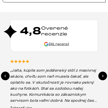
4,8
Overené
recenzie
241 recenzií
„Jalta, kúpila som jedálenský stôl z masívnej
„O
akácie, chvíľu som naň musela čakať, ale
in
oplatilo sa. V skutočnosti je rovnako pekný
st
ako na fotkách. Stal sa ozdobou našej
ús
kuchyne. Komunikácia so zákazníckym
sp
servisom bola veľmi dobrá. Na spodnej časti
Es
stola bolo malé poškodenie, pravdepodobne
Zobraziť viac