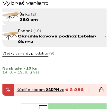
Vybrať variant
Šírka
(2)
280 cm
Podnož
(10)
Okrúhla kovová podnož Estelar
čierna
(9)
Všetky varianty produktu
Na sklade > 10 ks
14. 8. – 19. 8. u vás
%
Kúpiť s kódom
23DPH
za
€
2 286