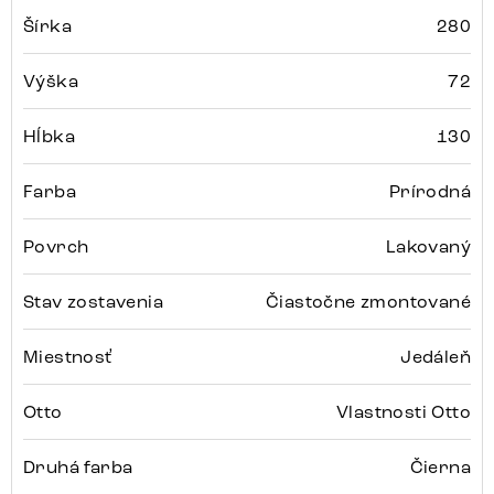
Šírka
280
Výška
72
Hĺbka
130
Farba
Prírodná
Povrch
Lakovaný
Stav zostavenia
Čiastočne zmontované
Miestnosť
Jedáleň
Otto
Vlastnosti Otto
Druhá farba
Čierna