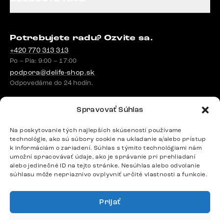
Potrebujete radu? Ozvite sa.
+420 770 313 313
Po – Pia: 9:00 – 17:00
podpora@delife-shop.sk
Odpovedáme do 24 hodín.
Spravovať Súhlas
Google recenzie
Na poskytovanie tých najlepších skúseností používame
4,8
technológie, ako sú súbory cookie na ukladanie a/alebo prístup
k informáciám o zariadení. Súhlas s týmito technológiami nám
umožní spracovávať údaje, ako je správanie pri prehliadaní
alebo jedinečné ID na tejto stránke. Nesúhlas alebo odvolanie
súhlasu môže nepriaznivo ovplyvniť určité vlastnosti a funkcie.
Doprava
Prijať
Platby