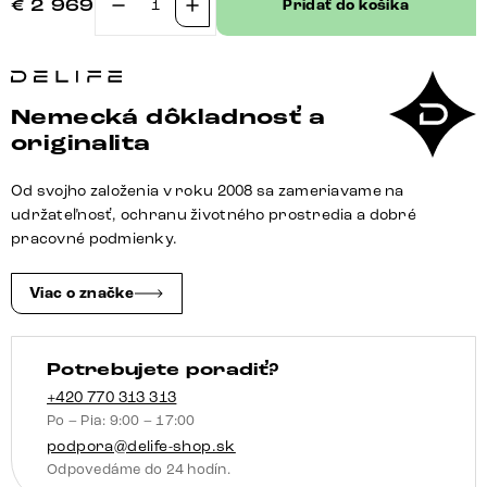
€
2 969
Pridať do košíka
množstvo
Jedálenský
stôl
Edge
Nemecká dôkladnosť a
oválny
originalita
280x130x2,5
dub
Od svojho založenia v roku 2008 sa zameriavame na
prírodný
udržateľnosť, ochranu životného prostredia a dobré
Estelar
pracovné podmienky.
okrúhly
kov
Viac o značke
čierny
Flow-
Potrebujete poradiť?
Edge
+420 770 313 313
Po – Pia: 9:00 – 17:00
podpora@delife-shop.sk
Odpovedáme do 24 hodín.