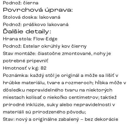
Podnož: čierna
Povrchová úprava:
Stolová doska: lakovaná
Podnož: práškovo lakovaná
Ďalšie detaily:
Hrana stola: Flow-Edge
Podnož: Estelar okrúhly kov čierny
Stav montáže: čiastočne zmontované, nohy je
potrebné pripevniť
Hmotnosť v kg: 82
Poznámka: každý stôl je originál a môže sa líšiť v
hrúbke materiálu, tvare a rozmeroch; hĺbka môže v
dôsledku nepravidelného tvaru na niektorých
miestach kolísať o niekoľko centimetrov; taktiež
prírodné inklúzie, suky alebo nepravidelnosti v
materiáli sú prirodzeného pôvodu;
Stav: nový a originálne zabalený – bez dekorácie