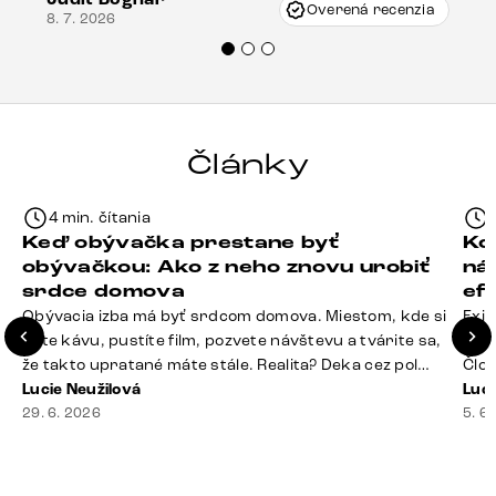
Vincze pri riešení mojej záležitosti pristúpili
Overená recenzia
8. 7. 2026
veľmi korektne. Odporúčam produkty Delife
každému.“
Články
4 min. čítania
Keď obývačka prestane byť
Ko
obývačkou: Ako z neho znovu urobiť
ná
srdce domova
ef
Obývacia izba má byť srdcom domova. Miestom, kde si
Exis
dáte kávu, pustíte film, pozvete návštevu a tvárite sa,
Seda
že takto upratané máte stále. Realita? Deka cez pol
Člov
sedačky, ovládač záhadne zmizol, konferenčný stolík
Lucie Neužilová
veľm
Luci
slúži ako odkladisko všetkého od účteniek po balzam
29. 6. 2026
si n
5. 6
na pery a niekde medzi vankúšmi možno žije stará
nezi
sušienka. Dobrá správa? Aj obývačka, [&hellip;]
ste
nevy