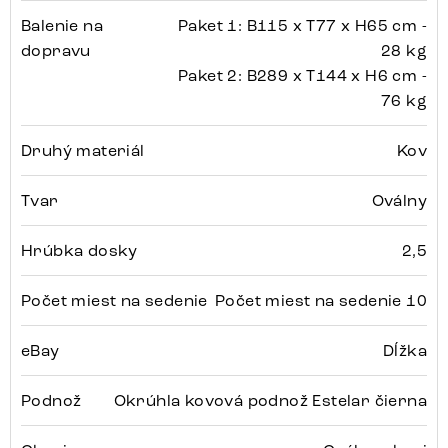
Balenie na
Paket 1: B115 x T77 x H65 cm -
dopravu
28 kg
Paket 2: B289 x T144 x H6 cm -
76 kg
Druhý materiál
Kov
Tvar
Oválny
Hrúbka dosky
2,5
Počet miest na sedenie
Počet miest na sedenie 10
eBay
Dĺžka
Podnož
Okrúhla kovová podnož Estelar čierna