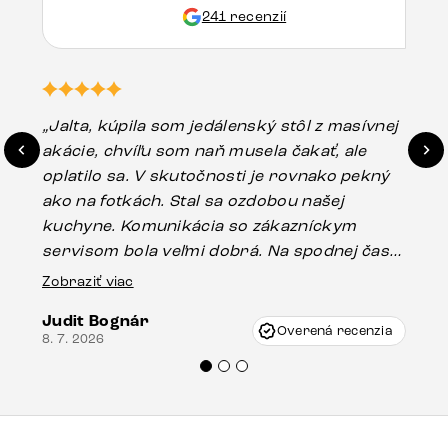
241 recenzií
„Jalta, kúpila som jedálenský stôl z masívnej
„O
akácie, chvíľu som naň musela čakať, ale
in
oplatilo sa. V skutočnosti je rovnako pekný
st
ako na fotkách. Stal sa ozdobou našej
ús
kuchyne. Komunikácia so zákazníckym
sp
servisom bola veľmi dobrá. Na spodnej časti
Es
stola bolo malé poškodenie, pravdepodobne
Zobraziť viac
16.
vzniklo pri preprave, ale vďaka pánovi
Judit Bognár
Vincze pri riešení mojej záležitosti pristúpili
Overená recenzia
8. 7. 2026
veľmi korektne. Odporúčam produkty Delife
každému.“