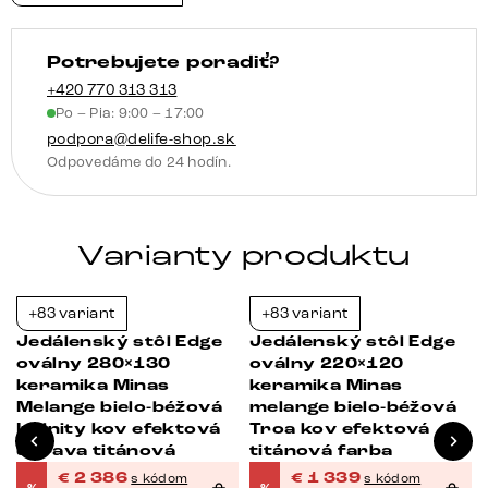
Troa
nerezová
Potrebujete poradiť?
oceľ
grafitová
+420 770 313 313
Po – Pia: 9:00 – 17:00
podpora@delife-shop.sk
Odpovedáme do 24 hodín.
Varianty produktu
+83 variant
+83 variant
Bestseller
-23%
-23%
Jedálenský stôl Edge
Jedálenský stôl Edge
oválny 280×130
oválny 220×120
keramika Minas
keramika Minas
Melange bielo-béžová
melange bielo-béžová
Infinity kov efektová
Troa kov efektová
úprava titánová
titánová farba
€
2 386
€
1 339
s kódom
s kódom