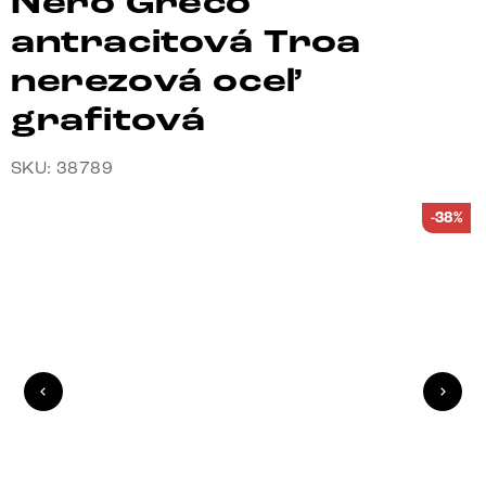
Nero Greco
antracitová Troa
nerezová oceľ
grafitová
SKU: 38789
-38%