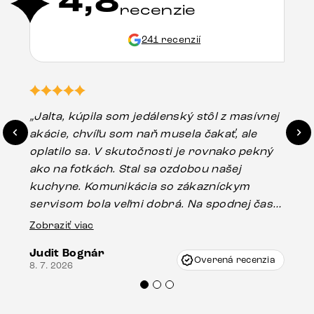
4,8
recenzie
241 recenzií
„Jalta, kúpila som jedálenský stôl z masívnej
„O
akácie, chvíľu som naň musela čakať, ale
in
oplatilo sa. V skutočnosti je rovnako pekný
st
ako na fotkách. Stal sa ozdobou našej
ús
kuchyne. Komunikácia so zákazníckym
sp
servisom bola veľmi dobrá. Na spodnej časti
Es
stola bolo malé poškodenie, pravdepodobne
Zobraziť viac
16.
vzniklo pri preprave, ale vďaka pánovi
Judit Bognár
Vincze pri riešení mojej záležitosti pristúpili
Overená recenzia
8. 7. 2026
veľmi korektne. Odporúčam produkty Delife
každému.“