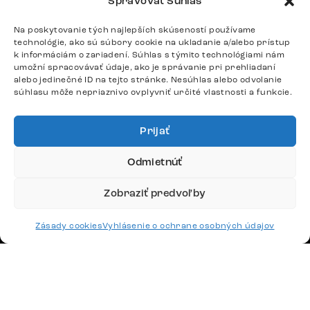
Spravovať Súhlas
podpora@delife-shop.sk
Odpovedáme do 24 hodín.
Na poskytovanie tých najlepších skúseností používame
technológie, ako sú súbory cookie na ukladanie a/alebo prístup
k informáciám o zariadení. Súhlas s týmito technológiami nám
umožní spracovávať údaje, ako je správanie pri prehliadaní
alebo jedinečné ID na tejto stránke. Nesúhlas alebo odvolanie
Google recenzie
súhlasu môže nepriaznivo ovplyvniť určité vlastnosti a funkcie.
4,8
Prijať
Odmietnúť
Doprava
Zobraziť predvoľby
Platby
Zásady cookies
Vyhlásenie o ochrane osobných údajov
Česko
Maďarsko
Nemecko
Švajčiarsko
Francúzsko
Poľsko