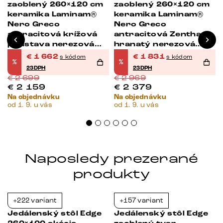
zaoblený 260×120 cm
zaoblený 260×120 cm
s
keramika Laminam®
keramika Laminam®
Nero Greco
Nero Greco
antracitová krížová
antracitová Zenthara
podstava nerezová
hranatý nerezová
oceľ
oceľ
€
1 662
€
1 831
s kódom
s kódom
%
%
23DPH
23DPH
€
2 699
€
2 969
€
2 159
€
2 379
Na objednávku
Na objednávku
od 1. 9. u vás
od 1. 9. u vás
Naposledy prezerané
produkty
+222 variant
+157 variant
-23%
-23%
Jedálenský stôl Edge
Jedálenský stôl Edge