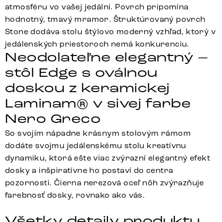
atmosféru vo vašej jedálni. Povrch pripomína
hodnotný, tmavý mramor. Štruktúrovaný povrch
Stone dodáva stolu štýlovo moderný vzhľad, ktorý v
jedálenských priestoroch nemá konkurenciu.
Neodolateľne elegantný –
stôl Edge s oválnou
doskou z keramickej
Laminam® v sivej farbe
Nero Greco
So svojím nápadne krásnym stolovým rámom
dodáte svojmu jedálenskému stolu kreatívnu
dynamiku, ktorá ešte viac zvýrazní elegantný efekt
dosky a inšpiratívne ho postaví do centra
pozornosti. Čierna nerezová oceľ nôh zvýrazňuje
farebnosť dosky, rovnako ako vás.
Všetky detaily produktu