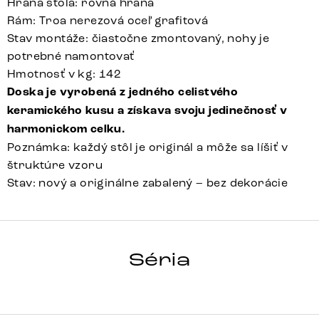
Hrana stola: rovná hrana
Rám: Troa nerezová oceľ grafitová
Stav montáže: čiastočne zmontovaný, nohy je
potrebné namontovať
Hmotnosť v kg: 142
Doska je vyrobená z jedného celistvého
keramického kusu a získava svoju jedinečnosť v
harmonickom celku.
Poznámka: každý stôl je originál a môže sa líšiť v
štruktúre vzoru
Stav: nový a originálne zabalený – bez dekorácie
HRANA
Séria
Detail celej série