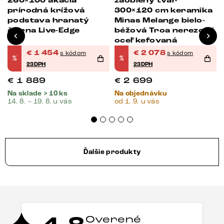
260×100 akácia
zaoblený tvar
prírodná krížová
300×120 cm keramika
podstava hranatý
Minas Melange bielo-
čierna Live-Edge
béžová Troa nerezová
oceľ kefovaná
€
1 454
€
2 078
s kódom
s kódom
%
%
23DPH
23DPH
€
1 889
€
2 699
Na sklade > 10 ks
Na objednávku
14. 8. – 19. 8. u vás
od 1. 9. u vás
Ďalšie produkty
Overené