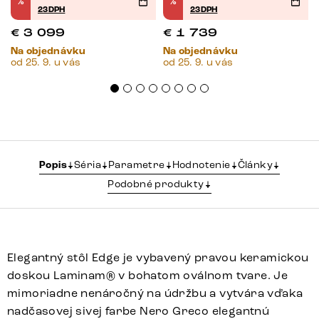
%
%
23DPH
23DPH
€
3 099
€
1 739
Na objednávku
Na objednávku
od 25. 9. u vás
od 25. 9. u vás
Popis
Séria
Parametre
Hodnotenie
Články
Podobné produkty
Elegantný stôl Edge je vybavený pravou keramickou
doskou Laminam® v bohatom oválnom tvare. Je
mimoriadne nenáročný na údržbu a vytvára vďaka
nadčasovej sivej farbe Nero Greco elegantnú