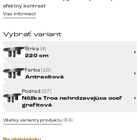
efektný kontrast
Viac informácií
Vybrať variant
Šírka
(4)
220 cm
Farba
(10)
Antracitová
Podnož
(27)
Nôžka Troa nehrdzavejúca oceľ
grafitová
(84)
Všetky varianty produktu
Na objednávku