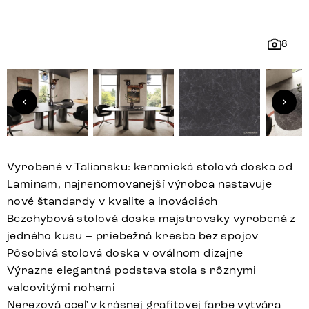
8
Vyrobené v Taliansku: keramická stolová doska od
Laminam, najrenomovanejší výrobca nastavuje
nové štandardy v kvalite a inováciách
Bezchybová stolová doska majstrovsky vyrobená z
jedného kusu – priebežná kresba bez spojov
Pôsobivá stolová doska v oválnom dizajne
Výrazne elegantná podstava stola s rôznymi
valcovitými nohami
Nerezová oceľ v krásnej grafitovej farbe vytvára