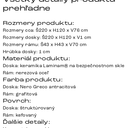
prehľadne
Rozmery produktu:
Rozmery cca: Š220 x H120 x V76 cm
Rozmery dosky: Š220 x H120 x V1 cm
Rozmery rámu: Š43 x H43 x V70 cm
Hrúbka dosky: 1 cm
Materiál produktu:
Doska: keramika Laminam® na bezpečnostnom skle
Rám: nerezová oceľ
Farba produktu:
Doska: Nero Greco antracitová
Rám: grafitová
Povrch:
Doska: štruktúrovaný
Rám: kefovaný
Ďalšie detaily: