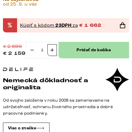
od 25. 9. u vás
%
Kúpiť s kódom
23DPH
za
€
1 662
€
2 699
Pridať do košíka
€
2 159
množstvo
Jedálenský
stôl
Edge
Nemecká dôkladnosť a
oválny
originalita
220x120
keramika
Od svojho založenia v roku 2008 sa zameriavame na
Laminam®
udržateľnosť, ochranu životného prostredia a dobré
Nero
pracovné podmienky.
Greco
antracitová
Viac o značke