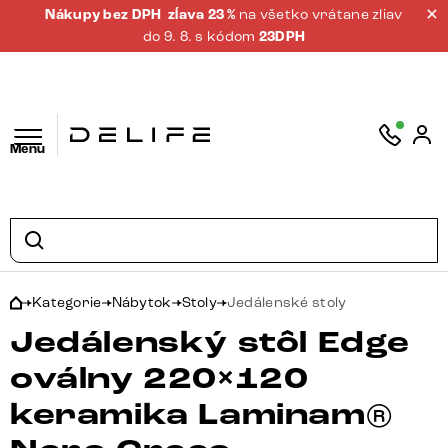
Nákupy bez DPH
zĺava 23 %
na všetko vrátane zliav
do 9. 8. s kódom
23DPH
Menu
Kategorie
Nábytok
Stoly
Jedálenské stoly
Jedálenský stôl Edge
oválny 220×120
keramika Laminam®