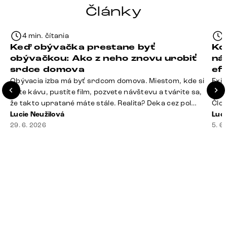
Články
4 min. čítania
Keď obývačka prestane byť
Ko
obývačkou: Ako z neho znovu urobiť
ná
srdce domova
ef
Obývacia izba má byť srdcom domova. Miestom, kde si
Exis
dáte kávu, pustíte film, pozvete návštevu a tvárite sa,
Seda
že takto upratané máte stále. Realita? Deka cez pol
Člov
sedačky, ovládač záhadne zmizol, konferenčný stolík
Lucie Neužilová
veľm
Luci
slúži ako odkladisko všetkého od účteniek po balzam
29. 6. 2026
si n
5. 6
na pery a niekde medzi vankúšmi možno žije stará
nezi
sušienka. Dobrá správa? Aj obývačka, [&hellip;]
ste
nevy