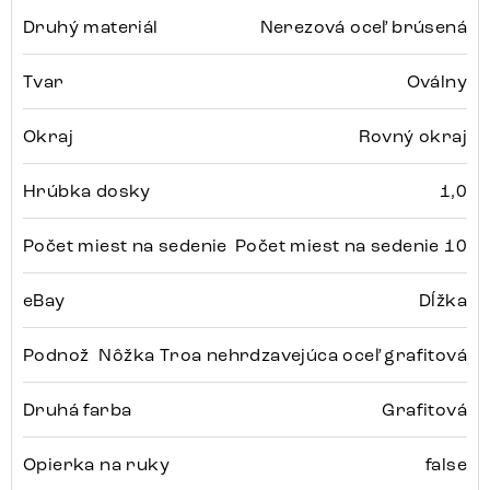
Druhý materiál
Nerezová oceľ brúsená
Tvar
Oválny
Okraj
Rovný okraj
Hrúbka dosky
1,0
Počet miest na sedenie
Počet miest na sedenie 10
eBay
Dĺžka
Podnož
Nôžka Troa nehrdzavejúca oceľ grafitová
Druhá farba
Grafitová
Opierka na ruky
false