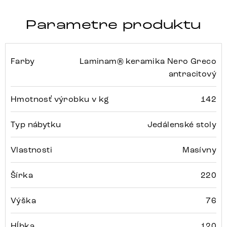
Parametre produktu
Farby
Laminam® keramika Nero Greco
antracitový
Hmotnosť výrobku v kg
142
Typ nábytku
Jedálenské stoly
Vlastnosti
Masívny
Šírka
220
Výška
76
Hĺbka
120