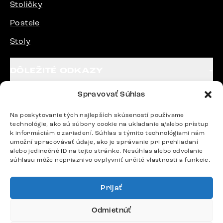
Stoličky
Postele
Stoly
DÔLEŽITÉ ODKAZY
Spravovať Súhlas
SLEDUJTE NÁS
Na poskytovanie tých najlepších skúseností používame
technológie, ako sú súbory cookie na ukladanie a/alebo prístup
k informáciám o zariadení. Súhlas s týmito technológiami nám
Potrebujete radu? Ozvite sa.
umožní spracovávať údaje, ako je správanie pri prehliadaní
+420 770 313 313
alebo jedinečné ID na tejto stránke. Nesúhlas alebo odvolanie
súhlasu môže nepriaznivo ovplyvniť určité vlastnosti a funkcie.
Po – Pia: 9:00 – 17:00
podpora@delife-shop.sk
Odpovedáme do 24 hodín.
Prijať
Odmietnúť
Google recenzie