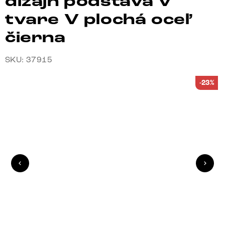
dizajn podstava v
tvare V plochá oceľ
čierna
SKU: 37915
-23%