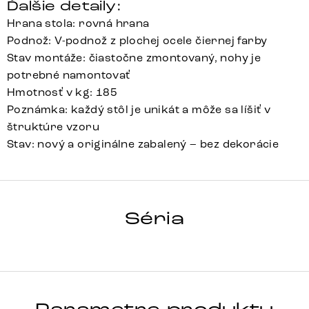
Ďalšie detaily:
Hrana stola: rovná hrana
Podnož: V-podnož z plochej ocele čiernej farby
Stav montáže: čiastočne zmontovaný, nohy je
potrebné namontovať
Hmotnosť v kg: 185
Poznámka: každý stôl je unikát a môže sa líšiť v
štruktúre vzoru
Stav: nový a originálne zabalený – bez dekorácie
HRANA
Séria
Detail celej série