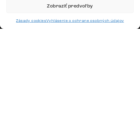
Zobraziť predvoľby
4,8
Zásady cookies
Vyhlásenie o ochrane osobných údajov
Doprava
Platby
Česko
Maďarsko
Nemecko
Švajčiarsko
Francúzsko
Poľsko
Holandsko
© 2026 www.delife-shop.sk. Všetky práva vyhradené.
Upraviť nastavenia cookies