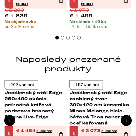
%
%
23DPH
23DPH
€
2 289
€
1 879
€
1 839
€
1 499
Na objednávku
Na sklade > 10 ks
od 25. 9. u vás
14. 8. – 19. 8. u vás
Naposledy prezerané
produkty
+222 variant
+157 variant
-23%
-23%
Jedálenský stôl Edge
Jedálenský stôl Edge
260×100 akácia
zaoblený tvar
prírodná krížová
300×120 cm keramika
podstava hranatý
Minas Melange bielo-
čierna Live-Edge
béžová Troa nerezová
oceľ kefovaná
€
1 454
€
2 078
s kódom
s kódom
%
%