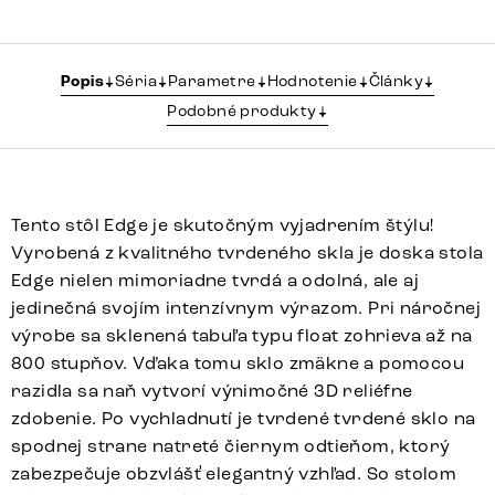
Popis
Séria
Parametre
Hodnotenie
Články
Podobné produkty
Tento stôl Edge je skutočným vyjadrením štýlu!
Vyrobená z kvalitného tvrdeného skla je doska stola
Edge nielen mimoriadne tvrdá a odolná, ale aj
jedinečná svojím intenzívnym výrazom. Pri náročnej
výrobe sa sklenená tabuľa typu float zohrieva až na
800 stupňov. Vďaka tomu sklo zmäkne a pomocou
razidla sa naň vytvorí výnimočné 3D reliéfne
zdobenie. Po vychladnutí je tvrdené tvrdené sklo na
spodnej strane natreté čiernym odtieňom, ktorý
zabezpečuje obzvlášť elegantný vzhľad. So stolom