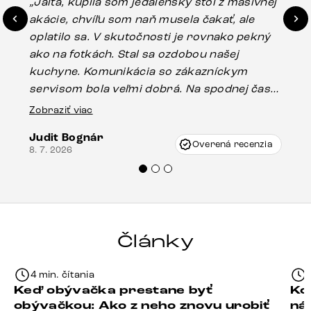
„Jalta, kúpila som jedálenský stôl z masívnej
„O
akácie, chvíľu som naň musela čakať, ale
in
oplatilo sa. V skutočnosti je rovnako pekný
st
ako na fotkách. Stal sa ozdobou našej
ús
kuchyne. Komunikácia so zákazníckym
sp
servisom bola veľmi dobrá. Na spodnej časti
Es
stola bolo malé poškodenie, pravdepodobne
Zobraziť viac
16.
vzniklo pri preprave, ale vďaka pánovi
Judit Bognár
Vincze pri riešení mojej záležitosti pristúpili
Overená recenzia
8. 7. 2026
veľmi korektne. Odporúčam produkty Delife
každému.“
Články
4 min. čítania
Keď obývačka prestane byť
Ko
obývačkou: Ako z neho znovu urobiť
ná