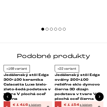
Podobné produkty
+168 variant
+22 variant
-38%
-39%
Jedálenský stôl Edge
Jedálenský stôl Edge
300×100 keramika
oválny 200×100
Calacatta Luxe bielo-
reliéfne sklo dymovo
zlato-šedá podstava v
čierna 3D dizajn
tvare V plochá oceľ
podstava v tvare V
čierna
plochá oceľ čierna
€
1 416
€
1 154
s kódom
s kódom