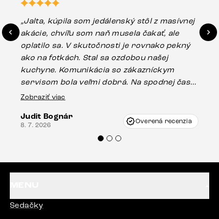
„Jalta, kúpila som jedálenský stôl z masívnej
„O
akácie, chvíľu som naň musela čakať, ale
in
oplatilo sa. V skutočnosti je rovnako pekný
st
ako na fotkách. Stal sa ozdobou našej
ús
kuchyne. Komunikácia so zákazníckym
sp
servisom bola veľmi dobrá. Na spodnej časti
Es
stola bolo malé poškodenie, pravdepodobne
Zobraziť viac
16.
vzniklo pri preprave, ale vďaka pánovi
Judit Bognár
Vincze pri riešení mojej záležitosti pristúpili
Overená recenzia
8. 7. 2026
veľmi korektne. Odporúčam produkty Delife
každému.“
MENU
Sedačky