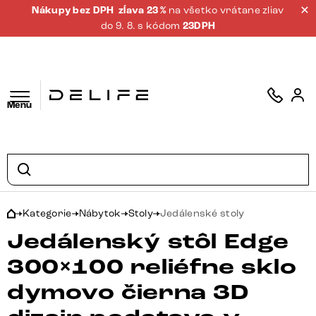
Nákupy bez DPH
zĺava 23 %
na všetko vrátane zliav
do 9. 8. s kódom
23DPH
Menu
Kategorie
Nábytok
Stoly
Jedálenské stoly
Jedálenský stôl Edge
300×100 reliéfne sklo
dymovo čierna 3D