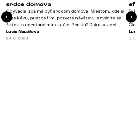
srdce domova
ef
Obývacia izba má byť srdcom domova. Miestom, kde si
Exis
dáte kávu, pustíte film, pozvete návštevu a tvárite sa,
Seda
že takto upratané máte stále. Realita? Deka cez pol
Člov
sedačky, ovládač záhadne zmizol, konferenčný stolík
Lucie Neužilová
veľm
Luci
slúži ako odkladisko všetkého od účteniek po balzam
29. 6. 2026
si n
5. 6
na pery a niekde medzi vankúšmi možno žije stará
nezi
sušienka. Dobrá správa? Aj obývačka, [&hellip;]
ste
nevy