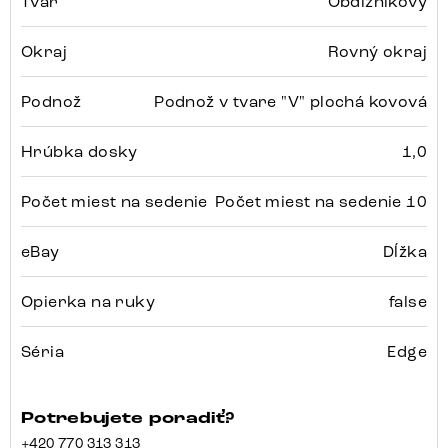
Tvar
Obdĺžnikový
Okraj
Rovný okraj
Podnož
Podnož v tvare "V" plochá kovová
Hrúbka dosky
1,0
Počet miest na sedenie
Počet miest na sedenie 10
eBay
Dĺžka
Opierka na ruky
false
Séria
Edge
Potrebujete poradiť?
+420 770 313 313