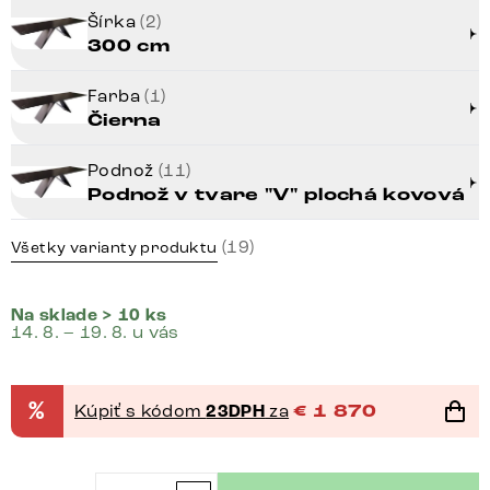
Šírka
(2)
300 cm
Farba
(1)
Čierna
Podnož
(11)
Podnož v tvare "V" plochá kovová
(19)
Všetky varianty produktu
Na sklade > 10 ks
14. 8. – 19. 8. u vás
%
Kúpiť s kódom
23DPH
za
€
1 870