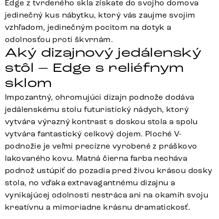
Edge z tvrdeného skla získate do svojho domova
jedinečný kus nábytku, ktorý vás zaujme svojim
vzhľadom, jedinečným pocitom na dotyk a
odolnosťou proti škvrnám.
Aký dizajnový jedálenský
stôl – Edge s reliéfnym
sklom
Impozantný, ohromujúci dizajn podnože dodáva
jedálenskému stolu futuristický nádych, ktorý
vytvára výrazný kontrast s doskou stola a spolu
vytvára fantastický celkový dojem. Ploché V-
podnožie je veľmi precízne vyrobené z práškovo
lakovaného kovu. Matná čierna farba necháva
podnož ustúpiť do pozadia pred živou krásou dosky
stola, no vďaka extravagantnému dizajnu a
vynikajúcej odolnosti nestráca ani na okamih svoju
kreatívnu a mimoriadne krásnu dramatickosť.