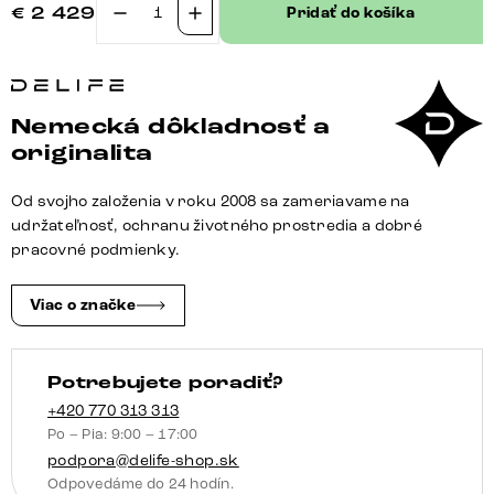
€
2 429
Pridať do košíka
množstvo
Jedálenský
stôl
Edge
Nemecká dôkladnosť a
300x100
originalita
reliéfne
sklo
Od svojho založenia v roku 2008 sa zameriavame na
dymovo
udržateľnosť, ochranu životného prostredia a dobré
čierna
pracovné podmienky.
3D
dizajn
Viac o značke
podstava
v
Potrebujete poradiť?
tvare
V
+420 770 313 313
Po – Pia: 9:00 – 17:00
plochá
podpora@delife-shop.sk
oceľ
Odpovedáme do 24 hodín.