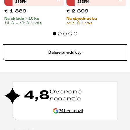
23DPH
23DPH
€
1 889
€
2 699
Na sklade > 10 ks
Na objednávku
14. 8. – 19. 8. u vás
od 1. 9. u vás
Ďalšie produkty
4,8
Overené
recenzie
241 recenzií