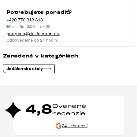
Potrebujete poradiť?
+420 770 313 313
Po – Pia: 9:00 – 17:00
podpora@delife-shop.sk
Odpovedáme do 24 hodín.
Zaradené v kategóriách
Jedálenské stoly
4,8
Overené
recenzie
241 recenzií