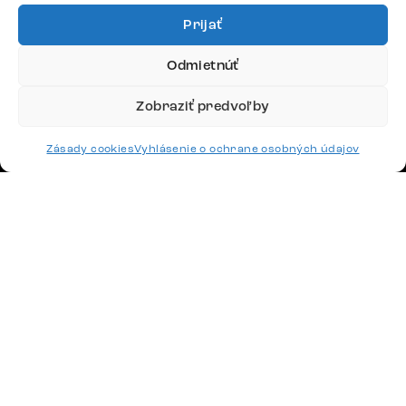
Prijať
Google recenzie
Odmietnúť
4,8
Zobraziť predvoľby
Zásady cookies
Vyhlásenie o ochrane osobných údajov
Doprava
Platby
Česko
Maďarsko
Nemecko
Švajčiarsko
Francúzsko
Poľsko
Holandsko