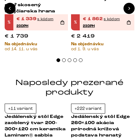
oceľ skosený
švajčiarska hrana
€
1 339
€
1 862
s kódom
s kódom
%
%
23DPH
23DPH
€
1 739
€
2 419
Na objednávku
Na objednávku
od 14. 11. u vás
od 1. 9. u vás
Naposledy prezerané
produkty
+11 variant
+222 variant
-23%
-23%
Jedálenský stôl Edge
Jedálenský stôl Edge
zaoblený tvar 200-
260×100 akácia
ľ
300×120 cm keramika
prírodná krížová
Laminam® sabbia
podstava hranatý