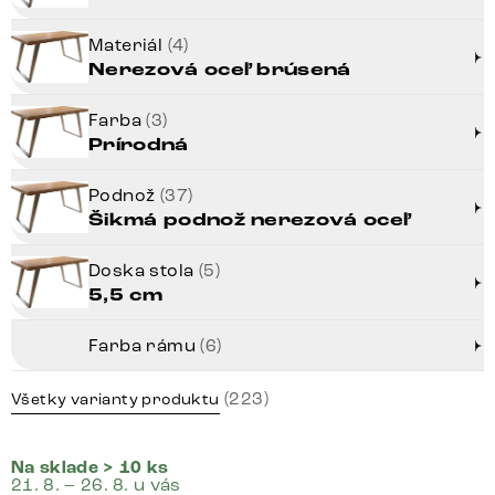
Materiál
(4)
Nerezová oceľ brúsená
Farba
(3)
Prírodná
Podnož
(37)
Šikmá podnož nerezová oceľ
Doska stola
(5)
5,5 cm
Farba rámu
(6)
(223)
Všetky varianty produktu
Na sklade > 10 ks
21. 8. – 26. 8. u vás