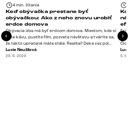
4 min. čítania
Keď obývačka prestane byť
Ko
obývačkou: Ako z neho znovu urobiť
ná
srdce domova
ef
Obývacia izba má byť srdcom domova. Miestom, kde si
Exis
dáte kávu, pustíte film, pozvete návštevu a tvárite sa,
Seda
že takto upratané máte stále. Realita? Deka cez pol
Člov
sedačky, ovládač záhadne zmizol, konferenčný stolík
Lucie Neužilová
veľm
Luci
slúži ako odkladisko všetkého od účteniek po balzam
29. 6. 2026
si n
5. 6
na pery a niekde medzi vankúšmi možno žije stará
nezi
sušienka. Dobrá správa? Aj obývačka, [&hellip;]
ste
nevy