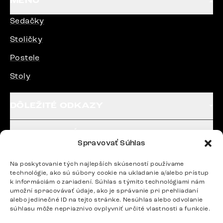
MENU
Sedačky
Stoličky
Postele
Stoly
DÔLEŽITÉ ODKAZY
SLEDUJTE NÁS
Spravovať Súhlas
Na poskytovanie tých najlepších skúseností používame
Potrebujete radu? Ozvite sa.
technológie, ako sú súbory cookie na ukladanie a/alebo prístup
k informáciám o zariadení. Súhlas s týmito technológiami nám
+420 770 313 313
umožní spracovávať údaje, ako je správanie pri prehliadaní
Po – Pia: 9:00 – 17:00
alebo jedinečné ID na tejto stránke. Nesúhlas alebo odvolanie
podpora@delife-shop.sk
súhlasu môže nepriaznivo ovplyvniť určité vlastnosti a funkcie.
Odpovedáme do 24 hodín.