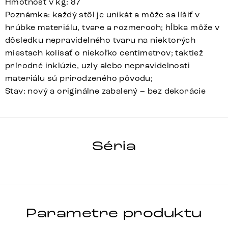
Hmotnosť v kg: 87
Poznámka: každý stôl je unikát a môže sa líšiť v
hrúbke materiálu, tvare a rozmeroch; hĺbka môže v
dôsledku nepravidelného tvaru na niektorých
miestach kolísať o niekoľko centimetrov; taktiež
prírodné inklúzie, uzly alebo nepravidelnosti
materiálu sú prirodzeného pôvodu;
Stav: nový a originálne zabalený – bez dekorácie
HRANA
Séria
Detail celej série
Parametre produktu