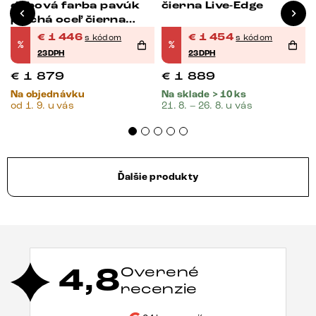
dubová farba pavúk
čierna Live-Edge
plochá oceľ čierna
rozkladací
€
1 446
€
1 454
s kódom
s kódom
%
%
23DPH
23DPH
€
1 879
€
1 889
Na objednávku
Na sklade > 10 ks
od 1. 9. u vás
21. 8. – 26. 8. u vás
Ďalšie produkty
4,8
Overené
recenzie