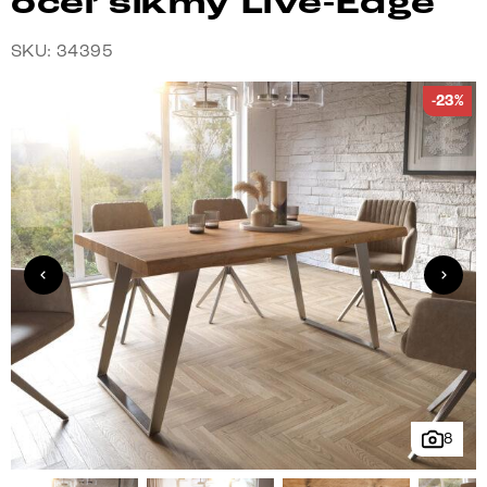
oceľ šikmý Live-Edge
SKU: 34395
-23%
8