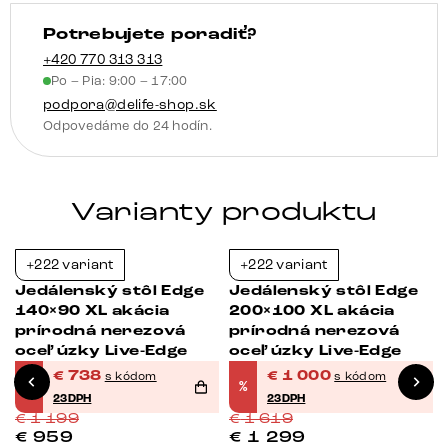
Edge
Potrebujete poradiť?
+420 770 313 313
Po – Pia: 9:00 – 17:00
podpora@delife-shop.sk
Odpovedáme do 24 hodín.
Varianty produktu
+222 variant
+222 variant
-38%
-38%
Jedálenský stôl Edge
Jedálenský stôl Edge
140×90 XL akácia
200×100 XL akácia
prírodná nerezová
prírodná nerezová
oceľ úzky Live-Edge
oceľ úzky Live-Edge
€
738
€
1 000
s kódom
s kódom
%
%
23DPH
23DPH
€
1 199
€
1 619
€
959
€
1 299