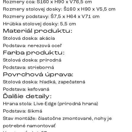
Rozmery cca: Š160 x H90 x V76,5 cm
Rozmery stolovej dosky: Š160 x H90 x V5,5 cm
Rozmery podstavy: Š7,5 x H64 x V71 cm
Hrúbka stolovej dosky: 5,5 cm
Materiál produktu:
Stolová doska: akácia
Podstava: nerezová oceľ
Farba produktu:
Stolová doska: prírodná
Podstava: strieborná
Povrchová úprava:
Stolová doska: hladká, zapečatená
Podstava: kefovaná
Ďalšie detaily:
Hrana stola: Live-Edge (prírodná hrana)
Podstava: šikmá
Stav montáže: čiastočne zmontované, nohy je
potrebné namontovať