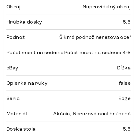
Okraj
Nepravidelný okraj
Hrúbka dosky
5,5
Podnož
Šikmá podnož nerezová oceľ
Počet miest na sedenie
Počet miest na sedenie 4-6
eBay
Dĺžka
Opierka na ruky
false
Séria
Edge
Materiál
Akácia, Nerezová oceľ brúsená
Doska stola
5,5