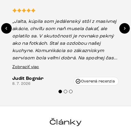
„Jalta, kúpila som jedálenský stôl z masívnej
„O
akácie, chvíľu som naň musela čakať, ale
in
oplatilo sa. V skutočnosti je rovnako pekný
st
ako na fotkách. Stal sa ozdobou našej
ús
kuchyne. Komunikácia so zákazníckym
sp
servisom bola veľmi dobrá. Na spodnej časti
Es
stola bolo malé poškodenie, pravdepodobne
Zobraziť viac
16.
vzniklo pri preprave, ale vďaka pánovi
Judit Bognár
Vincze pri riešení mojej záležitosti pristúpili
Overená recenzia
8. 7. 2026
veľmi korektne. Odporúčam produkty Delife
každému.“
Články