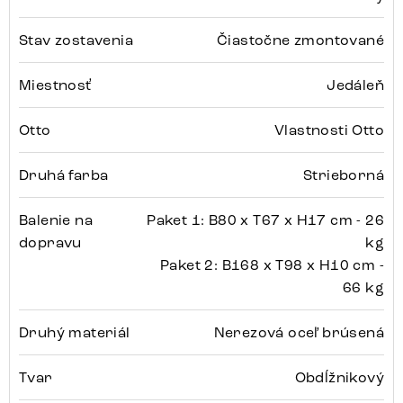
Stav zostavenia
Čiastočne zmontované
Miestnosť
Jedáleň
Otto
Vlastnosti Otto
Druhá farba
Strieborná
Balenie na
Paket 1: B80 x T67 x H17 cm - 26
dopravu
kg
Paket 2: B168 x T98 x H10 cm -
66 kg
Druhý materiál
Nerezová oceľ brúsená
Tvar
Obdĺžnikový