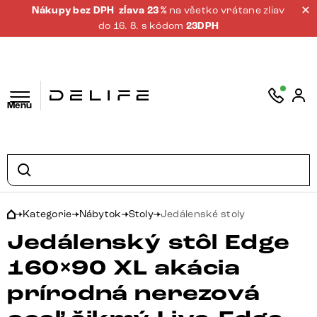
Nákupy bez DPH
zĺava 23 %
na všetko vrátane zliav
do 16. 8. s kódom
23DPH
Menu
Kategorie
Nábytok
Stoly
Jedálenské stoly
Jedálenský stôl Edge
160×90 XL akácia
prírodná nerezová