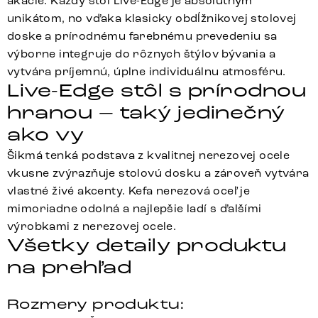
akácie. Každý stôl Live-Edge je absolútnym
unikátom, no vďaka klasicky obdĺžnikovej stolovej
doske a prírodnému farebnému prevedeniu sa
výborne integruje do rôznych štýlov bývania a
vytvára príjemnú, úplne individuálnu atmosféru.
Live-Edge stôl s prírodnou
hranou – taký jedinečný
ako vy
Šikmá tenká podstava z kvalitnej nerezovej ocele
vkusne zvýrazňuje stolovú dosku a zároveň vytvára
vlastné živé akcenty. Kefa nerezová oceľ je
mimoriadne odolná a najlepšie ladí s ďalšími
výrobkami z nerezovej ocele.
Všetky detaily produktu
na prehľad
Rozmery produktu: