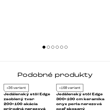
Podobné produkty
+36 variant
+168 variant
-23%
-23%
Jedálenský stôl Edge
Jedálenský stôl Edge
zaoblený tvar
300×100 cm keramika
200×100 akácia
onyx perla nerezová
prírodná nerezová
oceľ skosený