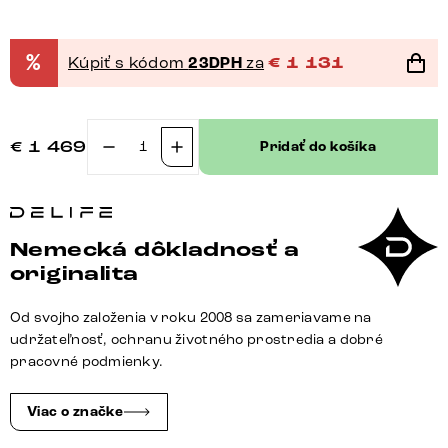
%
Kúpiť s kódom
23DPH
za
€
1 131
€
1 469
Pridať do košíka
množstvo
Jedálenský
stôl
Edge
Nemecká dôkladnosť a
160x90
originalita
XL
akácia
Od svojho založenia v roku 2008 sa zameriavame na
prírodná
udržateľnosť, ochranu životného prostredia a dobré
nerezová
pracovné podmienky.
oceľ
šikmý
Viac o značke
Live-