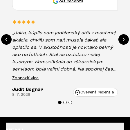
241 recenzií
„Jalta, kúpila som jedálenský stôl z masívnej
„O
akácie, chvíľu som naň musela čakať, ale
in
oplatilo sa. V skutočnosti je rovnako pekný
st
ako na fotkách. Stal sa ozdobou našej
ús
kuchyne. Komunikácia so zákazníckym
sp
servisom bola veľmi dobrá. Na spodnej časti
Es
stola bolo malé poškodenie, pravdepodobne
Zobraziť viac
16.
vzniklo pri preprave, ale vďaka pánovi
Judit Bognár
Vincze pri riešení mojej záležitosti pristúpili
Overená recenzia
8. 7. 2026
veľmi korektne. Odporúčam produkty Delife
každému.“