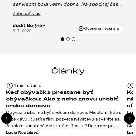
servisom bola veľmi dobrá. Na spodnej časti
Es
stola bolo malé poškodenie, pravdepodobne
Zobraziť viac
16.
vzniklo pri preprave, ale vďaka pánovi
Judit Bognár
Vincze pri riešení mojej záležitosti pristúpili
Overená recenzia
8. 7. 2026
veľmi korektne. Odporúčam produkty Delife
každému.“
Články
4 min. čítania
Keď obývačka prestane byť
Ko
obývačkou: Ako z neho znovu urobiť
ná
srdce domova
ef
Obývacia izba má byť srdcom domova. Miestom, kde si
Exis
dáte kávu, pustíte film, pozvete návštevu a tvárite sa,
Seda
že takto upratané máte stále. Realita? Deka cez pol
Člov
sedačky, ovládač záhadne zmizol, konferenčný stolík
Lucie Neužilová
veľm
Luci