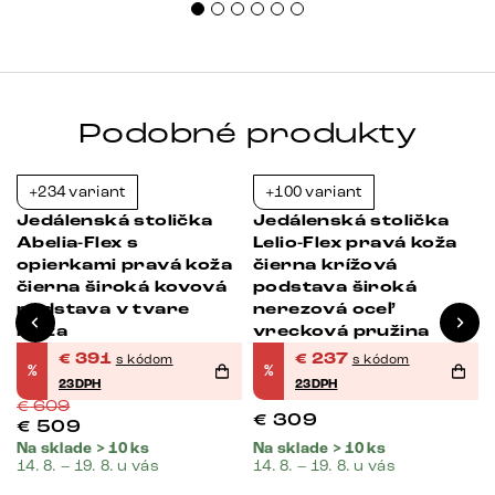
Podobné produkty
+234 variant
+100 variant
-36%
-23%
Jedálenská stolička
Jedálenská stolička
Abelia-Flex s
Lelio-Flex pravá koža
opierkami pravá koža
čierna krížová
čierna široká kovová
podstava široká
podstava v tvare
nerezová oceľ
kríža
vrecková pružina
€
391
€
237
s kódom
s kódom
%
%
23DPH
23DPH
€
609
€
309
€
509
Na sklade > 10 ks
Na sklade > 10 ks
14. 8. – 19. 8. u vás
14. 8. – 19. 8. u vás