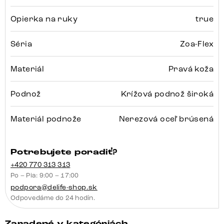
Opierka na ruky
true
Séria
Zoa-Flex
Materiál
Pravá koža
Podnož
Krížová podnož široká
Materiál podnože
Nerezová oceľ brúsená
Potrebujete poradiť?
+420 770 313 313
Po – Pia: 9:00 – 17:00
podpora@delife-shop.sk
Odpovedáme do 24 hodín.
Zaradené v kategóriách