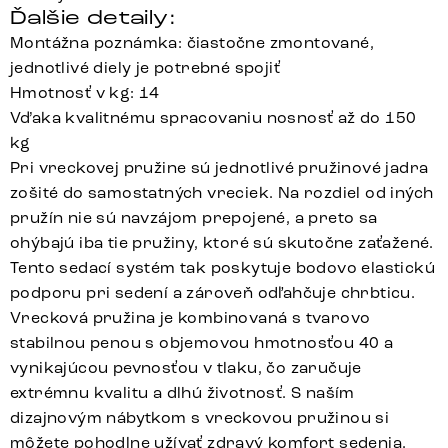
Ďalšie detaily:
Montážna poznámka: čiastočne zmontované,
jednotlivé diely je potrebné spojiť
Hmotnosť v kg: 14
Vďaka kvalitnému spracovaniu nosnosť až do 150
kg
Pri vreckovej pružine sú jednotlivé pružinové jadra
zošité do samostatných vreciek. Na rozdiel od iných
pružín nie sú navzájom prepojené, a preto sa
ohýbajú iba tie pružiny, ktoré sú skutočne zaťažené.
Tento sedací systém tak poskytuje bodovo elastickú
podporu pri sedení a zároveň odľahčuje chrbticu.
Vrecková pružina je kombinovaná s tvarovo
stabilnou penou s objemovou hmotnosťou 40 a
vynikajúcou pevnosťou v tlaku, čo zaručuje
extrémnu kvalitu a dlhú životnosť. S naším
dizajnovým nábytkom s vreckovou pružinou si
môžete pohodlne užívať zdravý komfort sedenia.