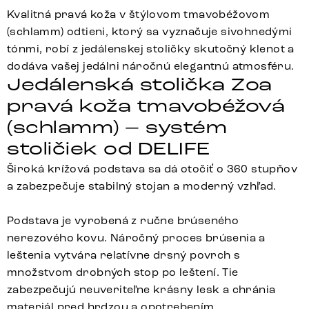
Kvalitná pravá koža v štýlovom tmavobéžovom
(schlamm) odtieni, ktorý sa vyznačuje sivohnedými
tónmi, robí z jedálenskej stoličky skutočný klenot a
dodáva vašej jedálni náročnú elegantnú atmosféru.
Jedálenská stolička Zoa
pravá koža tmavobéžová
(schlamm) – systém
stoličiek od DELIFE
Široká krížová podstava sa dá otočiť o 360 stupňov
a zabezpečuje stabilný stojan a moderný vzhľad.
Podstava je vyrobená z ručne brúseného
nerezového kovu. Náročný proces brúsenia a
leštenia vytvára relatívne drsný povrch s
množstvom drobných stop po leštení. Tie
zabezpečujú neuveriteľne krásny lesk a chránia
materiál pred hrdzou a opotrebením.