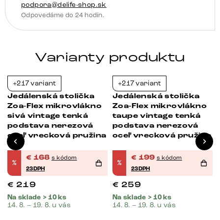
podpora@delife-shop.sk
Odpovedáme do 24 hodín.
Varianty produktu
+217 variant
+217 variant
-23%
-23%
Jedálenská stolička
Jedálenská stolička
Zoa-Flex mikrovlákno
Zoa-Flex mikrovlákno
sivá vintage tenká
taupe vintage tenká
podstava nerezová
podstava nerezová
oceľ vrecková pružina
oceľ vrecková pružina
€
168
€
199
s kódom
s kódom
%
%
23DPH
23DPH
€
219
€
259
Na sklade > 10 ks
Na sklade > 10 ks
14. 8. – 19. 8. u vás
14. 8. – 19. 8. u vás