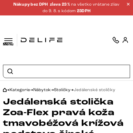
Nákupy bez DPH
zĺava 23 %
na všetko vrátane zliav
do 9. 8. s kódom
23DPH
Menu
Kategorie
Nábytok
Stoličky
Jedálenské stoličky
Jedálenská stolička
Zoa-Flex pravá koža
tmavobéžová krížová