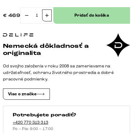
€
469
Pridať do košíka
množstvo
Jedálenská
stolička
Zoa-
Nemecká dôkladnosť a
Flex
originalita
pravá
koža
Od svojho založenia v roku 2008 sa zameriavame na
tmavobéžová
udržateľnosť, ochranu životného prostredia a dobré
krížová
pracovné podmienky.
podstava
široká
Viac o značke
nerezová
oceľ
Potrebujete poradiť?
vrecková
pružina
+420 770 313 313
Po – Pia: 9:00 – 17:00