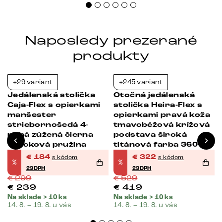
Naposledy prezerané
produkty
+29 variant
+245 variant
-38%
-39%
Jedálenská stolička
Otočná jedálenská
Caja-Flex s opierkami
stolička Heira-Flex s
manšester
opierkami pravá koža
striebornošedá 4-
tmavobéžová krížová
nohá zúžená čierna
podstava široká
vrecková pružina
titánová farba 360°
otočná vrecková
€
184
€
322
s kódom
s kódom
%
%
pružina
23DPH
23DPH
€
299
€
529
€
239
€
419
Na sklade > 10 ks
Na sklade > 10 ks
14. 8. – 19. 8. u vás
14. 8. – 19. 8. u vás