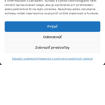
k informáciám o zariadení. Súhlas s týmito technológiami nám
umožní spracovávať údaje, ako je správanie pri prehliadaní
DÔLEŽITÉ ODKAZY
alebo jedinečné ID na tejto stránke. Nesúhlas alebo odvolanie
súhlasu môže nepriaznivo ovplyvniť určité vlastnosti a funkcie.
SLEDUJTE NÁS
Prijať
Odmietnúť
Potrebujete radu? Ozvite sa.
+420 770 313 313
Zobraziť predvoľby
Po – Pia: 9:00 – 17:00
podpora@delife-shop.sk
Zásady cookies
Vyhlásenie o ochrane osobných údajov
Odpovedáme do 24 hodín.
Google recenzie
4,8