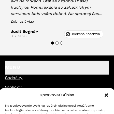
ako na fotkách. Stal sa ozdobou našej
ús
kuchyne. Komunikácia so zákazníckym
sp
servisom bola veľmi dobrá. Na spodnej časti
Es
stola bolo malé poškodenie, pravdepodobne
Zobraziť viac
16.
vzniklo pri preprave, ale vďaka pánovi
Judit Bognár
Vincze pri riešení mojej záležitosti pristúpili
Overená recenzia
8. 7. 2026
veľmi korektne. Odporúčam produkty Delife
každému.“
MENU
Sedačky
Stoličky
Spravovať Súhlas
Postele
Stoly
Na poskytovanie tých najlepších skúseností používame
technológie, ako sú súbory cookie na ukladanie a/alebo prístup