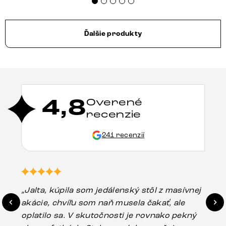
Ďalšie produkty
4,8
Overené
recenzie
241 recenzií
„Jalta, kúpila som jedálenský stôl z masívnej
„O
akácie, chvíľu som naň musela čakať, ale
in
oplatilo sa. V skutočnosti je rovnako pekný
st