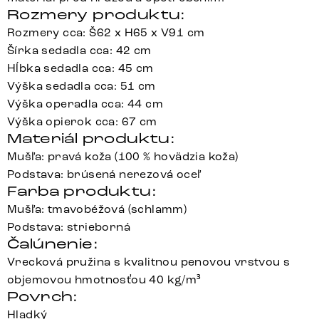
Rozmery produktu:
Rozmery cca: Š62 x H65 x V91 cm
Šírka sedadla cca: 42 cm
Hĺbka sedadla cca: 45 cm
Výška sedadla cca: 51 cm
Výška operadla cca: 44 cm
Výška opierok cca: 67 cm
Materiál produktu:
Mušľa: pravá koža (100 % hovädzia koža)
Podstava: brúsená nerezová oceľ
Farba produktu:
Mušľa: tmavobéžová (schlamm)
Podstava: strieborná
Čalúnenie:
Vrecková pružina s kvalitnou penovou vrstvou s
objemovou hmotnosťou 40 kg/m³
Povrch:
Hladký