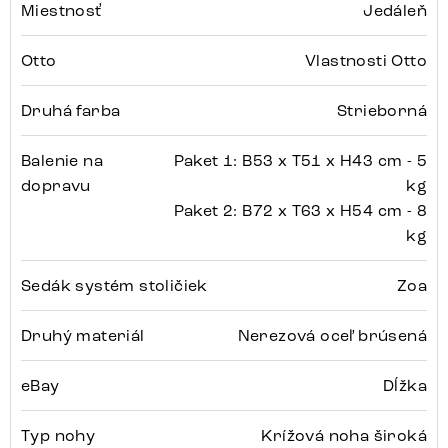
Miestnosť
Jedáleň
Otto
Vlastnosti Otto
Druhá farba
Strieborná
Balenie na
Paket 1: B53 x T51 x H43 cm - 5
dopravu
kg
Paket 2: B72 x T63 x H54 cm - 8
kg
Sedák systém stoličiek
Zoa
Druhý materiál
Nerezová oceľ brúsená
eBay
Dĺžka
Typ nohy
Krížová noha široká