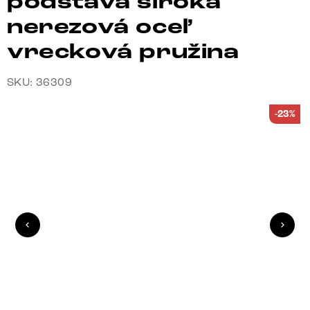
podstava široká
nerezová oceľ
vrecková pružina
SKU: 36309
-23%