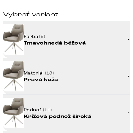
Vybrať variant
Farba
(9)
Tmavohnedá béžová
Materiál
(13)
Pravá koža
Podnož
(11)
Krížová podnož široká