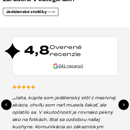
Jedálenské stoličky
4,8
Overené
recenzie
241 recenzií
„Jalta, kúpila som jedálenský stôl z masívnej
„O
akácie, chvíľu som naň musela čakať, ale
in
oplatilo sa. V skutočnosti je rovnako pekný
st
ako na fotkách. Stal sa ozdobou našej
ús
kuchyne. Komunikácia so zákazníckym
sp