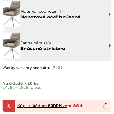
Materiál podnože
(4)
Nerezová oceľ brúsená
Farba rámu
(6)
Brúsené striebro
(218)
Všetky varianty produktu
Na sklade > 10 ks
14. 8. – 19. 8. u vás
%
Kúpiť s kódom
23DPH
za
€
361