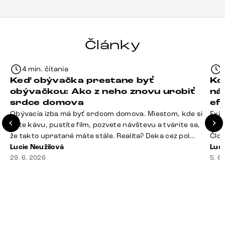
Články
4 min. čítania
Keď obývačka prestane byť
Ko
obývačkou: Ako z neho znovu urobiť
ná
srdce domova
ef
Obývacia izba má byť srdcom domova. Miestom, kde si
Exis
dáte kávu, pustíte film, pozvete návštevu a tvárite sa,
Seda
že takto upratané máte stále. Realita? Deka cez pol
Člov
sedačky, ovládač záhadne zmizol, konferenčný stolík
Lucie Neužilová
veľm
Luci
slúži ako odkladisko všetkého od účteniek po balzam
29. 6. 2026
si n
5. 6
na pery a niekde medzi vankúšmi možno žije stará
nezi
sušienka. Dobrá správa? Aj obývačka, [&hellip;]
ste
nevy