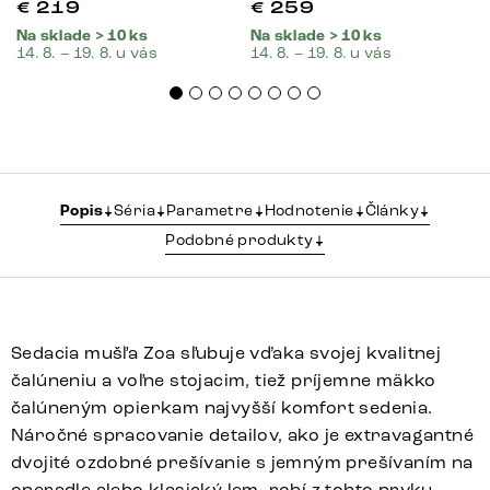
€
219
€
259
Na sklade > 10 ks
Na sklade > 10 ks
14. 8. – 19. 8. u vás
14. 8. – 19. 8. u vás
Popis
Séria
Parametre
Hodnotenie
Články
Podobné produkty
Sedacia mušľa Zoa sľubuje vďaka svojej kvalitnej
čalúneniu a voľne stojacim, tiež príjemne mäkko
čalúneným opierkam najvyšší komfort sedenia.
Náročné spracovanie detailov, ako je extravagantné
dvojité ozdobné prešívanie s jemným prešívaním na
operadle alebo klasický lem, robí z tohto prvku