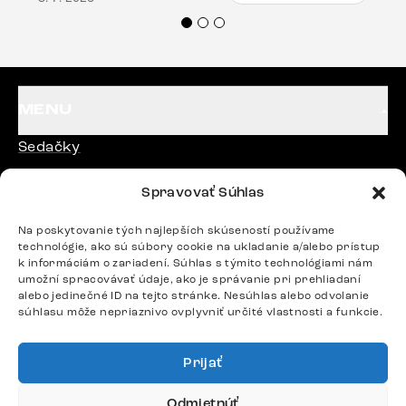
veľmi korektne. Odporúčam produkty Delife
každému.“
MENU
Sedačky
Stoličky
Spravovať Súhlas
Postele
Na poskytovanie tých najlepších skúseností používame
Stoly
technológie, ako sú súbory cookie na ukladanie a/alebo prístup
k informáciám o zariadení. Súhlas s týmito technológiami nám
umožní spracovávať údaje, ako je správanie pri prehliadaní
alebo jedinečné ID na tejto stránke. Nesúhlas alebo odvolanie
DÔLEŽITÉ ODKAZY
súhlasu môže nepriaznivo ovplyvniť určité vlastnosti a funkcie.
SLEDUJTE NÁS
Prijať
Odmietnúť