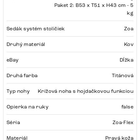
Paket 2: B53 x T51 x H43 cm - 5
kg
Sedák systém stoličiek
Zoa
Druhý materiál
Kov
eBay
Dĺžka
Druhá farba
Titánová
Typ nohy
Krížová noha s hojdačkovou funkciou
Opierka na ruky
false
Séria
Zoa-Flex
Materiál
Pravá koža