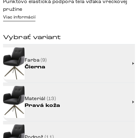
Punktovo elastická podpora tela vďaka vreckovej
pružine
Viac informácií
Vybrať variant
Farba
(9)
Čierna
Materiál
(13)
Pravá koža
Podnož
(11)