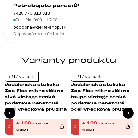
Potrebujete poradiť?
360°
otočná
+420 770 313 313
Po – Pia: 9:00 – 17:00
hojdacia
podpora@delife-shop.sk
funkcia
Odpovedáme do 24 hodín.
vrecková
pružina
Varianty produktu
+217 variant
+217 variant
-23%
-23%
Jedálenská stolička
Jedálenská stolička
Zoa-Flex mikrovlákno
Zoa-Flex mikrovlákno
sivá vintage tenká
taupe vintage tenká
podstava nerezová
podstava nerezová
oceľ vrecková pružina
oceľ vrecková pružina
€
168
€
199
s kódom
s kódom
%
%
23DPH
23DPH