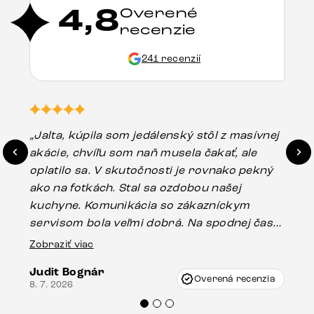
4,8
Overené
recenzie
241 recenzií
„Jalta, kúpila som jedálenský stôl z masívnej
„O
akácie, chvíľu som naň musela čakať, ale
in
oplatilo sa. V skutočnosti je rovnako pekný
st
ako na fotkách. Stal sa ozdobou našej
ús
kuchyne. Komunikácia so zákazníckym
sp
servisom bola veľmi dobrá. Na spodnej časti
Es
stola bolo malé poškodenie, pravdepodobne
Zobraziť viac
16.
vzniklo pri preprave, ale vďaka pánovi
Judit Bognár
Vincze pri riešení mojej záležitosti pristúpili
Overená recenzia
8. 7. 2026
veľmi korektne. Odporúčam produkty Delife
každému.“