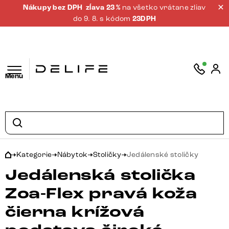
Nákupy bez DPH
zĺava 23 %
na všetko vrátane zliav
do 9. 8. s kódom
23DPH
Menu
Kategorie
Nábytok
Stoličky
Jedálenské stoličky
Jedálenská stolička
Zoa-Flex pravá koža
čierna krížová