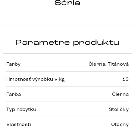
ZOA-FLEX
Séria
Detail celej série
Parametre produktu
Farby
Čierna, Titánová
Hmotnosť výrobku v kg
13
Farba
Čierna
Typ nábytku
Stoličky
Vlastnosti
Otočný