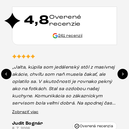
4,8
Overené
recenzie
241 recenzií
„Jalta, kúpila som jedálenský stôl z masívnej
„O
akácie, chvíľu som naň musela čakať, ale
in
oplatilo sa. V skutočnosti je rovnako pekný
st
ako na fotkách. Stal sa ozdobou našej
ús
kuchyne. Komunikácia so zákazníckym
sp
servisom bola veľmi dobrá. Na spodnej časti
Es
stola bolo malé poškodenie, pravdepodobne
Zobraziť viac
16.
vzniklo pri preprave, ale vďaka pánovi
Judit Bognár
Vincze pri riešení mojej záležitosti pristúpili
Overená recenzia
8. 7. 2026