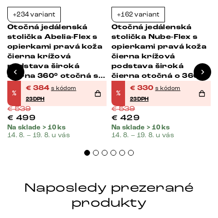
+234 variant
+162 variant
-29%
-39%
Otočná jedálenská
Otočná jedálenská
stolička Abelia-Flex s
stolička Nube-Flex s
opierkami pravá koža
opierkami pravá koža
čierna krížová
čierna krížová
podstava široká
podstava široká
čierna 360° otočná s
čierna otočná o 360°
hojdacou funkciou
hojdacia funkcia
€
384
€
330
s kódom
s kódom
%
%
vrecková pružina
23DPH
23DPH
€
539
€
539
€
499
€
429
Na sklade > 10 ks
Na sklade > 10 ks
14. 8. – 19. 8. u vás
14. 8. – 19. 8. u vás
Naposledy prezerané
produkty