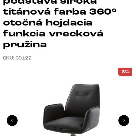
podstava široká
titánová farba 360°
otočná hojdacia
funkcia vrecková
pružina
SKU: 39122
-23%