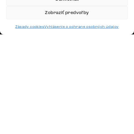
Potrebujete radu? Ozvite sa.
Zobraziť predvoľby
+420 770 313 313
Po – Pia: 9:00 – 17:00
podpora@delife-shop.sk
Zásady cookies
Vyhlásenie o ochrane osobných údajov
Odpovedáme do 24 hodín.
Google recenzie
4,8
Doprava
Platby