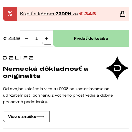
%
Kúpiť s kódom
23DPH
za
€
345
€
449
Pridať do košíka
množstvo
Jedálenská
stolička
Zoa-
Nemecká dôkladnosť a
Flex
originalita
pravá
koža
Od svojho založenia v roku 2008 sa zameriavame na
čierna
udržateľnosť, ochranu životného prostredia a dobré
krížová
pracovné podmienky.
podstava
široká
Viac o značke
titánová
farba