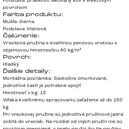
Podstava: práškovo lakovaný kov s efektovým
povrchom
Farba produktu:
Mušľa: čierna
Podstava: titánová
Čalúnenie:
Vrecková pružina s kvalitnou penovou vrstvou s
objemovou hmotnosťou 40 kg/m³
Povrch:
Hladký
Ďalšie detaily:
Montážna poznámka: čiastočne zmontované,
jednotlivé časti je potrebné spojiť
Hmotnosť v kg: 13
Vďaka kvalitnému spracovaniu zaťaženie až do 150
kg
Pri vreckovej pružine sú jednotlivé pružinové jadrá
zošité do vreciek. Na rozdiel od iných pružín nie sú
navzájom prepojené, a preto pružia iba tie pružiny,