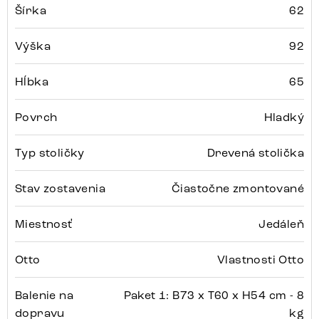
Šírka
62
Výška
92
Hĺbka
65
Povrch
Hladký
Typ stoličky
Drevená stolička
Stav zostavenia
Čiastočne zmontované
Miestnosť
Jedáleň
Otto
Vlastnosti Otto
Balenie na
Paket 1: B73 x T60 x H54 cm - 8
dopravu
kg