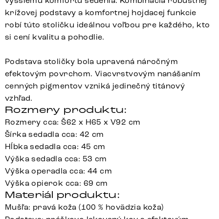
vyššiemu komfortu sedenia. Kombinácia robustnej
krížovej podstavy a komfortnej hojdacej funkcie
robí túto stoličku ideálnou voľbou pre každého, kto
si cení kvalitu a pohodlie.
Podstava stoličky bola upravená náročným
efektovým povrchom. Viacvrstvovým nanášaním
cenných pigmentov vzniká jedinečný titánový
vzhľad.
Rozmery produktu:
Rozmery cca: Š62 x H65 x V92 cm
Šírka sedadla cca: 42 cm
Hĺbka sedadla cca: 45 cm
Výška sedadla cca: 53 cm
Výška operadla cca: 44 cm
Výška opierok cca: 69 cm
Materiál produktu:
Mušľa: pravá koža (100 % hovädzia koža)