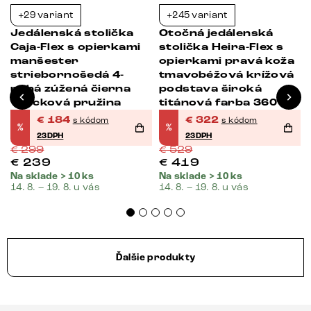
+29 variant
+245 variant
-38%
-39%
Jedálenská stolička
Otočná jedálenská
Caja-Flex s opierkami
stolička Heira-Flex s
manšester
opierkami pravá koža
striebornošedá 4-
tmavobéžová krížová
nohá zúžená čierna
podstava široká
vrecková pružina
titánová farba 360°
otočná vrecková
€
184
€
322
s kódom
s kódom
%
%
pružina
23DPH
23DPH
€
299
€
529
€
239
€
419
Na sklade > 10 ks
Na sklade > 10 ks
14. 8. – 19. 8. u vás
14. 8. – 19. 8. u vás
Ďalšie produkty