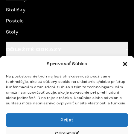
Stoličky
Postele
Stoly
DÔLEŽITÉ ODKAZY
Spravovať Súhlas
SLEDUJTE NÁS
Na poskytovanie tých najlepších skúseností používame
technológie, ako sú súbory cookie na ukladanie a/alebo prístup
k informáciám o zariadení. Súhlas s týmito technológiami nám
Potrebujete radu? Ozvite sa.
umožní spracovávať údaje, ako je správanie pri prehliadaní
+420 770 313 313
alebo jedinečné ID na tejto stránke. Nesúhlas alebo odvolanie
súhlasu môže nepriaznivo ovplyvniť určité vlastnosti a funkcie.
Po – Pia: 9:00 – 17:00
podpora@delife-shop.sk
Odpovedáme do 24 hodín.
Prijať
Odmietnúť