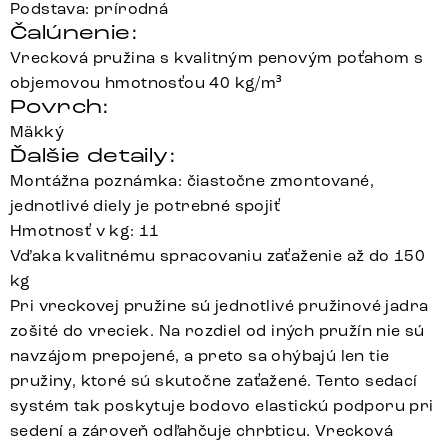
Podstava: prírodná
Čalúnenie:
Vrecková pružina s kvalitným penovým poťahom s
objemovou hmotnosťou 40 kg/m³
Povrch:
Mäkký
Ďalšie detaily:
Montážna poznámka: čiastočne zmontované,
jednotlivé diely je potrebné spojiť
Hmotnosť v kg: 11
Vďaka kvalitnému spracovaniu zaťaženie až do 150
kg
Pri vreckovej pružine sú jednotlivé pružinové jadra
zošité do vreciek. Na rozdiel od iných pružín nie sú
navzájom prepojené, a preto sa ohýbajú len tie
pružiny, ktoré sú skutočne zaťažené. Tento sedací
systém tak poskytuje bodovo elastickú podporu pri
sedení a zároveň odľahčuje chrbticu. Vrecková