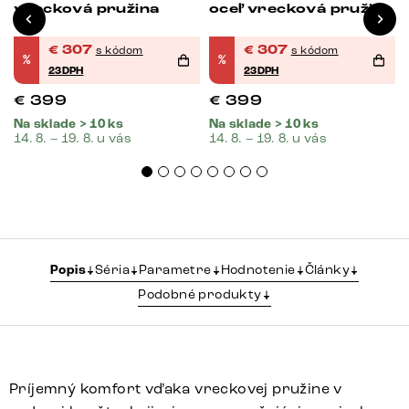
vrecková pružina
oceľ vrecková pružina
€
307
€
307
s kódom
s kódom
%
%
23DPH
23DPH
€
399
€
399
Na sklade > 10 ks
Na sklade > 10 ks
14. 8. – 19. 8. u vás
14. 8. – 19. 8. u vás
Popis
Séria
Parametre
Hodnotenie
Články
Podobné produkty
Príjemný komfort vďaka vreckovej pružine v