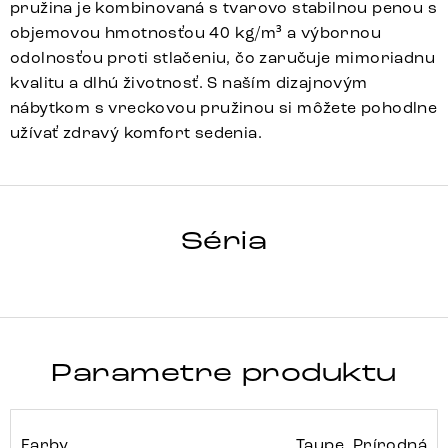
pružina je kombinovaná s tvarovo stabilnou penou s
objemovou hmotnosťou 40 kg/m³ a výbornou
odolnosťou proti stlačeniu, čo zaručuje mimoriadnu
kvalitu a dlhú životnosť. S naším dizajnovým
nábytkom s vreckovou pružinou si môžete pohodlne
užívať zdravý komfort sedenia.
ZELIA-FLEX
Séria
Detail celej série
Parametre produktu
Farby
Taupe, Prírodná