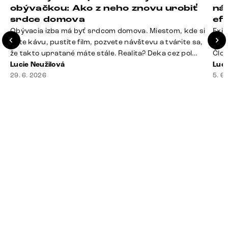
obývačkou: Ako z neho znovu urobiť
ná
srdce domova
ef
Obývacia izba má byť srdcom domova. Miestom, kde si
Exis
dáte kávu, pustíte film, pozvete návštevu a tvárite sa,
Seda
že takto upratané máte stále. Realita? Deka cez pol
Člov
sedačky, ovládač záhadne zmizol, konferenčný stolík
Lucie Neužilová
veľm
Luci
slúži ako odkladisko všetkého od účteniek po balzam
29. 6. 2026
si n
5. 6
na pery a niekde medzi vankúšmi možno žije stará
nezi
sušienka. Dobrá správa? Aj obývačka, [&hellip;]
ste
nevy