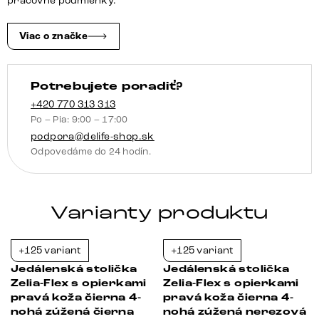
pracovné podmienky.
vintage
drevená
Viac o značke
podstava
hranatá
Potrebujete poradiť?
prírodná
vrecková
+420 770 313 313
Po – Pia: 9:00 – 17:00
pružina
podpora@delife-shop.sk
Odpovedáme do 24 hodín.
Varianty produktu
+125 variant
+125 variant
-23%
-23%
Jedálenská stolička
Jedálenská stolička
Zelia-Flex s opierkami
Zelia-Flex s opierkami
pravá koža čierna 4-
pravá koža čierna 4-
nohá zúžená čierna
nohá zúžená nerezová