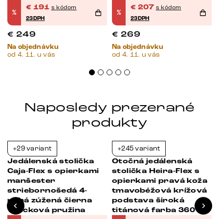
á
pružina
vrecková pružina
€
191
€
207
s kódom
s kódom
%
%
23DPH
23DPH
€
249
€
269
Na objednávku
Na objednávku
od 4. 11. u vás
od 4. 11. u vás
Naposledy prezerané
produkty
+29 variant
+245 variant
-38%
-39%
Jedálenská stolička
Otočná jedálenská
Caja-Flex s opierkami
stolička Heira-Flex s
manšester
opierkami pravá koža
striebornošedá 4-
tmavobéžová krížová
nohá zúžená čierna
podstava široká
vrecková pružina
titánová farba 360°