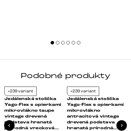
Podobné produkty
+239 variant
+239 variant
-23%
-23%
Jedálenská stolička
Jedálenská stolička
Yago-Flex s opierkami
Yago-Flex s opierkami
mikrovlákno taupe
mikrovlákno
vintage drevená
antracitová vintage
podstava hranatá
drevená podstava
prírodná vrecková
hranatá prírodná