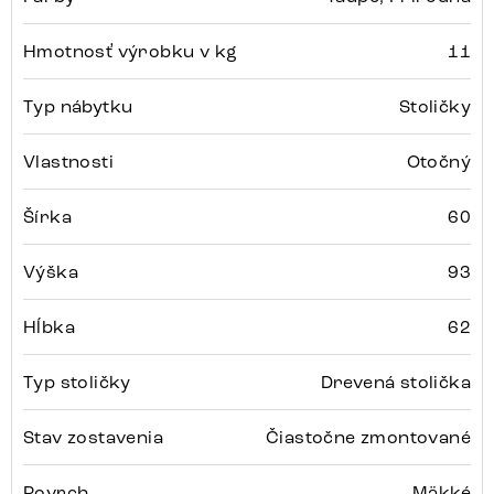
Hmotnosť výrobku v kg
11
Typ nábytku
Stoličky
Vlastnosti
Otočný
Šírka
60
Výška
93
Hĺbka
62
Typ stoličky
Drevená stolička
Stav zostavenia
Čiastočne zmontované
Povrch
Mäkké