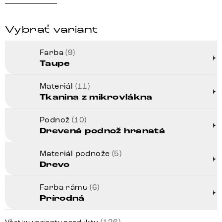
Vybrať variant
Farba
(9)
Taupe
Materiál
(11)
Tkanina z mikrovlákna
Podnož
(10)
Drevená podnož hranatá
Materiál podnože
(5)
Drevo
Farba rámu
(6)
Prírodná
(126)