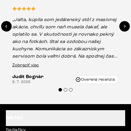
„Jalta, kúpila som jedálenský stôl z masívnej
„O
akácie, chvíľu som naň musela čakať, ale
in
oplatilo sa. V skutočnosti je rovnako pekný
st
ako na fotkách. Stal sa ozdobou našej
ús
kuchyne. Komunikácia so zákazníckym
sp
servisom bola veľmi dobrá. Na spodnej časti
Es
stola bolo malé poškodenie, pravdepodobne
Zobraziť viac
16.
vzniklo pri preprave, ale vďaka pánovi
Judit Bognár
Vincze pri riešení mojej záležitosti pristúpili
Overená recenzia
8. 7. 2026
veľmi korektne. Odporúčam produkty Delife
každému.“
MENU
Sedačky