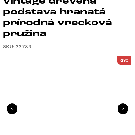
vintage drevená
podstava hranatá
prírodná vrecková
pružina
SKU: 33789
-23%