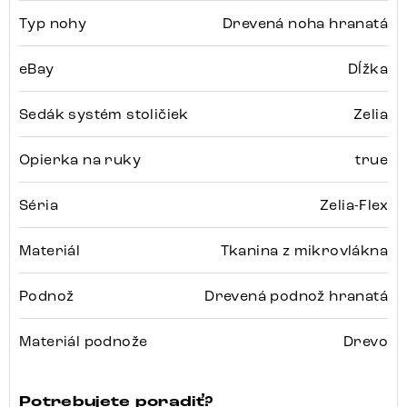
Typ nohy
Drevená noha hranatá
eBay
Dĺžka
Sedák systém stoličiek
Zelia
Opierka na ruky
true
Séria
Zelia-Flex
Materiál
Tkanina z mikrovlákna
Podnož
Drevená podnož hranatá
Materiál podnože
Drevo
Potrebujete poradiť?