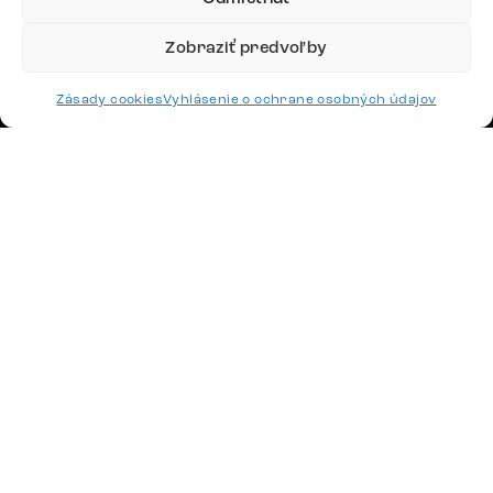
Google recenzie
Zobraziť predvoľby
4,8
Zásady cookies
Vyhlásenie o ochrane osobných údajov
Doprava
Platby
Česko
Maďarsko
Nemecko
Švajčiarsko
Francúzsko
Poľsko
Holandsko
© 2026 www.delife-shop.sk. Všetky práva vyhradené.
Upraviť nastavenia cookies