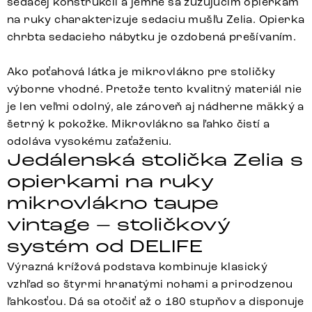
sedacej konštrukcii a jemne sa zužujúcim opierkam
na ruky charakterizuje sedaciu mušľu Zelia. Opierka
chrbta sedacieho nábytku je ozdobená prešívaním.
Ako poťahová látka je mikrovlákno pre stoličky
výborne vhodné. Pretože tento kvalitný materiál nie
je len veľmi odolný, ale zároveň aj nádherne mäkký a
šetrný k pokožke. Mikrovlákno sa ľahko čistí a
odoláva vysokému zaťaženiu.
Jedálenská stolička Zelia s
opierkami na ruky
mikrovlákno taupe
vintage – stoličkový
systém od DELIFE
Výrazná krížová podstava kombinuje klasický
vzhľad so štyrmi hranatými nohami a prirodzenou
ľahkosťou. Dá sa otočiť až o 180 stupňov a disponuje