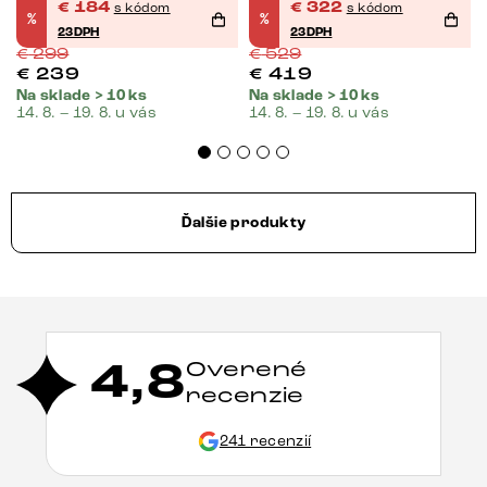
otočná vrecková
€
184
€
322
s kódom
s kódom
%
%
pružina
23DPH
23DPH
€
299
€
529
€
239
€
419
Na sklade > 10 ks
Na sklade > 10 ks
14. 8. – 19. 8. u vás
14. 8. – 19. 8. u vás
Ďalšie produkty
4,8
Overené
recenzie
241 recenzií