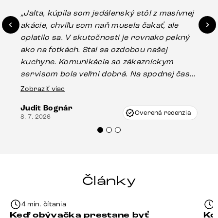
„Jalta, kúpila som jedálenský stôl z masívnej
„O
akácie, chvíľu som naň musela čakať, ale
in
oplatilo sa. V skutočnosti je rovnako pekný
st
ako na fotkách. Stal sa ozdobou našej
ús
kuchyne. Komunikácia so zákazníckym
sp
servisom bola veľmi dobrá. Na spodnej časti
Es
stola bolo malé poškodenie, pravdepodobne
Zobraziť viac
16.
vzniklo pri preprave, ale vďaka pánovi
Judit Bognár
Vincze pri riešení mojej záležitosti pristúpili
Overená recenzia
8. 7. 2026
veľmi korektne. Odporúčam produkty Delife
každému.“
Články
4 min. čítania
Keď obývačka prestane byť
Ko