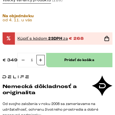
Všetky varianty produktu
Na objednávku
od 4. 11. u vás
%
Kúpiť s kódom
23DPH
za
€
268
€
349
Pridať do košíka
množstvo
Jedálenská
stolička
Zelia-
Nemecká dôkladnosť a
Flex
originalita
s
opierkami
Od svojho založenia v roku 2008 sa zameriavame na
mikrovlákno
udržateľnosť, ochranu životného prostredia a dobré
taupe