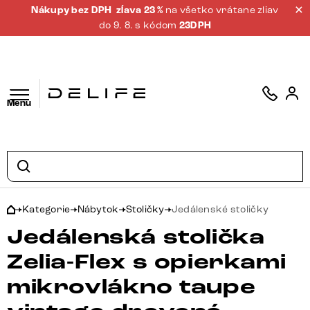
Nákupy bez DPH
zĺava 23 %
na všetko vrátane zliav
do 9. 8. s kódom
23DPH
Menu
Kategorie
Nábytok
Stoličky
Jedálenské stoličky
Jedálenská stolička
Zelia-Flex s opierkami
mikrovlákno taupe