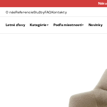
Náku
O nás
Referencie
Služby
FAQ
Kontakty
Letné zľavy
Kategórie
Podľa miestností
Novinky