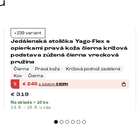
u
+239 variant
-23%
Jedálenská stolička Yago-Flex s
opierkami pravá koža čierna krížová
podstava zúžená čierna vrecková
pružina
Čierna
Pravá koža
Krížová podnož zaoblená
Kov
Čierna
%
€
245
s kódom
23DPH
€
319
Na sklade > 10 ks
14. 8. – 19. 8. u vás