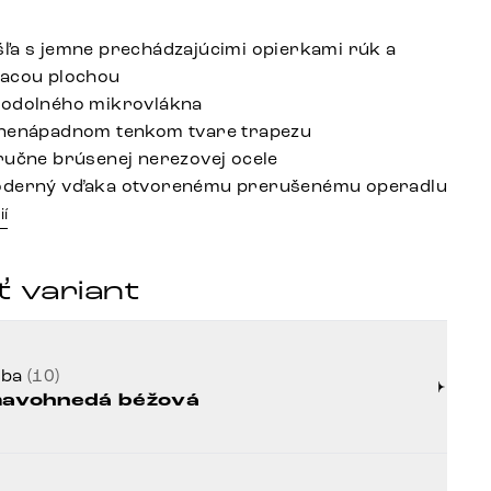
ľa s jemne prechádzajúcimi opierkami rúk a
dacou plochou
 odolného mikrovlákna
 nenápadnom tenkom tvare trapezu
ručne brúsenej nerezovej ocele
oderný vďaka otvorenému prerušenému operadlu
ií
 variant
rba
(10)
avohnedá béžová