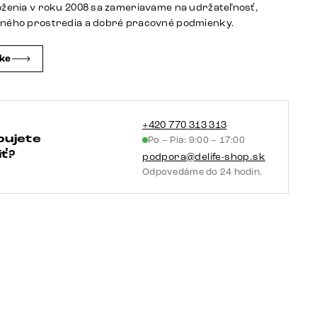
zmiešané
oženia v roku 2008 sa zameriavame na udržateľnosť,
materiály
tného prostredia a dobré pracovné podmienky.
tmavobéžová
tenká
čke
podstava
nerezová
oceľ
vrecková
+420 770 313 313
bujete
Po – Pia: 9:00 – 17:00
pružina
ť?
podpora@delife-shop.sk
Odpovedáme do 24 hodín.