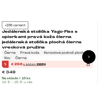
+239 variant
+
-23%
Jedálenská stolička Yago-Flex s
J
opierkami pravá koža čierna
o
jedálenská stolička plochá čierna
p
vrecková pružina
p
Čierna
Pravá koža
Konzolová podnož plochá
Č
Kov
Čierna
K
%
€
268
%
s kódom
23DPH
€
349
€
Na sklade > 10 ks
Na
14. 8. – 19. 8. u vás
14.