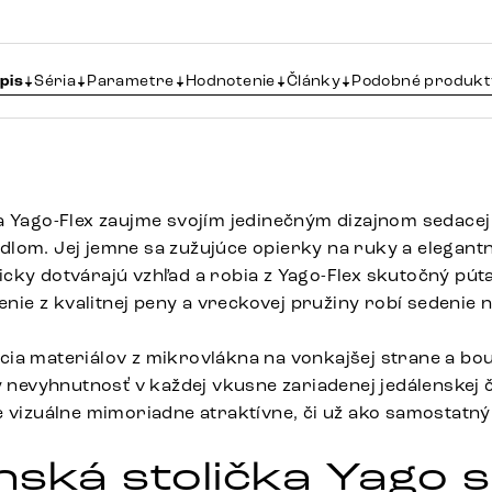
pis
Séria
Parametre
Hodnotenie
Články
Podobné produkt
a Yago-Flex zaujme svojím jedinečným dizajnom sedacej
lom. Jej jemne sa zužujúce opierky na ruky a elegant
cky dotvárajú vzhľad a robia z Yago-Flex skutočný pút
nenie z kvalitnej peny a vreckovej pružiny robí sedenie
ia materiálov z mikrovlákna na vonkajšej strane a bouc
y nevyhnutnosť v každej vkusne zariadenej jedálenskej č
e vizuálne mimoriadne atraktívne, či už ako samostatný
nská stolička Yago s