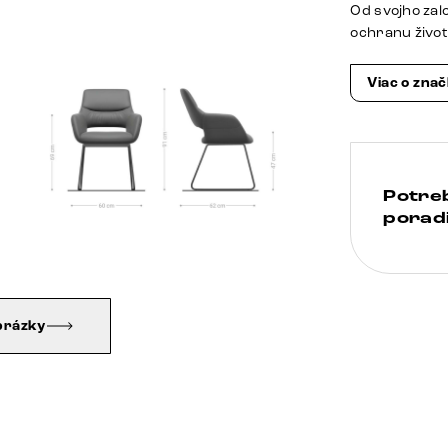
Od svojho zal
ochranu živo
Viac o zna
Potre
poradi
brázky