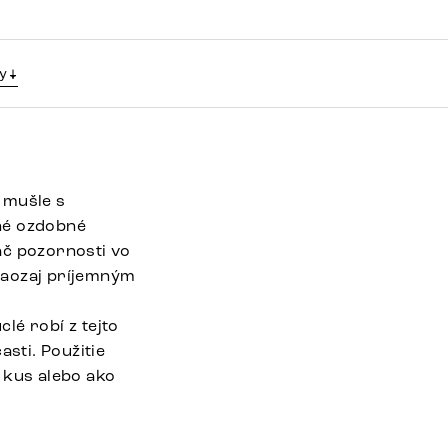
y
 mušle s
né ozdobné
ač pozornosti vo
 naozaj príjemným
lé robí z tejto
asti. Použitie
 kus alebo ako