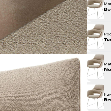
Mat
Bo
Po
Te
Mat
Ne
Fa
Br