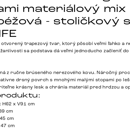
ami materiálový mix
éžová - stoličkový 
IFE
otvorený trapezový tvar, ktorý pôsobí veľmi ľahko a 
ržanlivosti sa podstava dá veľmi jednoducho začleniť do
ená z ručne brúseného nerezového kovu. Náročný proc
elatívne drsný povrch s mnohými malými stopami po lešt
iteľne krásny lesk a chránia materiál pred hrdzou a 
roduktu:
x H62 x V91 cm
 39 cm
 45 cm
 47 cm