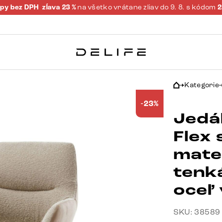
py bez DPH
zĺava 23 %
na všetko vrátane zliav do 9. 8. s kódom
Kategorie
-23%
Jedá
Flex
mate
tenk
oceľ
SKU: 38589