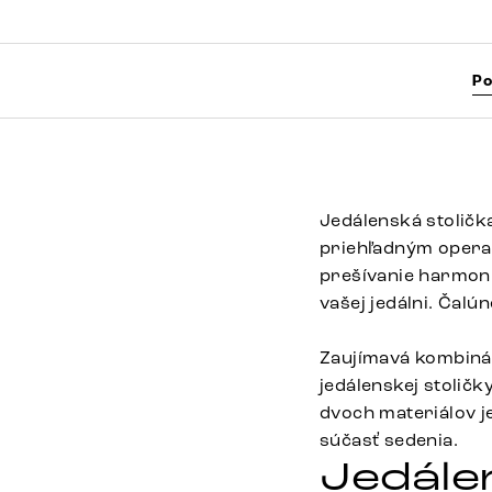
Po
Jedálenská stoličk
priehľadným operad
prešívanie harmoni
vašej jedálni. Čalú
Zaujímavá kombinác
jedálenskej stoličk
dvoch materiálov j
súčasť sedenia.
Jedále