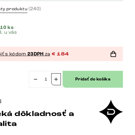
(240)
nty produktu
 10 ks
8. u vás
iť s kódom
23DPH
za
€
184
Pridať do košíka
množstvo
Jedálenská
stolička
Yago-
ká dôkladnosť a
Flex
s
lita
opierkami