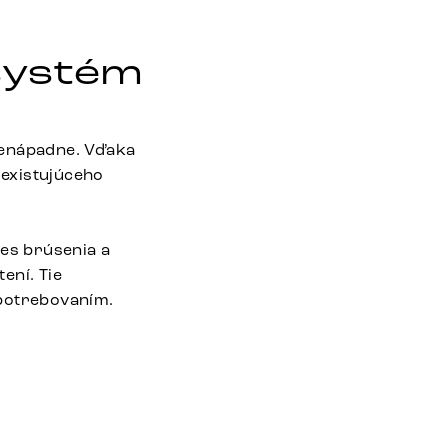
systém
nenápadne. Vďaka
 existujúceho
es brúsenia a
ení. Tie
opotrebovaním.