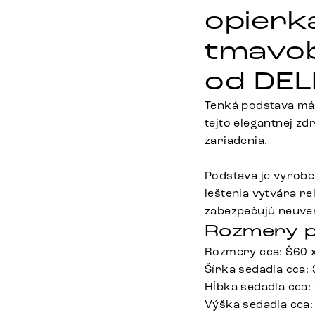
opierk
tmavob
od DEL
Tenká podstava má 
tejto elegantnej zd
zariadenia.
Podstava je vyrob
leštenia vytvára r
zabezpečujú neuver
Rozmery p
Rozmery cca: Š60 
Šírka sedadla cca:
Hĺbka sedadla cca:
Výška sedadla cca: