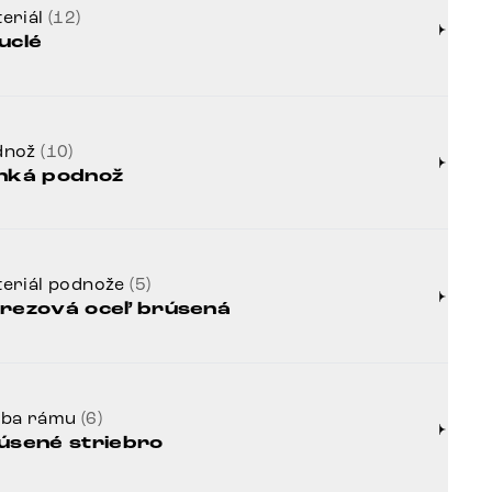
eriál
(12)
uclé
dnož
(10)
nká podnož
eriál podnože
(5)
rezová oceľ brúsená
rba rámu
(6)
úsené striebro