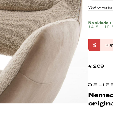
Všetky varia
Na sklade >
14. 8. – 19. 
%
Kúp
€
239
Nemec
origina