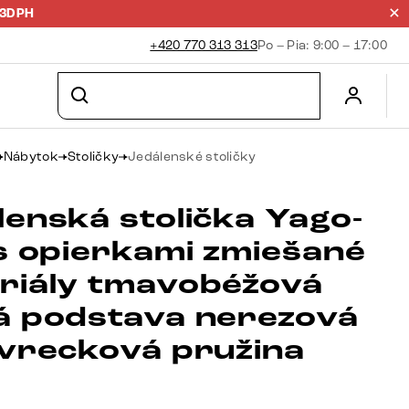
23DPH
+420 770 313 313
Po – Pia: 9:00 – 17:00
Nábytok
Stoličky
Jedálenské stoličky
lenská stolička Yago-
 s opierkami zmiešané
riály tmavobéžová
á podstava nerezová
 vrecková pružina