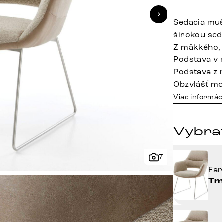
Sedacia muš
širokou se
Z mäkkého,
Podstava v
Podstava z 
Obzvlášť m
Viac informác
Vybrať
7
Fa
Tm