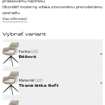
práškovému nástreku
Obzvlášť moderný vďaka otvorenému prerušenému
operadlu
Viac informácií
Vybrať variant
Farba
(10)
Béžová
Materiál
(12)
Tkaná látka Soft