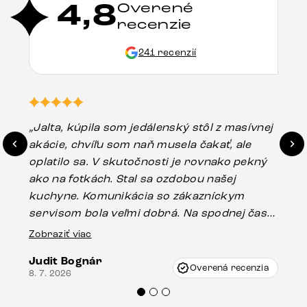
4,8
Overené
recenzie
241 recenzií
„Jalta, kúpila som jedálenský stôl z masívnej
„O
akácie, chvíľu som naň musela čakať, ale
in
oplatilo sa. V skutočnosti je rovnako pekný
st
ako na fotkách. Stal sa ozdobou našej
ús
kuchyne. Komunikácia so zákazníckym
sp
servisom bola veľmi dobrá. Na spodnej časti
Es
stola bolo malé poškodenie, pravdepodobne
Zobraziť viac
16.
vzniklo pri preprave, ale vďaka pánovi
Judit Bognár
Vincze pri riešení mojej záležitosti pristúpili
Overená recenzia
8. 7. 2026
veľmi korektne. Odporúčam produkty Delife
každému.“