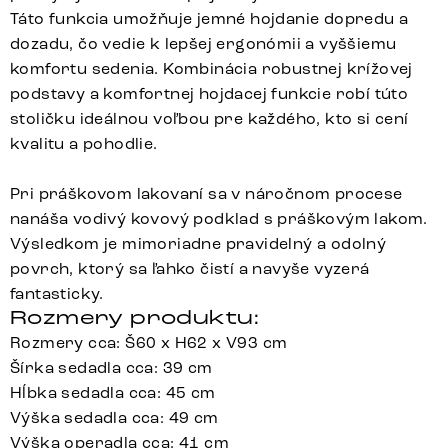
Táto funkcia umožňuje jemné hojdanie dopredu a
dozadu, čo vedie k lepšej ergonómii a vyššiemu
komfortu sedenia. Kombinácia robustnej krížovej
podstavy a komfortnej hojdacej funkcie robí túto
stoličku ideálnou voľbou pre každého, kto si cení
kvalitu a pohodlie.
Pri práškovom lakovaní sa v náročnom procese
nanáša vodivý kovový podklad s práškovým lakom.
Výsledkom je mimoriadne pravidelný a odolný
povrch, ktorý sa ľahko čistí a navyše vyzerá
fantasticky.
Rozmery produktu:
Rozmery cca: Š60 x H62 x V93 cm
Šírka sedadla cca: 39 cm
Hĺbka sedadla cca: 45 cm
Výška sedadla cca: 49 cm
Výška operadla cca: 41 cm