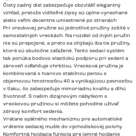
Čistý zadný diel zabezpečuje obzvlášť elegantný
vzhľad, pretože viditeľné zipsy sú úplne vynechané
alebo veľmi decentne umiestnené po stranách
Pri vreckovej pružine sú jednotlivé pružiny zošité v
samostatných vreckách. Na rozdiel od iných pružín
nie sú prepojené, a preto sa ohýbajú iba tie pružiny,
ktoré sú skutočne zaťažené. Tento sedací systém
tak ponúka bodovo elastickú podporu pri sedení a
zároveň odľahčuje chrbticu. Vrecková pružina je
kombinovaná s tvarovo stabilnou penou s
objemovou hmotnosťou 40 a vynikajúcou pevnosťou
v tlaku, čo zabezpečuje mimoriadnu kvalitu a dlhú
životnosť. S naším dizajnovým nábytkom s
vreckovou pružinou si môžete pohodlne užívať
zdravý komfort sedenia.
Vrátane spätného mechanizmu pre automatické
vrátenie sedacej mušle do východiskovej polohy
Komfortná hojdacia funkcia pre jemné hojdanie