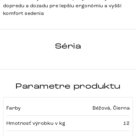
dopredu a dozadu pre lepšiu ergonómiu a vyšší
komfort sedenia
YAGO-FLEX
Séria
Detail celej série
Parametre produktu
Farby
Béžová, Čierna
Hmotnosť výrobku v kg
12