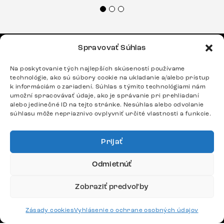
veľmi korektne. Odporúčam produkty Delife
každému.“
Spravovať Súhlas
MENU
Na poskytovanie tých najlepších skúseností používame
Sedačky
technológie, ako sú súbory cookie na ukladanie a/alebo prístup
k informáciám o zariadení. Súhlas s týmito technológiami nám
Stoličky
umožní spracovávať údaje, ako je správanie pri prehliadaní
alebo jedinečné ID na tejto stránke. Nesúhlas alebo odvolanie
Postele
súhlasu môže nepriaznivo ovplyvniť určité vlastnosti a funkcie.
Stoly
Prijať
DÔLEŽITÉ ODKAZY
Odmietnúť
Zobraziť predvoľby
SLEDUJTE NÁS
Zásady cookies
Vyhlásenie o ochrane osobných údajov