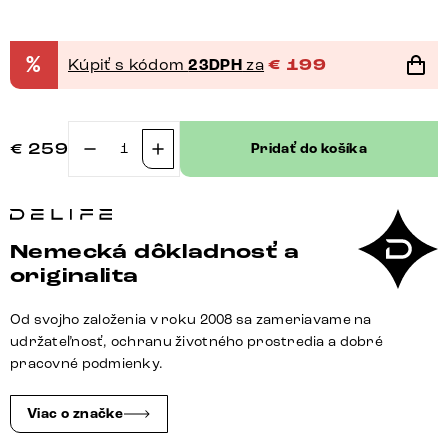
%
Kúpiť s kódom
23DPH
za
€
199
€
259
Pridať do košíka
množstvo
Jedálenská
stolička
Yago-
Nemecká dôkladnosť a
Flex
originalita
s
opierkami
Od svojho založenia v roku 2008 sa zameriavame na
tkanina
udržateľnosť, ochranu životného prostredia a dobré
mäkká
pracovné podmienky.
béžová
krížová
Viac o značke
podstava