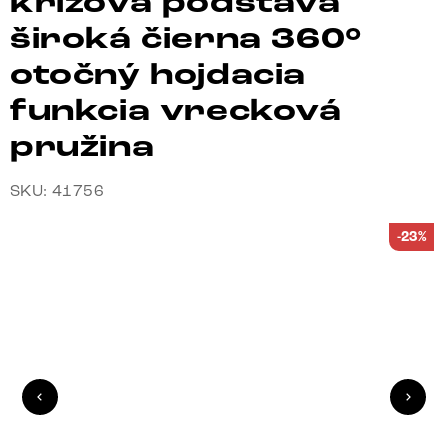
krížová podstava
široká čierna 360°
otočný hojdacia
funkcia vrecková
pružina
SKU: 41756
-23%