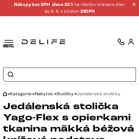
Nákupy bez DPH
zĺava 23 %
na všetko vrátane zliav
do 9. 8. s kódom
23DPH
Menu
Kategorie
Nábytok
Stoličky
Jedálenské stoličky
Jedálenská stolička
Yago-Flex s opierkami
tkanina mäkká béžová