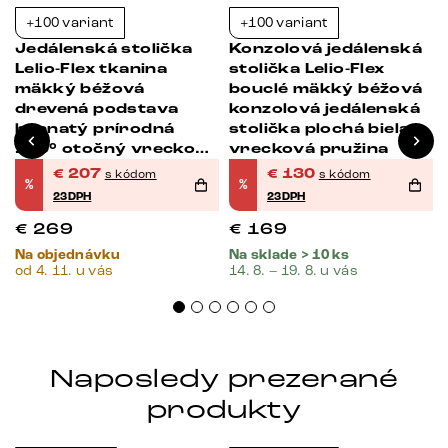
+100 variant
+100 variant
-23%
-23%
Jedálenská stolička
Konzolová jedálenská
Lelio-Flex tkanina
stolička Lelio-Flex
á
mäkký béžová
bouclé mäkký béžová
drevená podstava
konzolová jedálenská
hranatý prírodná
stolička plochá biela
180° otočný vrecková
vrecková pružina
pružina
€
207
€
130
s kódom
s kódom
%
%
23DPH
23DPH
€
269
€
169
Na objednávku
Na sklade > 10 ks
od 4. 11. u vás
14. 8. – 19. 8. u vás
Naposledy prezerané
produkty