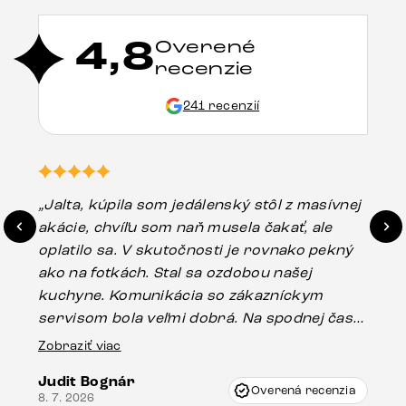
4,8
Overené
recenzie
241 recenzií
„Jalta, kúpila som jedálenský stôl z masívnej
„O
akácie, chvíľu som naň musela čakať, ale
in
oplatilo sa. V skutočnosti je rovnako pekný
st
ako na fotkách. Stal sa ozdobou našej
ús
kuchyne. Komunikácia so zákazníckym
sp
servisom bola veľmi dobrá. Na spodnej časti
Es
stola bolo malé poškodenie, pravdepodobne
Zobraziť viac
16.
vzniklo pri preprave, ale vďaka pánovi
Judit Bognár
Vincze pri riešení mojej záležitosti pristúpili
Overená recenzia
8. 7. 2026