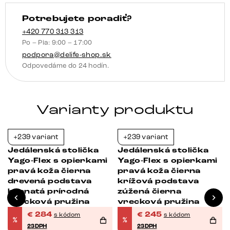
široká
Potrebujete poradiť?
čierna
360°
+420 770 313 313
Po – Pia: 9:00 – 17:00
otočný
podpora@delife-shop.sk
hojdacia
Odpovedáme do 24 hodín.
funkcia
vrecková
pružina
Varianty produktu
+239 variant
+239 variant
-23%
-23%
Jedálenská stolička
Jedálenská stolička
Yago-Flex s opierkami
Yago-Flex s opierkami
pravá koža čierna
pravá koža čierna
drevená podstava
krížová podstava
hranatá prírodná
zúžená čierna
vrecková pružina
vrecková pružina
€
284
€
245
s kódom
s kódom
%
%
23DPH
23DPH