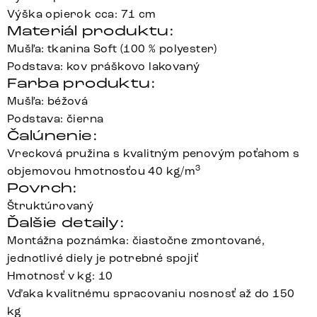
Výška opierok cca: 71 cm
Materiál produktu:
Mušľa: tkanina Soft (100 % polyester)
Podstava: kov práškovo lakovaný
Farba produktu:
Mušľa: béžová
Podstava: čierna
Čalúnenie:
Vrecková pružina s kvalitným penovým poťahom s
3
objemovou hmotnosťou 40 kg/m
Povrch:
Štruktúrovaný
Ďalšie detaily:
Montážna poznámka: čiastočne zmontované,
jednotlivé diely je potrebné spojiť
Hmotnosť v kg: 10
Vďaka kvalitnému spracovaniu nosnosť až do 150
kg