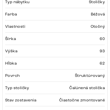
Typ nábytku
Stoličky
Farba
Béžová
Vlastnosti
Otočný
Šírka
60
Výška
93
Hĺbka
62
Povrch
Štruktúrovaný
Typ stoličky
Čalúnená stolička
Stav zostavenia
Čiastočne zmontované