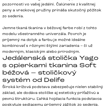
pozornosti vo vašej jedálni. Čalúnenie z kvalitnej
peny a vreckovej pružiny prináša skutočný pôžitok
zo sedenia.
Jemne tkaná tkanina v béžovej farbe robí z tohto
modelu všestranného univerzála. Povrch je
príjemný na dotyk a farbu je možné ideálne
kombinovať s rôznymi štýlmi zariadenia – či už
moderným, klasickým alebo prírodným.
Jedálenská stolička Yago
s opierkami tkanina Soft
béžová – stoličkový
systém od Delife
Široká krížová podstava zabezpečuje nielen stabilný
základ, ale dodáva stoličke aj esteticky príťažlivú a
pevnú štruktúru. Ľahká hojdacia funkcia podstavca
poskytuje sediacemu príjemný zážitok zo sedenia.