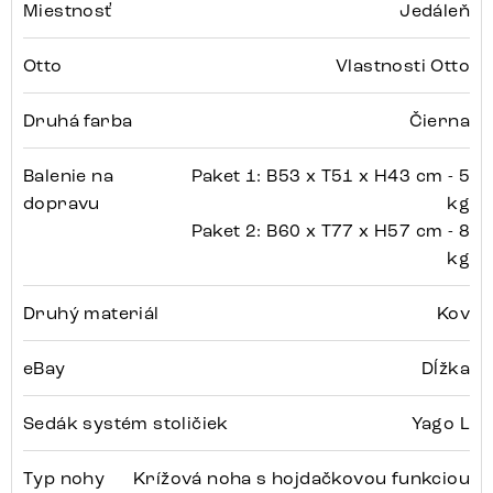
Miestnosť
Jedáleň
Otto
Vlastnosti Otto
Druhá farba
Čierna
Balenie na
Paket 1: B53 x T51 x H43 cm - 5
dopravu
kg
Paket 2: B60 x T77 x H57 cm - 8
kg
Druhý materiál
Kov
eBay
Dĺžka
Sedák systém stoličiek
Yago L
Typ nohy
Krížová noha s hojdačkovou funkciou