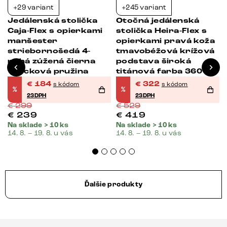
+29 variant
+245 variant
-38%
-39%
Jedálenská stolička
Otočná jedálenská
Caja-Flex s opierkami
stolička Heira-Flex s
manšester
opierkami pravá koža
striebornošedá 4-
tmavobéžová krížová
nohá zúžená čierna
podstava široká
vrecková pružina
titánová farba 360°
otočná vrecková
€
184
€
322
s kódom
s kódom
%
%
pružina
23DPH
23DPH
€
299
€
529
€
239
€
419
Na sklade > 10 ks
Na sklade > 10 ks
14. 8. – 19. 8. u vás
14. 8. – 19. 8. u vás
Ďalšie produkty