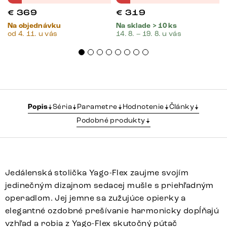
€
369
€
319
Na objednávku
Na sklade > 10 ks
od 4. 11. u vás
14. 8. – 19. 8. u vás
Popis
Séria
Parametre
Hodnotenie
Články
Podobné produkty
Jedálenská stolička Yago-Flex zaujme svojím
jedinečným dizajnom sedacej mušle s priehľadným
operadlom. Jej jemne sa zužujúce opierky a
elegantné ozdobné prešívanie harmonicky dopĺňajú
vzhľad a robia z Yago-Flex skutočný pútač