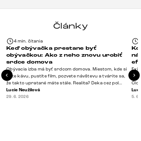
Články
4 min. čítania
Keď obývačka prestane byť
Ko
obývačkou: Ako z neho znovu urobiť
ná
srdce domova
ef
Obývacia izba má byť srdcom domova. Miestom, kde si
Exis
dáte kávu, pustíte film, pozvete návštevu a tvárite sa,
Seda
že takto upratané máte stále. Realita? Deka cez pol
Člov
sedačky, ovládač záhadne zmizol, konferenčný stolík
Lucie Neužilová
veľm
Luci
slúži ako odkladisko všetkého od účteniek po balzam
29. 6. 2026
si n
5. 6
na pery a niekde medzi vankúšmi možno žije stará
nezi
sušienka. Dobrá správa? Aj obývačka, [&hellip;]
ste
nevy