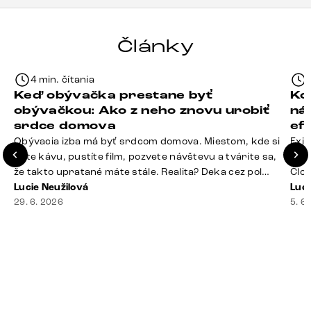
Články
4 min. čítania
Keď obývačka prestane byť
Ko
obývačkou: Ako z neho znovu urobiť
ná
srdce domova
ef
Obývacia izba má byť srdcom domova. Miestom, kde si
Exis
dáte kávu, pustíte film, pozvete návštevu a tvárite sa,
Seda
že takto upratané máte stále. Realita? Deka cez pol
Člov
sedačky, ovládač záhadne zmizol, konferenčný stolík
Lucie Neužilová
veľm
Luci
slúži ako odkladisko všetkého od účteniek po balzam
29. 6. 2026
si n
5. 6
na pery a niekde medzi vankúšmi možno žije stará
nezi
sušienka. Dobrá správa? Aj obývačka, [&hellip;]
ste
nevy