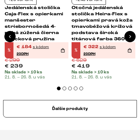
-38%
-39%
Jedálenská stolička
Otočná jedálenská
Caja-Flex s opierkami
stolička Heira-Flex s
manšester
opierkami pravá koža
striebornošedá 4-
tmavobéžová krížová
nohá zúžená čierna
podstava široká
vrecková pružina
titánová farba 360°
otočná vrecková
€
184
€
322
s kódom
s kódom
%
%
pružina
23DPH
23DPH
€
299
€
529
€
239
€
419
Na sklade > 10 ks
Na sklade > 10 ks
21. 8. – 26. 8. u vás
21. 8. – 26. 8. u vás
Ďalšie produkty