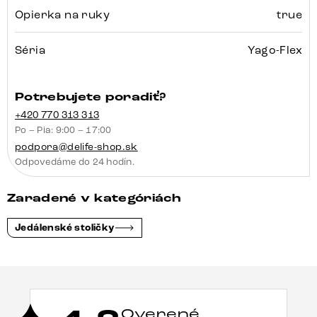
Opierka na ruky
true
Séria
Yago-Flex
Potrebujete poradiť?
+420 770 313 313
Po – Pia: 9:00 – 17:00
podpora@delife-shop.sk
Odpovedáme do 24 hodín.
Zaradené v kategóriách
Jedálenské stoličky
Overené