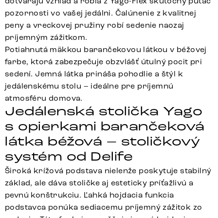
dotvárajú vzhľad a robia z Yago-Flex skutočný pútač
pozornosti vo vašej jedálni. Čalúnenie z kvalitnej
peny a vreckovej pružiny robí sedenie naozaj
príjemným zážitkom.
Potiahnutá mäkkou barančekovou látkou v béžovej
farbe, ktorá zabezpečuje obzvlášť útulný pocit pri
sedení. Jemná látka prináša pohodlie a štýl k
jedálenskému stolu – ideálne pre príjemnú
atmosféru domova.
Jedálenská stolička Yago
s opierkami barančeková
látka béžová – stoličkový
systém od Delife
Široká krížová podstava nielenže poskytuje stabilný
základ, ale dáva stoličke aj esteticky príťažlivú a
pevnú konštrukciu. Ľahká hojdacia funkcia
podstavca ponúka sediacemu príjemný zážitok zo