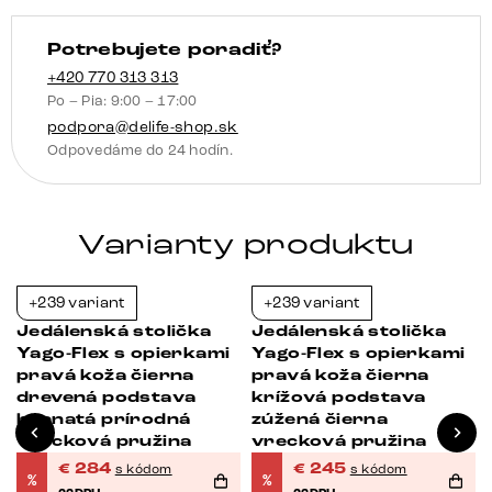
široká
Potrebujete poradiť?
nerezová
oceľ
+420 770 313 313
Po – Pia: 9:00 – 17:00
otočný
podpora@delife-shop.sk
o
Odpovedáme do 24 hodín.
360°
hojdacia
funkcia
Varianty produktu
vrecková
pružina
+239 variant
+239 variant
-23%
-23%
Jedálenská stolička
Jedálenská stolička
Yago-Flex s opierkami
Yago-Flex s opierkami
pravá koža čierna
pravá koža čierna
drevená podstava
krížová podstava
hranatá prírodná
zúžená čierna
vrecková pružina
vrecková pružina
€
284
€
245
s kódom
s kódom
%
%