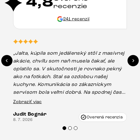
4,8
recenzie
241 recenzií
„Jalta, kúpila som jedálenský stôl z masívnej
„O
akácie, chvíľu som naň musela čakať, ale
in
oplatilo sa. V skutočnosti je rovnako pekný
st
ako na fotkách. Stal sa ozdobou našej
ús
kuchyne. Komunikácia so zákazníckym
sp
servisom bola veľmi dobrá. Na spodnej časti
Es
stola bolo malé poškodenie, pravdepodobne
Zobraziť viac
16.
vzniklo pri preprave, ale vďaka pánovi
Judit Bognár
Vincze pri riešení mojej záležitosti pristúpili
Overená recenzia
8. 7. 2026
veľmi korektne. Odporúčam produkty Delife
každému.“