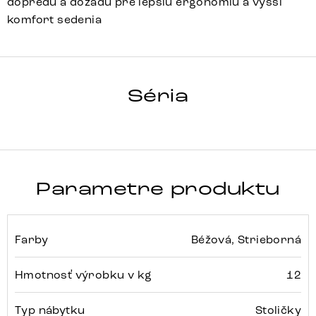
dopredu a dozadu pre lepšiu ergonómiu a vyšší
komfort sedenia
YAGO-FLEX
Séria
Detail celej série
Parametre produktu
Farby
Béžová, Strieborná
Hmotnosť výrobku v kg
12
Typ nábytku
Stoličky