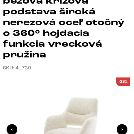
béžová krížová
podstava široká
nerezová oceľ otočný
o 360° hojdacia
funkcia vrecková
pružina
SKU: 41739
-23%