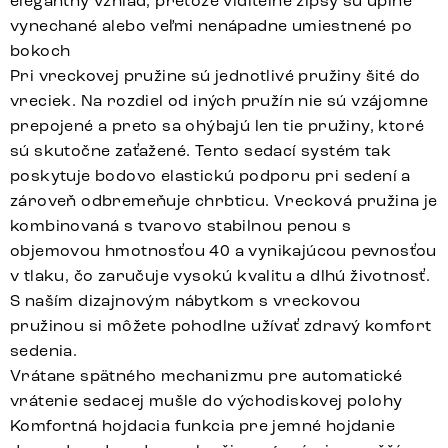
elegantný vzhľad, pretože viditeľné zipsy sú úplne
vynechané alebo veľmi nenápadne umiestnené po
bokoch
Pri vreckovej pružine sú jednotlivé pružiny šité do
vreciek. Na rozdiel od iných pružín nie sú vzájomne
prepojené a preto sa ohýbajú len tie pružiny, ktoré
sú skutočne zaťažené. Tento sedací systém tak
poskytuje bodovo elastickú podporu pri sedení a
zároveň odbremeňuje chrbticu. Vrecková pružina je
kombinovaná s tvarovo stabilnou penou s
objemovou hmotnosťou 40 a vynikajúcou pevnosťou
v tlaku, čo zaručuje vysokú kvalitu a dlhú životnosť.
S naším dizajnovým nábytkom s vreckovou
pružinou si môžete pohodlne užívať zdravý komfort
sedenia.
Vrátane spätného mechanizmu pre automatické
vrátenie sedacej mušle do východiskovej polohy
Komfortná hojdacia funkcia pre jemné hojdanie