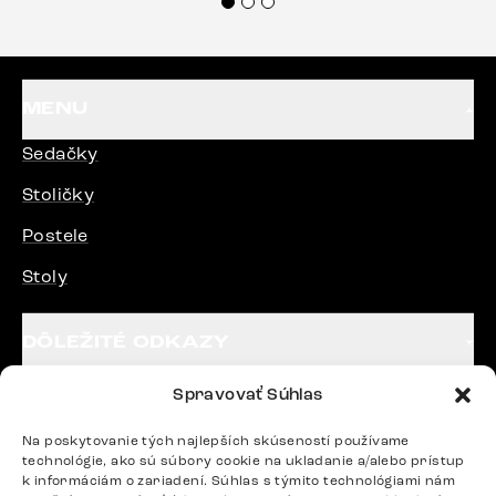
každému.“
MENU
Sedačky
Stoličky
Postele
Stoly
DÔLEŽITÉ ODKAZY
Spravovať Súhlas
SLEDUJTE NÁS
Na poskytovanie tých najlepších skúseností používame
technológie, ako sú súbory cookie na ukladanie a/alebo prístup
k informáciám o zariadení. Súhlas s týmito technológiami nám
Potrebujete radu? Ozvite sa.