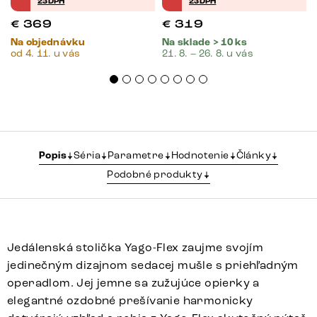
23DPH
23DPH
€
369
€
319
Na objednávku
Na sklade > 10 ks
od 4. 11. u vás
21. 8. – 26. 8. u vás
Popis
Séria
Parametre
Hodnotenie
Články
Podobné produkty
Jedálenská stolička Yago-Flex zaujme svojím
jedinečným dizajnom sedacej mušle s priehľadným
operadlom. Jej jemne sa zužujúce opierky a
elegantné ozdobné prešívanie harmonicky