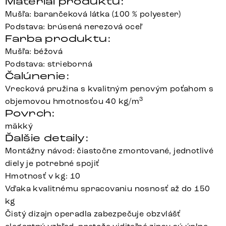
Materiál produktu:
Mušľa: barančeková látka (100 % polyester)
Podstava: brúsená nerezová oceľ
Farba produktu:
Mušľa: béžová
Podstava: strieborná
Čalúnenie:
Vrecková pružina s kvalitným penovým poťahom s
3
objemovou hmotnosťou 40 kg/m
Povrch:
mäkký
Ďalšie detaily:
Montážny návod: čiastočne zmontované, jednotlivé
diely je potrebné spojiť
Hmotnosť v kg: 10
Vďaka kvalitnému spracovaniu nosnosť až do 150
kg
Čistý dizajn operadla zabezpečuje obzvlášť