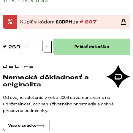
14. 8. – 19. 8. u vás
%
Kúpiť s kódom
23DPH
za
€
207
€
269
Pridať do košíka
množstvo
Jedálenská
stolička
Yago-
Nemecká dôkladnosť a
Flex
originalita
s
opierkami
Od svojho založenia v roku 2008 sa zameriavame na
barančekový
udržateľnosť, ochranu životného prostredia a dobré
potah
pracovné podmienky.
béžová
krížová
Viac o značke
podstava