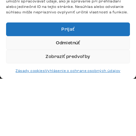
umožní spracovávať údaje, ako je správanie pri prehliadaní
+420 770 313 313
alebo jedinečné ID na tejto stránke. Nesúhlas alebo odvolanie
súhlasu môže nepriaznivo ovplyvniť určité vlastnosti a funkcie.
Po – Pia: 9:00 – 17:00
podpora@delife-shop.sk
Odpovedáme do 24 hodín.
Prijať
Odmietnúť
Google recenzie
Zobraziť predvoľby
4,8
Zásady cookies
Vyhlásenie o ochrane osobných údajov
Doprava
Platby