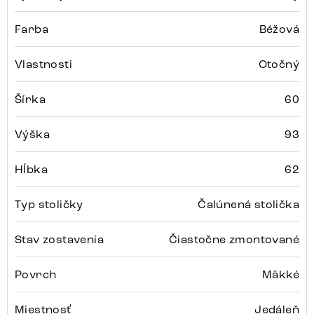
Farba
Béžová
Vlastnosti
Otočný
Šírka
60
Výška
93
Hĺbka
62
Typ stoličky
Čalúnená stolička
Stav zostavenia
Čiastočne zmontované
Povrch
Mäkké
Miestnosť
Jedáleň