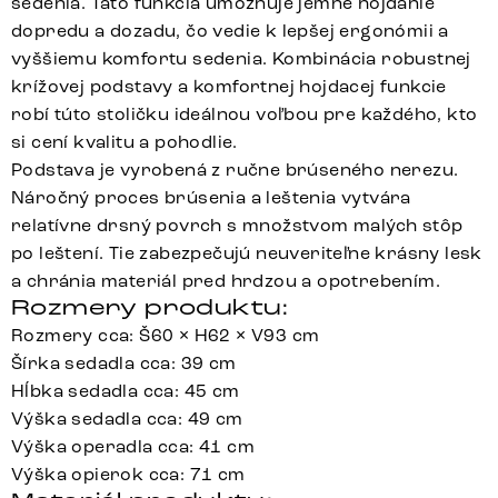
sedenia. Táto funkcia umožňuje jemné hojdanie
dopredu a dozadu, čo vedie k lepšej ergonómii a
vyššiemu komfortu sedenia. Kombinácia robustnej
krížovej podstavy a komfortnej hojdacej funkcie
robí túto stoličku ideálnou voľbou pre každého, kto
si cení kvalitu a pohodlie.
Podstava je vyrobená z ručne brúseného nerezu.
Náročný proces brúsenia a leštenia vytvára
relatívne drsný povrch s množstvom malých stôp
po leštení. Tie zabezpečujú neuveriteľne krásny lesk
a chránia materiál pred hrdzou a opotrebením.
Rozmery produktu:
Rozmery cca: Š60 × H62 × V93 cm
Šírka sedadla cca: 39 cm
Hĺbka sedadla cca: 45 cm
Výška sedadla cca: 49 cm
Výška operadla cca: 41 cm
Výška opierok cca: 71 cm