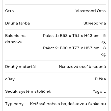
Otto
Vlastnosti Otto
Druhá farba
Strieborná
Balenie na
Paket 1: B53 x T51 x H43 cm - 5
dopravu
kg
Paket 2: B60 x T77 x H57 cm - 8
kg
Druhý materiál
Nerezová oceľ brúsená
eBay
Dĺžka
Sedák systém stoličiek
Yago L
Typ nohy
Krížová noha s hojdačkovou funkciou