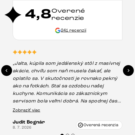
4,8
Overené
recenzie
241 recenzií
„Jalta, kúpila som jedálenský stôl z masívnej
„O
akácie, chvíľu som naň musela čakať, ale
in
oplatilo sa. V skutočnosti je rovnako pekný
st
ako na fotkách. Stal sa ozdobou našej
ús
kuchyne. Komunikácia so zákazníckym
sp
servisom bola veľmi dobrá. Na spodnej časti
Es
stola bolo malé poškodenie, pravdepodobne
Zobraziť viac
16.
vzniklo pri preprave, ale vďaka pánovi
Judit Bognár
Vincze pri riešení mojej záležitosti pristúpili
Overená recenzia
8. 7. 2026
veľmi korektne. Odporúčam produkty Delife