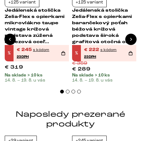
+125 variant
+125 variant
-23%
-38%
Jedálenská stolička
Jedálenská stolička
Zelia-Flex s opierkami
Zelia-Flex s opierkami
mikrovlákno taupe
barančekový poťah
vintage krížová
béžová krížová
podstava zúžená
podstava široká
nerezová oceľ
grafitová otočná o
vrecková pružina
360° hojdacia funkcia
€
245
€
222
s kódom
s kódom
%
%
vrecková pružina
23DPH
23DPH
€
359
€
319
€
289
Na sklade > 10 ks
Na sklade > 10 ks
14. 8. – 19. 8. u vás
14. 8. – 19. 8. u vás
Naposledy prezerané
produkty
+29 variant
+245 variant