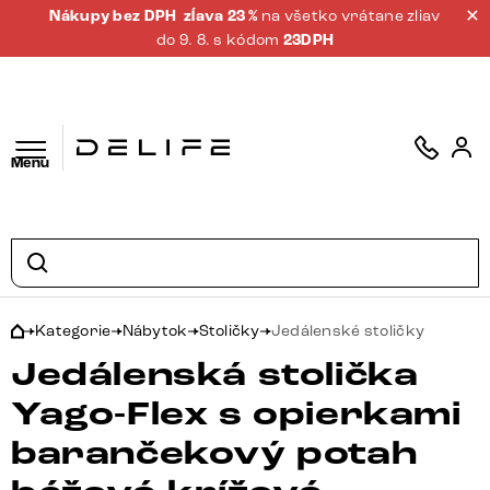
Nákupy bez DPH
zĺava 23 %
na všetko vrátane zliav
do 9. 8. s kódom
23DPH
Menu
Kategorie
Nábytok
Stoličky
Jedálenské stoličky
Jedálenská stolička
Yago-Flex s opierkami
barančekový potah