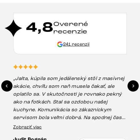
4,8
Overené
recenzie
241 recenzií
„Jalta, kúpila som jedálenský stôl z masívnej
„O
akácie, chvíľu som naň musela čakať, ale
in
oplatilo sa. V skutočnosti je rovnako pekný
st
ako na fotkách. Stal sa ozdobou našej
ús
kuchyne. Komunikácia so zákazníckym
sp
servisom bola veľmi dobrá. Na spodnej časti
Es
stola bolo malé poškodenie, pravdepodobne
Zobraziť viac
16.
vzniklo pri preprave, ale vďaka pánovi
Judit Bognár