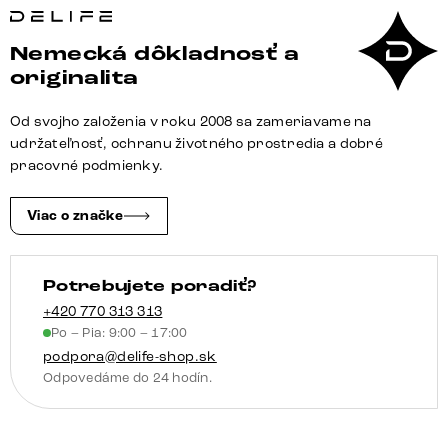
stolička
Vinka-
Nemecká dôkladnosť a
Flex
originalita
s
opierkami
Od svojho založenia v roku 2008 sa zameriavame na
texturovaná
udržateľnosť, ochranu životného prostredia a dobré
látka
pracovné podmienky.
mäkký
sivá
Viac o značke
tenká
podstava
Potrebujete poradiť?
čierna
vrecková
+420 770 313 313
Po – Pia: 9:00 – 17:00
pružina
podpora@delife-shop.sk
Odpovedáme do 24 hodín.