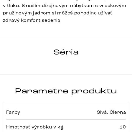
v tlaku. S naším dizajnovým nábytkom s vreckovým
pružinovým jadrom si môžeš pohodlne užívať
zdravý komfort sedenia.
Vinka-Flex
Array
Detail celej série
Séria
Parametre produktu
Farby
Sivá, Čierna
Hmotnosť výrobku v kg
10