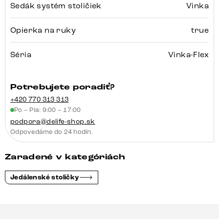
Sedák systém stoličiek
Vinka
Opierka na ruky
true
Séria
Vinka-Flex
Potrebujete poradiť?
+420 770 313 313
Po – Pia: 9:00 – 17:00
podpora@delife-shop.sk
Odpovedáme do 24 hodín.
Zaradené v kategóriách
Jedálenské stoličky