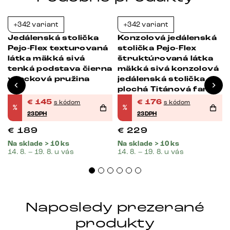
+342 variant
+342 variant
-23%
-23%
Jedálenská stolička
Konzolová jedálenská
i
Pejo-Flex texturovaná
stolička Pejo-Flex
látka mäkká sivá
štruktúrovaná látka
tenká podstava čierna
mäkká sivá konzolová
vrecková pružina
jedálenská stolička
plochá Titánová farba
vrecková pružina
€
145
€
176
s kódom
s kódom
%
%
23DPH
23DPH
€
189
€
229
Na sklade > 10 ks
Na sklade > 10 ks
14. 8. – 19. 8. u vás
14. 8. – 19. 8. u vás
Naposledy prezerané
produkty