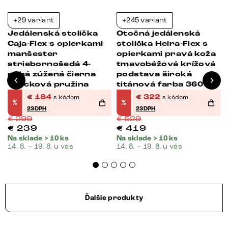
+29 variant
+245 variant
-38%
-39%
Jedálenská stolička
Otočná jedálenská
Caja-Flex s opierkami
stolička Heira-Flex s
manšester
opierkami pravá koža
striebornošedá 4-
tmavobéžová krížová
nohá zúžená čierna
podstava široká
vrecková pružina
titánová farba 360°
otočná vrecková
€
184
€
322
s kódom
s kódom
%
%
pružina
23DPH
23DPH
€
299
€
529
€
239
€
419
Na sklade > 10 ks
Na sklade > 10 ks
14. 8. – 19. 8. u vás
14. 8. – 19. 8. u vás
Ďalšie produkty