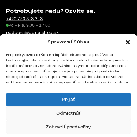
Potrebujete radu? Ozvite sa.
+420 770 313 313
Po – Pia: 9:00 – 17:00
podpora@delife-shop.sk
Odpovedáme do 24 hodín.
Spravovať Súhlas
Na poskytovanie tých najlepších skúseností používame
technológie, ako sú súbory cookie na ukladanie a/alebo prístup
Google recenzie
k informáciám o zariadení. Súhlas s týmito technológiami nám
4,8
umožní spracovávať údaje, ako je správanie pri prehliadaní
alebo jedinečné ID na tejto stránke. Nesúhlas alebo odvolanie
súhlasu môže nepriaznivo ovplyvniť určité vlastnosti a funkcie.
Prijať
Doprava
Odmietnúť
Platby
Zobraziť predvoľby