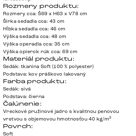
Rozmery produktu:
Rozmery cca: Š69 x H63 x V78 cm
Šírka sedadla cca: 43 cm
Hĺbka sedadla cca: 46 cm
Výška sedadla cca: 48 cm
Výška operadla cca: 35 cm
Výška opierok rúk cca: 69 cm
Materiál produktu:
Sedák: tkanina Soft (100 % polyester)
Podstava: kov práškovo lakovaný
Farba produktu:
Sedák: sivá
Podstava: čierna
Čalúnenie:
Vreckové pružinové jadro s kvalitnou penovou
3
vrstvou s objemovou hmotnosťou 40 kg/m
Povrch:
Soft