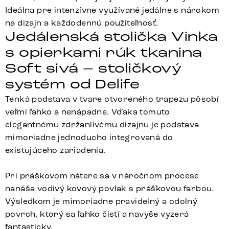
Ideálna pre intenzívne využívané jedálne s nárokom
na dizajn a každodennú použiteľnosť.
Jedálenská stolička Vinka
s opierkami rúk tkanina
Soft sivá – stoličkový
systém od Delife
Tenká podstava v tvare otvoreného trapezu pôsobí
veľmi ľahko a nenápadne. Vďaka tomuto
elegantnému zdržanlivému dizajnu je podstava
mimoriadne jednoducho integrovaná do
existujúceho zariadenia.
Pri práškovom nátere sa v náročnom procese
nanáša vodivý kovový povlak s práškovou farbou.
Výsledkom je mimoriadne pravidelný a odolný
povrch, ktorý sa ľahko čistí a navyše vyzerá
fantasticky.