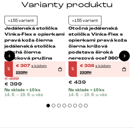
Varianty produktu
+155 variant
+155 variant
-38%
-23%
Jedálenská stolička
Otočná jedálenská
i
Vinka-Flex s opierkami
stolička Vinka-Flex s
pravá koža čierna
opierkami pravá koža
jedálenská stolička
čierna krížová
plochá čierna
podstava široká
vrecková pružina
nerezová oceľ 360°
otočná vrecková
€
307
€
338
s kódom
s kódom
%
%
pružina
23DPH
23DPH
€
499
€
439
€
399
Na sklade > 10 ks
Na sklade > 10 ks
14. 8. – 19. 8. u vás
14. 8. – 19. 8. u vás