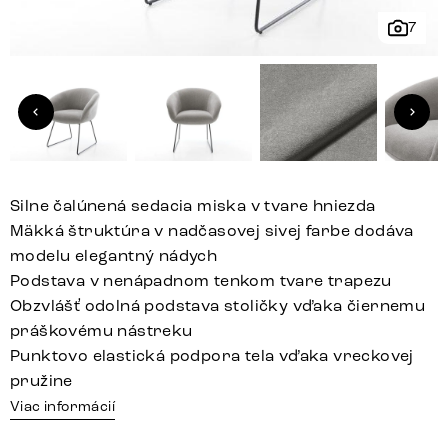
7
Silne čalúnená sedacia miska v tvare hniezda
Mäkká štruktúra v nadčasovej sivej farbe dodáva
modelu elegantný nádych
Podstava v nenápadnom tenkom tvare trapezu
Obzvlášť odolná podstava stoličky vďaka čiernemu
práškovému nástreku
Punktovo elastická podpora tela vďaka vreckovej
pružine
Viac informácií