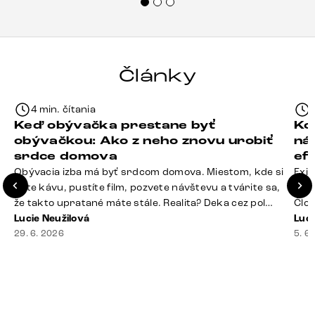
každému.“
Články
4 min. čítania
Keď obývačka prestane byť
Ko
obývačkou: Ako z neho znovu urobiť
ná
srdce domova
ef
Obývacia izba má byť srdcom domova. Miestom, kde si
Exis
dáte kávu, pustíte film, pozvete návštevu a tvárite sa,
Seda
že takto upratané máte stále. Realita? Deka cez pol
Člov
sedačky, ovládač záhadne zmizol, konferenčný stolík
Lucie Neužilová
veľm
Luci
slúži ako odkladisko všetkého od účteniek po balzam
29. 6. 2026
si n
5. 6
na pery a niekde medzi vankúšmi možno žije stará
nezi
sušienka. Dobrá správa? Aj obývačka, [&hellip;]
ste
nevy