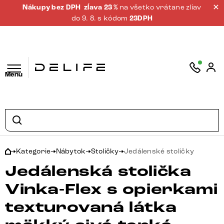
Nákupy bez DPH
zĺava 23 %
na všetko vrátane zliav
do 9. 8. s kódom
23DPH
Menu
Kategorie
Nábytok
Stoličky
Jedálenské stoličky
Jedálenská stolička
Vinka-Flex s opierkami
texturovaná látka