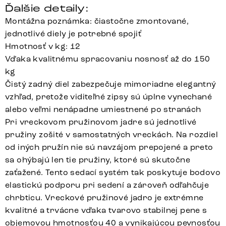
Ďalšie detaily:
Montážna poznámka: čiastočne zmontované,
jednotlivé diely je potrebné spojiť
Hmotnosť v kg: 12
Vďaka kvalitnému spracovaniu nosnosť až do 150
kg
Čistý zadný diel zabezpečuje mimoriadne elegantný
vzhľad, pretože viditeľné zipsy sú úplne vynechané
alebo veľmi nenápadne umiestnené po stranách
Pri vreckovom pružinovom jadre sú jednotlivé
pružiny zošité v samostatných vreckách. Na rozdiel
od iných pružín nie sú navzájom prepojené a preto
sa ohýbajú len tie pružiny, ktoré sú skutočne
zaťažené. Tento sedací systém tak poskytuje bodovo
elastickú podporu pri sedení a zároveň odľahčuje
chrbticu. Vreckové pružinové jadro je extrémne
kvalitné a trvácne vďaka tvarovo stabilnej pene s
objemovou hmotnosťou 40 a vynikajúcou pevnosťou