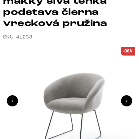
mäkký sivá tenká
podstava čierna
vrecková pružina
SKU: 41233
-38%