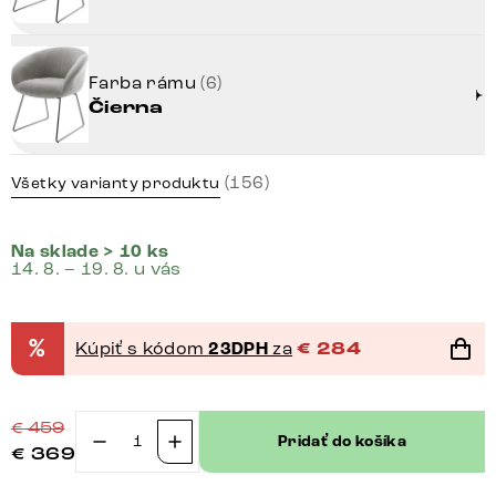
Farba rámu
(6)
Čierna
(156)
Všetky varianty produktu
Na sklade > 10 ks
14. 8. – 19. 8. u vás
%
Kúpiť s kódom
23DPH
za
€
284
€
459
Pridať do košíka
€
369
množstvo
Jedálenská