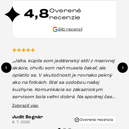
4,8
Overené
recenzie
241 recenzií
„Jalta, kúpila som jedálenský stôl z masívnej
„O
akácie, chvíľu som naň musela čakať, ale
in
oplatilo sa. V skutočnosti je rovnako pekný
st
ako na fotkách. Stal sa ozdobou našej
ús
kuchyne. Komunikácia so zákazníckym
sp
servisom bola veľmi dobrá. Na spodnej časti
Es
stola bolo malé poškodenie, pravdepodobne
Zobraziť viac
16.
vzniklo pri preprave, ale vďaka pánovi
Judit Bognár
Vincze pri riešení mojej záležitosti pristúpili
Overená recenzia
8. 7. 2026
veľmi korektne. Odporúčam produkty Delife