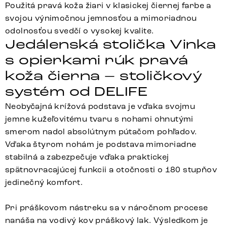
Použitá pravá koža žiari v klasickej čiernej farbe a
svojou výnimočnou jemnosťou a mimoriadnou
odolnosťou svedčí o vysokej kvalite.
Jedálenská stolička Vinka
s opierkami rúk pravá
koža čierna – stoličkový
systém od DELIFE
Neobyčajná krížová podstava je vďaka svojmu
jemne kužeľovitému tvaru s nohami ohnutými
smerom nadol absolútnym pútačom pohľadov.
Vďaka štyrom nohám je podstava mimoriadne
stabilná a zabezpečuje vďaka praktickej
spätnovracajúcej funkcii a otočnosti o 180 stupňov
jedinečný komfort.
Pri práškovom nástreku sa v náročnom procese
nanáša na vodivý kov práškový lak. Výsledkom je