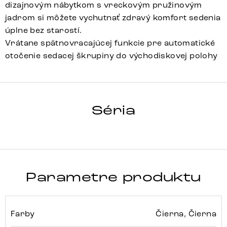
dizajnovým nábytkom s vreckovým pružinovým
jadrom si môžete vychutnať zdravý komfort sedenia
úplne bez starostí.
Vrátane spätnovracajúcej funkcie pre automatické
otočenie sedacej škrupiny do východiskovej polohy
Vinka-Flex
Array
Detail celej série
Séria
Parametre produktu
Farby
Čierna, Čierna