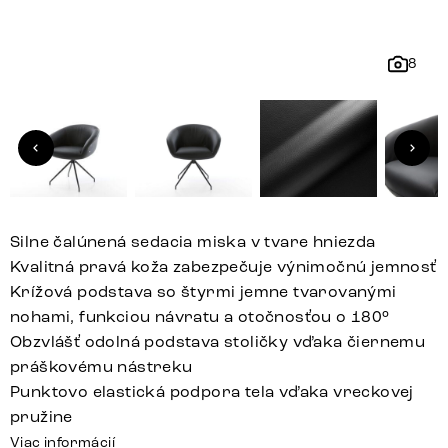
8
Silne čalúnená sedacia miska v tvare hniezda
Kvalitná pravá koža zabezpečuje výnimočnú jemnosť
Krížová podstava so štyrmi jemne tvarovanými
nohami, funkciou návratu a otočnosťou o 180°
Obzvlášť odolná podstava stoličky vďaka čiernemu
práškovému nástreku
Punktovo elastická podpora tela vďaka vreckovej
pružine
Viac informácií