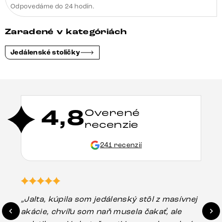
Odpovedáme do 24 hodín.
Zaradené v kategóriách
Jedálenské stoličky
4,8
Overené
recenzie
241 recenzií
„Jalta, kúpila som jedálenský stôl z masívnej
„O
akácie, chvíľu som naň musela čakať, ale
in