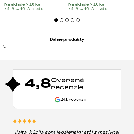
Na sklade > 10 ks
Na sklade > 10 ks
14. 8. – 19. 8. u vás
14. 8. – 19. 8. u vás
Ďalšie produkty
4,8
Overené
recenzie
241 recenzií
„Jalta, kúpila som jedálenský stôl z masívnej
„O