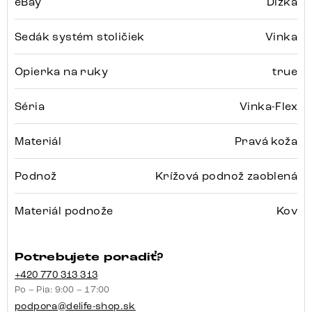
eBay
Dĺžka
Sedák systém stoličiek
Vinka
Opierka na ruky
true
Séria
Vinka-Flex
Materiál
Pravá koža
Podnož
Krížová podnož zaoblená
Materiál podnože
Kov
Potrebujete poradiť?
+420 770 313 313
Po – Pia: 9:00 – 17:00
podpora@delife-shop.sk