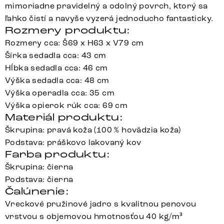
mimoriadne pravidelný a odolný povrch, ktorý sa
ľahko čistí a navyše vyzerá jednoducho fantasticky.
Rozmery produktu:
Rozmery cca: Š69 x H63 x V79 cm
Šírka sedadla cca: 43 cm
Hĺbka sedadla cca: 46 cm
Výška sedadla cca: 48 cm
Výška operadla cca: 35 cm
Výška opierok rúk cca: 69 cm
Materiál produktu:
Škrupina: pravá koža (100 % hovädzia koža)
Podstava: práškovo lakovaný kov
Farba produktu:
Škrupina: čierna
Podstava: čierna
Čalúnenie:
Vreckové pružinové jadro s kvalitnou penovou
vrstvou s objemovou hmotnosťou 40 kg/m³