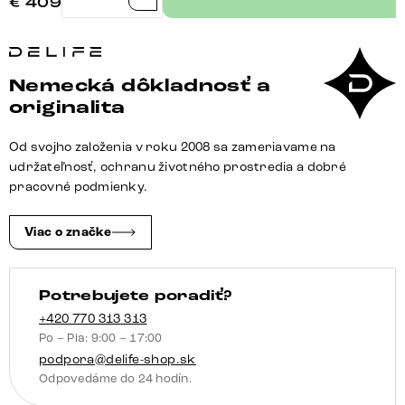
€
409
množstvo
Jedálenská
stolička
Vinka-
Nemecká dôkladnosť a
Flex
originalita
s
opierkami
Od svojho založenia v roku 2008 sa zameriavame na
pravá
udržateľnosť, ochranu životného prostredia a dobré
koža
pracovné podmienky.
čierna
krížová
Viac o značke
podstava
zúžená
Potrebujete poradiť?
čierna
otočný
+420 770 313 313
Po – Pia: 9:00 – 17:00
o
podpora@delife-shop.sk
180°
Odpovedáme do 24 hodín.
vrecková