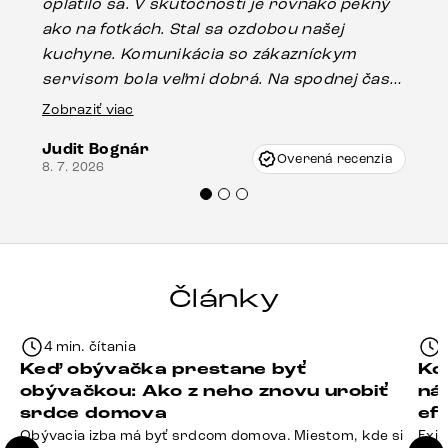
oplatilo sa. V skutočnosti je rovnako pekný
st
ako na fotkách. Stal sa ozdobou našej
ús
kuchyne. Komunikácia so zákazníckym
sp
servisom bola veľmi dobrá. Na spodnej časti
Es
stola bolo malé poškodenie, pravdepodobne
Zobraziť viac
16.
vzniklo pri preprave, ale vďaka pánovi
Judit Bognár
Vincze pri riešení mojej záležitosti pristúpili
Overená recenzia
8. 7. 2026
veľmi korektne. Odporúčam produkty Delife
každému.“
Články
4 min. čítania
Keď obývačka prestane byť
Ko
obývačkou: Ako z neho znovu urobiť
ná
srdce domova
ef
Obývacia izba má byť srdcom domova. Miestom, kde si
Exis