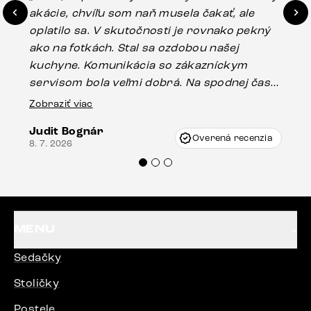
akácie, chvíľu som naň musela čakať, ale
in
oplatilo sa. V skutočnosti je rovnako pekný
st
ako na fotkách. Stal sa ozdobou našej
ús
kuchyne. Komunikácia so zákazníckym
sp
servisom bola veľmi dobrá. Na spodnej časti
Es
stola bolo malé poškodenie, pravdepodobne
Zobraziť viac
16.
vzniklo pri preprave, ale vďaka pánovi
Judit Bognár
Vincze pri riešení mojej záležitosti pristúpili
Overená recenzia
8. 7. 2026
veľmi korektne. Odporúčam produkty Delife
každému.“
MENU
Sedačky
Stoličky
Postele