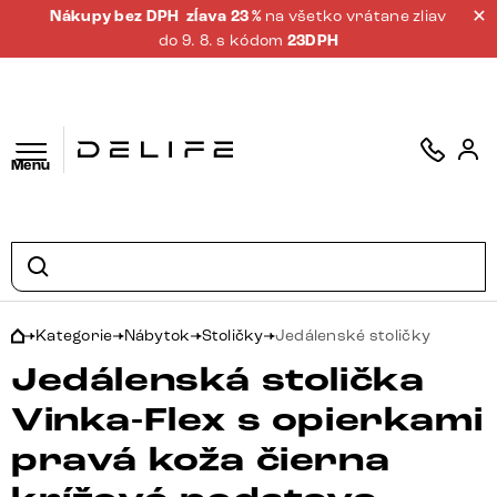
Nákupy bez DPH
zĺava 23 %
na všetko vrátane zliav
do 9. 8. s kódom
23DPH
Menu
Kategorie
Nábytok
Stoličky
Jedálenské stoličky
Jedálenská stolička
Vinka-Flex s opierkami
pravá koža čierna