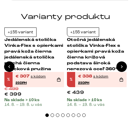
pružina
Varianty produktu
+155 variant
+155 variant
-38%
-23%
Jedálenská stolička
Otočná jedálenská
i
Vinka-Flex s opierkami
stolička Vinka-Flex s
pravá koža čierna
opierkami pravá koža
jedálenská stolička
čierna krížová
plochá čierna
podstava široká
vrecková pružina
nerezová oceľ 360°
otočná vrecková
€
307
€
338
s kódom
s kódom
%
%
pružina
23DPH
23DPH
€
499
€
439
€
399
Na sklade > 10 ks
Na sklade > 10 ks
14. 8. – 19. 8. u vás
14. 8. – 19. 8. u vás