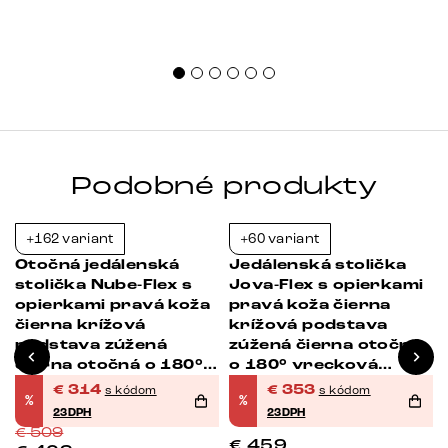
Podobné produkty
+162 variant
+60 variant
-38%
-23%
Otočná jedálenská
Jedálenská stolička
stolička Nube-Flex s
Jova-Flex s opierkami
opierkami pravá koža
pravá koža čierna
čierna krížová
krížová podstava
podstava zúžená
zúžená čierna otočný
čierna otočná o 180°
o 180° vrecková
vrecková pružina
pružina
€
314
€
353
s kódom
s kódom
%
%
23DPH
23DPH
€
509
€
459