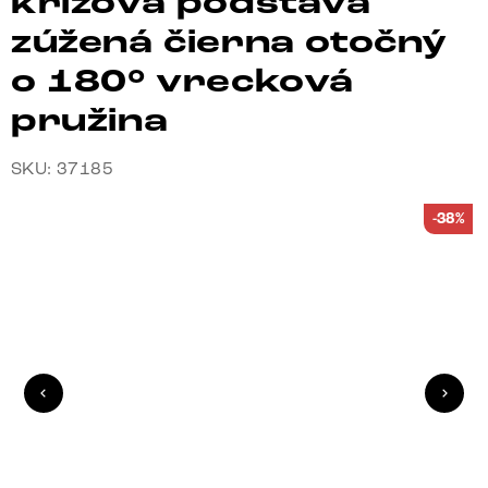
krížová podstava
zúžená čierna otočný
o 180° vrecková
pružina
SKU: 37185
-38%