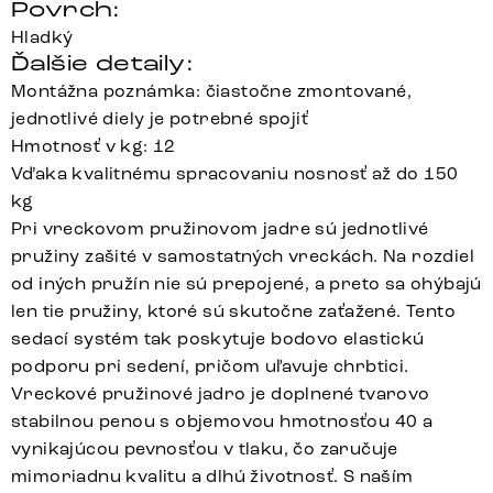
Povrch:
Hladký
Ďalšie detaily:
Montážna poznámka: čiastočne zmontované,
jednotlivé diely je potrebné spojiť
Hmotnosť v kg: 12
Vďaka kvalitnému spracovaniu nosnosť až do 150
kg
Pri vreckovom pružinovom jadre sú jednotlivé
pružiny zašité v samostatných vreckách. Na rozdiel
od iných pružín nie sú prepojené, a preto sa ohýbajú
len tie pružiny, ktoré sú skutočne zaťažené. Tento
sedací systém tak poskytuje bodovo elastickú
podporu pri sedení, pričom uľavuje chrbtici.
Vreckové pružinové jadro je doplnené tvarovo
stabilnou penou s objemovou hmotnosťou 40 a
vynikajúcou pevnosťou v tlaku, čo zaručuje
mimoriadnu kvalitu a dlhú životnosť. S naším