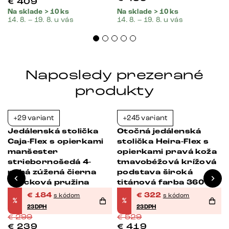
€
409
Na sklade > 10 ks
Na sklade > 10 ks
14. 8. – 19. 8. u vás
14. 8. – 19. 8. u vás
Naposledy prezerané
produkty
+29 variant
+245 variant
-38%
-39%
Jedálenská stolička
Otočná jedálenská
Caja-Flex s opierkami
stolička Heira-Flex s
manšester
opierkami pravá koža
striebornošedá 4-
tmavobéžová krížová
nohá zúžená čierna
podstava široká
vrecková pružina
titánová farba 360°
otočná vrecková
€
184
€
322
s kódom
s kódom
%
%
pružina
23DPH
23DPH
€
299
€
529
€
239
€
419