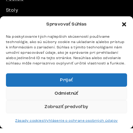
Stoly
Spravovať Súhlas
DÔLEŽITÉ ODKAZY
Na poskytovanie tých najlepších skúseností používame
technológie, ako sú súbory cookie na ukladanie a/alebo prístup
SLEDUJTE NÁS
k informáciám o zariadení. Súhlas s týmito technológiami nám
umožní spracovávať údaje, ako je správanie pri prehliadaní
alebo jedinečné ID na tejto stránke. Nesúhlas alebo odvolanie
súhlasu môže nepriaznivo ovplyvniť určité vlastnosti a funkcie.
Potrebujete radu? Ozvite sa.
+420 770 313 313
Prijať
Po – Pia: 9:00 – 17:00
podpora@delife-shop.sk
Odmietnúť
Odpovedáme do 24 hodín.
Zobraziť predvoľby
Google recenzie
Zásady cookies
Vyhlásenie o ochrane osobných údajov
4,8