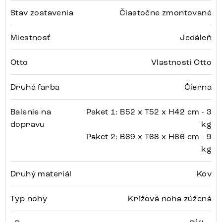
Stav zostavenia
Čiastočne zmontované
Miestnosť
Jedáleň
Otto
Vlastnosti Otto
Druhá farba
Čierna
Balenie na
Paket 1: B52 x T52 x H42 cm - 3
dopravu
kg
Paket 2: B69 x T68 x H66 cm - 9
kg
Druhý materiál
Kov
Typ nohy
Krížová noha zúžená