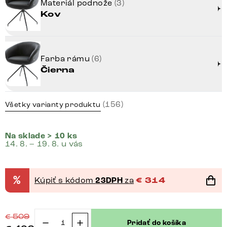
Materiál podnože
(3)
Kov
Farba rámu
(6)
Čierna
(156)
Všetky varianty produktu
Na sklade > 10 ks
14. 8. – 19. 8. u vás
%
Kúpiť s kódom
23DPH
za
€
314
€
509
Pridať do košíka