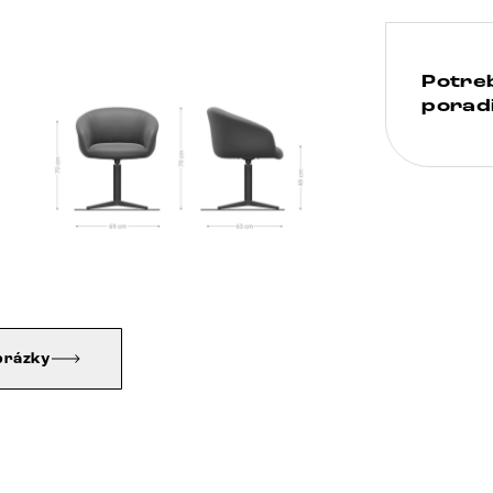
Potre
poradi
brázky