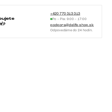
+420 770 313 313
bujete
Po – Pia: 9:00 – 17:00
ť?
podpora@delife-shop.sk
Odpovedáme do 24 hodín.