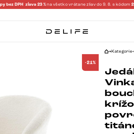
py bez DPH
zĺava 23 %
na všetko vrátane zliav do 9. 8. s kódom
Kategorie
-21%
Jedá
Vink
bouc
kríž
povr
titá