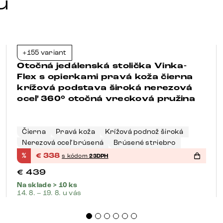
u
+155 variant
-23%
Otočná jedálenská stolička Vinka-
Flex s opierkami pravá koža čierna
krížová podstava široká nerezová
oceľ 360° otočná vrecková pružina
Čierna
Pravá koža
Krížová podnož široká
Nerezová oceľ brúsená
Brúsené striebro
%
€
338
s kódom
23DPH
€
439
Na sklade > 10 ks
14. 8. – 19. 8. u vás