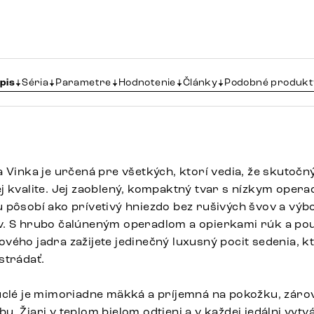
pis
Séria
Parametre
Hodnotenie
Články
Podobné produkt
a Vinka je určená pre všetkých, ktorí vedia, že skutoč
j kvalite. Jej zaoblený, kompaktný tvar s nízkym opera
 pôsobí ako prívetivý hniezdo bez rušivých švov a výb
. S hrubo čalúneným operadlom a opierkami rúk a pou
vého jadra zažijete jedinečný luxusný pocit sedenia, k
strádať.
uclé je mimoriadne mäkká a príjemná na pokožku, záro
. Žiari v teplom bielom odtieni a v každej jedálni vyt