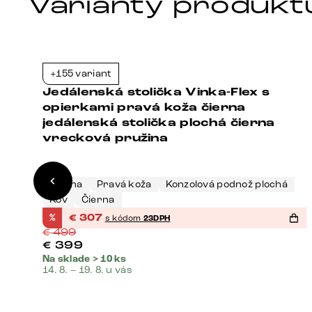
Varianty produkt
+155 variant
3%
-38%
Jedálenská stolička Vinka-Flex s
opierkami pravá koža čierna
jedálenská stolička plochá čierna
vrecková pružina
Čierna
Pravá koža
Konzolová podnož plochá
Kov
Čierna
%
€
307
s kódom
23DPH
€
499
€
399
Na sklade > 10 ks
14. 8. – 19. 8. u vás