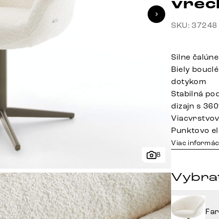
vrec
SKU: 37248
Silne čalún
Biely boucl
dotykom
Stabilná po
dizajn s 36
Viacvrstvov
Punktovo el
Viac informác
8
Vybrať
Fa