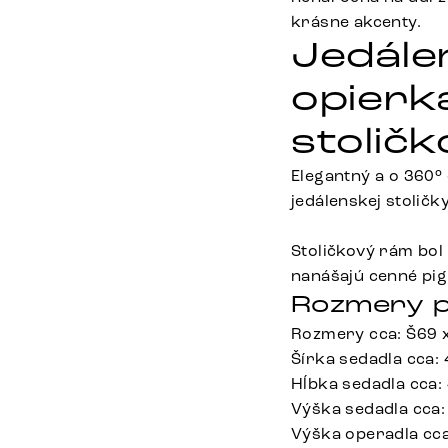
krásne akcenty.
Jedále
opierk
stolič
Elegantný a o 360°
jedálenskej stoličk
Stoličkový rám bo
nanášajú cenné pig
Rozmery p
Rozmery cca: Š69 
Šírka sedadla cca:
Hĺbka sedadla cca:
Výška sedadla cca:
Výška operadla cc