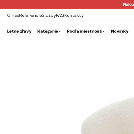
Náku
O nás
Referencie
Služby
FAQ
Kontakty
Letné zľavy
Kategórie
Podľa miestností
Novinky