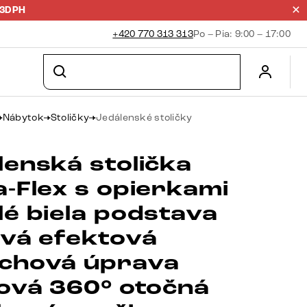
23DPH
+420 770 313 313
Po – Pia: 9:00 – 17:00
Nábytok
Stoličky
Jedálenské stoličky
lenská stolička
a-Flex s opierkami
lé biela podstava
ová efektová
chová úprava
nová 360° otočná