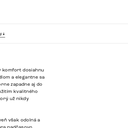
y
ný komfort dosiahnu
dlom a elegantne sa
orne zapadne aj do
žitím kvalitného
torý už nikdy
veň však odolná a
vára nadčasovo