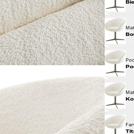
Bi
Mat
Bo
Po
Po
Mat
Ko
Fa
Ti