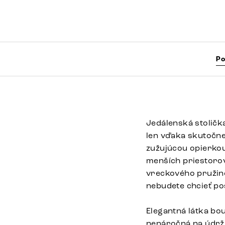
Po
Jedálenská stoličk
len vďaka skutočne
zužujúcou opierkou
menších priestorov
vreckového pružino
nebudete chcieť po
Elegantná látka bo
nenáročná na údržbu