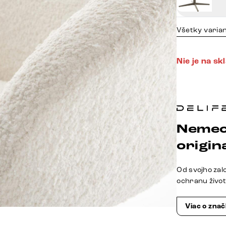
Všetky varia
Nie je na sk
Nemec
origina
Od svojho zal
ochranu živo
Viac o zna