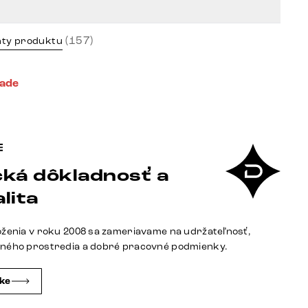
(157)
nty produktu
lade
ká dôkladnosť a
lita
oženia v roku 2008 sa zameriavame na udržateľnosť,
tného prostredia a dobré pracovné podmienky.
čke