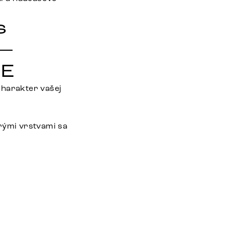
s
 –
FE
charakter vašej
rými vrstvami sa