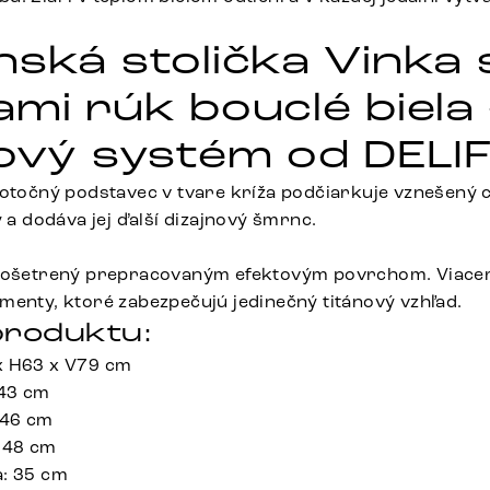
nská stolička Vinka 
ami rúk bouclé biela
kový systém od DELI
 otočný podstavec v tvare kríža podčiarkuje vznešený 
y a dodáva jej ďalší dizajnový šmrnc.
l ošetrený prepracovaným efektovým povrchom. Viace
menty, ktoré zabezpečujú jedinečný titánový vzhľad.
roduktu:
x H63 x V79 cm
 43 cm
 46 cm
 48 cm
a: 35 cm