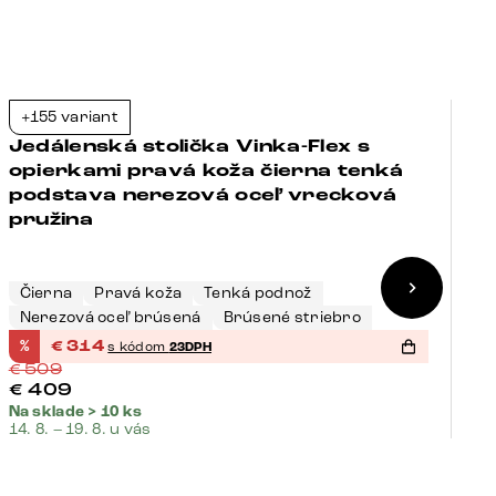
+155 variant
+
-38%
Jedálenská stolička Vinka-Flex s
J
opierkami pravá koža čierna tenká
o
podstava nerezová oceľ vrecková
j
pružina
o
Čierna
Pravá koža
Tenká podnož
Č
Nerezová oceľ brúsená
Brúsené striebro
N
%
€
314
%
s kódom
23DPH
€
509
€
€
409
€
Na sklade > 10 ks
Na
14. 8. – 19. 8. u vás
14.