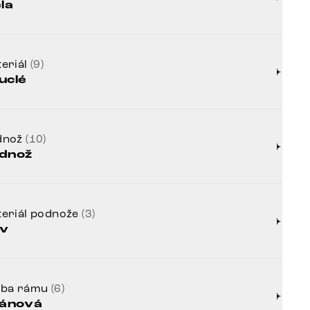
ela
eriál
(9)
uclé
dnož
(10)
dnož
eriál podnože
(3)
v
rba rámu
(6)
tánová