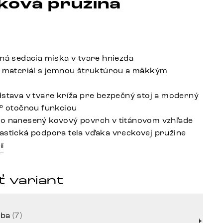
ková pružina
ená sedacia miska v tvare hniezda
é materiál s jemnou štruktúrou a mäkkým
dstava v tvare kríža pre bezpečný stoj a moderný
0° otočnou funkciou
o nanesený kovový povrch v titánovom vzhľade
astická podpora tela vďaka vreckovej pružine
ií
 variant
rba
(7)