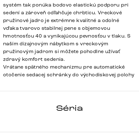
systém tak ponúka bodovo elastickú podporu pri
sedení a zároveň odľahčuje chrbticu. Vreckové
pružinové jadro je extrémne kvalitné a odolné
vďaka tvarovo stabilnej pene s objemovou
hmotnosťou 40 a vynikajúcou pevnosťou v tlaku. S
naším dizajnovým nábytkom s vreckovým
pružinovým jadrom si môžete pohodlne užívať
zdravý komfort sedenia.
Vrátane spätného mechanizmu pre automatické
otočenie sedacej schránky do východiskovej polohy
Vinka-Flex
Array
Detail celej série
Séria