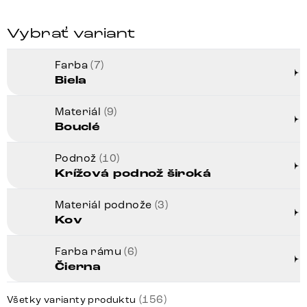
Vybrať variant
Farba
(7)
Biela
Materiál
(9)
Bouclé
Podnož
(10)
Krížová podnož široká
Materiál podnože
(3)
Kov
Farba rámu
(6)
Čierna
(156)
Všetky varianty produktu