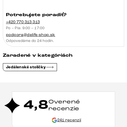
Potrebujete poradiť?
+420 770 313 313
Po – Pia: 9:00 – 17:00
podpora@delife-shop.sk
Odpovedáme do 24 hodín.
Zaradené v kategóriách
Jedálenské stoličky
4,8
Overené
recenzie
241 recenzií