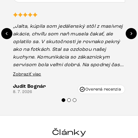
„Jalta, kúpila som jedálenský stôl z masívnej
„O
akácie, chvíľu som naň musela čakať, ale
in
oplatilo sa. V skutočnosti je rovnako pekný
st
ako na fotkách. Stal sa ozdobou našej
ús
kuchyne. Komunikácia so zákazníckym
sp
servisom bola veľmi dobrá. Na spodnej časti
Es
stola bolo malé poškodenie, pravdepodobne
Zobraziť viac
16.
vzniklo pri preprave, ale vďaka pánovi
Judit Bognár
Vincze pri riešení mojej záležitosti pristúpili
Overená recenzia
8. 7. 2026
veľmi korektne. Odporúčam produkty Delife
každému.“
Články