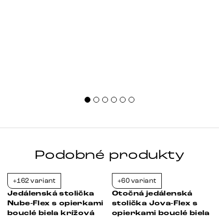
Podobné produkty
+162 variant
+60 variant
-39%
-39%
Jedálenská stolička
Otočná jedálenská
Nube-Flex s opierkami
stolička Jova-Flex s
bouclé biela krížová
opierkami bouclé biela