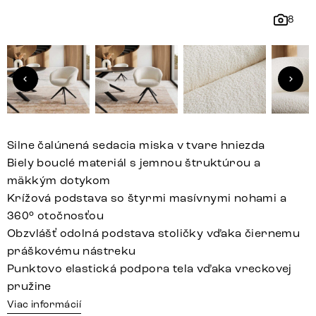
8
Silne čalúnená sedacia miska v tvare hniezda
Biely bouclé materiál s jemnou štruktúrou a
mäkkým dotykom
Krížová podstava so štyrmi masívnymi nohami a
360° otočnosťou
Obzvlášť odolná podstava stoličky vďaka čiernemu
práškovému nástreku
Punktovo elastická podpora tela vďaka vreckovej
pružine
Viac informácií