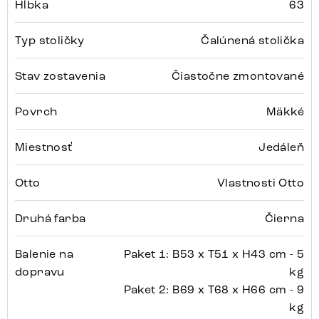
Hĺbka
63
Typ stoličky
Čalúnená stolička
Stav zostavenia
Čiastočne zmontované
Povrch
Mäkké
Miestnosť
Jedáleň
Otto
Vlastnosti Otto
Druhá farba
Čierna
Balenie na
Paket 1: B53 x T51 x H43 cm - 5
dopravu
kg
Paket 2: B69 x T68 x H66 cm - 9
kg