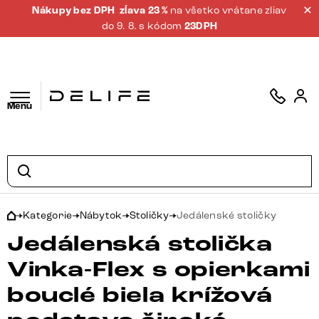
Nákupy bez DPH
zĺava 23 %
na všetko vrátane zliav
do 9. 8. s kódom
23DPH
Menu
Kategorie
Nábytok
Stoličky
Jedálenské stoličky
Jedálenská stolička
Vinka-Flex s opierkami
bouclé biela krížová