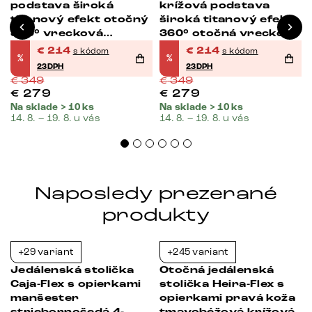
podstava široká
krížová podstava
titanový efekt otočný
široká titanový efekt
360° vrecková
360° otočná vrecková
pružina
pružina
€
214
€
214
s kódom
s kódom
%
%
23DPH
23DPH
€
349
€
349
€
279
€
279
Na sklade > 10 ks
Na sklade > 10 ks
14. 8. – 19. 8. u vás
14. 8. – 19. 8. u vás
Naposledy prezerané
produkty
+29 variant
+245 variant
-38%
-39%
Jedálenská stolička
Otočná jedálenská
Caja-Flex s opierkami
stolička Heira-Flex s
manšester
opierkami pravá koža
striebornošedá 4-
tmavobéžová krížová