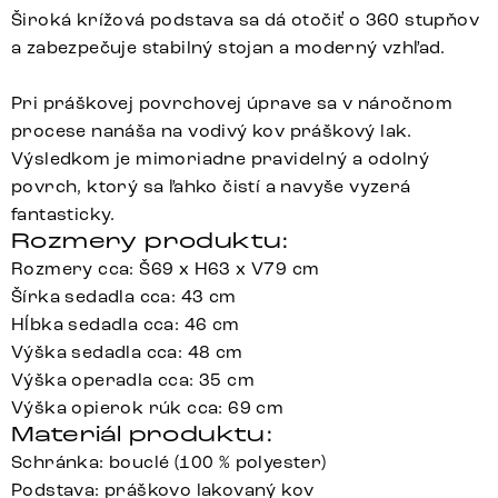
Široká krížová podstava sa dá otočiť o 360 stupňov
a zabezpečuje stabilný stojan a moderný vzhľad.
Pri práškovej povrchovej úprave sa v náročnom
procese nanáša na vodivý kov práškový lak.
Výsledkom je mimoriadne pravidelný a odolný
povrch, ktorý sa ľahko čistí a navyše vyzerá
fantasticky.
Rozmery produktu:
Rozmery cca: Š69 x H63 x V79 cm
Šírka sedadla cca: 43 cm
Hĺbka sedadla cca: 46 cm
Výška sedadla cca: 48 cm
Výška operadla cca: 35 cm
Výška opierok rúk cca: 69 cm
Materiál produktu:
Schránka: bouclé (100 % polyester)
Podstava: práškovo lakovaný kov