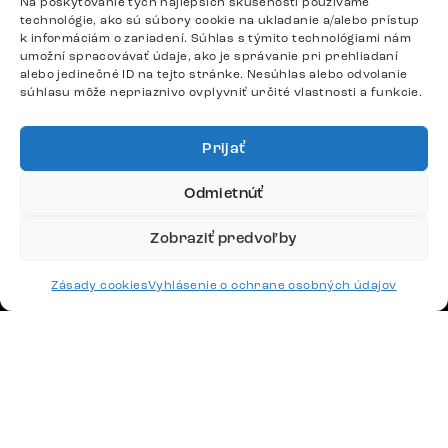
Odpovedáme do 24 hodín.
Na poskytovanie tých najlepších skúseností používame
technológie, ako sú súbory cookie na ukladanie a/alebo prístup
k informáciám o zariadení. Súhlas s týmito technológiami nám
umožní spracovávať údaje, ako je správanie pri prehliadaní
alebo jedinečné ID na tejto stránke. Nesúhlas alebo odvolanie
Google recenzie
súhlasu môže nepriaznivo ovplyvniť určité vlastnosti a funkcie.
4,8
Prijať
Odmietnúť
Doprava
Zobraziť predvoľby
Platby
Zásady cookies
Vyhlásenie o ochrane osobných údajov
Česko
Maďarsko
Nemecko
Švajčiarsko
Francúzsko
Poľsko
Holandsko