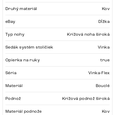
Druhý materiál
Kov
eBay
Dĺžka
Typ nohy
Krížová noha široká
Sedák systém stoličiek
Vinka
Opierka na ruky
true
Séria
Vinka-Flex
Materiál
Bouclé
Podnož
Krížová podnož široká
Materiál podnože
Kov