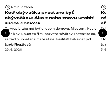
4 min. čítania
Keď obývačka prestane byť
Ko
obývačkou: Ako z neho znovu urobiť
ná
srdce domova
ef
Obývacia izba má byť srdcom domova. Miestom, kde si
Exis
dáte kávu, pustíte film, pozvete návštevu a tvárite sa,
Seda
že takto upratané máte stále. Realita? Deka cez pol
Člov
sedačky, ovládač záhadne zmizol, konferenčný stolík
Lucie Neužilová
veľm
Luci
slúži ako odkladisko všetkého od účteniek po balzam
29. 6. 2026
si n
5. 6
na pery a niekde medzi vankúšmi možno žije stará
nezi
sušienka. Dobrá správa? Aj obývačka, [&hellip;]
ste
nevy