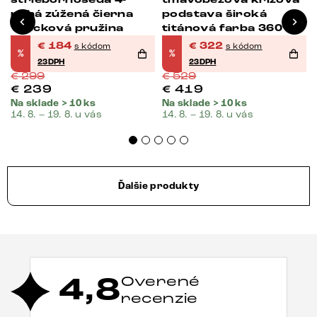
nohá zúžená čierna
podstava široká
vrecková pružina
titánová farba 360°
otočná vrecková
€
184
€
322
s kódom
s kódom
%
%
pružina
23DPH
23DPH
€
299
€
529
€
239
€
419
Na sklade > 10 ks
Na sklade > 10 ks
14. 8. – 19. 8. u vás
14. 8. – 19. 8. u vás
Ďalšie produkty
4,8
Overené
recenzie