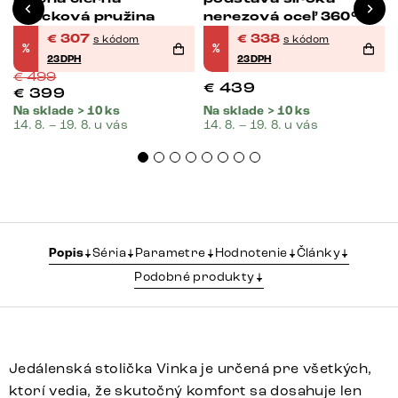
vrecková pružina
nerezová oceľ 360°
otočná vrecková
€
307
€
338
s kódom
s kódom
%
%
pružina
23DPH
23DPH
€
499
€
439
€
399
Na sklade > 10 ks
Na sklade > 10 ks
14. 8. – 19. 8. u vás
14. 8. – 19. 8. u vás
Popis
Séria
Parametre
Hodnotenie
Články
Podobné produkty
Jedálenská stolička Vinka je určená pre všetkých,
ktorí vedia, že skutočný komfort sa dosahuje len