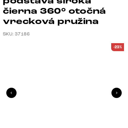
podstava široká
čierna 360° otočná
vrecková pružina
SKU: 37186
-23%