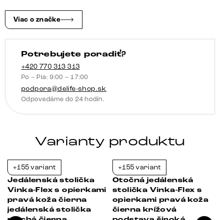
krížová
podstava
Viac o značke
široká
čierna
Potrebujete poradiť?
360°
otočná
+420 770 313 313
Po – Pia: 9:00 – 17:00
vrecková
podpora@delife-shop.sk
pružina
Odpovedáme do 24 hodín.
Varianty produktu
+155 variant
+155 variant
-38%
-23%
Jedálenská stolička
Otočná jedálenská
i
Vinka-Flex s opierkami
stolička Vinka-Flex s
pravá koža čierna
opierkami pravá koža
jedálenská stolička
čierna krížová
plochá čierna
podstava široká