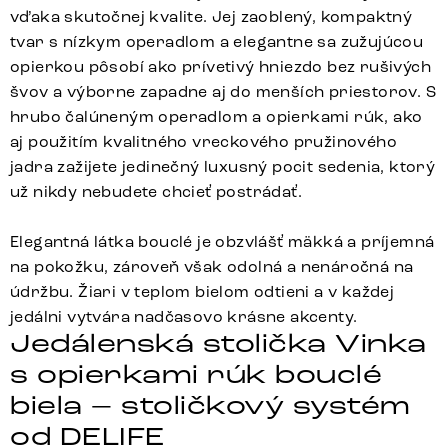
vďaka skutočnej kvalite. Jej zaoblený, kompaktný
tvar s nízkym operadlom a elegantne sa zužujúcou
opierkou pôsobí ako prívetivý hniezdo bez rušivých
švov a výborne zapadne aj do menších priestorov. S
hrubo čalúneným operadlom a opierkami rúk, ako
aj použitím kvalitného vreckového pružinového
jadra zažijete jedinečný luxusný pocit sedenia, ktorý
už nikdy nebudete chcieť postrádať.
Elegantná látka bouclé je obzvlášť mäkká a príjemná
na pokožku, zároveň však odolná a nenáročná na
údržbu. Žiari v teplom bielom odtieni a v každej
jedálni vytvára nadčasovo krásne akcenty.
Jedálenská stolička Vinka
s opierkami rúk bouclé
biela – stoličkový systém
od DELIFE