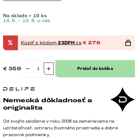
Na sklade > 10 ks
14. 8. – 19. 8. u vás
%
Kúpiť s kódom
23DPH
za
€
276
€
359
Pridať do košíka
množstvo
Jedálenská
stolička
Vinka-
Nemecká dôkladnosť a
Flex
originalita
s
opierkami
Od svojho založenia v roku 2008 sa zameriavame na
bouclé
udržateľnosť, ochranu životného prostredia a dobré
biela
pracovné podmienky.