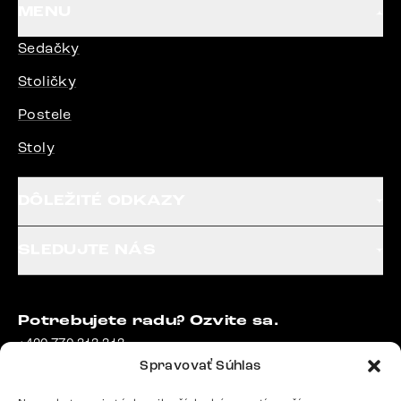
MENU
Sedačky
Stoličky
Postele
Stoly
DÔLEŽITÉ ODKAZY
SLEDUJTE NÁS
Potrebujete radu? Ozvite sa.
+420 770 313 313
Po – Pia: 9:00 – 17:00
Spravovať Súhlas
podpora@delife-shop.sk