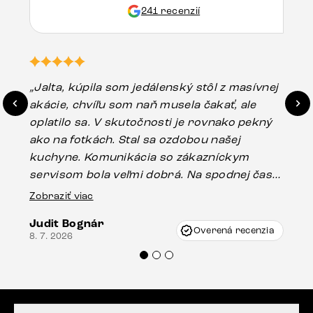
241 recenzií
„Jalta, kúpila som jedálenský stôl z masívnej
„O
akácie, chvíľu som naň musela čakať, ale
in
oplatilo sa. V skutočnosti je rovnako pekný
st
ako na fotkách. Stal sa ozdobou našej
ús
kuchyne. Komunikácia so zákazníckym
sp
servisom bola veľmi dobrá. Na spodnej časti
Es
stola bolo malé poškodenie, pravdepodobne
Zobraziť viac
16.
vzniklo pri preprave, ale vďaka pánovi
Judit Bognár
Vincze pri riešení mojej záležitosti pristúpili
Overená recenzia
8. 7. 2026
veľmi korektne. Odporúčam produkty Delife
každému.“