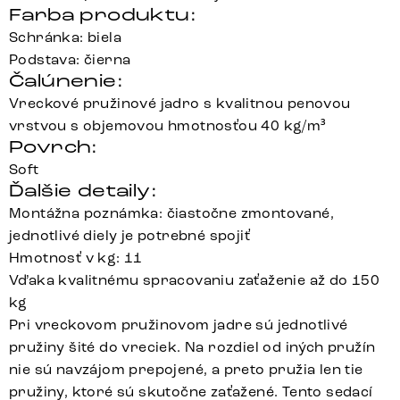
Farba produktu:
Schránka: biela
Podstava: čierna
Čalúnenie:
Vreckové pružinové jadro s kvalitnou penovou
vrstvou s objemovou hmotnosťou 40 kg/m³
Povrch:
Soft
Ďalšie detaily:
Montážna poznámka: čiastočne zmontované,
jednotlivé diely je potrebné spojiť
Hmotnosť v kg: 11
Vďaka kvalitnému spracovaniu zaťaženie až do 150
kg
Pri vreckovom pružinovom jadre sú jednotlivé
pružiny šité do vreciek. Na rozdiel od iných pružín
nie sú navzájom prepojené, a preto pružia len tie
pružiny, ktoré sú skutočne zaťažené. Tento sedací