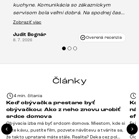
kuchyne. Komunikácia so zákazníckym
sp
servisom bola veľmi dobrá. Na spodnej časti
Es
stola bolo malé poškodenie, pravdepodobne
Zobraziť viac
16.
vzniklo pri preprave, ale vďaka pánovi
Judit Bognár
Vincze pri riešení mojej záležitosti pristúpili
Overená recenzia
8. 7. 2026
veľmi korektne. Odporúčam produkty Delife
každému.“
Články
4 min. čítania
Keď obývačka prestane byť
Ko
obývačkou: Ako z neho znovu urobiť
ná
srdce domova
ef
Obývacia izba má byť srdcom domova. Miestom, kde si
Exis
dáte kávu, pustíte film, pozvete návštevu a tvárite sa,
Seda
že takto upratané máte stále. Realita? Deka cez pol
Člov