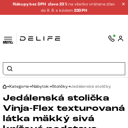
Nákupy bez DPH
zĺava 23 %
na všetko vrátane zliav
do 9. 8. s kódom
23DPH
Menu
Kategorie
Nábytok
Stoličky
Jedálenské stoličky
Jedálenská stolička
Vinja-Flex texturovaná
látka mäkký sivá