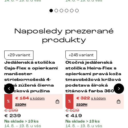
14. 8. – 19. 8. u vás
14. 8. – 19. 8. u vás
Naposledy prezerané
produkty
+29 variant
+245 variant
-38%
-39%
Jedálenská stolička
Otočná jedálenská
Caja-Flex s opierkami
stolička Heira-Flex s
manšester
opierkami pravá koža
striebornošedá 4-
tmavobéžová krížová
nohá zúžená čierna
podstava široká
vrecková pružina
titánová farba 360°
otočná vrecková
€
184
€
322
s kódom
s kódom
%
%
pružina
23DPH
23DPH
€
299
€
529
€
239
€
419
Na sklade > 10 ks
Na sklade > 10 ks
14. 8. – 19. 8. u vás
14. 8. – 19. 8. u vás