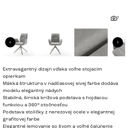
7
Extravagantný dizajn vďaka voľne stojacim
opierkam
Mäkká štruktúra v nadčasovej sivej farbe dodáva
modelu elegantný nádych
Stabilná, široká krížová podstava s hojdacou
funkciou a 360° otočnosťou
Podstava stoličky z nerezovej ocele v elegantnej
grafitovej farbe
Elegantné lemovanie so švom a voľné čalúnenie