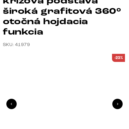
krížová podstava
široká grafitová 360°
otočná hojdacia
funkcia
SKU: 41979
-23%