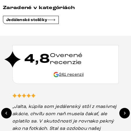
Zaradené v kategóriách
Jedálenské stoličky
4,8
Overené
recenzie
241 recenzií
„Jalta, kúpila som jedálenský stôl z masívnej
„O
akácie, chvíľu som naň musela čakať, ale
in
oplatilo sa. V skutočnosti je rovnako pekný
st
ako na fotkách. Stal sa ozdobou našej
ús