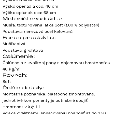
Výška operadla cca: 46 cm
Výška opierok cca: 68 cm
Materiál produktu:
Mušľa: texturovaná látka Soft (100 % polyester)
Podstava: nerezová oceľ kefovaná
Farba produktu:
Mušľa: sivá
Podstava: grafitová
Čalúnenie:
Čalúnenie z kvalitnej peny s objemovou hmotnosťou
3
40 kg/m
Povrch:
Soft
Ďalšie detaily:
Montážna poznámka: čiastočne zmontované,
jednotlivé komponenty je potrebné spojiť
Hmotnosť v kg: 11
Vďaka kvalitnému spracovaniu nosnosť až do 150