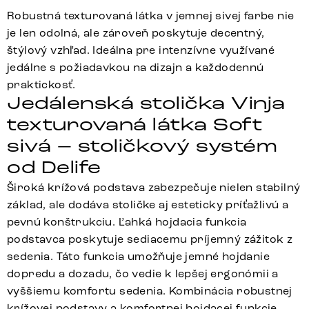
Robustná texturovaná látka v jemnej sivej farbe nie
je len odolná, ale zároveň poskytuje decentný,
štýlový vzhľad. Ideálna pre intenzívne využívané
jedálne s požiadavkou na dizajn a každodennú
praktickosť.
Jedálenská stolička Vinja
texturovaná látka Soft
sivá – stoličkový systém
od Delife
Široká krížová podstava zabezpečuje nielen stabilný
základ, ale dodáva stoličke aj esteticky príťažlivú a
pevnú konštrukciu. Ľahká hojdacia funkcia
podstavca poskytuje sediacemu príjemný zážitok z
sedenia. Táto funkcia umožňuje jemné hojdanie
dopredu a dozadu, čo vedie k lepšej ergonómii a
vyššiemu komfortu sedenia. Kombinácia robustnej
krížovej podstavy a komfortnej hojdacej funkcie