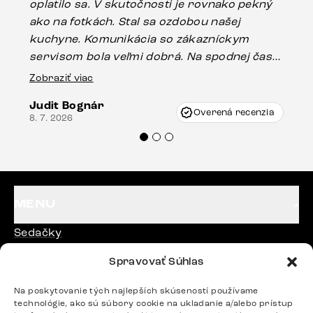
oplatilo sa. V skutočnosti je rovnako pekný
st
ako na fotkách. Stal sa ozdobou našej
ús
kuchyne. Komunikácia so zákazníckym
sp
servisom bola veľmi dobrá. Na spodnej časti
Es
stola bolo malé poškodenie, pravdepodobne
Zobraziť viac
16.
vzniklo pri preprave, ale vďaka pánovi
Judit Bognár
Vincze pri riešení mojej záležitosti pristúpili
Overená recenzia
8. 7. 2026
veľmi korektne. Odporúčam produkty Delife
každému.“
MENU
Sedačky
Stoličky
Spravovať Súhlas
Postele
Na poskytovanie tých najlepších skúseností používame
technológie, ako sú súbory cookie na ukladanie a/alebo prístup
Stoly