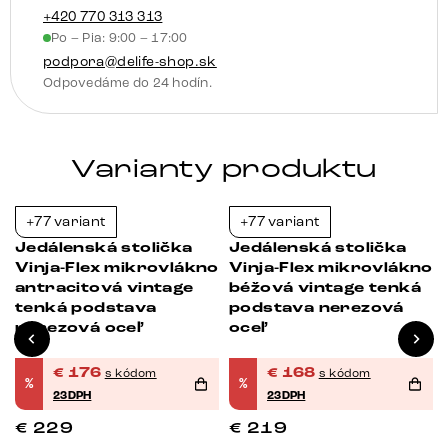
otočná
+420 770 313 313
Po – Pia: 9:00 – 17:00
hojdacia
podpora@delife-shop.sk
funkcia
Odpovedáme do 24 hodín.
Varianty produktu
+77 variant
+77 variant
-23%
-23%
Jedálenská stolička
Jedálenská stolička
o
Vinja-Flex mikrovlákno
Vinja-Flex mikrovlákno
á
antracitová vintage
béžová vintage tenká
tenká podstava
podstava nerezová
nerezová oceľ
oceľ
€
176
€
168
s kódom
s kódom
%
%
23DPH
23DPH
€
229
€
219