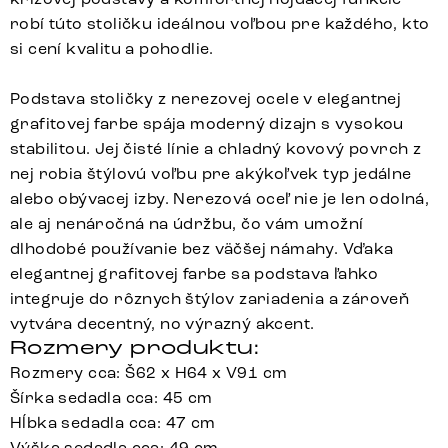
robí túto stoličku ideálnou voľbou pre každého, kto
si cení kvalitu a pohodlie.
Podstava stoličky z nerezovej ocele v elegantnej
grafitovej farbe spája moderný dizajn s vysokou
stabilitou. Jej čisté línie a chladný kovový povrch z
nej robia štýlovú voľbu pre akýkoľvek typ jedálne
alebo obývacej izby. Nerezová oceľ nie je len odolná,
ale aj nenáročná na údržbu, čo vám umožní
dlhodobé používanie bez väčšej námahy. Vďaka
elegantnej grafitovej farbe sa podstava ľahko
integruje do rôznych štýlov zariadenia a zároveň
vytvára decentný, no výrazný akcent.
Rozmery produktu:
Rozmery cca: Š62 x H64 x V91 cm
Šírka sedadla cca: 45 cm
Hĺbka sedadla cca: 47 cm
Výška sedadla cca: 49 cm