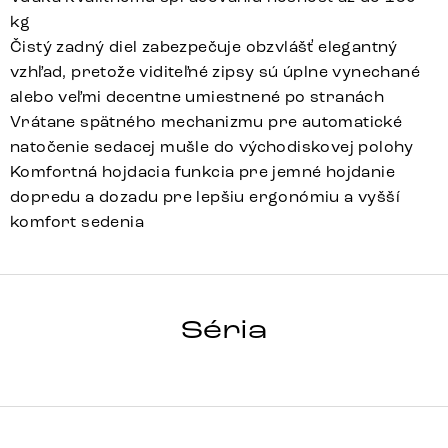
kg
Čistý zadný diel zabezpečuje obzvlášť elegantný
vzhľad, pretože viditeľné zipsy sú úplne vynechané
alebo veľmi decentne umiestnené po stranách
Vrátane spätného mechanizmu pre automatické
natočenie sedacej mušle do východiskovej polohy
Komfortná hojdacia funkcia pre jemné hojdanie
dopredu a dozadu pre lepšiu ergonómiu a vyšší
komfort sedenia
VINJA-FLEX
Séria
Detail celej série