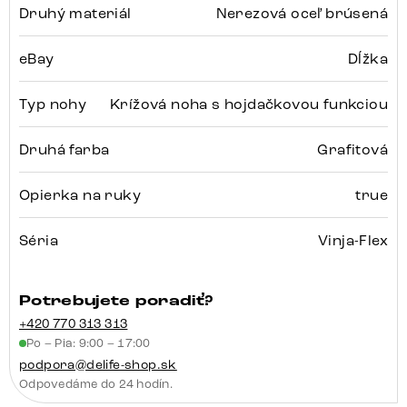
Druhý materiál
Nerezová oceľ brúsená
eBay
Dĺžka
Typ nohy
Krížová noha s hojdačkovou funkciou
Druhá farba
Grafitová
Opierka na ruky
true
Séria
Vinja-Flex
Potrebujete poradiť?
+420 770 313 313
Po – Pia: 9:00 – 17:00
podpora@delife-shop.sk
Odpovedáme do 24 hodín.