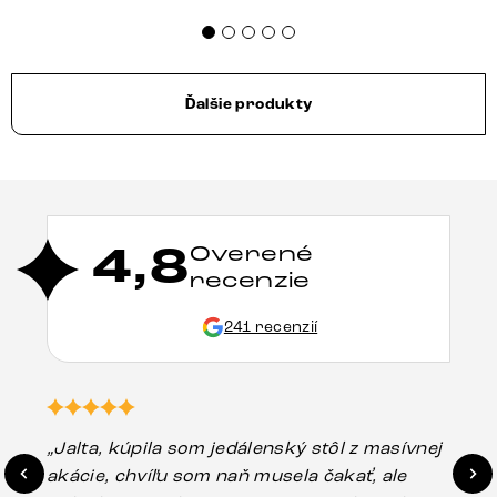
Ďalšie produkty
4,8
Overené
recenzie
241 recenzií
„Jalta, kúpila som jedálenský stôl z masívnej
„O
akácie, chvíľu som naň musela čakať, ale
in