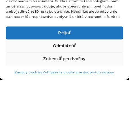
k informáciám o zariadení. Súhlas s týmito technológiami nám
umožní spracovávať údaje, ako je správanie pri prehliadaní
alebo jedinečné ID na tejto stránke. Nesúhlas alebo odvolanie
DÔLEŽITÉ ODKAZY
súhlasu môže nepriaznivo ovplyvniť určité vlastnosti a funkcie.
SLEDUJTE NÁS
Prijať
Odmietnúť
Potrebujete radu? Ozvite sa.
Zobraziť predvoľby
+420 770 313 313
Po – Pia: 9:00 – 17:00
Zásady cookies
Vyhlásenie o ochrane osobných údajov
podpora@delife-shop.sk
Odpovedáme do 24 hodín.
Google recenzie
4,8