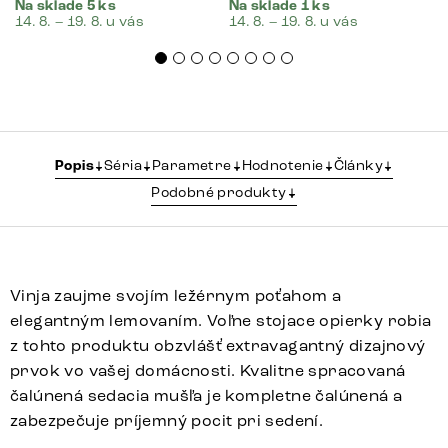
Na sklade 5 ks
Na sklade 1 ks
14. 8. – 19. 8. u vás
14. 8. – 19. 8. u vás
Popis
Séria
Parametre
Hodnotenie
Články
Podobné produkty
Vinja zaujme svojím ležérnym poťahom a
elegantným lemovaním. Voľne stojace opierky robia
z tohto produktu obzvlášť extravagantný dizajnový
prvok vo vašej domácnosti. Kvalitne spracovaná
čalúnená sedacia mušľa je kompletne čalúnená a
zabezpečuje príjemný pocit pri sedení.