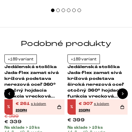
Podobné produkty
+189 variant
+189 variant
-35%
-23%
Jedálenská stolička
Jedálenská stolička
Jada-Flex zamat sivá
Jada-Flex zamat sivá
krížová podstava
krížová podstava
nerezová oceľ 360°
široká nerezová oceľ
otočný hojdacia
otočný 360° hojdacia
funkcia vrecková
funkcia vrecková
pružina
pružina
€
261
€
307
s kódom
s kódom
%
%
23DPH
23DPH
€
399
€
399
€
339
Na sklade > 10 ks
Na sklade > 10 ks