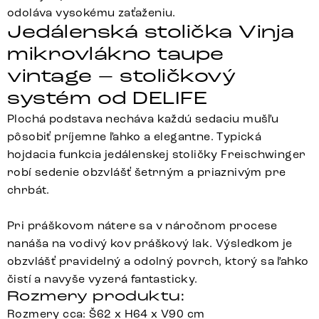
odoláva vysokému zaťaženiu.
Jedálenská stolička Vinja
mikrovlákno taupe
vintage – stoličkový
systém od DELIFE
Plochá podstava necháva každú sedaciu mušľu
pôsobiť príjemne ľahko a elegantne. Typická
hojdacia funkcia jedálenskej stoličky Freischwinger
robí sedenie obzvlášť šetrným a priaznivým pre
chrbát.
Pri práškovom nátere sa v náročnom procese
nanáša na vodivý kov práškový lak. Výsledkom je
obzvlášť pravidelný a odolný povrch, ktorý sa ľahko
čistí a navyše vyzerá fantasticky.
Rozmery produktu:
Rozmery cca: Š62 x H64 x V90 cm