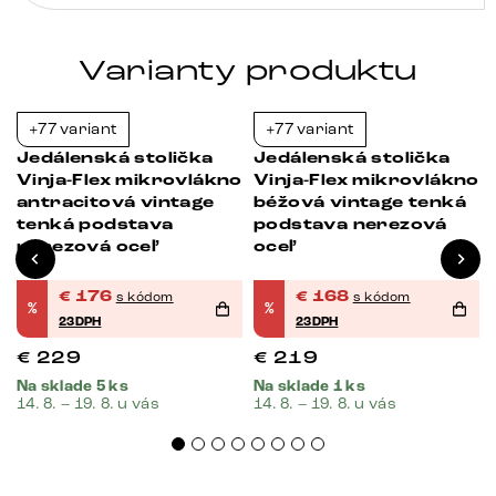
Varianty produktu
+77 variant
+77 variant
-23%
-23%
Jedálenská stolička
Jedálenská stolička
o
Vinja-Flex mikrovlákno
Vinja-Flex mikrovlákno
á
antracitová vintage
béžová vintage tenká
tenká podstava
podstava nerezová
nerezová oceľ
oceľ
€
176
€
168
s kódom
s kódom
%
%
23DPH
23DPH
€
229
€
219
Na sklade 5 ks
Na sklade 1 ks
14. 8. – 19. 8. u vás
14. 8. – 19. 8. u vás