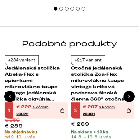
Podobné produkty
+234 variant
+217 variant
-38%
-23%
Jedálenská stolička
Otočná jedálenská
Abelia-Flex s
stolička Zoa-Flex
opierkami
mikrovlákno taupe
mikrovlákno taupe
vintage krížová
á
vintage jedálenská
podstava široká
stolička okrúhla
čierna 360° otočná
čierna
hojdacia funkcia
€
222
€
207
s kódom
s kódom
%
%
vrecková pružina
23DPH
23DPH
€
359
€
269
€
289
Na objednávku
Na sklade > 10 ks
od 2. 10. u vás
14. 8. – 19. 8. u vás