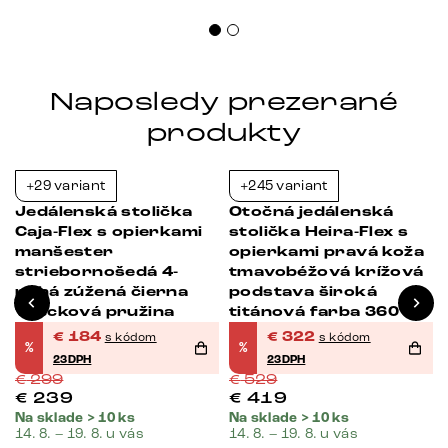
Naposledy prezerané
produkty
+29 variant
+245 variant
-38%
-39%
Jedálenská stolička
Otočná jedálenská
Caja-Flex s opierkami
stolička Heira-Flex s
manšester
opierkami pravá koža
striebornošedá 4-
tmavobéžová krížová
nohá zúžená čierna
podstava široká
vrecková pružina
titánová farba 360°
otočná vrecková
€
184
€
322
s kódom
s kódom
%
%
pružina
23DPH
23DPH
€
299
€
529
€
239
€
419
Na sklade > 10 ks
Na sklade > 10 ks
14. 8. – 19. 8. u vás
14. 8. – 19. 8. u vás