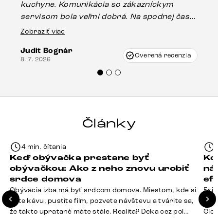
kuchyne. Komunikácia so zákazníckym
sp
servisom bola veľmi dobrá. Na spodnej časti
Es
stola bolo malé poškodenie, pravdepodobne
Zobraziť viac
16.
vzniklo pri preprave, ale vďaka pánovi
Judit Bognár
Vincze pri riešení mojej záležitosti pristúpili
Overená recenzia
8. 7. 2026
veľmi korektne. Odporúčam produkty Delife
každému.“
Články
4 min. čítania
Keď obývačka prestane byť
Ko
obývačkou: Ako z neho znovu urobiť
ná
srdce domova
ef
Obývacia izba má byť srdcom domova. Miestom, kde si
Exis
dáte kávu, pustíte film, pozvete návštevu a tvárite sa,
Seda
že takto upratané máte stále. Realita? Deka cez pol
Člov