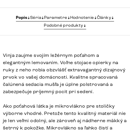
Popis
Séria
Parametre
Hodnotenie
Články
Podobné produkty
Vinja zaujme svojím ležérnym poťahom a
elegantným lemovaním. Voľne stojace opierky na
ruky z neho robia obzvlášť extravagantný dizajnový
prvok vo vašej domácnosti. Kvalitne spracovaná
čalúnená sedacia mušľa je úplne polstrovaná a
zabezpečuje príjemný pocit pri sedení.
Ako poťahová látka je mikrovlákno pre stoličky
výborne vhodné. Pretože tento kvalitný materiál nie
je len veľmi odolný, ale zároveň aj nádherne mäkký a
šetrný k pokožke. Mikrovlákno sa ľahko čistí a