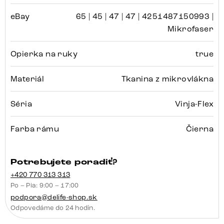
eBay
65 | 45 | 47 | 47 | 4251487150993 |
Mikrofaser
Opierka na ruky
true
Materiál
Tkanina z mikrovlákna
Séria
Vinja-Flex
Farba rámu
Čierna
Potrebujete poradiť?
+420 770 313 313
Po – Pia: 9:00 – 17:00
podpora@delife-shop.sk
Odpovedáme do 24 hodín.