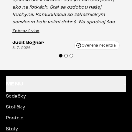
ako na fotkách. Stal sa ozdobou našej
ús
kuchyne. Komunikácia so zákazníckym
sp
servisom bola veľmi dobrá. Na spodnej časti
Es
stola bolo malé poškodenie, pravdepodobne
Zobraziť viac
16.
vzniklo pri preprave, ale vďaka pánovi
Judit Bognár
Vincze pri riešení mojej záležitosti pristúpili
Overená recenzia
8. 7. 2026
veľmi korektne. Odporúčam produkty Delife
každému.“
MENU
Sedačky
Stoličky
Postele
Stoly