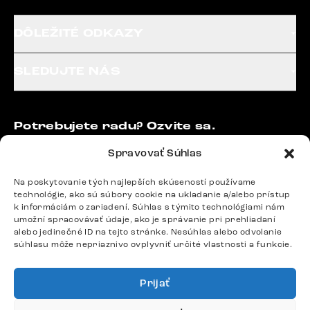
DÔLEŽITÉ ODKAZY
SLEDUJTE NÁS
Potrebujete radu? Ozvite sa.
+420 770 313 313
Spravovať Súhlas
Po – Pia: 9:00 – 17:00
podpora@delife-shop.sk
Na poskytovanie tých najlepších skúseností používame
Odpovedáme do 24 hodín.
technológie, ako sú súbory cookie na ukladanie a/alebo prístup
k informáciám o zariadení. Súhlas s týmito technológiami nám
umožní spracovávať údaje, ako je správanie pri prehliadaní
alebo jedinečné ID na tejto stránke. Nesúhlas alebo odvolanie
Google recenzie
súhlasu môže nepriaznivo ovplyvniť určité vlastnosti a funkcie.
4,8
Prijať