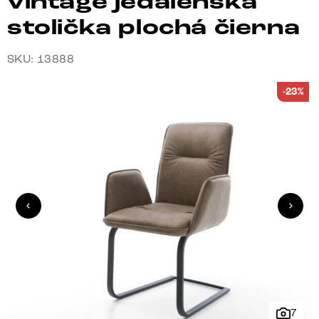
vintage jedálenská
stolička plochá čierna
SKU: 13888
-23%
7