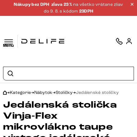
Nákupy bez DPH
zĺava 23 %
na všetko vrátane zliav
do 9. 8. s kódom
23DPH
Menu
Kategorie
Nábytok
Stoličky
Jedálenské stoličky
Jedálenská stolička
Vinja-Flex
mikrovlákno taupe