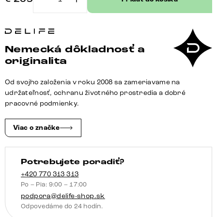
množstvo
Jedálenská
stolička
Vinja-
Nemecká dôkladnosť a
Flex
originalita
mikrovlákno
taupe
Od svojho založenia v roku 2008 sa zameriavame na
vintage
udržateľnosť, ochranu životného prostredia a dobré
jedálenská
pracovné podmienky.
stolička
plochá
Viac o značke
čierna
Potrebujete poradiť?
+420 770 313 313
Po – Pia: 9:00 – 17:00
podpora@delife-shop.sk
Odpovedáme do 24 hodín.