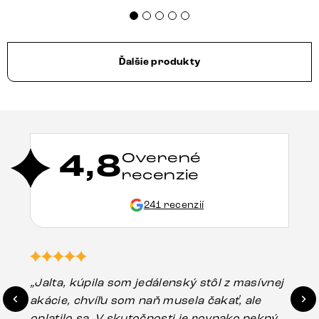
Ďalšie produkty
4,8
Overené
recenzie
241 recenzií
„Jalta, kúpila som jedálenský stôl z masívnej
„O
akácie, chvíľu som naň musela čakať, ale
in
oplatilo sa. V skutočnosti je rovnako pekný
st