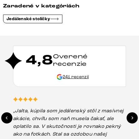
Zaradené v kategóriách
Jedálenské stoličky
4,8
Overené
recenzie
241 recenzií
„Jalta, kúpila som jedálenský stôl z masívnej
„O
akácie, chvíľu som naň musela čakať, ale
in
oplatilo sa. V skutočnosti je rovnako pekný
st
ako na fotkách. Stal sa ozdobou našej
ús