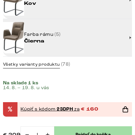
Kov
Farba rámu
(5)
Čierna
(78)
Všetky varianty produktu
Na sklade 1 ks
14. 8. – 19. 8. u vás
%
Kúpiť s kódom
23DPH
za
€
160
€
209
Pridať do košíka