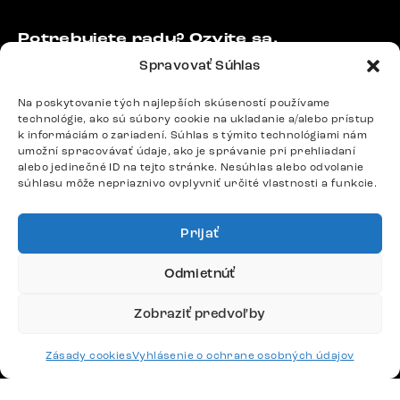
Potrebujete radu? Ozvite sa.
+420 770 313 313
Spravovať Súhlas
Po – Pia: 9:00 – 17:00
podpora@delife-shop.sk
Na poskytovanie tých najlepších skúseností používame
technológie, ako sú súbory cookie na ukladanie a/alebo prístup
Odpovedáme do 24 hodín.
k informáciám o zariadení. Súhlas s týmito technológiami nám
umožní spracovávať údaje, ako je správanie pri prehliadaní
alebo jedinečné ID na tejto stránke. Nesúhlas alebo odvolanie
súhlasu môže nepriaznivo ovplyvniť určité vlastnosti a funkcie.
Google recenzie
4,8
Prijať
Odmietnúť
Zobraziť predvoľby
Doprava
Zásady cookies
Vyhlásenie o ochrane osobných údajov
Platby