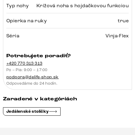
Typ nohy
Krížová noha s hojdačkovou funkciou
Opierka na ruky
true
Séria
Vinja-Flex
Potrebujete poradiť?
+420 770 313 313
Po – Pia: 9:00 – 17:00
podpora@delife-shop.sk
Odpovedáme do 24 hodín.
Zaradené v kategóriách
Jedálenské stoličky