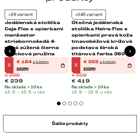
+29 variant
+245 variant
-38%
-39%
Jedálenská stolička
Otočná jedálenská
Caja-Flex s opierkami
stolička Heira-Flex s
manšester
opierkami pravá koža
striebornošedá 4-
tmavobéžová krížová
nohá zúžená čierna
podstava široká
vrecková pružina
titánová farba 360°
otočná vrecková
€
184
€
322
s kódom
s kódom
%
%
pružina
23DPH
23DPH
€
299
€
529
€
239
€
419
Na sklade > 10 ks
Na sklade > 10 ks
14. 8. – 19. 8. u vás
14. 8. – 19. 8. u vás
Ďalšie produkty