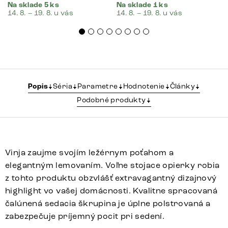
Na sklade 5 ks
Na sklade 1 ks
14. 8. – 19. 8. u vás
14. 8. – 19. 8. u vás
Popis
Séria
Parametre
Hodnotenie
Články
Podobné produkty
Vinja zaujme svojím ležérnym poťahom a
elegantným lemovaním. Voľne stojace opierky robia
z tohto produktu obzvlášť extravagantný dizajnový
highlight vo vašej domácnosti. Kvalitne spracovaná
čalúnená sedacia škrupina je úplne polstrovaná a
zabezpečuje príjemný pocit pri sedení.