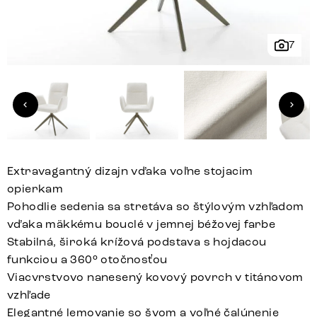
7
Extravagantný dizajn vďaka voľne stojacim
opierkam
Pohodlie sedenia sa stretáva so štýlovým vzhľadom
vďaka mäkkému bouclé v jemnej béžovej farbe
Stabilná, široká krížová podstava s hojdacou
funkciou a 360° otočnosťou
Viacvrstvovo nanesený kovový povrch v titánovom
vzhľade
Elegantné lemovanie so švom a voľné čalúnenie