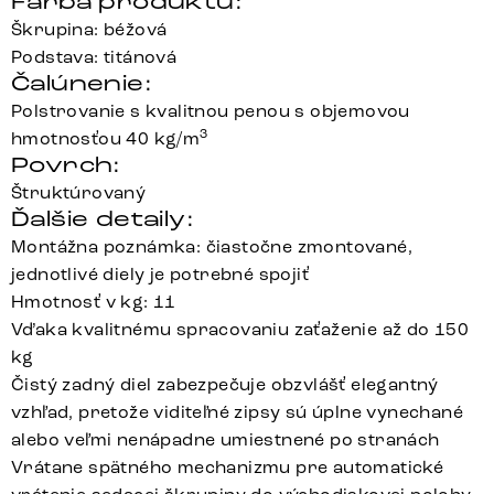
Farba produktu:
Škrupina: béžová
Podstava: titánová
Čalúnenie:
Polstrovanie s kvalitnou penou s objemovou
3
hmotnosťou 40 kg/m
Povrch:
Štruktúrovaný
Ďalšie detaily:
Montážna poznámka: čiastočne zmontované,
jednotlivé diely je potrebné spojiť
Hmotnosť v kg: 11
Vďaka kvalitnému spracovaniu zaťaženie až do 150
kg
Čistý zadný diel zabezpečuje obzvlášť elegantný
vzhľad, pretože viditeľné zipsy sú úplne vynechané
alebo veľmi nenápadne umiestnené po stranách
Vrátane spätného mechanizmu pre automatické