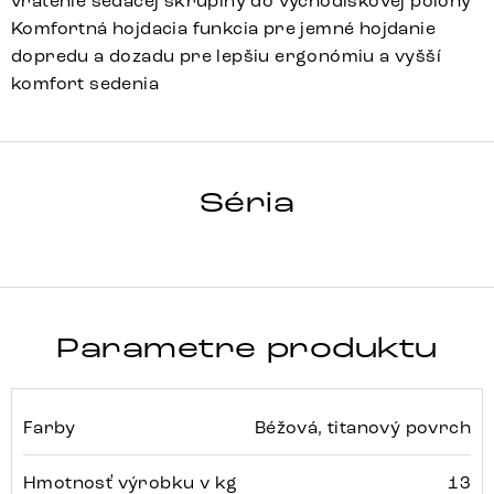
vrátenie sedacej škrupiny do východiskovej polohy
Komfortná hojdacia funkcia pre jemné hojdanie
dopredu a dozadu pre lepšiu ergonómiu a vyšší
komfort sedenia
VINJA-FLEX
Séria
Detail celej série
Parametre produktu
Farby
Béžová, titanový povrch
Hmotnosť výrobku v kg
13