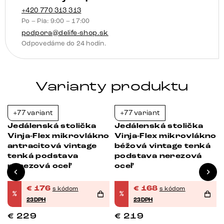
otočný
+420 770 313 313
Po – Pia: 9:00 – 17:00
kolískacia
podpora@delife-shop.sk
funkcia
Odpovedáme do 24 hodín.
Varianty produktu
+77 variant
+77 variant
-23%
-23%
Jedálenská stolička
Jedálenská stolička
o
Vinja-Flex mikrovlákno
Vinja-Flex mikrovlákno
á
antracitová vintage
béžová vintage tenká
tenká podstava
podstava nerezová
nerezová oceľ
oceľ
€
176
€
168
s kódom
s kódom
%
%
23DPH
23DPH
€
229
€
219