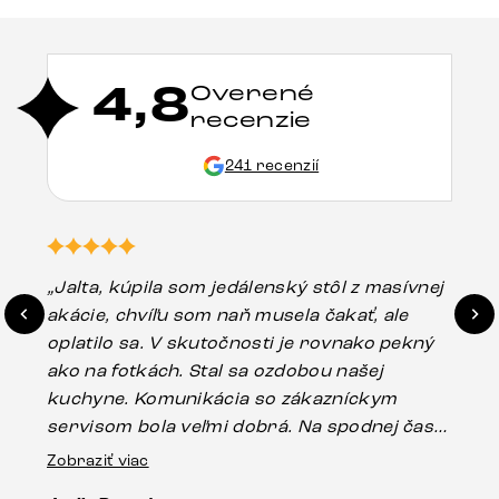
4,8
Overené
recenzie
241 recenzií
„Jalta, kúpila som jedálenský stôl z masívnej
„O
akácie, chvíľu som naň musela čakať, ale
in
oplatilo sa. V skutočnosti je rovnako pekný
st
ako na fotkách. Stal sa ozdobou našej
ús
kuchyne. Komunikácia so zákazníckym
sp
servisom bola veľmi dobrá. Na spodnej časti
Es
stola bolo malé poškodenie, pravdepodobne
Zobraziť viac
16.
vzniklo pri preprave, ale vďaka pánovi