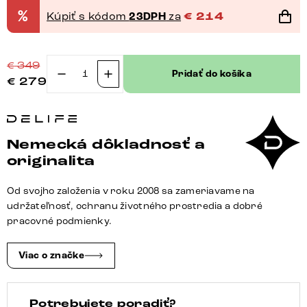
%
Kúpiť s kódom
23DPH
za
€
214
€
349
Pridať do košíka
€
279
množstvo
Jedálenská
stolička
Vinja-
Nemecká dôkladnosť a
Flex
originalita
bouclé
mäkký
Od svojho založenia v roku 2008 sa zameriavame na
béžová
udržateľnosť, ochranu životného prostredia a dobré
krížová
pracovné podmienky.
podstava
široká
Viac o značke
titánová
farba
Potrebujete poradiť?
360°