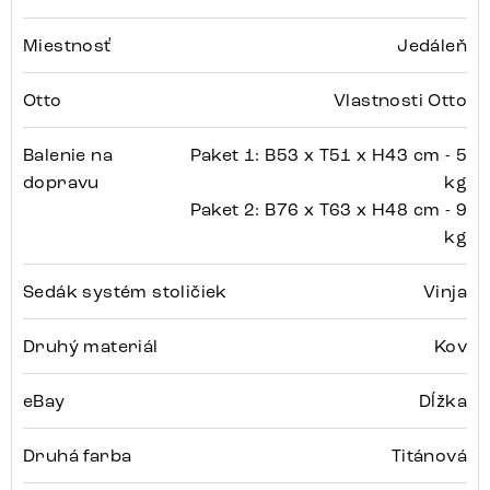
Miestnosť
Jedáleň
Otto
Vlastnosti Otto
Balenie na
Paket 1: B53 x T51 x H43 cm - 5
dopravu
kg
Paket 2: B76 x T63 x H48 cm - 9
kg
Sedák systém stoličiek
Vinja
Druhý materiál
Kov
eBay
Dĺžka
Druhá farba
Titánová