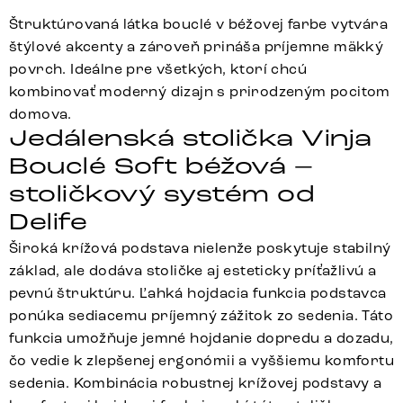
Štruktúrovaná látka bouclé v béžovej farbe vytvára
štýlové akcenty a zároveň prináša príjemne mäkký
povrch. Ideálne pre všetkých, ktorí chcú
kombinovať moderný dizajn s prirodzeným pocitom
domova.
Jedálenská stolička Vinja
Bouclé Soft béžová –
stoličkový systém od
Delife
Široká krížová podstava nielenže poskytuje stabilný
základ, ale dodáva stoličke aj esteticky príťažlivú a
pevnú štruktúru. Ľahká hojdacia funkcia podstavca
ponúka sediacemu príjemný zážitok zo sedenia. Táto
funkcia umožňuje jemné hojdanie dopredu a dozadu,
čo vedie k zlepšenej ergonómii a vyššiemu komfortu
sedenia. Kombinácia robustnej krížovej podstavy a