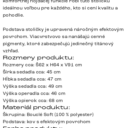
komfortnej hojdacej funkcie robí túto stoličku
ideálnou voľbou pre každého, kto si cení kvalitu a
pohodlie.
Podstava stoličky je upravená náročným efektovým
povrchom. Viacvrstvovo sa nanášajú cenné
pigmenty, ktoré zabezpečujú jedinečný titánový
vzhľad.
Rozmery produktu:
Rozmery cca: Š62 x H64 x V91 cm
Šírka sedadla cca: 45 cm
Hĺbka sedadla cca: 47 cm
Výška sedadla cca: 49 cm
Výška operadla cca: 46 cm
Výška opierok cca: 68 cm
Materiál produktu:
Škrupina: Bouclé Soft (100 % polyester)
Podstava: kov s efektovým povrchom