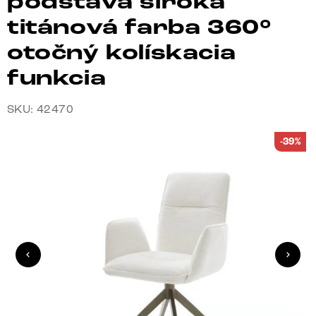
podstava široká
titánová farba 360°
otočný kolískacia
funkcia
SKU: 42470
-39%