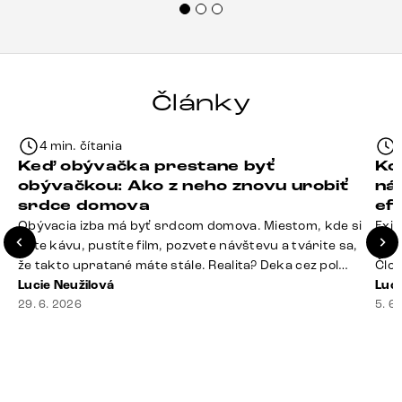
každému.“
Články
4 min. čítania
Keď obývačka prestane byť
Ko
obývačkou: Ako z neho znovu urobiť
ná
srdce domova
ef
Obývacia izba má byť srdcom domova. Miestom, kde si
Exis
dáte kávu, pustíte film, pozvete návštevu a tvárite sa,
Seda
že takto upratané máte stále. Realita? Deka cez pol
Člov
sedačky, ovládač záhadne zmizol, konferenčný stolík
Lucie Neužilová
veľm
Luci
slúži ako odkladisko všetkého od účteniek po balzam
29. 6. 2026
si n
5. 6
na pery a niekde medzi vankúšmi možno žije stará
nezi
sušienka. Dobrá správa? Aj obývačka, [&hellip;]
ste
nevy