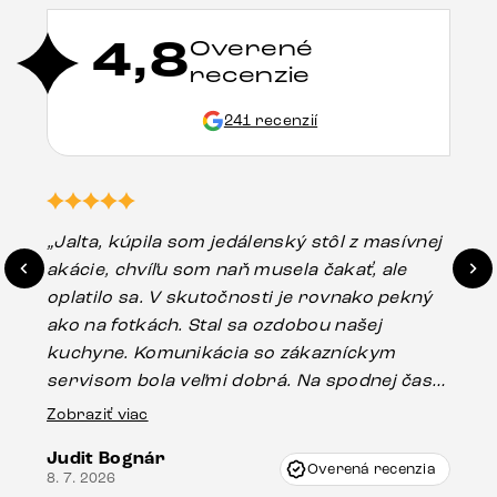
4,8
Overené
recenzie
241 recenzií
„Jalta, kúpila som jedálenský stôl z masívnej
„O
akácie, chvíľu som naň musela čakať, ale
in
oplatilo sa. V skutočnosti je rovnako pekný
st
ako na fotkách. Stal sa ozdobou našej
ús
kuchyne. Komunikácia so zákazníckym
sp
servisom bola veľmi dobrá. Na spodnej časti
Es
stola bolo malé poškodenie, pravdepodobne
Zobraziť viac
16.
vzniklo pri preprave, ale vďaka pánovi
Judit Bognár
Vincze pri riešení mojej záležitosti pristúpili
Overená recenzia
8. 7. 2026
veľmi korektne. Odporúčam produkty Delife