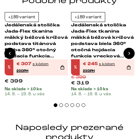
Podobné produkty
+189 variant
+189 variant
-23%
-39%
Jedálenská stolička
Jedálenská stolička
Jada-Flex tkanina
Jada-Flex tkanina
á
mäkký béžová krížová
mäkká béžová krížová
podstava titánová
podstava biela 360°
farba 360° otočný
otočná hojdacia
hojdacia funkcia
funkcia vrecková
vrecková pružina
pružina
€
307
€
245
s kódom
s kódom
%
%
23DPH
23DPH
€
399
€
399
€
319
Na sklade > 10 ks
Na sklade > 10 ks
14. 8. – 19. 8. u vás
14. 8. – 19. 8. u vás
Naposledy prezerané
produkty