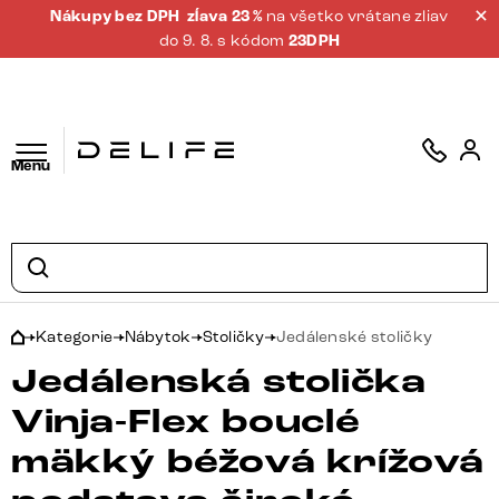
Nákupy bez DPH
zĺava 23 %
na všetko vrátane zliav
do 9. 8. s kódom
23DPH
Menu
Kategorie
Nábytok
Stoličky
Jedálenské stoličky
Jedálenská stolička
Vinja-Flex bouclé
mäkký béžová krížová