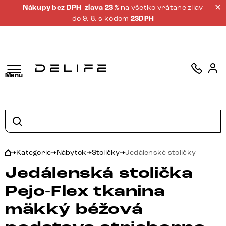
Nákupy bez DPH
zĺava 23 %
na všetko vrátane zliav
do 9. 8. s kódom
23DPH
Menu
Kategorie
Nábytok
Stoličky
Jedálenské stoličky
Jedálenská stolička
Pejo-Flex tkanina
mäkký béžová