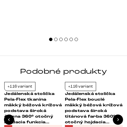
Podobné produkty
+116 variant
+116 variant
-23%
-23%
Jedálenská stolička
Jedálenská stolička
Pela-Flex tkanina
Pela-Flex bouclé
á
mäkký béžová krížová
mäkký béžová krížová
podstava široká
podstava široká
čierna 360° otočný
titánová farba 360°
hojdacia funkcia
otočný hojdacia