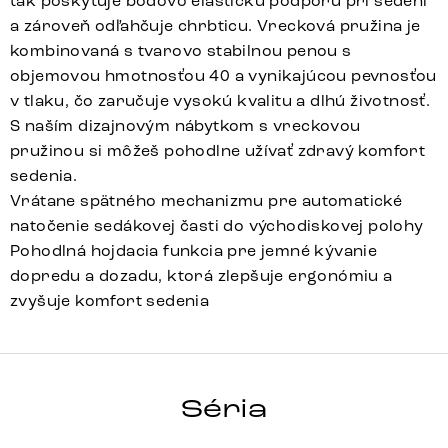
tak poskytuje bodovo elastickú podporu pri sedení
a zároveň odľahčuje chrbticu. Vrecková pružina je
kombinovaná s tvarovo stabilnou penou s
objemovou hmotnosťou 40 a vynikajúcou pevnosťou
v tlaku, čo zaručuje vysokú kvalitu a dlhú životnosť.
S naším dizajnovým nábytkom s vreckovou
pružinou si môžeš pohodlne užívať zdravý komfort
sedenia.
Vrátane spätného mechanizmu pre automatické
natočenie sedákovej časti do východiskovej polohy
Pohodlná hojdacia funkcia pre jemné kývanie
dopredu a dozadu, ktorá zlepšuje ergonómiu a
zvyšuje komfort sedenia
PEJO-FLEX
Séria
Detail celej série