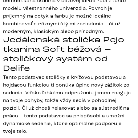
Jemne tkaná tkanina v béžovej farbe robí z tohto
modelu všestranného univerzála. Povrch je
príjemný na dotyk a farbu je možné ideálne
kombinovať s rôznymi štýlmi zariadenia – či už
moderným, klasickým alebo prírodným.
Jedálenská stolička Pejo
tkanina Soft béžová –
stoličkový systém od
Delife
Tento podstavec stoličky s krížovou podstavou a
hojdacou funkciou ti ponúka úplne nový zážitok zo
sedenia. Vďaka ľahkému odpruženiu jemne reaguje
na tvoje pohyby, takže vždy sedíš v pohodlnej
pozícii. Či už chceš relaxovať alebo sa sústrediť na
prácu – tento podstavec sa prispôsobí a umožní
dynamické sedenie, ktoré optimálne podporuje
tvoje telo.