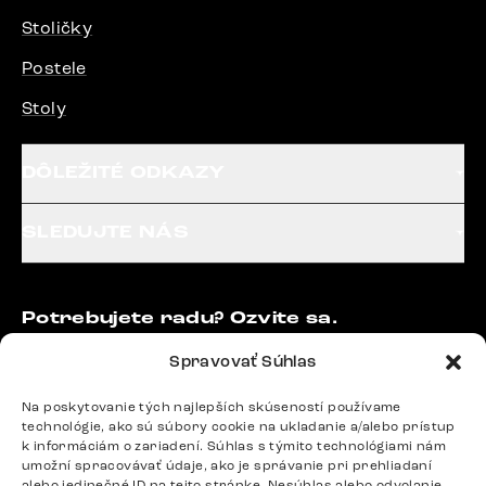
Stoličky
Postele
Stoly
DÔLEŽITÉ ODKAZY
SLEDUJTE NÁS
Potrebujete radu? Ozvite sa.
+420 770 313 313
Spravovať Súhlas
Po – Pia: 9:00 – 17:00
podpora@delife-shop.sk
Na poskytovanie tých najlepších skúseností používame
Odpovedáme do 24 hodín.
technológie, ako sú súbory cookie na ukladanie a/alebo prístup
k informáciám o zariadení. Súhlas s týmito technológiami nám
umožní spracovávať údaje, ako je správanie pri prehliadaní
alebo jedinečné ID na tejto stránke. Nesúhlas alebo odvolanie