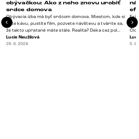
obývačkou: Ako z neho znovu urobiť
ná
srdce domova
ef
Obývacia izba má byť srdcom domova. Miestom, kde si
Exis
dáte kávu, pustíte film, pozvete návštevu a tvárite sa,
Seda
že takto upratané máte stále. Realita? Deka cez pol
Člov
sedačky, ovládač záhadne zmizol, konferenčný stolík
Lucie Neužilová
veľm
Luci
slúži ako odkladisko všetkého od účteniek po balzam
29. 6. 2026
si n
5. 6
na pery a niekde medzi vankúšmi možno žije stará
nezi
sušienka. Dobrá správa? Aj obývačka, [&hellip;]
ste
nevy