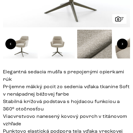
7
Elegantná sedacia mušľa s prepojenými opierkami
rúk
Príjemne mäkký pocit zo sedenia vďaka tkanine Soft
v nenápadnej béžovej farbe
Stabilná krížová podstava s hojdacou funkciou a
360° otočnosťou
Viacvrstvovo nanesený kovový povrch v titánovom
vzhľade
Punktovo elastická podpora tela vďaka vreckovej