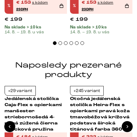
vrecková pružina
funkcia vrecková
€
153
€
153
s kódom
s kódom
%
%
pružina
23DPH
23DPH
€
199
€
199
Na sklade > 10 ks
Na sklade > 10 ks
14. 8. – 19. 8. u vás
14. 8. – 19. 8. u vás
Naposledy prezerané
produkty
+29 variant
+245 variant
-38%
-39%
Jedálenská stolička
Otočná jedálenská
Caja-Flex s opierkami
stolička Heira-Flex s
manšester
opierkami pravá koža
striebornošedá 4-
tmavobéžová krížová
nohá zúžená čierna
podstava široká
vrecková pružina
titánová farba 360°
otočná vrecková
€
184
€
322
s kódom
s kódom