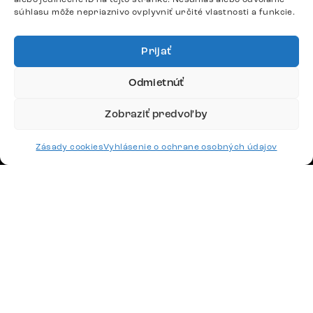
Google recenzie
súhlasu môže nepriaznivo ovplyvniť určité vlastnosti a funkcie.
4,8
Prijať
Odmietnúť
Zobraziť predvoľby
Doprava
Platby
Zásady cookies
Vyhlásenie o ochrane osobných údajov
Česko
Maďarsko
Nemecko
Švajčiarsko
Francúzsko
Poľsko
Holandsko
© 2026 www.delife-shop.sk. Všetky práva vyhradené.
Upraviť nastavenia cookies