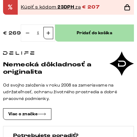
%
Kúpiť s kódom
23DPH
za
€
207
€
269
Pridať do košíka
množstvo
Jedálenská
stolička
Pejo-
Nemecká dôkladnosť a
Flex
originalita
tkanina
mäkký
Od svojho založenia v roku 2008 sa zameriavame na
béžová
udržateľnosť, ochranu životného prostredia a dobré
podstava
pracovné podmienky.
strieborno-
šedá
Viac o značke
360°
otočný
Potrebujete poradiť?
hojdacia