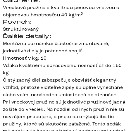
Čalúnenie:
Vrecková pružina s kvalitnou penovou vrstvou s
3
objemovou hmotnosťou 40 kg/m
Povrch:
Štruktúrovaný
Ďalšie detaily:
Montážna poznámka: čiastočne zmontované,
jednotlivé diely je potrebné spojiť
Hmotnosť v kg: 10
Vďaka kvalitnému spracovaniu nosnosť až do 150
kg
Čistý zadný diel zabezpečuje obzvlášť elegantný
vzhľad, pretože viditeľné zipsy sú úplne vynechané
alebo veľmi nenápadne umiestnené po stranách
Pri vreckovej pružine sú jednotlivé pružinové jadrá
zošité do vreciek. Na rozdiel od iných pružín nie sú
navzájom prepojené, a preto sa ohýbajú iba tie
pružiny, ktoré sú skutočne zaťažené. Tento sedák