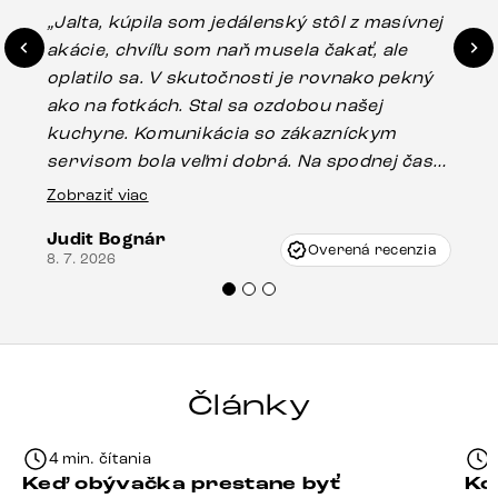
„Jalta, kúpila som jedálenský stôl z masívnej
„O
akácie, chvíľu som naň musela čakať, ale
in
oplatilo sa. V skutočnosti je rovnako pekný
st
ako na fotkách. Stal sa ozdobou našej
ús
kuchyne. Komunikácia so zákazníckym
sp
servisom bola veľmi dobrá. Na spodnej časti
Es
stola bolo malé poškodenie, pravdepodobne
Zobraziť viac
16.
vzniklo pri preprave, ale vďaka pánovi
Judit Bognár
Vincze pri riešení mojej záležitosti pristúpili
Overená recenzia
8. 7. 2026
veľmi korektne. Odporúčam produkty Delife
každému.“
Články
4 min. čítania
Keď obývačka prestane byť
Ko