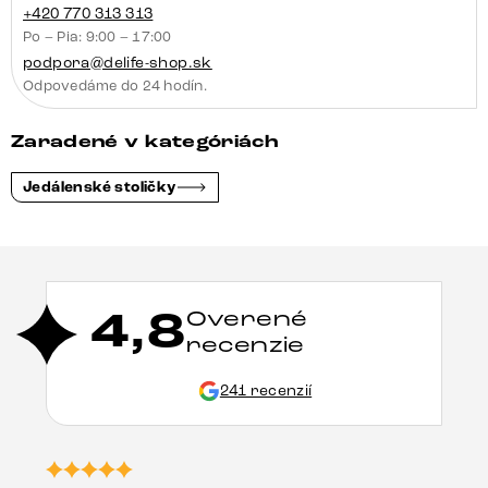
+420 770 313 313
Po – Pia: 9:00 – 17:00
podpora@delife-shop.sk
Odpovedáme do 24 hodín.
Zaradené v kategóriách
Jedálenské stoličky
4,8
Overené
recenzie
241 recenzií