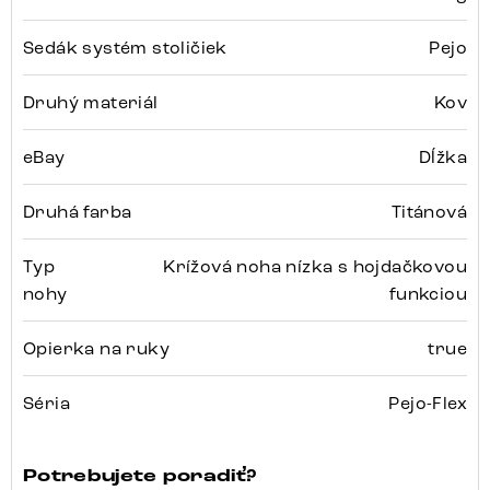
Sedák systém stoličiek
Pejo
Druhý materiál
Kov
eBay
Dĺžka
Druhá farba
Titánová
Typ
Krížová noha nízka s hojdačkovou
nohy
funkciou
Opierka na ruky
true
Séria
Pejo-Flex
Potrebujete poradiť?