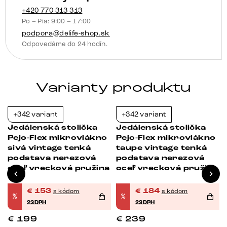
funkcia
+420 770 313 313
Po – Pia: 9:00 – 17:00
vrecková
podpora@delife-shop.sk
pružina
Odpovedáme do 24 hodín.
Varianty produktu
+342 variant
+342 variant
-23%
-23%
Jedálenská stolička
Jedálenská stolička
Pejo-Flex mikrovlákno
Pejo-Flex mikrovlákno
sivá vintage tenká
taupe vintage tenká
podstava nerezová
podstava nerezová
oceľ vrecková pružina
oceľ vrecková pružina
€
153
€
184
s kódom
s kódom
%
%
23DPH
23DPH
€
199
€
239