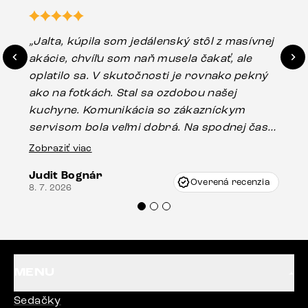
„Jalta, kúpila som jedálenský stôl z masívnej
„O
akácie, chvíľu som naň musela čakať, ale
in
oplatilo sa. V skutočnosti je rovnako pekný
st
ako na fotkách. Stal sa ozdobou našej
ús
kuchyne. Komunikácia so zákazníckym
sp
servisom bola veľmi dobrá. Na spodnej časti
Es
stola bolo malé poškodenie, pravdepodobne
Zobraziť viac
16.
vzniklo pri preprave, ale vďaka pánovi
Judit Bognár
Vincze pri riešení mojej záležitosti pristúpili
Overená recenzia
8. 7. 2026
veľmi korektne. Odporúčam produkty Delife
každému.“
MENU
Sedačky