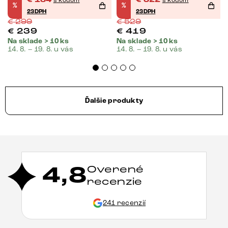
%
%
pružina
23DPH
23DPH
€
299
€
529
€
239
€
419
Na sklade > 10 ks
Na sklade > 10 ks
14. 8. – 19. 8. u vás
14. 8. – 19. 8. u vás
Ďalšie produkty
4,8
Overené
recenzie
241 recenzií