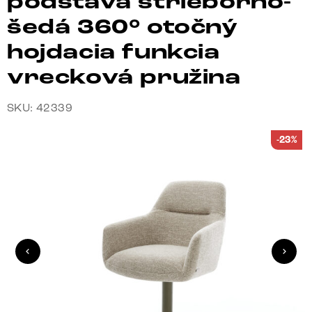
podstava strieborno-
šedá 360° otočný
hojdacia funkcia
vrecková pružina
SKU: 42339
-23%