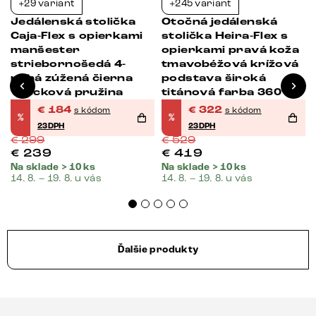
+29 variant
+245 variant
-38%
-39%
Jedálenská stolička
Otočná jedálenská
Caja-Flex s opierkami
stolička Heira-Flex s
manšester
opierkami pravá koža
striebornošedá 4-
tmavobéžová krížová
nohá zúžená čierna
podstava široká
vrecková pružina
titánová farba 360°
otočná vrecková
€
184
€
322
s kódom
s kódom
%
%
pružina
23DPH
23DPH
€
299
€
529
€
239
€
419
Na sklade > 10 ks
Na sklade > 10 ks
14. 8. – 19. 8. u vás
14. 8. – 19. 8. u vás
Ďalšie produkty