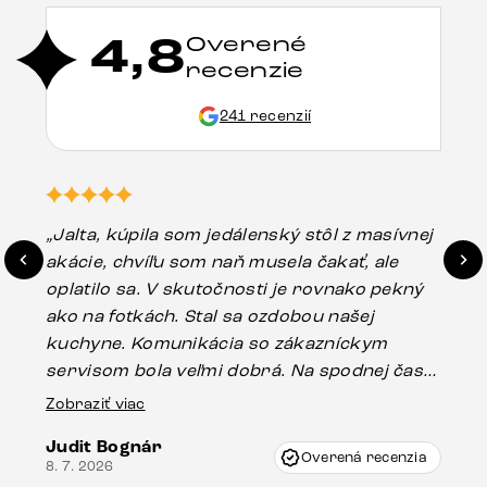
4,8
Overené
recenzie
241 recenzií
„Jalta, kúpila som jedálenský stôl z masívnej
„O
akácie, chvíľu som naň musela čakať, ale
in
oplatilo sa. V skutočnosti je rovnako pekný
st
ako na fotkách. Stal sa ozdobou našej
ús
kuchyne. Komunikácia so zákazníckym
sp
servisom bola veľmi dobrá. Na spodnej časti
Es
stola bolo malé poškodenie, pravdepodobne
Zobraziť viac
16.
vzniklo pri preprave, ale vďaka pánovi
Judit Bognár
Vincze pri riešení mojej záležitosti pristúpili
Overená recenzia
8. 7. 2026
veľmi korektne. Odporúčam produkty Delife