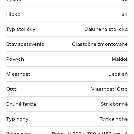
Hĺbka
64
Typ stoličky
Čalúnená stolička
Stav zostavenia
Čiastočne zmontované
Povrch
Mäkké
Miestnosť
Jedáleň
Otto
Vlastnosti Otto
Druhá farba
Strieborná
Typ nohy
Tenká noha
Balenie na
Paket 1: B60 x T60 x H50 cm - 4