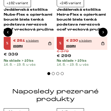
+162 variant
+245 variant
-23%
-39%
Jedálenská stolička
Jedálenská stolička
Nube-Flex s opierkami
Heira-Flex s opierkami
bouclé biela tenká
bouclé biela tenká
podstava nerezová
podstava nerezová
oceľ vrecková pružina
oceľ vrecková pružina
€
261
€
230
s kódom
s kódom
%
%
23DPH
23DPH
€
379
€
339
€
299
Na sklade > 10 ks
Na sklade > 10 ks
14. 8. – 19. 8. u vás
14. 8. – 19. 8. u vás
Naposledy prezerané
produkty