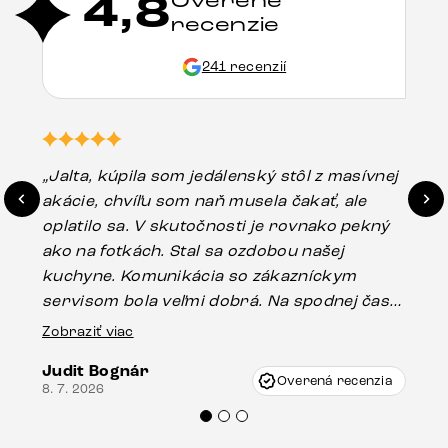
4,8
Overené
recenzie
241 recenzií
„Jalta, kúpila som jedálenský stôl z masívnej
„O
akácie, chvíľu som naň musela čakať, ale
in
oplatilo sa. V skutočnosti je rovnako pekný
st
ako na fotkách. Stal sa ozdobou našej
ús
kuchyne. Komunikácia so zákazníckym
sp
servisom bola veľmi dobrá. Na spodnej časti
Es
stola bolo malé poškodenie, pravdepodobne
Zobraziť viac
16.
vzniklo pri preprave, ale vďaka pánovi
Judit Bognár
Vincze pri riešení mojej záležitosti pristúpili
Overená recenzia
8. 7. 2026
veľmi korektne. Odporúčam produkty Delife
každému.“