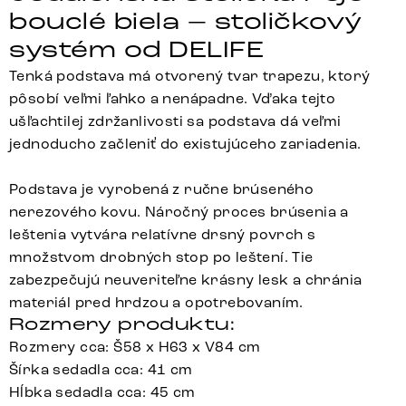
bouclé biela – stoličkový
systém od DELIFE
Tenká podstava má otvorený tvar trapezu, ktorý
pôsobí veľmi ľahko a nenápadne. Vďaka tejto
ušľachtilej zdržanlivosti sa podstava dá veľmi
jednoducho začleniť do existujúceho zariadenia.
Podstava je vyrobená z ručne brúseného
nerezového kovu. Náročný proces brúsenia a
leštenia vytvára relatívne drsný povrch s
množstvom drobných stop po leštení. Tie
zabezpečujú neuveriteľne krásny lesk a chránia
materiál pred hrdzou a opotrebovaním.
Rozmery produktu:
Rozmery cca: Š58 x H63 x V84 cm
Šírka sedadla cca: 41 cm
Hĺbka sedadla cca: 45 cm