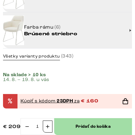
Farba rámu
(6)
Brúsené striebro
(343)
Všetky varianty produktu
Na sklade > 10 ks
14. 8. – 19. 8. u vás
%
Kúpiť s kódom
23DPH
za
€
160
€
209
Pridať do košíka
množstvo