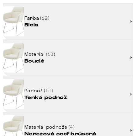
Farba
(12)
Biela
Materiál
(13)
Bouclé
Podnož
(11)
Tenká podnož
Materiál podnože
(4)
Nerezová oceľ brúsená