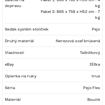
dopravu
kg
Paket 2: B65 x T58 x H52 cm - 7
kg
Sedák systém stoličiek
Pejo
Druhý materiál
Nerezová oceľ brúsená
Vlastnosti
Taštičkový
eBay
Dĺžka
Opierka na ruky
true
Séria
Pejo-Flex
Materiál
Bouclé