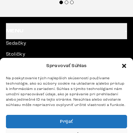
každému.“
MENU
Sedačky
Stoličky
Postele
Spravovať Súhlas
Stoly
Na poskytovanie tých najlepších skúseností používame
technológie, ako sú súbory cookie na ukladanie a/alebo prístup
k informáciám o zariadení. Súhlas s týmito technológiami nám
DÔLEŽITÉ ODKAZY
umožní spracovávať údaje, ako je správanie pri prehliadaní
alebo jedinečné ID na tejto stránke. Nesúhlas alebo odvolanie
súhlasu môže nepriaznivo ovplyvniť určité vlastnosti a funkcie.
SLEDUJTE NÁS
Prijať