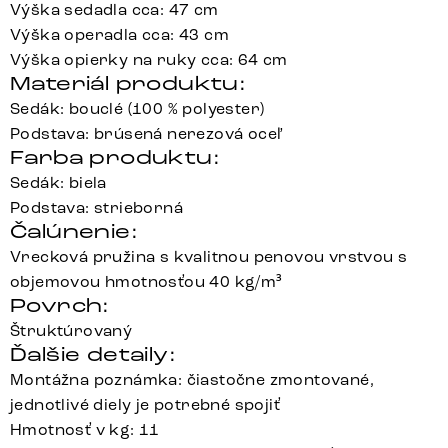
Výška sedadla cca: 47 cm
Výška operadla cca: 43 cm
Výška opierky na ruky cca: 64 cm
Materiál produktu:
Sedák: bouclé (100 % polyester)
Podstava: brúsená nerezová oceľ
Farba produktu:
Sedák: biela
Podstava: strieborná
Čalúnenie:
Vrecková pružina s kvalitnou penovou vrstvou s
objemovou hmotnosťou 40 kg/m³
Povrch:
Štruktúrovaný
Ďalšie detaily:
Montážna poznámka: čiastočne zmontované,
jednotlivé diely je potrebné spojiť
Hmotnosť v kg: 11