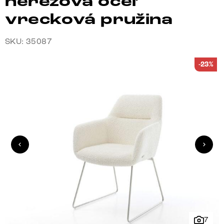
nerezová oceľ
vrecková pružina
SKU: 35087
-23%
7