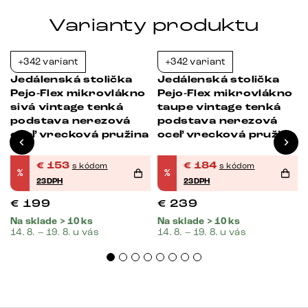
Varianty produktu
+342 variant
+342 variant
-23%
-23%
Jedálenská stolička
Jedálenská stolička
Pejo-Flex mikrovlákno
Pejo-Flex mikrovlákno
sivá vintage tenká
taupe vintage tenká
podstava nerezová
podstava nerezová
oceľ vrecková pružina
oceľ vrecková pružina
€
153
€
184
s kódom
s kódom
%
%
23DPH
23DPH
€
199
€
239
Na sklade > 10 ks
Na sklade > 10 ks
14. 8. – 19. 8. u vás
14. 8. – 19. 8. u vás