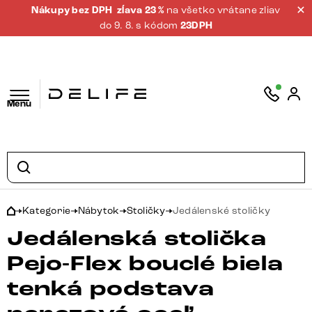
Nákupy bez DPH
zĺava 23 %
na všetko vrátane zliav
do 9. 8. s kódom
23DPH
Menu
Kategorie
Nábytok
Stoličky
Jedálenské stoličky
Jedálenská stolička
Pejo-Flex bouclé biela
tenká podstava