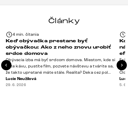
Články
4 min. čítania
Keď obývačka prestane byť
Ko
obývačkou: Ako z neho znovu urobiť
ná
srdce domova
ef
Obývacia izba má byť srdcom domova. Miestom, kde si
Exis
dáte kávu, pustíte film, pozvete návštevu a tvárite sa,
Seda
že takto upratané máte stále. Realita? Deka cez pol
Člov
sedačky, ovládač záhadne zmizol, konferenčný stolík
Lucie Neužilová
veľm
Luci
slúži ako odkladisko všetkého od účteniek po balzam
29. 6. 2026
si n
5. 6
na pery a niekde medzi vankúšmi možno žije stará
nezi
sušienka. Dobrá správa? Aj obývačka, [&hellip;]
ste
nevy