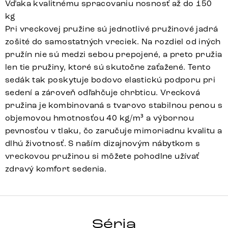
Vďaka kvalitnému spracovaniu nosnosť až do 150
kg
Pri vreckovej pružine sú jednotlivé pružinové jadrá
zošité do samostatných vreciek. Na rozdiel od iných
pružín nie sú medzi sebou prepojené, a preto pružia
len tie pružiny, ktoré sú skutočne zaťažené. Tento
sedák tak poskytuje bodovo elastickú podporu pri
sedení a zároveň odľahčuje chrbticu. Vrecková
pružina je kombinovaná s tvarovo stabilnou penou s
objemovou hmotnosťou 40 kg/m³ a výbornou
pevnosťou v tlaku, čo zaručuje mimoriadnu kvalitu a
dlhú životnosť. S naším dizajnovým nábytkom s
vreckovou pružinou si môžete pohodlne užívať
zdravý komfort sedenia.
PEJO-FLEX
Séria
Detail celej série