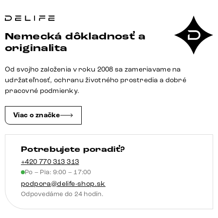
Jedálenská
stolička
Pejo-
Nemecká dôkladnosť a
Flex
originalita
bouclé
biela
Od svojho založenia v roku 2008 sa zameriavame na
tenká
udržateľnosť, ochranu životného prostredia a dobré
podstava
pracovné podmienky.
nerezová
oceľ
Viac o značke
vrecková
pružina
Potrebujete poradiť?
+420 770 313 313
Po – Pia: 9:00 – 17:00
podpora@delife-shop.sk
Odpovedáme do 24 hodín.