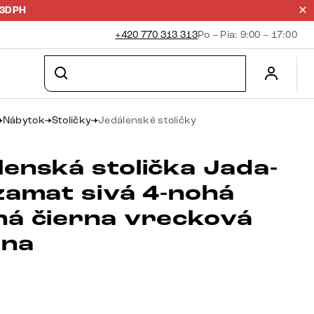
23DPH
+420 770 313 313
Po – Pia: 9:00 – 17:00
Nábytok
Stoličky
Jedálenské stoličky
lenská stolička Jada-
 zamat sivá 4-nohá
ná čierna vrecková
ina