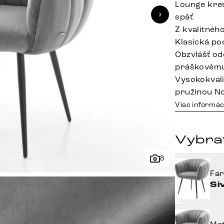
Lounge kres
späť
Z kvalitnéh
Klasická po
Obzvlášť od
práškovému
Vysokokvali
pružinou N
Viac informác
Vybrať
8
Fa
Si