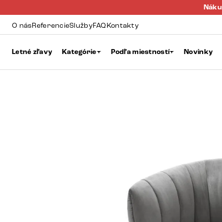
Náku
O nás
Referencie
Služby
FAQ
Kontakty
Letné zľavy
Kategórie
Podľa miestností
Novinky