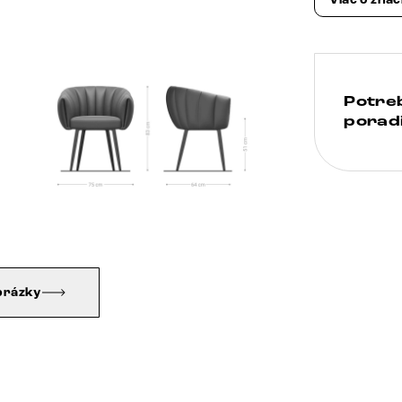
Viac o zna
Potre
poradi
brázky