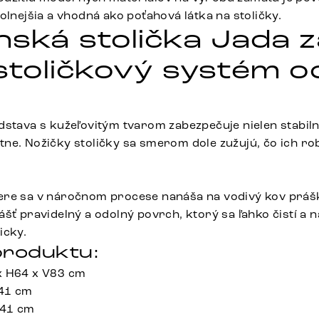
olnejšia a vhodná ako poťahová látka na stoličky.
nská stolička Jada 
 stoličkový systém o
stava s kužeľovitým tvarom zabezpečuje nielen stabilný 
ne. Nožičky stoličky sa smerom dole zužujú, čo ich rob
ere sa v náročnom procese nanáša na vodivý kov prášk
šť pravidelný a odolný povrch, ktorý sa ľahko čistí a 
icky.
roduktu:
x H64 x V83 cm
 41 cm
 41 cm