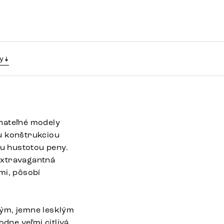
y
vnateľné modely
u konštrukciou
ou hustotou peny.
Extravagantná
mi, pôsobí
ným, jemne lesklým
dne veľmi citlivá