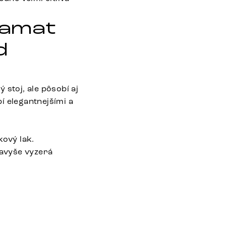
zamat
d
stoj, ale pôsobí aj
í elegantnejšími a
ový lak.
navyše vyzerá