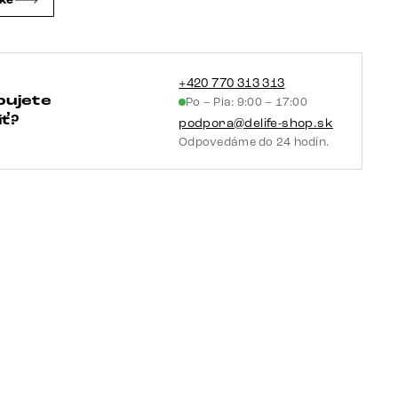
čke
vrecková
pružina
+420 770 313 313
bujete
Po – Pia: 9:00 – 17:00
ť?
podpora@delife-shop.sk
Odpovedáme do 24 hodín.