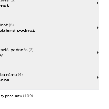
eriál
(8)
mat
dnož
(5)
oblená podnož
eriál podnože
(3)
v
rba rámu
(4)
erna
(190)
nty produktu