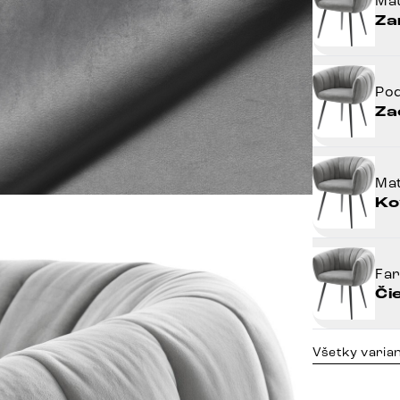
Mat
Za
Po
Za
Mat
Ko
Fa
Či
Všetky varia