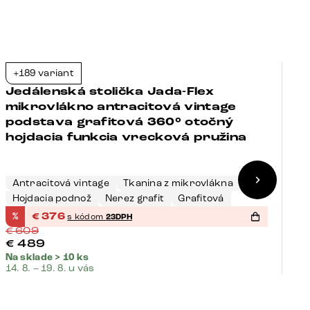
+189 variant
+
-38%
Jedálenská stolička Jada-Flex
J
mikrovlákno antracitová vintage
m
podstava grafitová 360° otočný
č
hojdacia funkcia vrecková pružina
h
Antracitová vintage
Tkanina z mikrovlákna
A
Hojdacia podnož
Nerez grafit
Grafitová
H
%
€
376
%
s kódom
23DPH
€
609
€
€
489
Na sklade > 10 ks
Na
14. 8. – 19. 8. u vás
14.