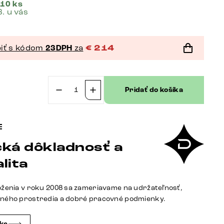
 10 ks
8. u vás
iť s kódom
23DPH
za
€
214
Pridať do košíka
množstvo
Jedálenská
stolička
Jada-
ká dôkladnosť a
Flex
zamat
lita
sivá
4-
oženia v roku 2008 sa zameriavame na udržateľnosť,
nohá
tného prostredia a dobré pracovné podmienky.
zúžená
čierna