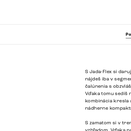
Po
S Jada-Flex si daru
nájdeš iba v segme
čalúnenia s obzvláš
Vďaka tomu sedíš n
kombinácia kresla 
nádherne kompaktn
S zamatom si v tre
vzhľadom. Vďaka po