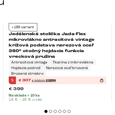
u
+189 variant
-23%
Jedálenská stolička Jada-Flex
mikrovlákno antracitová vintage
krížová podstava nerezová oceľ
360° otočný hojdacia funkcia
vrecková pružina
Antracitová vintage
Tkanina z mikrovlákna
Hojdacia podnož
Nerezová oceľ brúsená
Brúsené striebro
%
€
307
s kódom
23DPH
€
399
Na sklade > 10 ks
14. 8. – 19. 8. u vás