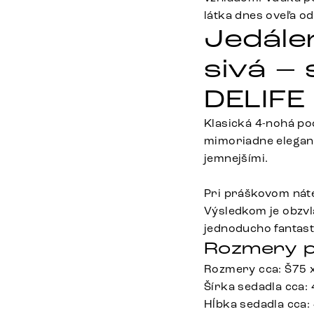
látka dnes oveľa od
Jedále
sivá –
DELIFE
Klasická 4-nohá pod
mimoriadne elegant
jemnejšími.
Pri práškovom nát
Výsledkom je obzvlá
jednoducho fantast
Rozmery p
Rozmery cca: Š75 
Šírka sedadla cca:
Hĺbka sedadla cca: