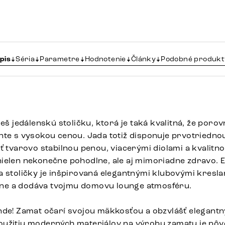
pis
Séria
Parametre
Hodnotenie
Články
Podobné produkt
ješ jedálenskú stoličku, ktorá je taká kvalitná, že poro
nte s vysokou cenou. Jada totiž disponuje prvotriedno
ť tvarovo stabilnou penou, viacerými diolami a kvalitn
ielen nekonečne pohodlne, ale aj mimoriadne zdravo. 
a stoličky je inšpirovaná elegantnými klubovými kresla
e a dodáva tvojmu domovu lounge atmosféru.
nde! Zamat očarí svojou mäkkosťou a obzvlášť elegant
užitiu moderných materiálov na výrobu zamatu je pôvo