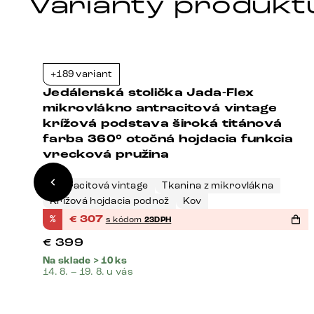
Varianty produkt
+189 variant
9%
-23%
-
Jedálenská stolička Jada-Flex
ge
mikrovlákno antracitová vintage
hý
krížová podstava široká titánová
farba 360° otočná hojdacia funkcia
vrecková pružina
Antracitová vintage
Tkanina z mikrovlákna
Krížová hojdacia podnož
Kov
%
€
307
s kódom
23DPH
€
399
Na sklade > 10 ks
14. 8. – 19. 8. u vás