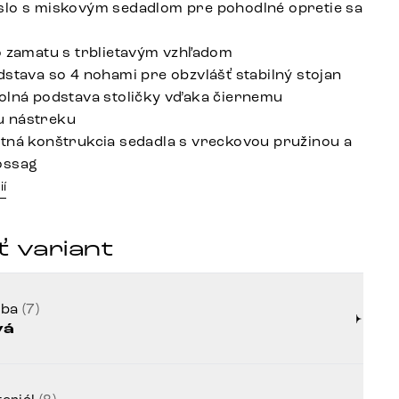
lo s miskovým sedadlom pre pohodlné opretie sa
o zamatu s trblietavým vzhľadom
dstava so 4 nohami pre obzvlášť stabilný stojan
olná podstava stoličky vďaka čiernemu
 nástreku
tná konštrukcia sedadla s vreckovou pružinou a
ossag
ií
 variant
rba
(7)
vá