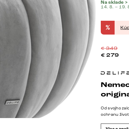
Na sklade >
14. 8. – 19. 
%
Kúp
€
349
€
279
Nemec
origina
Od svojho zal
ochranu živo