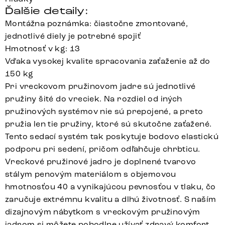
Ďalšie detaily:
Montážna poznámka: čiastočne zmontované,
jednotlivé diely je potrebné spojiť
Hmotnosť v kg: 13
Vďaka vysokej kvalite spracovania zaťaženie až do
150 kg
Pri vreckovom pružinovom jadre sú jednotlivé
pružiny šité do vreciek. Na rozdiel od iných
pružinových systémov nie sú prepojené, a preto
pružia len tie pružiny, ktoré sú skutočne zaťažené.
Tento sedací systém tak poskytuje bodovo elastickú
podporu pri sedení, pričom odľahčuje chrbticu.
Vreckové pružinové jadro je doplnené tvarovo
stálym penovým materiálom s objemovou
hmotnosťou 40 a vynikajúcou pevnosťou v tlaku, čo
zaručuje extrémnu kvalitu a dlhú životnosť. S naším
dizajnovým nábytkom s vreckovým pružinovým
jadrom si môžete pohodlne užívať zdravý komfort