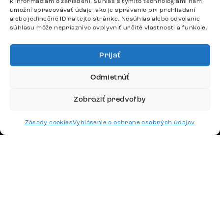
k informáciám o zariadení. Súhlas s týmito technológiami nám
DÔLEŽITÉ ODKAZY
umožní spracovávať údaje, ako je správanie pri prehliadaní
alebo jedinečné ID na tejto stránke. Nesúhlas alebo odvolanie
súhlasu môže nepriaznivo ovplyvniť určité vlastnosti a funkcie.
SLEDUJTE NÁS
Prijať
Potrebujete radu? Ozvite sa.
Odmietnúť
+420 770 313 313
Po – Pia: 9:00 – 17:00
Zobraziť predvoľby
podpora@delife-shop.sk
Odpovedáme do 24 hodín.
Zásady cookies
Vyhlásenie o ochrane osobných údajov
Google recenzie
4,8