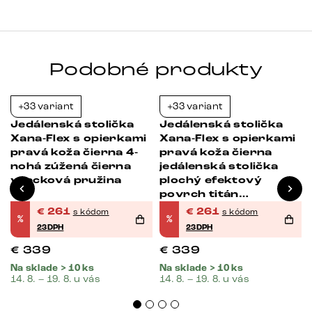
Podobné produkty
+33 variant
+33 variant
-23%
-23%
Jedálenská stolička
Jedálenská stolička
Xana-Flex s opierkami
Xana-Flex s opierkami
pravá koža čierna 4-
pravá koža čierna
nohá zúžená čierna
jedálenská stolička
vrecková pružina
plochý efektový
povrch titán
vrecková pružina
€
261
€
261
s kódom
s kódom
%
%
23DPH
23DPH
€
339
€
339
Na sklade > 10 ks
Na sklade > 10 ks
14. 8. – 19. 8. u vás
14. 8. – 19. 8. u vás