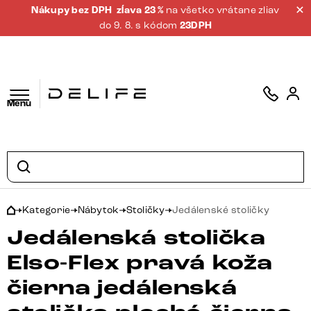
Nákupy bez DPH
zĺava 23 %
na všetko vrátane zliav
do 9. 8. s kódom
23DPH
Menu
Kategorie
Nábytok
Stoličky
Jedálenské stoličky
Jedálenská stolička
Elso-Flex pravá koža
čierna jedálenská