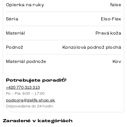
Opierka na ruky
false
Séria
Elso-Flex
Materiál
Pravá koža
Podnož
Konzolová podnož plochá
Materiál podnože
Kov
Potrebujete poradiť?
+420 770 313 313
Po – Pia: 9:00 – 17:00
podpora@delife-shop.sk
Odpovedáme do 24 hodín.
Zaradené v kategóriách