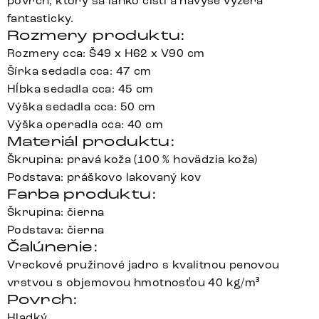
povrch, ktorý sa ľahko čistí a navyše vyzerá
fantasticky.
Rozmery produktu:
Rozmery cca: Š49 x H62 x V90 cm
Šírka sedadla cca: 47 cm
Hĺbka sedadla cca: 45 cm
Výška sedadla cca: 50 cm
Výška operadla cca: 40 cm
Materiál produktu:
Škrupina: pravá koža (100 % hovädzia koža)
Podstava: práškovo lakovaný kov
Farba produktu:
Škrupina: čierna
Podstava: čierna
Čalúnenie:
Vreckové pružinové jadro s kvalitnou penovou
vrstvou s objemovou hmotnosťou 40 kg/m³
Povrch:
Hladký