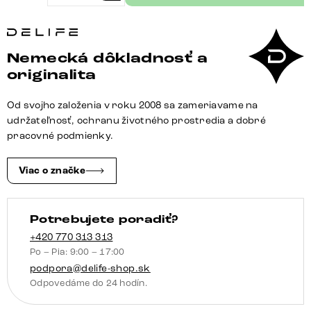
Jedálenská
stolička
Elso-
Nemecká dôkladnosť a
Flex
originalita
pravá
koža
Od svojho založenia v roku 2008 sa zameriavame na
čierna
udržateľnosť, ochranu životného prostredia a dobré
jedálenská
pracovné podmienky.
stolička
plochá
Viac o značke
čierna
vrecková
Potrebujete poradiť?
pružina
+420 770 313 313
Po – Pia: 9:00 – 17:00
podpora@delife-shop.sk
Odpovedáme do 24 hodín.