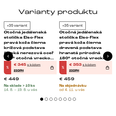
Varianty produktu
+35 variant
+35 variant
-23%
-23%
Otočná jedálenská
Otočná jedálenská
stolička Elso-Flex
stolička Elso-Flex
pravá koža čierna
pravá koža čierna
krížová podstava
drevená podstava
široká nerezová oceľ
hranatá prírodná
360° otočná vrecková
180° otočná vrecková
pružina
pružina
€
345
€
353
s kódom
s kódom
%
%
23DPH
23DPH
€
449
€
459
Na sklade > 10 ks
Na objednávku
14. 8. – 19. 8. u vás
od 4. 11. u vás