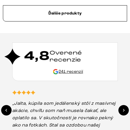
Ďalšie produkty
4,8
Overené
recenzie
241 recenzií
„Jalta, kúpila som jedálenský stôl z masívnej
„O
akácie, chvíľu som naň musela čakať, ale
in
oplatilo sa. V skutočnosti je rovnako pekný
st
ako na fotkách. Stal sa ozdobou našej
ús