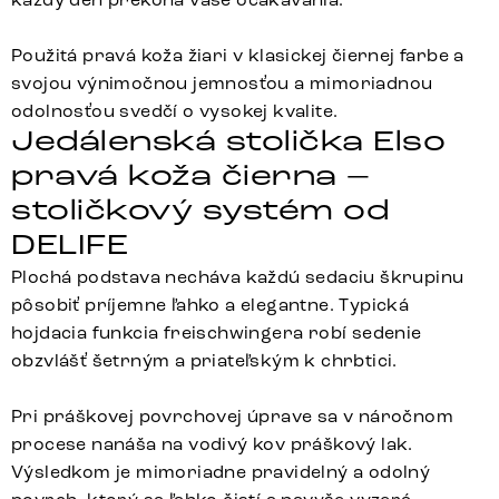
Použitá pravá koža žiari v klasickej čiernej farbe a
svojou výnimočnou jemnosťou a mimoriadnou
odolnosťou svedčí o vysokej kvalite.
Jedálenská stolička Elso
pravá koža čierna –
stoličkový systém od
DELIFE
Plochá podstava necháva každú sedaciu škrupinu
pôsobiť príjemne ľahko a elegantne. Typická
hojdacia funkcia freischwingera robí sedenie
obzvlášť šetrným a priateľským k chrbtici.
Pri práškovej povrchovej úprave sa v náročnom
procese nanáša na vodivý kov práškový lak.
Výsledkom je mimoriadne pravidelný a odolný