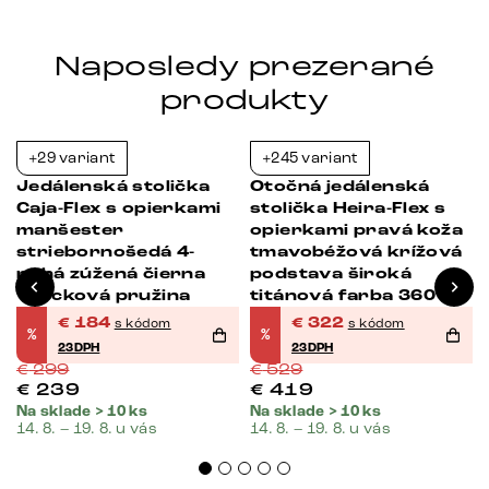
Naposledy prezerané
produkty
+29 variant
+245 variant
-38%
-39%
Jedálenská stolička
Otočná jedálenská
Caja-Flex s opierkami
stolička Heira-Flex s
manšester
opierkami pravá koža
striebornošedá 4-
tmavobéžová krížová
nohá zúžená čierna
podstava široká
vrecková pružina
titánová farba 360°
otočná vrecková
€
184
€
322
s kódom
s kódom
%
%
pružina
23DPH
23DPH
€
299
€
529
€
239
€
419
Na sklade > 10 ks
Na sklade > 10 ks
14. 8. – 19. 8. u vás
14. 8. – 19. 8. u vás