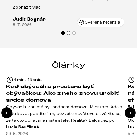
Es
stola bolo malé poškodenie, pravdepodobne
Zobraziť viac
16.
vzniklo pri preprave, ale vďaka pánovi
Judit Bognár
Vincze pri riešení mojej záležitosti pristúpili
Overená recenzia
8. 7. 2026
veľmi korektne. Odporúčam produkty Delife
každému.“
Články
4 min. čítania
Keď obývačka prestane byť
Ko
obývačkou: Ako z neho znovu urobiť
ná
srdce domova
ef
Obývacia izba má byť srdcom domova. Miestom, kde si
Exis
dáte kávu, pustíte film, pozvete návštevu a tvárite sa,
Seda
že takto upratané máte stále. Realita? Deka cez pol
Člov
sedačky, ovládač záhadne zmizol, konferenčný stolík
Lucie Neužilová
veľm
Luci
slúži ako odkladisko všetkého od účteniek po balzam
29. 6. 2026
si n
5. 6