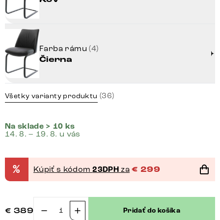
Farba rámu
(4)
Čierna
(36)
Všetky varianty produktu
Na sklade > 10 ks
14. 8. – 19. 8. u vás
%
Kúpiť s kódom
23DPH
za
€
299
€
389
Pridať do košíka
množstvo