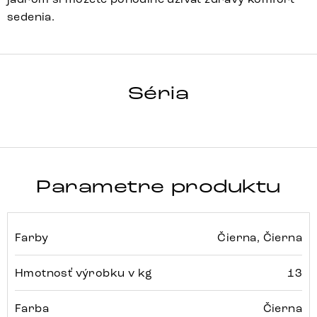
sedenia.
Elso-Flex
Array
Detail celej série
Séria
Parametre produktu
Farby
Čierna, Čierna
Hmotnosť výrobku v kg
13
Farba
Čierna