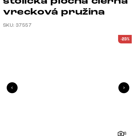
stolička plochá čierna
vrecková pružina
SKU: 37557
-23%
8