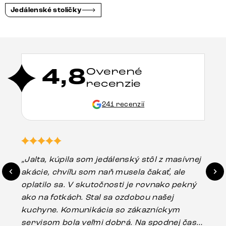
Jedálenské stoličky
4,8
Overené
recenzie
241 recenzií
„Jalta, kúpila som jedálenský stôl z masívnej
„O
akácie, chvíľu som naň musela čakať, ale
in
oplatilo sa. V skutočnosti je rovnako pekný
st
ako na fotkách. Stal sa ozdobou našej
ús
kuchyne. Komunikácia so zákazníckym
sp
servisom bola veľmi dobrá. Na spodnej časti