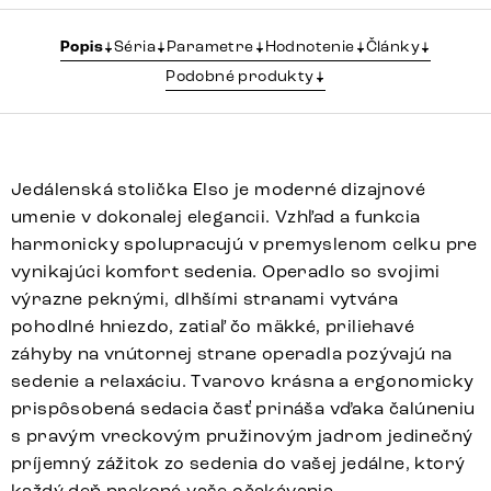
Popis
Séria
Parametre
Hodnotenie
Články
Podobné produkty
Jedálenská stolička Elso je moderné dizajnové
umenie v dokonalej elegancii. Vzhľad a funkcia
harmonicky spolupracujú v premyslenom celku pre
vynikajúci komfort sedenia. Operadlo so svojimi
výrazne peknými, dlhšími stranami vytvára
pohodlné hniezdo, zatiaľ čo mäkké, priliehavé
záhyby na vnútornej strane operadla pozývajú na
sedenie a relaxáciu. Tvarovo krásna a ergonomicky
prispôsobená sedacia časť prináša vďaka čalúneniu
s pravým vreckovým pružinovým jadrom jedinečný
príjemný zážitok zo sedenia do vašej jedálne, ktorý
každý deň prekoná vaše očakávania.