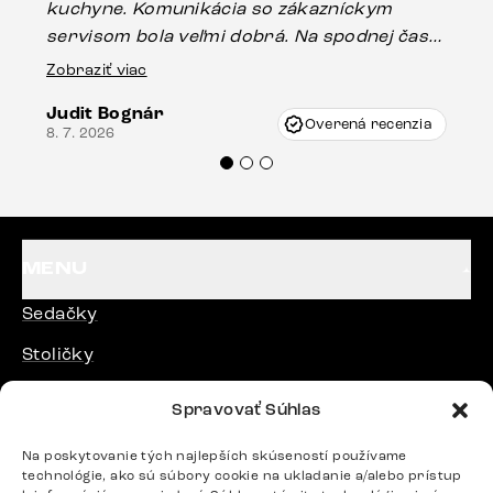
kuchyne. Komunikácia so zákazníckym
sp
servisom bola veľmi dobrá. Na spodnej časti
Es
stola bolo malé poškodenie, pravdepodobne
Zobraziť viac
16.
vzniklo pri preprave, ale vďaka pánovi
Judit Bognár
Vincze pri riešení mojej záležitosti pristúpili
Overená recenzia
8. 7. 2026
veľmi korektne. Odporúčam produkty Delife
každému.“
MENU
Sedačky
Stoličky
Postele
Spravovať Súhlas
Stoly
Na poskytovanie tých najlepších skúseností používame
technológie, ako sú súbory cookie na ukladanie a/alebo prístup