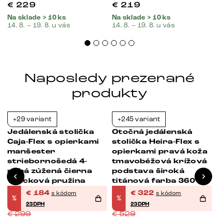
€
229
€
219
Na sklade > 10 ks
Na sklade > 10 ks
14. 8. – 19. 8. u vás
14. 8. – 19. 8. u vás
Naposledy prezerané
produkty
+29 variant
+245 variant
-38%
-39%
Jedálenská stolička
Otočná jedálenská
Caja-Flex s opierkami
stolička Heira-Flex s
manšester
opierkami pravá koža
striebornošedá 4-
tmavobéžová krížová
nohá zúžená čierna
podstava široká
vrecková pružina
titánová farba 360°
otočná vrecková
€
184
€
322
s kódom
s kódom
%
%
pružina
23DPH
23DPH
€
299
€
529