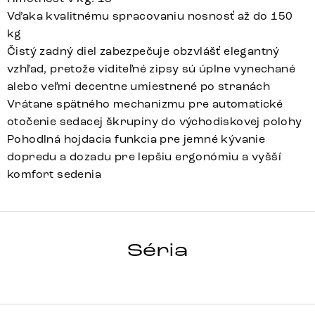
Vďaka kvalitnému spracovaniu nosnosť až do 150
kg
Čistý zadný diel zabezpečuje obzvlášť elegantný
vzhľad, pretože viditeľné zipsy sú úplne vynechané
alebo veľmi decentne umiestnené po stranách
Vrátane spätného mechanizmu pre automatické
otočenie sedacej škrupiny do východiskovej polohy
Pohodlná hojdacia funkcia pre jemné kývanie
dopredu a dozadu pre lepšiu ergonómiu a vyšší
komfort sedenia
Clea-Flex
Array
Detail celej série
Séria