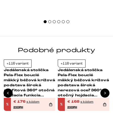
Podobné produkty
+116 variant
+116 variant
-23%
-23%
Jedálenská stolička
Jedálenská stolička
Pela-Flex bouclé
Pela-Flex bouclé
mäkký béžová krížová
mäkký béžová krížová
podstava široká
podstava široká
grafitová 360° otočná
nerezová oceľ 360°
hojdacia funkcia
otočný hojdacia
vrecková pružina
funkcia vrecková
€
176
€
168
s kódom
s kódom
%
%
pružina
23DPH
23DPH