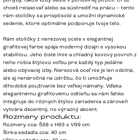
chceš relaxovať alebo sa sústrediť na prácu – tento
rám stoličky sa prispôsobí a umožní dynamické
sedenie, ktoré optimálne podporuje tvoje telo.
Rám stoličky z nerezovej ocele v elegantnej
grafitovej farbe spája moderný dizajn s vysokou
stabilitou. Jeho čisté línie a chladný kovový povrch z
neho robia štýlovú voľbu pre každý typ jedálne
alebo obývacej izby. Nerezová oceľ nie je len odolná,
ale aj nenáročná na údržbu, čo ti umožňuje
dlhodobé používanie bez veľkej námahy. Vďaka
elegantnému grafitovému odtieňu sa rám ľahko
integruje do rôznych štýlov zariadenia a zároveň
vytvára decentný, no výrazný akcent.
Rozmery produktu:
Rozmery cca: Š68 x H63 x V99 cm
Šírka sedadla cca: 40 cm