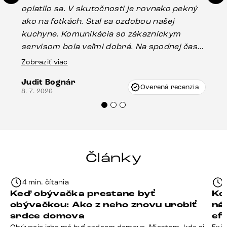
oplatilo sa. V skutočnosti je rovnako pekný
st
ako na fotkách. Stal sa ozdobou našej
ús
kuchyne. Komunikácia so zákazníckym
sp
servisom bola veľmi dobrá. Na spodnej časti
Es
stola bolo malé poškodenie, pravdepodobne
Zobraziť viac
16.
vzniklo pri preprave, ale vďaka pánovi
Judit Bognár
Vincze pri riešení mojej záležitosti pristúpili
Overená recenzia
8. 7. 2026
veľmi korektne. Odporúčam produkty Delife
každému.“
Články
4 min. čítania
Keď obývačka prestane byť
Ko
obývačkou: Ako z neho znovu urobiť
ná
srdce domova
ef