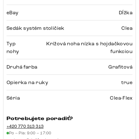
eBay
Dĺžka
Sedák systém stoličiek
Clea
Typ
Krížová noha nízka s hojdačkovou
nohy
funkciou
Druhá farba
Grafitová
Opierka na ruky
true
Séria
Clea-Flex
Potrebujete poradiť?
+420 770 313 313
Po – Pia: 9:00 – 17:00