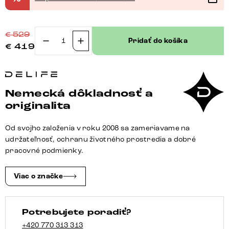
€
529
Pridať do košíka
€
419
množstvo
Jedálenská
stolička
Clea-
Nemecká dôkladnosť a
Flex
originalita
tkanina
mäkký
Od svojho založenia v roku 2008 sa zameriavame na
béžová
udržateľnosť, ochranu životného prostredia a dobré
podstava
pracovné podmienky.
grafitová
360°
Viac o značke
otočný
hojdacia
Potrebujete poradiť?
funkcia
+420 770 313 313