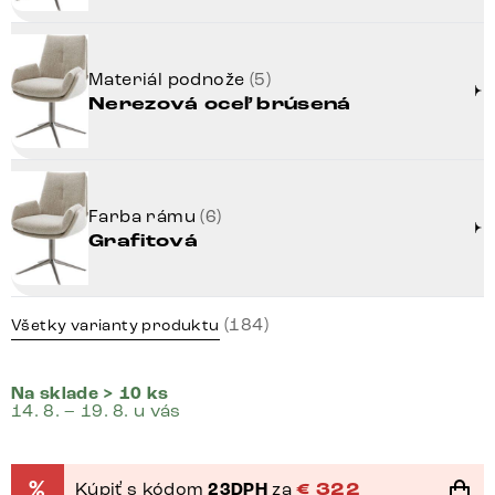
Materiál podnože
(5)
Nerezová oceľ brúsená
Farba rámu
(6)
Grafitová
(184)
Všetky varianty produktu
Na sklade > 10 ks
14. 8. – 19. 8. u vás
%
Kúpiť s kódom
23DPH
za
€
322