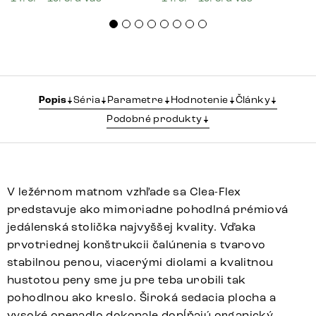
Popis
Séria
Parametre
Hodnotenie
Články
Podobné produkty
V ležérnom matnom vzhľade sa Clea-Flex
predstavuje ako mimoriadne pohodlná prémiová
jedálenská stolička najvyššej kvality. Vďaka
prvotriednej konštrukcii čalúnenia s tvarovo
stabilnou penou, viacerými diolami a kvalitnou
hustotou peny sme ju pre teba urobili tak
pohodlnou ako kreslo. Široká sedacia plocha a
vysoké operadlo dokonale dopĺňajú organický