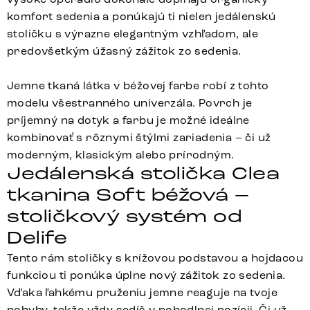
komfort sedenia a ponúkajú ti nielen jedálenskú
stoličku s výrazne elegantným vzhľadom, ale
predovšetkým úžasný zážitok zo sedenia.
Jemne tkaná látka v béžovej farbe robí z tohto
modelu všestranného univerzála. Povrch je
príjemný na dotyk a farbu je možné ideálne
kombinovať s rôznymi štýlmi zariadenia – či už
moderným, klasickým alebo prírodným.
Jedálenská stolička Clea
tkanina Soft béžová –
stoličkový systém od
Delife
Tento rám stoličky s krížovou podstavou a hojdacou
funkciou ti ponúka úplne nový zážitok zo sedenia.
Vďaka ľahkému pruženiu jemne reaguje na tvoje
pohyby, takže vždy sedíš v pohodlnej pozícii. Či už