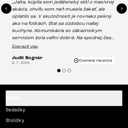
„Jalta, kúpila som jedálenský stôl z masívnej
„O
akácie, chvíľu som naň musela čakať, ale
in
oplatilo sa. V skutočnosti je rovnako pekný
st
ako na fotkách. Stal sa ozdobou našej
ús
kuchyne. Komunikácia so zákazníckym
sp
servisom bola veľmi dobrá. Na spodnej časti
Es
stola bolo malé poškodenie, pravdepodobne
Zobraziť viac
16.
vzniklo pri preprave, ale vďaka pánovi
Judit Bognár
Vincze pri riešení mojej záležitosti pristúpili
Overená recenzia
8. 7. 2026
veľmi korektne. Odporúčam produkty Delife
každému.“
MENU
Sedačky
Stoličky