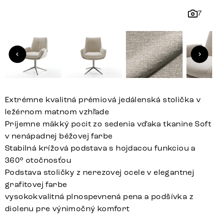
7
Extrémne kvalitná prémiová jedálenská stolička v
ležérnom matnom vzhľade
Príjemne mäkký pocit zo sedenia vďaka tkanine Soft
v nenápadnej béžovej farbe
Stabilná krížová podstava s hojdacou funkciou a
360° otočnosťou
Podstava stoličky z nerezovej ocele v elegantnej
grafitovej farbe
vysokokvalitná plnospevnená pena a podšívka z
diolenu pre výnimočný komfort