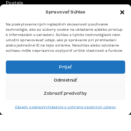
Postele
Spravovať Súhlas
Stoly
Na poskytovanie tých najlepších skúseností používame
technológie, ako sú súbory cookie na ukladanie a/alebo prístup
DÔLEŽITÉ ODKAZY
k informáciám o zariadení. Súhlas s týmito technológiami nám
umožní spracovávať údaje, ako je správanie pri prehliadaní
alebo jedinečné ID na tejto stránke. Nesúhlas alebo odvolanie
SLEDUJTE NÁS
súhlasu môže nepriaznivo ovplyvniť určité vlastnosti a funkcie.
Prijať
Potrebujete radu? Ozvite sa.
+420 770 313 313
Odmietnúť
Po – Pia: 9:00 – 17:00
podpora@delife-shop.sk
Zobraziť predvoľby
Odpovedáme do 24 hodín.
Zásady cookies
Vyhlásenie o ochrane osobných údajov
Google recenzie
4,8