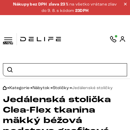
Nákupy bez DPH
zĺava 23 %
na všetko vrátane zliav
do 9. 8. s kódom
23DPH
Menu
Kategorie
Nábytok
Stoličky
Jedálenské stoličky
Jedálenská stolička
Clea-Flex tkanina
mäkký béžová