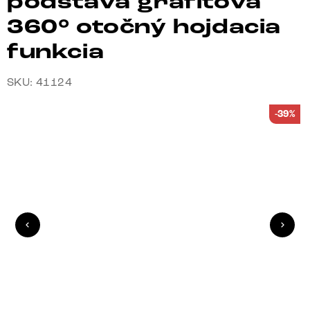
podstava grafitová
360° otočný hojdacia
funkcia
SKU: 41124
-39%