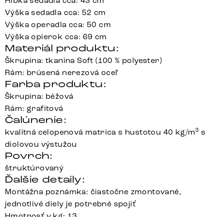
Hĺbka sedadla cca: 43 cm
Výška sedadla cca: 52 cm
Výška operadla cca: 50 cm
Výška opierok cca: 69 cm
Materiál produktu:
Škrupina: tkanina Soft (100 % polyester)
Rám: brúsená nerezová oceľ
Farba produktu:
Škrupina: béžová
Rám: grafitová
Čalúnenie:
3
kvalitná celopenová matrica s hustotou 40 kg/m
s
diolovou výstužou
Povrch:
štruktúrovaný
Ďalšie detaily:
Montážna poznámka: čiastočne zmontované,
jednotlivé diely je potrebné spojiť
Hmotnosť v kg: 13