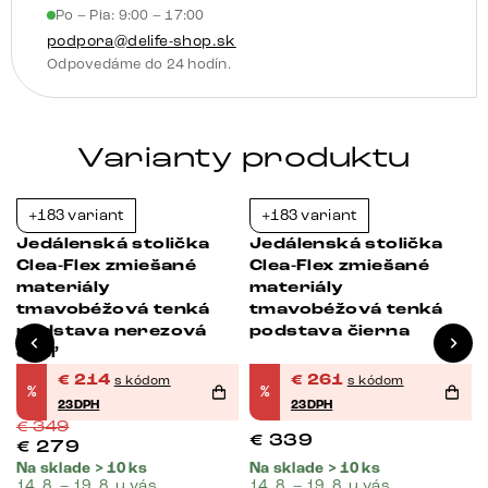
Po – Pia: 9:00 – 17:00
podpora@delife-shop.sk
Odpovedáme do 24 hodín.
Varianty produktu
+183 variant
+183 variant
-39%
-23%
Jedálenská stolička
Jedálenská stolička
Clea-Flex zmiešané
Clea-Flex zmiešané
materiály
materiály
tmavobéžová tenká
tmavobéžová tenká
podstava nerezová
podstava čierna
oceľ
€
214
€
261
s kódom
s kódom
%
%
23DPH
23DPH
€
349
€
339
€
279
Na sklade > 10 ks
Na sklade > 10 ks
14. 8. – 19. 8. u vás
14. 8. – 19. 8. u vás