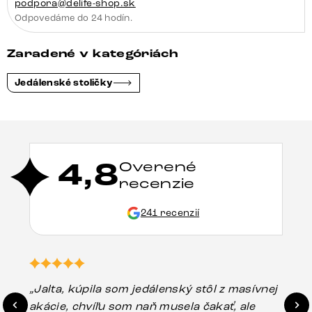
podpora@delife-shop.sk
Odpovedáme do 24 hodín.
Zaradené v kategóriách
Jedálenské stoličky
4,8
Overené
recenzie
241 recenzií
„Jalta, kúpila som jedálenský stôl z masívnej
„O
akácie, chvíľu som naň musela čakať, ale
in