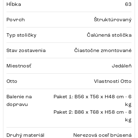
Hĺbka
63
Povrch
Štruktúrovaný
Typ stoličky
Čalúnená stolička
Stav zostavenia
Čiastočne zmontované
Miestnosť
Jedáleň
Otto
Vlastnosti Otto
Balenie na
Paket 1: B56 x T56 x H48 cm - 6
dopravu
kg
Paket 2: B86 x T68 x H58 cm - 8
kg
Druhý materiál
Nerezová oceľ brúsená