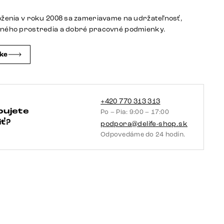
mäkký
béžová
oženia v roku 2008 sa zameriavame na udržateľnosť,
4-
tného prostredia a dobré pracovné podmienky.
nohá
zúžená
čke
čierna
+420 770 313 313
bujete
Po – Pia: 9:00 – 17:00
ť?
podpora@delife-shop.sk
Odpovedáme do 24 hodín.