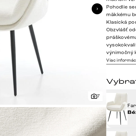
Pohodlie se
mäkkému bou
Klasická po
Obzvlášť od
práškovému
vysokokvali
výnimočný 
Viac informác
Vybrať
7
Fa
Bé