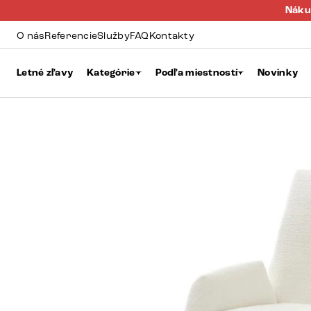
Náku
O nás
Referencie
Služby
FAQ
Kontakty
Letné zľavy
Kategórie
Podľa miestností
Novinky