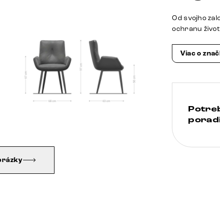
Od svojho zal
ochranu živo
Viac o zna
Potre
poradi
brázky