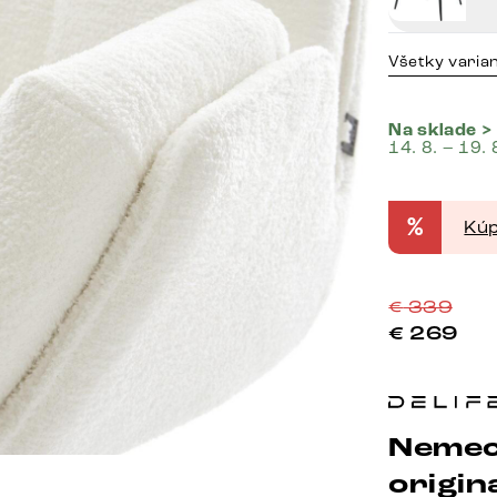
Všetky varia
Na sklade >
14. 8. – 19. 
%
Kúp
€
339
€
269
Nemec
origina