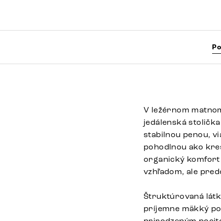
Po
V ležérnom matnom
jedálenská stolička
stabilnou penou, vi
pohodlnou ako kres
organický komfort 
vzhľadom, ale pred
Štruktúrovaná látk
príjemne mäkký pov
prirodzeným poci