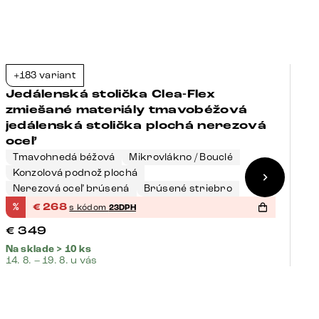
+183 variant
+
-23%
Jedálenská stolička Clea-Flex
J
zmiešané materiály tmavobéžová
z
jedálenská stolička plochá nerezová
j
oceľ
Tmavohnedá béžová
Mikrovlákno / Bouclé
Konzolová podnož plochá
T
Nerezová oceľ brúsená
Brúsené striebro
K
%
€
268
%
s kódom
23DPH
€
349
€
Na sklade > 10 ks
Na
14. 8. – 19. 8. u vás
14.