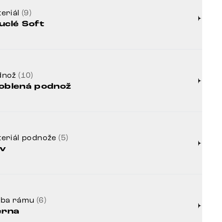
eriál
(9)
uclé Soft
dnož
(10)
oblená podnož
eriál podnože
(5)
v
rba rámu
(6)
erna