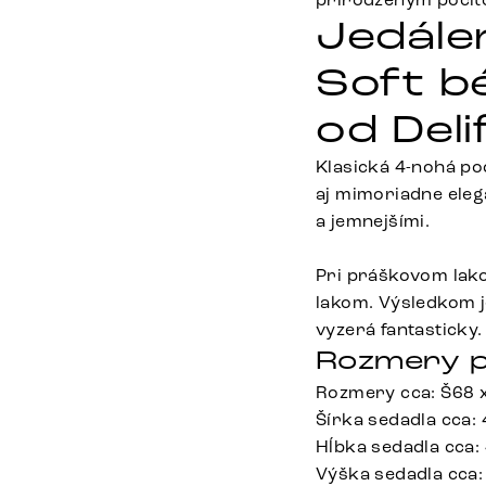
Jedále
Soft b
od Deli
Klasická 4-nohá po
aj mimoriadne eleg
a jemnejšími.
Pri práškovom lak
lakom. Výsledkom j
vyzerá fantasticky.
Rozmery p
Rozmery cca: Š68 
Šírka sedadla cca:
Hĺbka sedadla cca:
Výška sedadla cca: