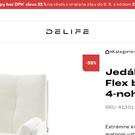
py bez DPH
zĺava 23 %
na všetko vrátane zliav do 9. 8. s kódom
Kategorie
-39%
Jedál
Flex
4-no
SKU: 41331
Extrémne kv
matnom vzh