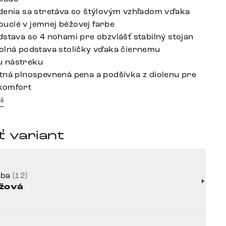
denia sa stretáva so štýlovým vzhľadom vďaka
clé v jemnej béžovej farbe
dstava so 4 nohami pre obzvlášť stabilný stojan
olná podstava stoličky vďaka čiernemu
 nástreku
tná plnospevnená pena a podšívka z diolenu pre
komfort
ií
 variant
rba
(12)
žová