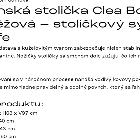
nská stolička Clea B
éžová – stoličkový 
fe
dstava s kužeľovitým tvarom zabezpečuje nielen stabilný
antne. Nožičky stoličky sa smerom dole zužujú, čo ich 
ovaní sa v náročnom procese nanáša vodivý kovový po
e mimoriadne pravidelný a odolný povrch, ktorý sa ľahk
roduktu:
x H63 x V97 cm
 40 cm
 43 cm
 50 cm