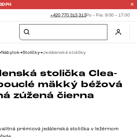
23DPH
+420 770 313 313
Po – Pia: 9:00 – 17:00
Nábytok
Stoličky
Jedálenské stoličky
enská stolička Clea-
 bouclé mäkký béžová
há zúžená čierna
alitná prémiová jedálenská stolička v ležérnom
ľade