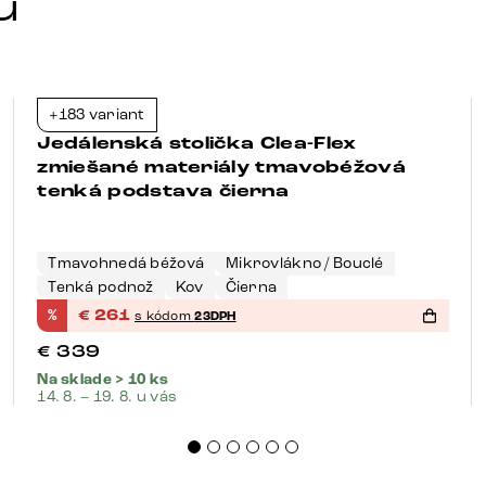
u
+183 variant
-23%
Jedálenská stolička Clea-Flex
zmiešané materiály tmavobéžová
tenká podstava čierna
Tmavohnedá béžová
Mikrovlákno / Bouclé
Tenká podnož
Kov
Čierna
%
€
261
s kódom
23DPH
€
339
Na sklade > 10 ks
14. 8. – 19. 8. u vás