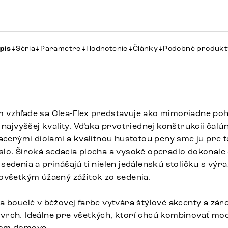
pis
Séria
Parametre
Hodnotenie
Články
Podobné produkt
 vzhľade sa Clea-Flex predstavuje ako mimoriadne po
 najvyššej kvality. Vďaka prvotriednej konštrukcii čalú
acerými diolami a kvalitnou hustotou peny sme ju pre t
lo. Široká sedacia plocha a vysoké operadlo dokonale
sedenia a prinášajú ti nielen jedálenskú stoličku s vý
ovšetkým úžasný zážitok zo sedenia.
a bouclé v béžovej farbe vytvára štýlové akcenty a zár
rch. Ideálne pre všetkých, ktorí chcú kombinovať mod
tom domova.