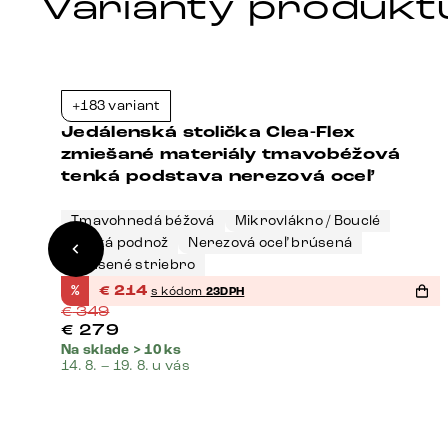
Varianty produkt
+183 variant
3%
-39%
Jedálenská stolička Clea-Flex
zmiešané materiály tmavobéžová
tenká podstava nerezová oceľ
Tmavohnedá béžová
Mikrovlákno / Bouclé
Tenká podnož
Nerezová oceľ brúsená
Brúsené striebro
%
€
214
s kódom
23DPH
€
349
€
279
Na sklade > 10 ks
14. 8. – 19. 8. u vás