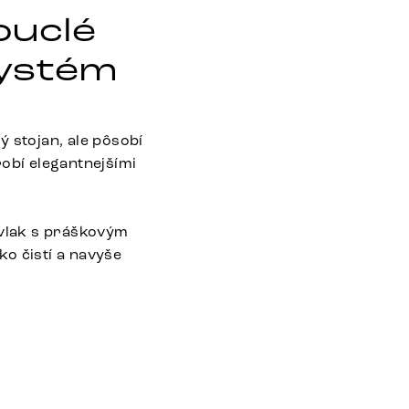
ouclé
systém
 stojan, ale pôsobí
robí elegantnejšími
vlak s práškovým
o čistí a navyše