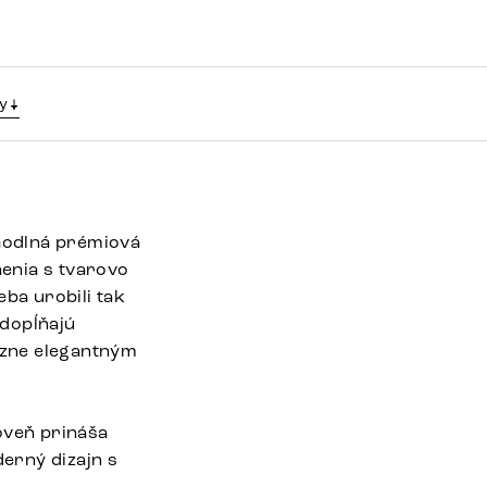
y
hodlná prémiová
nenia s tvarovo
eba urobili tak
 dopĺňajú
razne elegantným
oveň prináša
erný dizajn s