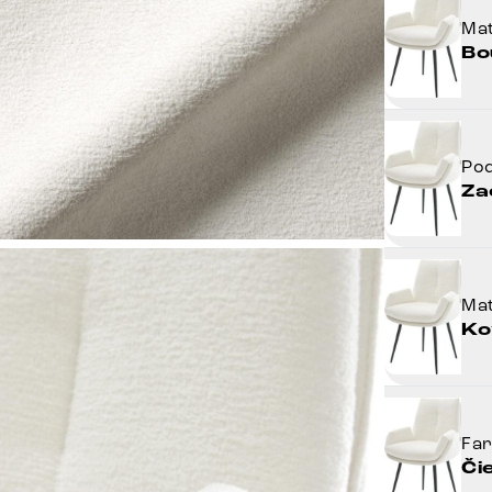
Mat
Bo
Po
Za
Mat
Ko
Fa
Či