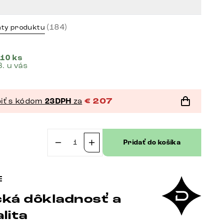
(184)
nty produktu
 10 ks
8. u vás
iť s kódom
23DPH
za
€
207
Pridať do košíka
množstvo
Jedálenská
stolička
Clea-
ká dôkladnosť a
Flex
bouclé
lita