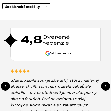
Jedálenské stoličky
4,8
Overené
recenzie
241 recenzií
„Jalta, kúpila som jedálenský stôl z masívnej
„O
akácie, chvíľu som naň musela čakať, ale
in
oplatilo sa. V skutočnosti je rovnako pekný
st
ako na fotkách. Stal sa ozdobou našej
ús
kuchyne. Komunikácia so zákazníckym
sp