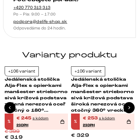
nerezová
oceľ
+420 770 313 313
Po – Pia: 9:00 – 17:00
otočný
podpora@delife-shop.sk
360°
Odpovedáme do 24 hodín.
hojdacia
funkcia
vrecková
Varianty produktu
pružina
+106 variant
+106 variant
-39%
-23%
Jedálenská stolička
Jedálenská stolička
Alja-Flex s opierkami
Alja-Flex s opierkami
manšester strieborno
manšester strieborno
á
sivá krížová podstava
sivá krížová podstava
zúžená nerezová oceľ
široká nerezová oceľ
otočný o 180°
otočný 360° vrecková
vrecková pružina
pružina
€
245
€
253
s kódom
s kódom
%
%
23DPH
23DPH
€
399
€
329
€
319