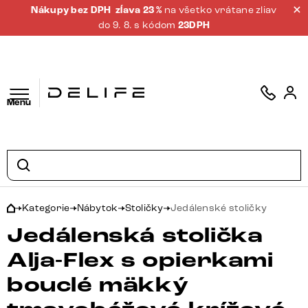
Nákupy bez DPH
zĺava 23 %
na všetko vrátane zliav
do 9. 8. s kódom
23DPH
Menu
Kategorie
Nábytok
Stoličky
Jedálenské stoličky
Jedálenská stolička
Alja-Flex s opierkami
bouclé mäkký