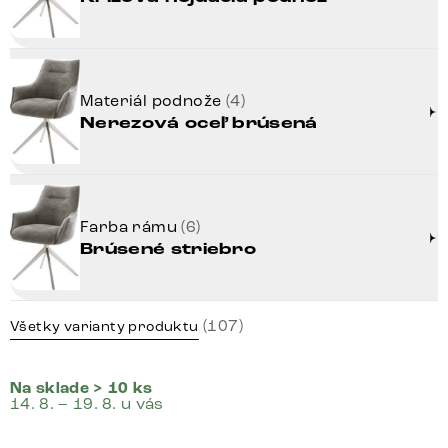
Materiál podnože
(4)
Nerezová oceľ brúsená
Farba rámu
(6)
Brúsené striebro
(107)
Všetky varianty produktu
Na sklade > 10 ks
14. 8. – 19. 8. u vás