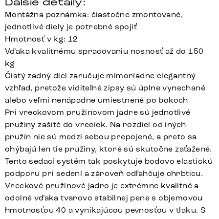
Ďalšie detaily:
Montážna poznámka: čiastočne zmontované,
jednotlivé diely je potrebné spojiť
Hmotnosť v kg: 12
Vďaka kvalitnému spracovaniu nosnosť až do 150
kg
Čistý zadný diel zaručuje mimoriadne elegantný
vzhľad, pretože viditeľné zipsy sú úplne vynechané
alebo veľmi nenápadne umiestnené po bokoch
Pri vreckovom pružinovom jadre sú jednotlivé
pružiny zašité do vreciek. Na rozdiel od iných
pružín nie sú medzi sebou prepojené, a preto sa
ohýbajú len tie pružiny, ktoré sú skutočne zaťažené.
Tento sedací systém tak poskytuje bodovo elastickú
podporu pri sedení a zároveň odľahčuje chrbticu.
Vreckové pružinové jadro je extrémne kvalitné a
odolné vďaka tvarovo stabilnej pene s objemovou
hmotnosťou 40 a vynikajúcou pevnosťou v tlaku. S