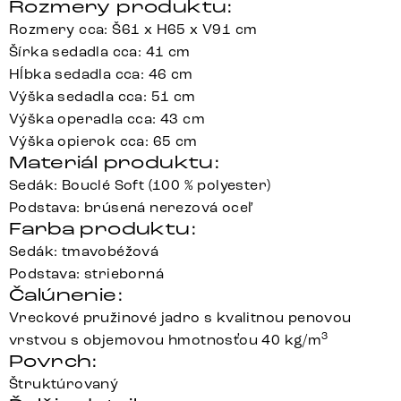
Rozmery produktu:
Rozmery cca: Š61 x H65 x V91 cm
Šírka sedadla cca: 41 cm
Hĺbka sedadla cca: 46 cm
Výška sedadla cca: 51 cm
Výška operadla cca: 43 cm
Výška opierok cca: 65 cm
Materiál produktu:
Sedák: Bouclé Soft (100 % polyester)
Podstava: brúsená nerezová oceľ
Farba produktu:
Sedák: tmavobéžová
Podstava: strieborná
Čalúnenie:
Vreckové pružinové jadro s kvalitnou penovou
3
vrstvou s objemovou hmotnosťou 40 kg/m
Povrch:
Štruktúrovaný