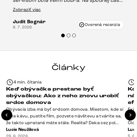
servisom bola veľmi dobrá. Na spodnej časti
Es
stola bolo malé poškodenie, pravdepodobne
Zobraziť viac
16.
vzniklo pri preprave, ale vďaka pánovi
Judit Bognár
Vincze pri riešení mojej záležitosti pristúpili
Overená recenzia
8. 7. 2026
veľmi korektne. Odporúčam produkty Delife
každému.“
Články
4 min. čítania
Keď obývačka prestane byť
Ko
obývačkou: Ako z neho znovu urobiť
ná
srdce domova
ef
Obývacia izba má byť srdcom domova. Miestom, kde si
Exis
dáte kávu, pustíte film, pozvete návštevu a tvárite sa,
Seda
že takto upratané máte stále. Realita? Deka cez pol
Člov
sedačky, ovládač záhadne zmizol, konferenčný stolík
Lucie Neužilová
veľm
Luci
slúži ako odkladisko všetkého od účteniek po balzam
29. 6. 2026
si n
5. 6