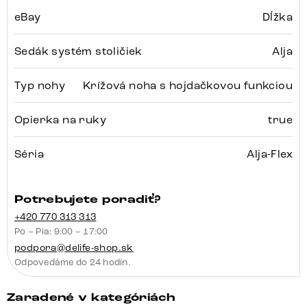
eBay
Dĺžka
Sedák systém stoličiek
Alja
Typ nohy
Krížová noha s hojdačkovou funkciou
Opierka na ruky
true
Séria
Alja-Flex
Potrebujete poradiť?
+420 770 313 313
Po – Pia: 9:00 – 17:00
podpora@delife-shop.sk
Odpovedáme do 24 hodín.
Zaradené v kategóriách