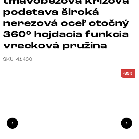
tmavobéžová krížová
podstava široká
nerezová oceľ otočný
360° hojdacia funkcia
vrecková pružina
SKU: 41430
-39%