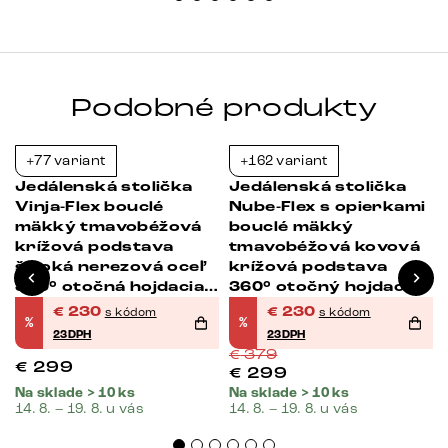
Podobné produkty
+77 variant
+162 variant
-23%
-39%
Jedálenská stolička
Jedálenská stolička
ý
Vinja-Flex bouclé
Nube-Flex s opierkami
mäkký tmavobéžová
bouclé mäkký
krížová podstava
tmavobéžová kovová
široká nerezová oceľ
krížová podstava
360° otočná hojdacia
360° otočný hojdacia
funkcia
funkcia vrecková
€
230
€
230
s kódom
s kódom
%
%
pružina
23DPH
23DPH
€
379
€
299
€
299
Na sklade > 10 ks
Na sklade > 10 ks
14. 8. – 19. 8. u vás
14. 8. – 19. 8. u vás