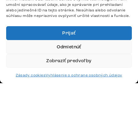
DÔLEŽITÉ ODKAZY
umožní spracovávať údaje, ako je správanie pri prehliadaní
alebo jedinečné ID na tejto stránke. Nesúhlas alebo odvolanie
súhlasu môže nepriaznivo ovplyvniť určité vlastnosti a funkcie.
SLEDUJTE NÁS
Prijať
Potrebujete radu? Ozvite sa.
Odmietnúť
+420 770 313 313
Zobraziť predvoľby
Po – Pia: 9:00 – 17:00
podpora@delife-shop.sk
Odpovedáme do 24 hodín.
Zásady cookies
Vyhlásenie o ochrane osobných údajov
Google recenzie
4,8