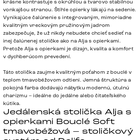
krásne kontrastuje s okrúhlou a tvarovo stabilnou
vonkajšou stranou. Štíhle opierky lákajú na sedenie.
Vynikajúce čalúnenie s integrovaným, mimoriadne
kvalitným vreckovým pružinovým jadrom
zabezpečuje, že už nikdy nebudete chcieť sedieť na
inej čalúnenej stoličke ako na Alja s opierkami.
Pretože Alja s opierkami je dizajn, kvalita a komfort
v dychberúcom prevedení.
Táto stolička zaujme kvalitným poťahom z bouclé v
teplom tmavobéžovom odtieni. Jemná štruktúra a
pokojná farba dodávajú nábytku modernú, útulnú
charizmu – ideálne do jedálne alebo čitateľského
kútika.
Jedálenská stolička Alja s
opierkami Bouclé Soft
tmavobéžová – stoličkový