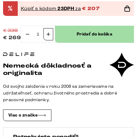
%
Kúpiť s kódom
23DPH
za
€
207
€
339
Pridať do košíka
€
269
množstvo
Jedálenská
stolička
Alja-
Nemecká dôkladnosť a
Flex
originalita
s
opierkami
Od svojho založenia v roku 2008 sa zameriavame na
bouclé
udržateľnosť, ochranu životného prostredia a dobré
mäkký
pracovné podmienky.
tmavobéžová
krížová
Viac o značke
podstava
široká
Potrebujete poradiť?