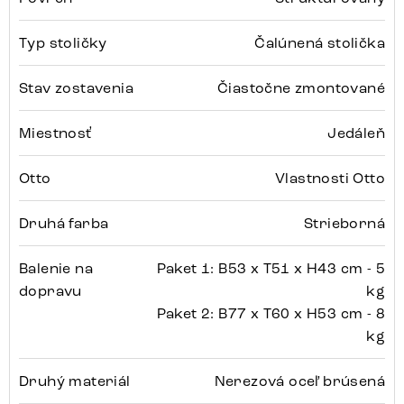
Typ stoličky
Čalúnená stolička
Stav zostavenia
Čiastočne zmontované
Miestnosť
Jedáleň
Otto
Vlastnosti Otto
Druhá farba
Strieborná
Balenie na
Paket 1: B53 x T51 x H43 cm - 5
dopravu
kg
Paket 2: B77 x T60 x H53 cm - 8
kg
Druhý materiál
Nerezová oceľ brúsená