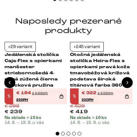
Naposledy prezerané
produkty
+29 variant
+245 variant
-38%
-39%
Jedálenská stolička
Otočná jedálenská
Caja-Flex s opierkami
stolička Heira-Flex s
manšester
opierkami pravá koža
striebornošedá 4-
tmavobéžová krížová
nohá zúžená čierna
podstava široká
vrecková pružina
titánová farba 360°
otočná vrecková
€
184
€
322
s kódom
s kódom
%
%
pružina
23DPH
23DPH
€
299
€
529
€
239
€
419
Na sklade > 10 ks
Na sklade > 10 ks
14. 8. – 19. 8. u vás
14. 8. – 19. 8. u vás