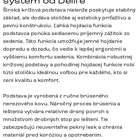
systém od Delife
Široká krížová podstava nielenže poskytuje stabilný
základ, ale dodáva stoličke aj esteticky príťažlivú a
pevnú konštrukciu. Ľahká hojdacia funkcia
podstavca ponúka sediacemu príjemný zážitok zo
sedenia. Táto funkcia umožňuje jemné hojdanie
dopredu a dozadu, čo vedie k lepšej ergonómii a
vyššiemu komfortu sedenia. Kombinácia robustnej
krížovej podstavy a pohodlnej hojdacej funkcie robí
túto stoličku ideálnou voľbou pre každého, kto si
cení kvalitu a komfort.
Podstava je vyrobená z ručne brúseného
nerezového kovu. Náročný proces brúsenia a
leštenia vytvára relatívne drsný povrch s
množstvom drobných stop po leštení. Tie
zabezpečujú neuveriteľne pekný lesk a chránia
materiál pred koróziou a opotrebením.