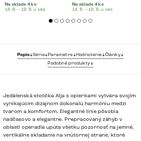
Na sklade 4 ks
Na sklade 4 ks
14. 8. – 19. 8. u vás
14. 8. – 19. 8. u vás
Popis
Séria
Parametre
Hodnotenie
Články
Podobné produkty
Jedálenská stolička Alja s opierkami vytvára svojím
vynikajúcim dizajnom dokonalú harmóniu medzi
tvarom a komfortom. Elegantné línie pôsobia
nadčasovo a elegantne. Prepracovaný záhyb v
oblasti operadla upúta všetku pozornosť na jemné,
vertikálne skladanie na vnútornej strane, ktoré