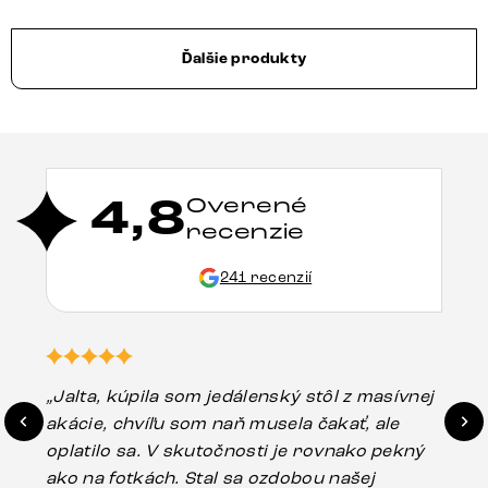
Ďalšie produkty
4,8
Overené
recenzie
241 recenzií
„Jalta, kúpila som jedálenský stôl z masívnej
„O
akácie, chvíľu som naň musela čakať, ale
in
oplatilo sa. V skutočnosti je rovnako pekný
st
ako na fotkách. Stal sa ozdobou našej
ús