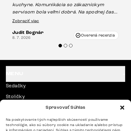
kuchyne. Komunikácia so zákazníckym
sp
servisom bola veľmi dobrá. Na spodnej časti
Es
stola bolo malé poškodenie, pravdepodobne
Zobraziť viac
16.
vzniklo pri preprave, ale vďaka pánovi
Judit Bognár
Vincze pri riešení mojej záležitosti pristúpili
Overená recenzia
8. 7. 2026
veľmi korektne. Odporúčam produkty Delife
každému.“
MENU
Sedačky
Stoličky
Postele
Spravovať Súhlas
Stoly
Na poskytovanie tých najlepších skúseností používame
technológie, ako sú súbory cookie na ukladanie a/alebo prístup
k informáciám o zariadení. Súhlas s týmito technológiami nám