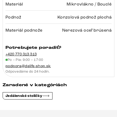
Materiál
Mikrovlákno / Bouclé
Podnož
Konzolová podnož plochá
Materiál podnože
Nerezová oceľ brúsená
Potrebujete poradiť?
+420 770 313 313
Po – Pia: 9:00 – 17:00
podpora@delife-shop.sk
Odpovedáme do 24 hodín.
Zaradené v kategóriách
Jedálenské stoličky