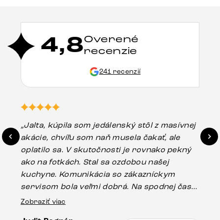
4,8
Overené
recenzie
241 recenzií
„Jalta, kúpila som jedálenský stôl z masívnej
„O
akácie, chvíľu som naň musela čakať, ale
in
oplatilo sa. V skutočnosti je rovnako pekný
st
ako na fotkách. Stal sa ozdobou našej
ús
kuchyne. Komunikácia so zákazníckym
sp
servisom bola veľmi dobrá. Na spodnej časti
Es
stola bolo malé poškodenie, pravdepodobne
Zobraziť viac
16.
vzniklo pri preprave, ale vďaka pánovi