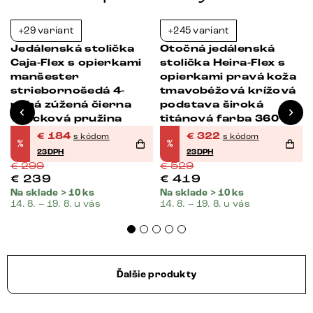
+29 variant
+245 variant
-38%
-39%
Jedálenská stolička
Otočná jedálenská
Caja-Flex s opierkami
stolička Heira-Flex s
manšester
opierkami pravá koža
striebornošedá 4-
tmavobéžová krížová
nohá zúžená čierna
podstava široká
vrecková pružina
titánová farba 360°
otočná vrecková
€
184
€
322
s kódom
s kódom
%
%
pružina
23DPH
23DPH
€
299
€
529
€
239
€
419
Na sklade > 10 ks
Na sklade > 10 ks
14. 8. – 19. 8. u vás
14. 8. – 19. 8. u vás
Ďalšie produkty