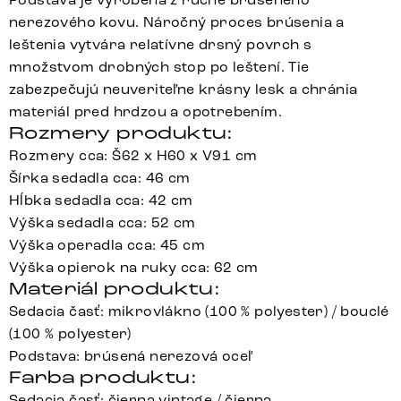
nerezového kovu. Náročný proces brúsenia a
leštenia vytvára relatívne drsný povrch s
množstvom drobných stop po leštení. Tie
zabezpečujú neuveriteľne krásny lesk a chránia
materiál pred hrdzou a opotrebením.
Rozmery produktu:
Rozmery cca: Š62 x H60 x V91 cm
Šírka sedadla cca: 46 cm
Hĺbka sedadla cca: 42 cm
Výška sedadla cca: 52 cm
Výška operadla cca: 45 cm
Výška opierok na ruky cca: 62 cm
Materiál produktu:
Sedacia časť: mikrovlákno (100 % polyester) / bouclé
(100 % polyester)
Podstava: brúsená nerezová oceľ
Farba produktu:
Sedacia časť: čierna vintage / čierna