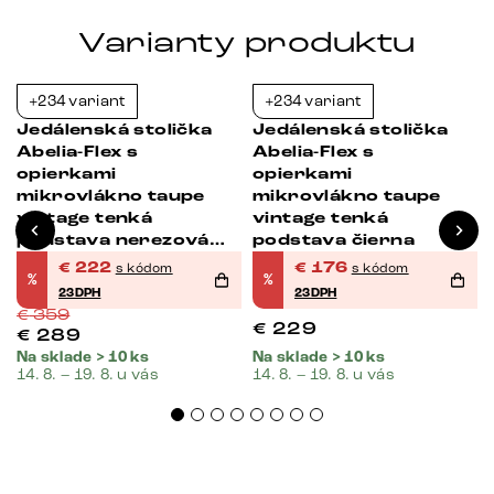
Varianty produktu
+234 variant
+234 variant
-38%
-23%
Jedálenská stolička
Jedálenská stolička
Abelia-Flex s
Abelia-Flex s
opierkami
opierkami
mikrovlákno taupe
mikrovlákno taupe
vintage tenká
vintage tenká
podstava nerezová
podstava čierna
oceľ
€
222
€
176
s kódom
s kódom
%
%
23DPH
23DPH
€
359
€
229
€
289
Na sklade > 10 ks
Na sklade > 10 ks
14. 8. – 19. 8. u vás
14. 8. – 19. 8. u vás