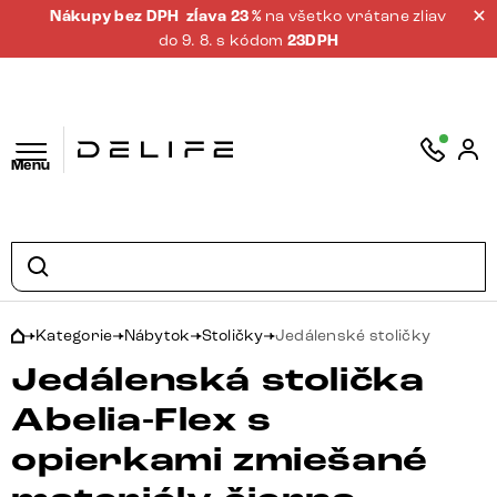
Nákupy bez DPH
zĺava 23 %
na všetko vrátane zliav
do 9. 8. s kódom
23DPH
Menu
Kategorie
Nábytok
Stoličky
Jedálenské stoličky
Jedálenská stolička
Abelia-Flex s
opierkami zmiešané