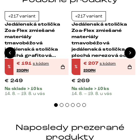
+217 variant
+217 variant
-23%
-23%
Jedálenská stolička
Jedálenská stolička
Zoa-Flex zmiešané
Zoa-Flex zmiešané
materiály
materiály
tmavobéžová
tmavobéžová
jedálenská stolička
jedálenská stolička
plochá grafitová
plochá nerezová oceľ
vrecková pružina
vrecková pružina
€
191
€
207
s kódom
s kódom
%
%
23DPH
23DPH
€
249
€
269
Na sklade > 10 ks
Na sklade > 10 ks
14. 8. – 19. 8. u vás
14. 8. – 19. 8. u vás
Naposledy prezerané
produkty