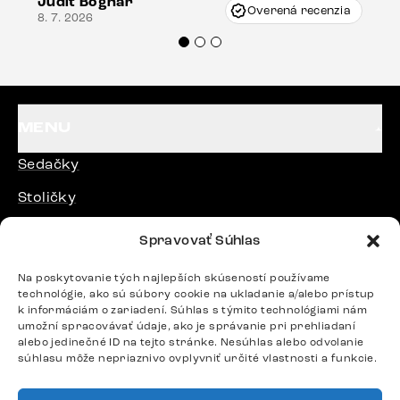
Judit Bognár
Vincze pri riešení mojej záležitosti pristúpili
Overená recenzia
8. 7. 2026
veľmi korektne. Odporúčam produkty Delife
každému.“
MENU
Sedačky
Stoličky
Postele
Spravovať Súhlas
Stoly
Na poskytovanie tých najlepších skúseností používame
technológie, ako sú súbory cookie na ukladanie a/alebo prístup
k informáciám o zariadení. Súhlas s týmito technológiami nám
DÔLEŽITÉ ODKAZY
umožní spracovávať údaje, ako je správanie pri prehliadaní
alebo jedinečné ID na tejto stránke. Nesúhlas alebo odvolanie
súhlasu môže nepriaznivo ovplyvniť určité vlastnosti a funkcie.
SLEDUJTE NÁS