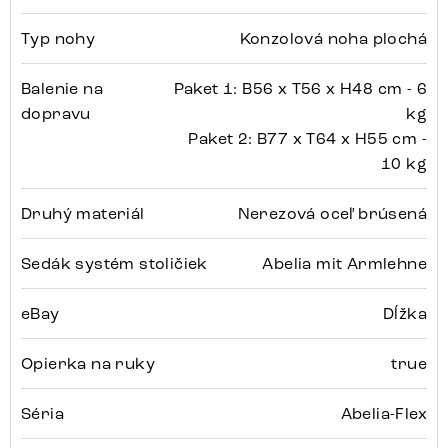
Typ nohy
Konzolová noha plochá
Balenie na
Paket 1: B56 x T56 x H48 cm - 6
dopravu
kg
Paket 2: B77 x T64 x H55 cm -
10 kg
Druhý materiál
Nerezová oceľ brúsená
Sedák systém stoličiek
Abelia mit Armlehne
eBay
Dĺžka
Opierka na ruky
true
Séria
Abelia-Flex