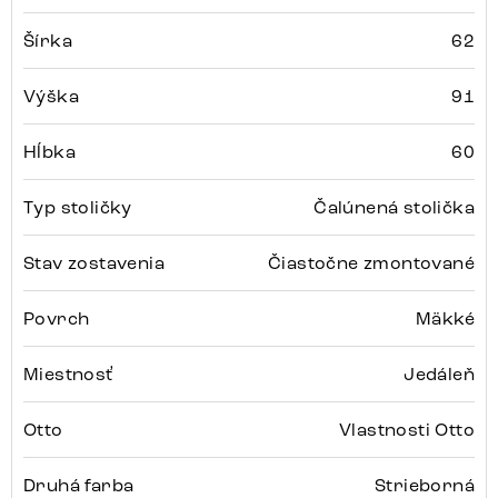
Šírka
62
Výška
91
Hĺbka
60
Typ stoličky
Čalúnená stolička
Stav zostavenia
Čiastočne zmontované
Povrch
Mäkké
Miestnosť
Jedáleň
Otto
Vlastnosti Otto
Druhá farba
Strieborná