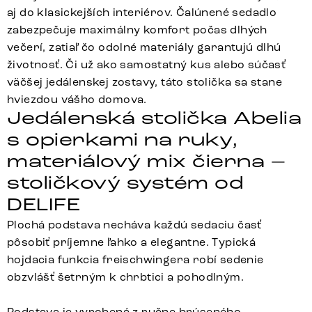
aj do klasickejších interiérov. Čalúnené sedadlo
zabezpečuje maximálny komfort počas dlhých
večerí, zatiaľ čo odolné materiály garantujú dlhú
životnosť. Či už ako samostatný kus alebo súčasť
väčšej jedálenskej zostavy, táto stolička sa stane
hviezdou vášho domova.
Jedálenská stolička Abelia
s opierkami na ruky,
materiálový mix čierna –
stoličkový systém od
DELIFE
Plochá podstava necháva každú sedaciu časť
pôsobiť príjemne ľahko a elegantne. Typická
hojdacia funkcia freischwingera robí sedenie
obzvlášť šetrným k chrbtici a pohodlným.
Podstava je vyrobená z ručne brúseného