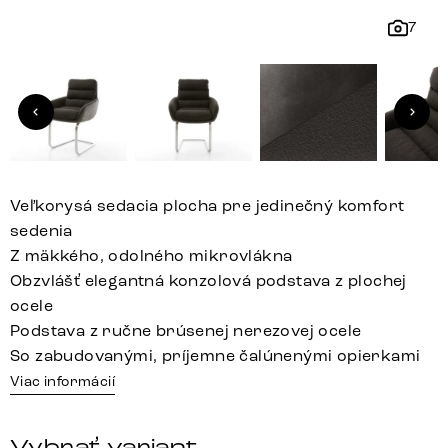
7
Veľkorysá sedacia plocha pre jedinečný komfort
sedenia
Z mäkkého, odolného mikrovlákna
Obzvlášť elegantná konzolová podstava z plochej
ocele
Podstava z ručne brúsenej nerezovej ocele
So zabudovanými, príjemne čalúnenými opierkami
Viac informácií
Vybrať variant