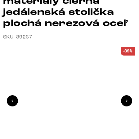
materiály čierna
jedálenská stolička
plochá nerezová oceľ
SKU: 39267
-39%