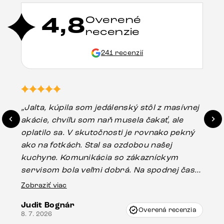
4,8
Overené
recenzie
241 recenzií
„Jalta, kúpila som jedálenský stôl z masívnej
„O
akácie, chvíľu som naň musela čakať, ale
in
oplatilo sa. V skutočnosti je rovnako pekný
st
ako na fotkách. Stal sa ozdobou našej
ús
kuchyne. Komunikácia so zákazníckym
sp
servisom bola veľmi dobrá. Na spodnej časti
Es
stola bolo malé poškodenie, pravdepodobne
Zobraziť viac
16.
vzniklo pri preprave, ale vďaka pánovi
Judit Bognár
Vincze pri riešení mojej záležitosti pristúpili
Overená recenzia
8. 7. 2026
veľmi korektne. Odporúčam produkty Delife