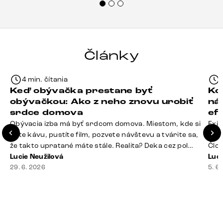
každému.“
Články
4 min. čítania
Keď obývačka prestane byť
Ko
obývačkou: Ako z neho znovu urobiť
ná
srdce domova
ef
Obývacia izba má byť srdcom domova. Miestom, kde si
Exis
dáte kávu, pustíte film, pozvete návštevu a tvárite sa,
Seda
že takto upratané máte stále. Realita? Deka cez pol
Člov
sedačky, ovládač záhadne zmizol, konferenčný stolík
Lucie Neužilová
veľm
Luci
slúži ako odkladisko všetkého od účteniek po balzam
29. 6. 2026
si n
5. 6
na pery a niekde medzi vankúšmi možno žije stará
nezi
sušienka. Dobrá správa? Aj obývačka, [&hellip;]
ste
nevy