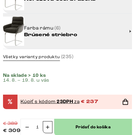
Farba rámu
(6)
Brúsené striebro
(235)
Všetky varianty produktu
Na sklade > 10 ks
14. 8. – 19. 8. u vás
%
Kúpiť s kódom
23DPH
za
€
237
€
389
Pridať do košíka
€
309
množstvo