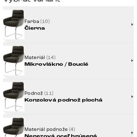
Farba
(10)
Čierna
Materiál
(14)
Mikrovlákno / Bouclé
Podnož
(11)
Konzolová podnož plochá
Materiál podnože
(4)
Nerezová oceľ brúsená