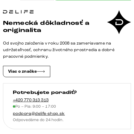
Jedálenská
stolička
Abelia-
Nemecká dôkladnosť a
Flex
originalita
s
opierkami
Od svojho založenia v roku 2008 sa zameriavame na
zmiešané
udržateľnosť, ochranu životného prostredia a dobré
materiály
pracovné podmienky.
čierna
jedálenská
Viac o značke
stolička
plochá
Potrebujete poradiť?
nerezová
oceľ
+420 770 313 313
Po – Pia: 9:00 – 17:00
podpora@delife-shop.sk
Odpovedáme do 24 hodín.