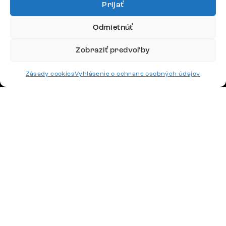
Prijať
Potrebujete radu? Ozvite sa.
Odmietnúť
+420 770 313 313
Po – Pia: 9:00 – 17:00
Zobraziť predvoľby
podpora@delife-shop.sk
Odpovedáme do 24 hodín.
Zásady cookies
Vyhlásenie o ochrane osobných údajov
Google recenzie
4,8
Doprava
Platby