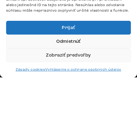
+420 770 313 313
alebo jedinečné ID na tejto stránke. Nesúhlas alebo odvolanie
súhlasu môže nepriaznivo ovplyvniť určité vlastnosti a funkcie.
Po – Pia: 9:00 – 17:00
podpora@delife-shop.sk
Odpovedáme do 24 hodín.
Prijať
Odmietnúť
Google recenzie
Zobraziť predvoľby
4,8
Zásady cookies
Vyhlásenie o ochrane osobných údajov
Doprava
Platby
Česko
Maďarsko
Nemecko