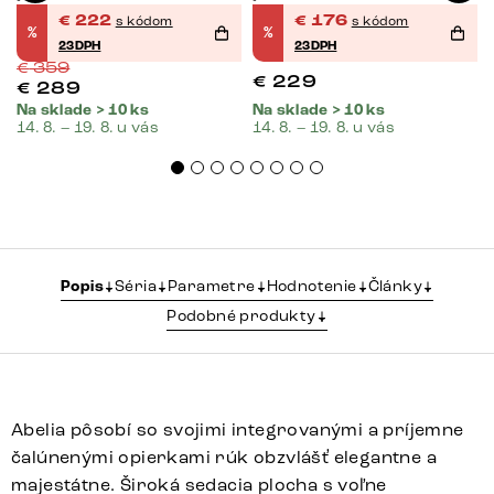
oceľ
€
222
€
176
s kódom
s kódom
%
%
23DPH
23DPH
€
359
€
229
€
289
Na sklade > 10 ks
Na sklade > 10 ks
14. 8. – 19. 8. u vás
14. 8. – 19. 8. u vás
Popis
Séria
Parametre
Hodnotenie
Články
Podobné produkty
Abelia pôsobí so svojimi integrovanými a príjemne
čalúnenými opierkami rúk obzvlášť elegantne a
majestátne. Široká sedacia plocha s voľne