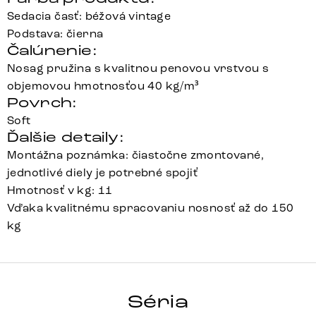
Sedacia časť: béžová vintage
Podstava: čierna
Čalúnenie:
Nosag pružina s kvalitnou penovou vrstvou s
objemovou hmotnosťou 40 kg/m³
Povrch:
Soft
Ďalšie detaily:
Montážna poznámka: čiastočne zmontované,
jednotlivé diely je potrebné spojiť
Hmotnosť v kg: 11
Vďaka kvalitnému spracovaniu nosnosť až do 150
kg
ABELIA-FLEX
Séria
Detail celej série