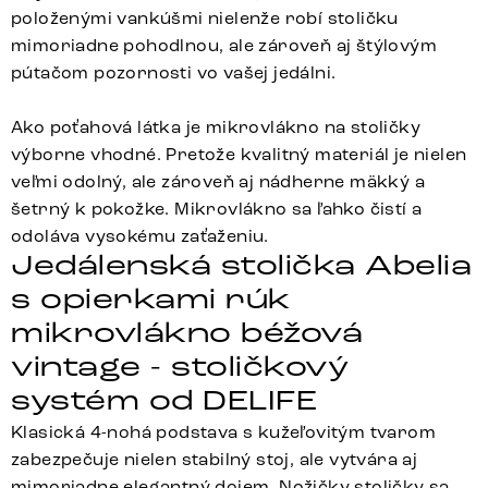
položenými vankúšmi nielenže robí stoličku
mimoriadne pohodlnou, ale zároveň aj štýlovým
pútačom pozornosti vo vašej jedálni.
Ako poťahová látka je mikrovlákno na stoličky
výborne vhodné. Pretože kvalitný materiál je nielen
veľmi odolný, ale zároveň aj nádherne mäkký a
šetrný k pokožke. Mikrovlákno sa ľahko čistí a
odoláva vysokému zaťaženiu.
Jedálenská stolička Abelia
s opierkami rúk
mikrovlákno béžová
vintage - stoličkový
systém od DELIFE
Klasická 4-nohá podstava s kužeľovitým tvarom
zabezpečuje nielen stabilný stoj, ale vytvára aj
mimoriadne elegantný dojem. Nožičky stoličky sa