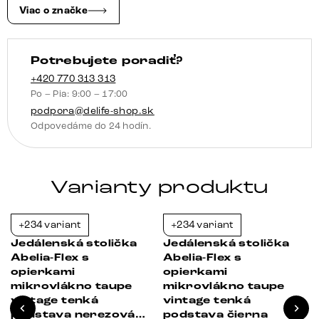
4-
Viac o značke
nohá
zúžená
Potrebujete poradiť?
čierna
+420 770 313 313
Po – Pia: 9:00 – 17:00
podpora@delife-shop.sk
Odpovedáme do 24 hodín.
Varianty produktu
+234 variant
+234 variant
-38%
-23%
Jedálenská stolička
Jedálenská stolička
Abelia-Flex s
Abelia-Flex s
opierkami
opierkami
mikrovlákno taupe
mikrovlákno taupe
vintage tenká
vintage tenká
podstava nerezová
podstava čierna