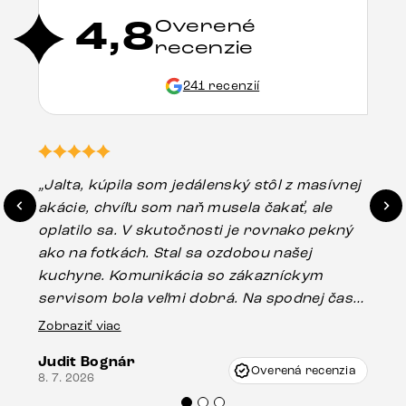
4,8
Overené
recenzie
241 recenzií
„Jalta, kúpila som jedálenský stôl z masívnej
„O
akácie, chvíľu som naň musela čakať, ale
in
oplatilo sa. V skutočnosti je rovnako pekný
st
ako na fotkách. Stal sa ozdobou našej
ús
kuchyne. Komunikácia so zákazníckym
sp
servisom bola veľmi dobrá. Na spodnej časti
Es
stola bolo malé poškodenie, pravdepodobne
Zobraziť viac
16.
vzniklo pri preprave, ale vďaka pánovi
Judit Bognár
Vincze pri riešení mojej záležitosti pristúpili
Overená recenzia
8. 7. 2026
veľmi korektne. Odporúčam produkty Delife