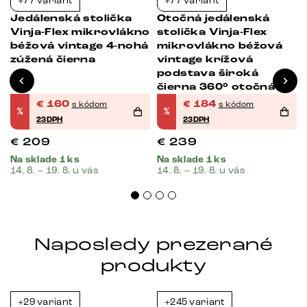
+77 variant
+77 variant
-23%
-23%
Jedálenská stolička
Otočná jedálenská
o
Vinja-Flex mikrovlákno
stolička Vinja-Flex
béžová vintage 4-nohá
mikrovlákno béžová
zúžená čierna
vintage krížová
podstava široká
čierna 360° otočná s
hojdacou funkciou
€
160
€
184
s kódom
s kódom
%
%
23DPH
23DPH
€
209
€
239
Na sklade 1 ks
Na sklade 1 ks
14. 8. – 19. 8. u vás
14. 8. – 19. 8. u vás
Naposledy prezerané
produkty
+29 variant
+245 variant
-38%
-39%