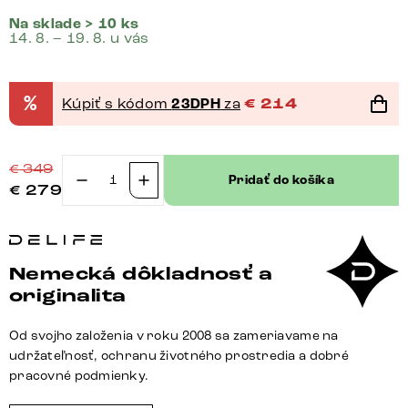
Na sklade > 10 ks
14. 8. – 19. 8. u vás
%
Kúpiť s kódom
23DPH
za
€
214
€
349
Pridať do košíka
€
279
množstvo
Jedálenská
stolička
Abelia-
Nemecká dôkladnosť a
Flex
originalita
s
opierkami
Od svojho založenia v roku 2008 sa zameriavame na
mikrovlákno
udržateľnosť, ochranu životného prostredia a dobré
béžová
pracovné podmienky.
vintage