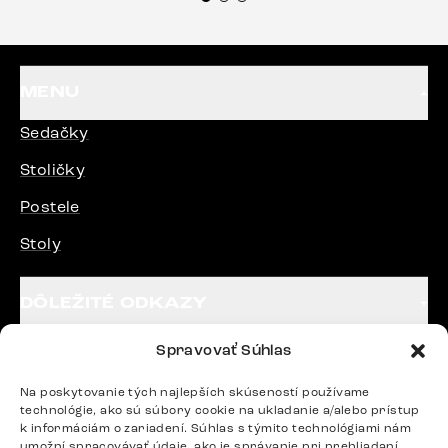
každému.“
MENU
Sedačky
Stoličky
Postele
Stoly
DÔLEŽITÉ ODKAZY
Spravovať Súhlas
SLEDUJTE NÁS
Na poskytovanie tých najlepších skúseností používame
technológie, ako sú súbory cookie na ukladanie a/alebo prístup
k informáciám o zariadení. Súhlas s týmito technológiami nám
Potrebujete radu? Ozvite sa.
umožní spracovávať údaje, ako je správanie pri prehliadaní