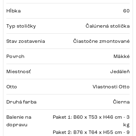
Hĺbka
60
Typ stoličky
Čalúnená stolička
Stav zostavenia
Čiastočne zmontované
Povrch
Mäkké
Miestnosť
Jedáleň
Otto
Vlastnosti Otto
Druhá farba
Čierna
Balenie na
Paket 1: B60 x T53 x H46 cm - 3
dopravu
kg
Paket 2: B76 x T64 x H55 cm - 9