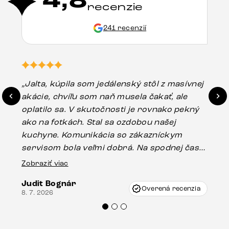
4,8
recenzie
241 recenzií
„Jalta, kúpila som jedálenský stôl z masívnej
„O
akácie, chvíľu som naň musela čakať, ale
in
oplatilo sa. V skutočnosti je rovnako pekný
st
ako na fotkách. Stal sa ozdobou našej
ús
kuchyne. Komunikácia so zákazníckym
sp
servisom bola veľmi dobrá. Na spodnej časti
Es
stola bolo malé poškodenie, pravdepodobne
Zobraziť viac
16.
vzniklo pri preprave, ale vďaka pánovi
Judit Bognár
Vincze pri riešení mojej záležitosti pristúpili
Overená recenzia
8. 7. 2026
veľmi korektne. Odporúčam produkty Delife
každému.“