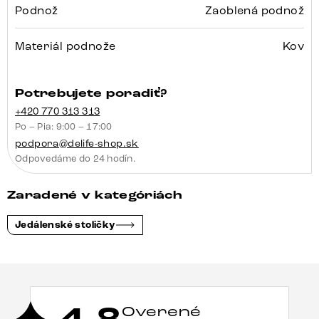
Podnož
Zaoblená podnož
Materiál podnože
Kov
Potrebujete poradiť?
+420 770 313 313
Po – Pia: 9:00 – 17:00
podpora@delife-shop.sk
Odpovedáme do 24 hodín.
Zaradené v kategóriách
Jedálenské stoličky
Overené