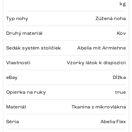
kg
Typ nohy
Zúžená noha
Druhý materiál
Kov
Sedák systém stoličiek
Abelia mit Armlehne
Vlastnosti
Vzorky látok k dispozícii
eBay
Dĺžka
Opierka na ruky
true
Materiál
Tkanina z mikrovlákna
Séria
Abelia-Flex