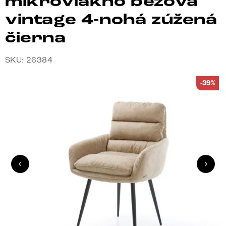
mikrovlákno béžová
vintage 4-nohá zúžená
čierna
SKU: 26384
-39%