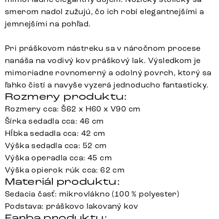
smerom nadol zužujú, čo ich robí elegantnejšími a
jemnejšími na pohľad.
Pri práškovom nástreku sa v náročnom procese
nanáša na vodivý kov práškový lak. Výsledkom je
mimoriadne rovnomerný a odolný povrch, ktorý sa
ľahko čistí a navyše vyzerá jednoducho fantasticky.
Rozmery produktu:
Rozmery cca: Š62 x H60 x V90 cm
Šírka sedadla cca: 46 cm
Hĺbka sedadla cca: 42 cm
Výška sedadla cca: 52 cm
Výška operadla cca: 45 cm
Výška opierok rúk cca: 62 cm
Materiál produktu:
Sedacia časť: mikrovlákno (100 % polyester)
Podstava: práškovo lakovaný kov
Farba produktu: