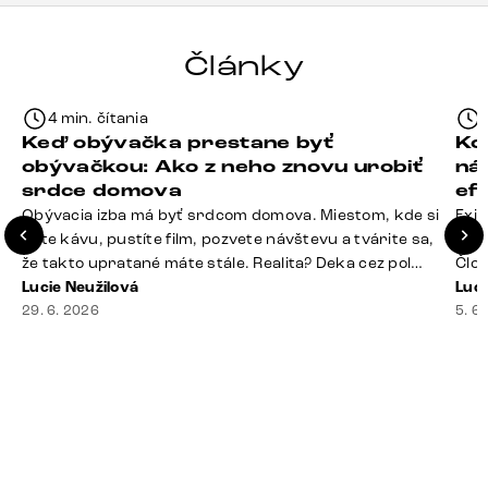
Články
4 min. čítania
Keď obývačka prestane byť
Ko
obývačkou: Ako z neho znovu urobiť
ná
srdce domova
ef
Obývacia izba má byť srdcom domova. Miestom, kde si
Exis
dáte kávu, pustíte film, pozvete návštevu a tvárite sa,
Seda
že takto upratané máte stále. Realita? Deka cez pol
Člov
sedačky, ovládač záhadne zmizol, konferenčný stolík
Lucie Neužilová
veľm
Luci
slúži ako odkladisko všetkého od účteniek po balzam
29. 6. 2026
si n
5. 6
na pery a niekde medzi vankúšmi možno žije stará
nezi
sušienka. Dobrá správa? Aj obývačka, [&hellip;]
ste
nevy