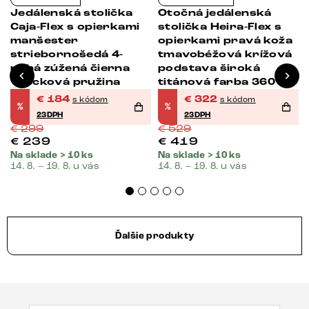
Jedálenská stolička
Otočná jedálenská
Caja-Flex s opierkami
stolička Heira-Flex s
manšester
opierkami pravá koža
striebornošedá 4-
tmavobéžová krížová
nohá zúžená čierna
podstava široká
vrecková pružina
titánová farba 360°
otočná vrecková
€
184
€
322
s kódom
s kódom
%
%
pružina
23DPH
23DPH
€
299
€
529
€
239
€
419
Na sklade > 10 ks
Na sklade > 10 ks
14. 8. – 19. 8. u vás
14. 8. – 19. 8. u vás
Ďalšie produkty