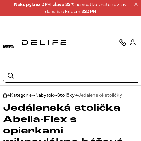
Nákupy bez DPH
zĺava 23 %
na všetko vrátane zliav
do 9. 8. s kódom
23DPH
Menu
Kategorie
Nábytok
Stoličky
Jedálenské stoličky
Jedálenská stolička
Abelia-Flex s
opierkami