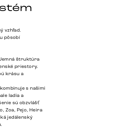
ystém
ý vzhľad.
iu pôsobí
 Jemná štruktúra
enské priestory.
bú krásu a
 kombinuje s našimi
ale ladia a
šenie sú obzvlášť
, Zoa, Pejo, Heira
iká jedálenský
.