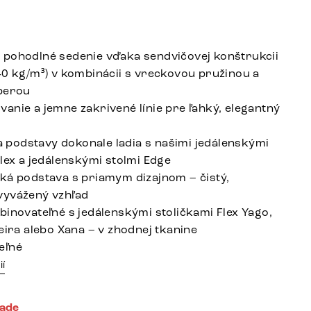
pohodlné sedenie vďaka sendvičovej konštrukcii
40 kg/m³) v kombinácii s vreckovou pružinou a
perou
anie a jemne zakrivené línie pre ľahký, elegantný
 a podstavy dokonale ladia s našimi jedálenskými
Flex a jedálenskými stolmi Edge
ká podstava s priamym dizajnom – čistý,
vyvážený vzhľad
binovateľné s jedálenskými stoličkami Flex Yago,
eira alebo Xana – v zhodnej tkanine
eľné
ií
lade