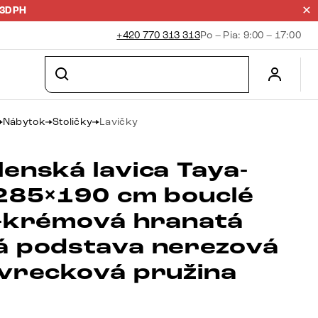
23DPH
+420 770 313 313
Po – Pia: 9:00 – 17:00
Nábytok
Stoličky
Lavičky
enská lavica Taya-
 285×190 cm bouclé
o-krémová hranatá
á podstava nerezová
 vrecková pružina