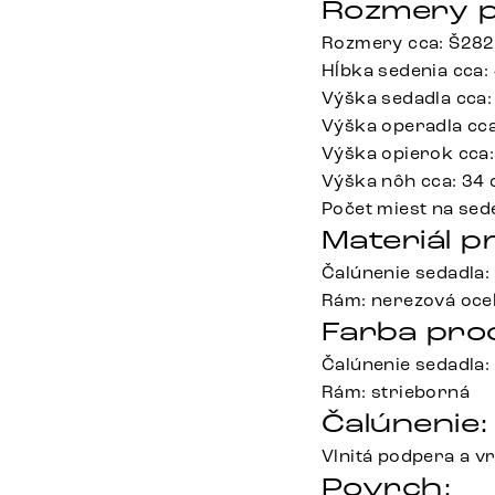
Rozmery p
Rozmery cca: Š282
Hĺbka sedenia cca:
Výška sedadla cca:
Výška operadla cc
Výška opierok cca
Výška nôh cca: 34
Počet miest na sede
Materiál p
Čalúnenie sedadla: 
Rám: nerezová oce
Farba pro
Čalúnenie sedadla:
Rám: strieborná
Čalúnenie:
Vlnitá podpera a v
Povrch: