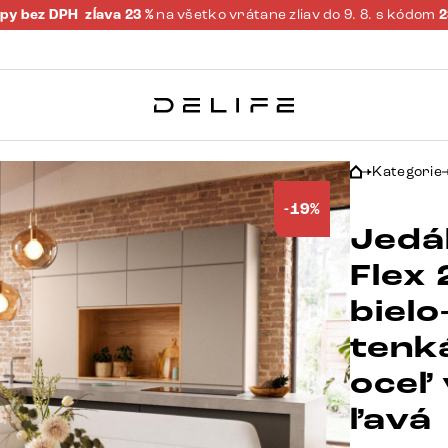
py bez DPH
zĺava 23 %
na všetko vrátane zliav do 9. 8. s kódom
Kategorie
-19%
Jedál
Flex
biel
tenk
oceľ
ľavá