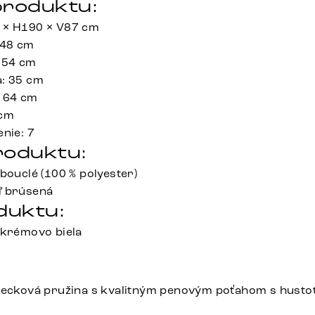
roduktu:
 × H190 × V87 cm
 48 cm
 54 cm
a: 35 cm
: 64 cm
 cm
nie: 7
roduktu:
bouclé (100 % polyester)
ľ brúsená
duktu:
 krémovo biela
recková pružina s kvalitným penovým poťahom s husto