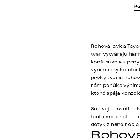
Po
Rohová lavica Taya
tvar vytvárajú har
konštrukcia z peny
výnimočný komfort 
prvky tvoria rohov
rám ponúka výnimočn
ktoré spája konzol
So svojou svetlou 
tento materiál do 
dotyk z neho robia
Rohová