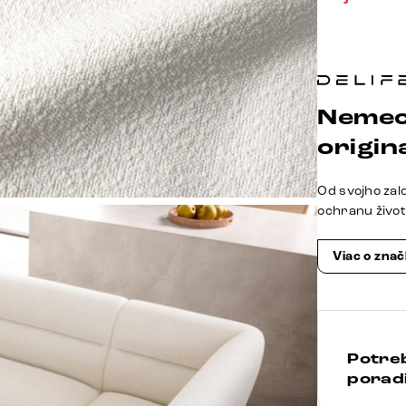
Nemec
origina
Od svojho zal
ochranu živo
Viac o zna
Potre
poradi