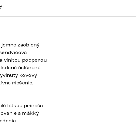
y
a jemne zaoblený
 sendvičová
 a vlnitou podperou
zladené čalúnené
vyvinutý kovový
ívne riešenie,
lé látkou prináša
acovanie a mäkký
edenie.