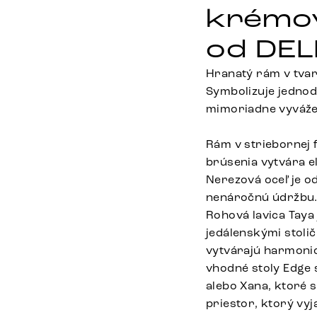
krémov
od DEL
Hranatý rám v tvar
Symbolizuje jednod
mimoriadne vyváže
Rám v striebornej
brúsenia vytvára e
Nerezová oceľ je o
nenáročnú údržbu
Rohová lavica Taya
jedálenskými stolič
vytvárajú harmonic
vhodné stoly Edge 
alebo Xana, ktoré 
priestor, ktorý vyj