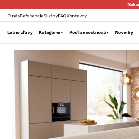
Náku
O nás
Referencie
Služby
FAQ
Kontakty
Letné zľavy
Kategórie
Podľa miestností
Novinky