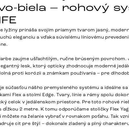
o-biela – rohový s
IFE
e lyžiny prináša svojím priamym tvarom jasný, modern
uchú eleganciu a vďaka súvislému líniovému preveden
ne.
 farbe zaujme ušľachtilým, ručne brúseným povrchom.
legantný lesk, ktorý opticky zhodnocuje moderné jedál
dolná proti korózii a známkam používania – pre dlhodo
.
 je súčasťou nášho premysleného systému a ideálne sa
kami Flex a stolmi Edge. Tvary, línie a rámy spolu dokon
ký celok v jedálenskom priestore. Pre toto rohové rie
s dĺžkou 2 metre. K tomu odporúčame stoličky Flex Yago
si môžete na želanie vybrať v rovnakom poťahu. Tak vzn
adruje cit pre štýl – dokonale zladený a plný charakteru