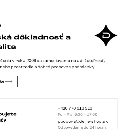
ká dôkladnosť a
lita
oženia v roku 2008 sa zameriavame na udržateľnosť,
tného prostredia a dobré pracovné podmienky.
čke
+420 770 313 313
bujete
Po – Pia: 9:00 – 17:00
ť?
podpora@delife-shop.sk
Odpovedáme do 24 hodín.