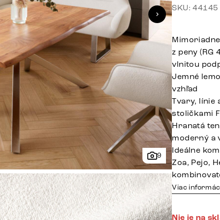
SKU: 44145
Mimoriadne 
z peny (RG 
vlnitou pod
Jemné lemov
vzhľad
Tvary, línie
stoličkami 
Hranatá ten
moderný a 
Ideálne kom
9
Zoa, Pejo, H
kombinovat
Viac informác
Nie je na sk