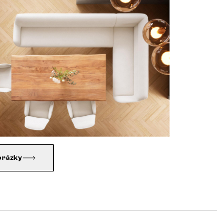
brázky