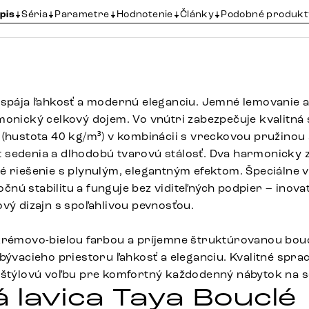
pis
Séria
Parametre
Hodnotenie
Články
Podobné produkt
 spája ľahkosť a modernú eleganciu. Jemné lemovanie 
monický celkový dojem. Vo vnútri zabezpečuje kvalitná
 (hustota 40 kg/m³) v kombinácii s vreckovou pružinou
sedenia a dlhodobú tvarovú stálosť. Dva harmonicky 
é riešenie s plynulým, elegantným efektom. Špeciálne 
ú stabilitu a funguje bez viditeľných podpier – inovat
ový dizajn s spoľahlivou pevnosťou.
krémovo-bielou farbou a príjemne štruktúrovanou bouc
obývacieho priestoru ľahkosť a eleganciu. Kvalitné spr
 štýlovú voľbu pre komfortný každodenný nábytok na s
 lavica Taya Bouclé