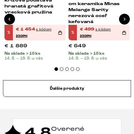
e
krížová podstava
cm keramika Minas
hranatá grafitová
Melange Sarity
vrecková pružina
nerezová oceľ
kefovaná
€
1 454
€
499
s kódom
s kódom
%
%
23DPH
23DPH
€
1 889
€
649
Na sklade > 10 ks
Na sklade > 10 ks
14. 8. – 19. 8. u vás
14. 8. – 19. 8. u vás
Ďalšie produkty
4,8
Overené