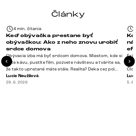
Články
4 min. čítania
Keď obývačka prestane byť
Ko
obývačkou: Ako z neho znovu urobiť
ná
srdce domova
ef
Obývacia izba má byť srdcom domova. Miestom, kde si
Exis
dáte kávu, pustíte film, pozvete návštevu a tvárite sa,
Seda
že takto upratané máte stále. Realita? Deka cez pol
Člov
sedačky, ovládač záhadne zmizol, konferenčný stolík
Lucie Neužilová
veľm
Luci
slúži ako odkladisko všetkého od účteniek po balzam
29. 6. 2026
si n
5. 6
na pery a niekde medzi vankúšmi možno žije stará
nezi
sušienka. Dobrá správa? Aj obývačka, [&hellip;]
ste
nevy