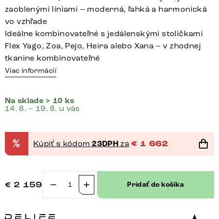
zaoblenými líniami – moderná, ľahká a harmonická
vo vzhľade
Ideálne kombinovateľné s jedálenskými stoličkami
Flex Yago, Zoa, Pejo, Heira alebo Xana – v zhodnej
tkanine kombinovateľné
Viac informácií
Na sklade > 10 ks
14. 8. – 19. 8. u vás
%
Kúpiť s kódom
23DPH
za
€
1 662
€
2 159
Pridať do košíka
množstvo
Jedálenská
lavica