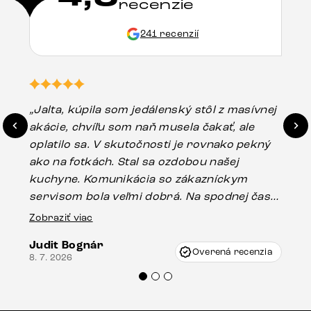
recenzie
241 recenzií
„Jalta, kúpila som jedálenský stôl z masívnej
„O
akácie, chvíľu som naň musela čakať, ale
in
oplatilo sa. V skutočnosti je rovnako pekný
st
ako na fotkách. Stal sa ozdobou našej
ús
kuchyne. Komunikácia so zákazníckym
sp
servisom bola veľmi dobrá. Na spodnej časti
Es
stola bolo malé poškodenie, pravdepodobne
Zobraziť viac
16.
vzniklo pri preprave, ale vďaka pánovi
Judit Bognár
Vincze pri riešení mojej záležitosti pristúpili
Overená recenzia
8. 7. 2026
veľmi korektne. Odporúčam produkty Delife
každému.“