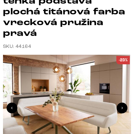
tenká podstava
plochá titánová farba
vrecková pružina
pravá
SKU: 44164
-23%