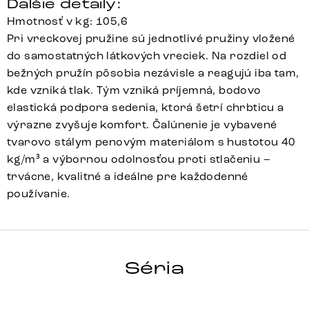
Ďalšie detaily:
Hmotnosť v kg: 105,6
Pri vreckovej pružine sú jednotlivé pružiny vložené
do samostatných látkových vreciek. Na rozdiel od
bežných pružín pôsobia nezávisle a reagujú iba tam,
kde vzniká tlak. Tým vzniká príjemná, bodovo
elastická podpora sedenia, ktorá šetrí chrbticu a
výrazne zvyšuje komfort. Čalúnenie je vybavené
tvarovo stálym penovým materiálom s hustotou 40
kg/m³ a výbornou odolnosťou proti stlačeniu –
trvácne, kvalitné a ideálne pre každodenné
používanie.
TAYA-FLEX
Séria
Detail celej série