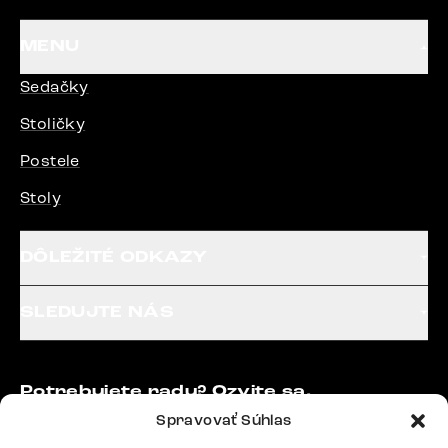
MENU
Sedačky
Stoličky
Postele
Stoly
DÔLEŽITÉ ODKAZY
SLEDUJTE NÁS
Potrebujete radu? Ozvite sa.
+420 770 313 313
Spravovať Súhlas
Po – Pia: 9:00 – 17:00