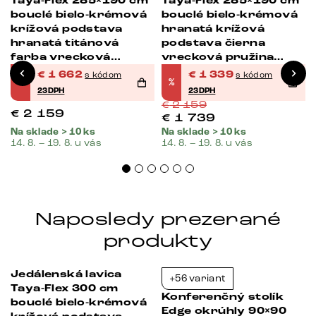
Taya-Flex 285×190 cm
Taya-Flex 285×190 cm
bouclé bielo-krémová
bouclé bielo-krémová
krížová podstava
hranatá krížová
hranatá titánová
podstava čierna
farba vrecková
vrecková pružina
pružina pravá
pravá
€
1 662
€
1 339
s kódom
s kódom
%
%
23DPH
23DPH
€
2 159
€
2 159
€
1 739
Na sklade > 10 ks
Na sklade > 10 ks
14. 8. – 19. 8. u vás
14. 8. – 19. 8. u vás
Naposledy prezerané
produkty
Jedálenská lavica
+56 variant
-23%
-23%
Taya-Flex 300 cm
Konferenčný stolík
bouclé bielo-krémová
Edge okrúhly 90×90