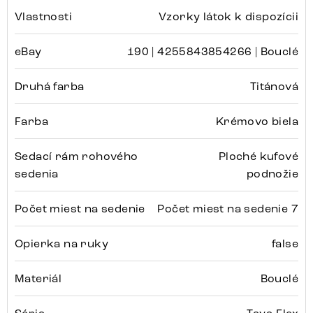
Vlastnosti
Vzorky látok k dispozícii
eBay
190 | 4255843854266 | Bouclé
Druhá farba
Titánová
Farba
Krémovo biela
Sedací rám rohového
Ploché kufové
sedenia
podnožie
Počet miest na sedenie
Počet miest na sedenie 7
Opierka na ruky
false
Materiál
Bouclé