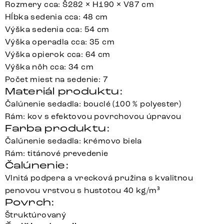
Rozmery cca: Š282 × H190 × V87 cm
Hĺbka sedenia cca: 48 cm
Výška sedenia cca: 54 cm
Výška operadla cca: 35 cm
Výška opierok cca: 64 cm
Výška nôh cca: 34 cm
Počet miest na sedenie: 7
Materiál produktu:
Čalúnenie sedadla: bouclé (100 % polyester)
Rám: kov s efektovou povrchovou úpravou
Farba produktu:
Čalúnenie sedadla: krémovo biela
Rám: titánové prevedenie
Čalúnenie:
Vlnitá podpera a vrecková pružina s kvalitnou
penovou vrstvou s hustotou 40 kg/m³
Povrch:
Štruktúrovaný