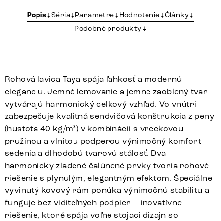
Popis
Séria
Parametre
Hodnotenie
Články
Podobné produkty
Rohová lavica Taya spája ľahkosť a modernú
eleganciu. Jemné lemovanie a jemne zaoblený tvar
vytvárajú harmonický celkový vzhľad. Vo vnútri
zabezpečuje kvalitná sendvičová konštrukcia z peny
(hustota 40 kg/m³) v kombinácii s vreckovou
pružinou a vlnitou podperou výnimočný komfort
sedenia a dlhodobú tvarovú stálosť. Dva
harmonicky zladené čalúnené prvky tvoria rohové
riešenie s plynulým, elegantným efektom. Špeciálne
vyvinutý kovový rám ponúka výnimočnú stabilitu a
funguje bez viditeľných podpier – inovatívne
riešenie, ktoré spája voľne stojaci dizajn so