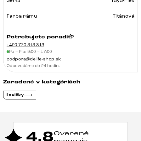
Séria
Taya-Flex
Farba rámu
Titánová
Potrebujete poradiť?
+420 770 313 313
Po – Pia: 9:00 – 17:00
podpora@delife-shop.sk
Odpovedáme do 24 hodín.
Zaradené v kategóriách
Lavičky
4,8
Overené
recenzie