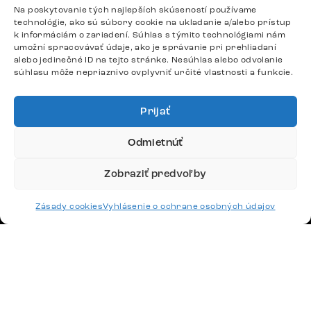
podpora@delife-shop.sk
Na poskytovanie tých najlepších skúseností používame
technológie, ako sú súbory cookie na ukladanie a/alebo prístup
Odpovedáme do 24 hodín.
k informáciám o zariadení. Súhlas s týmito technológiami nám
umožní spracovávať údaje, ako je správanie pri prehliadaní
alebo jedinečné ID na tejto stránke. Nesúhlas alebo odvolanie
súhlasu môže nepriaznivo ovplyvniť určité vlastnosti a funkcie.
Google recenzie
4,8
Prijať
Odmietnúť
Zobraziť predvoľby
Doprava
Zásady cookies
Vyhlásenie o ochrane osobných údajov
Platby
Česko
Maďarsko
Nemecko
Švajčiarsko
Francúzsko
Poľsko