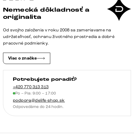
Taya-
Nemecká dôkladnosť a
Flex
originalita
285×190
cm
Od svojho založenia v roku 2008 sa zameriavame na
bouclé
udržateľnosť, ochranu životného prostredia a dobré
bielo-
pracovné podmienky.
krémová
tenká
Viac o značke
podstava
plochá
Potrebujete poradiť?
titánová
farba
+420 770 313 313
Po – Pia: 9:00 – 17:00
vrecková
podpora@delife-shop.sk
pružina
Odpovedáme do 24 hodín.
pravá