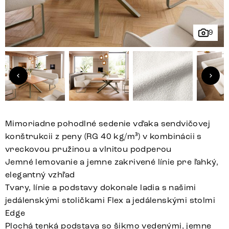
9
Mimoriadne pohodlné sedenie vďaka sendvičovej
konštrukcii z peny (RG 40 kg/m³) v kombinácii s
vreckovou pružinou a vlnitou podperou
Jemné lemovanie a jemne zakrivené línie pre ľahký,
elegantný vzhľad
Tvary, línie a podstavy dokonale ladia s našimi
jedálenskými stoličkami Flex a jedálenskými stolmi
Edge
Plochá tenká podstava so šikmo vedenými, jemne