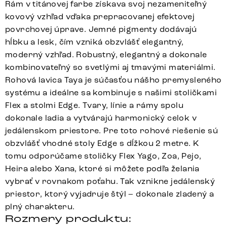
Rám v titánovej farbe získava svoj nezameniteľný
kovový vzhľad vďaka prepracovanej efektovej
povrchovej úprave. Jemné pigmenty dodávajú
hĺbku a lesk, čím vzniká obzvlášť elegantný,
moderný vzhľad. Robustný, elegantný a dokonale
kombinovateľný so svetlými aj tmavými materiálmi.
Rohová lavica Taya je súčasťou nášho premysleného
systému a ideálne sa kombinuje s našimi stoličkami
Flex a stolmi Edge. Tvary, línie a rámy spolu
dokonale ladia a vytvárajú harmonický celok v
jedálenskom priestore. Pre toto rohové riešenie sú
obzvlášť vhodné stoly Edge s dĺžkou 2 metre. K
tomu odporúčame stoličky Flex Yago, Zoa, Pejo,
Heira alebo Xana, ktoré si môžete podľa želania
vybrať v rovnakom poťahu. Tak vznikne jedálenský
priestor, ktorý vyjadruje štýl – dokonale zladený a
plný charakteru.
Rozmery produktu: