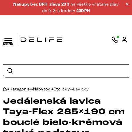
Nákupy bez DPH
zĺava 23 %
na všetko vrátane zliav
do 9. 8. s kódom
23DPH
Menu
Kategorie
Nábytok
Stoličky
Lavičky
Jedálenská lavica
Taya-Flex 285×190 cm
bouclé bielo-krémová