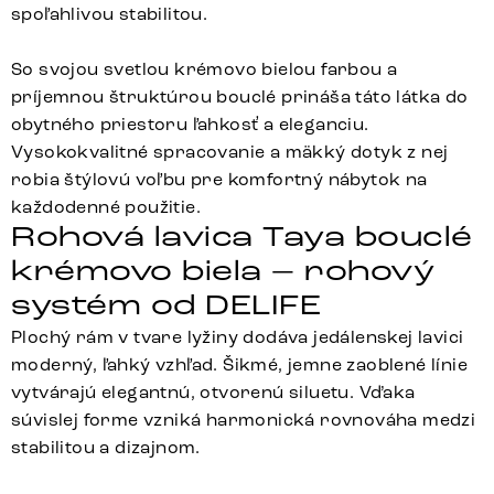
spoľahlivou stabilitou.
So svojou svetlou krémovo bielou farbou a
príjemnou štruktúrou bouclé prináša táto látka do
obytného priestoru ľahkosť a eleganciu.
Vysokokvalitné spracovanie a mäkký dotyk z nej
robia štýlovú voľbu pre komfortný nábytok na
každodenné použitie.
Rohová lavica Taya bouclé
krémovo biela – rohový
systém od DELIFE
Plochý rám v tvare lyžiny dodáva jedálenskej lavici
moderný, ľahký vzhľad. Šikmé, jemne zaoblené línie
vytvárajú elegantnú, otvorenú siluetu. Vďaka
súvislej forme vzniká harmonická rovnováha medzi
stabilitou a dizajnom.