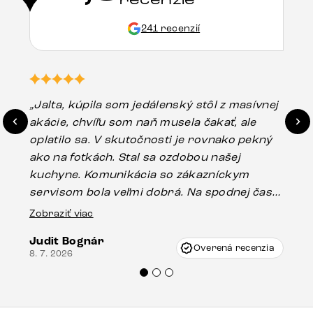
241 recenzií
„Jalta, kúpila som jedálenský stôl z masívnej
„O
akácie, chvíľu som naň musela čakať, ale
in
oplatilo sa. V skutočnosti je rovnako pekný
st
ako na fotkách. Stal sa ozdobou našej
ús
kuchyne. Komunikácia so zákazníckym
sp
servisom bola veľmi dobrá. Na spodnej časti
Es
stola bolo malé poškodenie, pravdepodobne
Zobraziť viac
16.
vzniklo pri preprave, ale vďaka pánovi
Judit Bognár
Vincze pri riešení mojej záležitosti pristúpili
Overená recenzia
8. 7. 2026
veľmi korektne. Odporúčam produkty Delife
každému.“