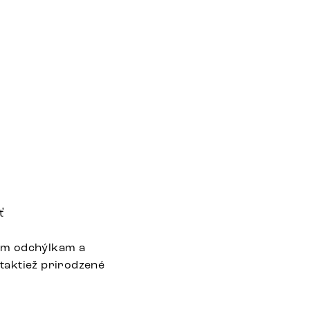
ť
ným odchýlkam a
 taktiež prirodzené