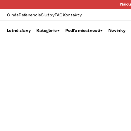
Náku
O nás
Referencie
Služby
FAQ
Kontakty
Letné zľavy
Kategórie
Podľa miestností
Novinky