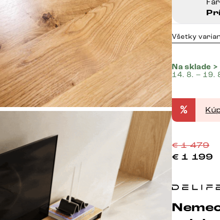
Fa
Pr
Všetky varia
Na sklade >
14. 8. – 19. 
%
Kúp
€
1 479
€
1 199
Nemec