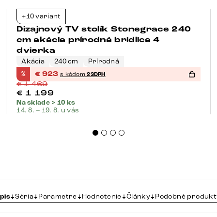
+10 variant
-37%
Dizajnový TV stolík Stonegrace 240
cm akácia prírodná bridlica 4
dvierka
Akácia
240 cm
Prírodná
%
€
923
s kódom
23DPH
€
1 469
€
1 199
Na sklade > 10 ks
14. 8. – 19. 8. u vás
pis
Séria
Parametre
Hodnotenie
Články
Podobné produkt