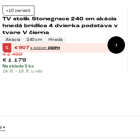
+10 variant
+
-38%
TV stolík Stonegrace 240 cm akácia
T
hnedá bridlica 4 dvierka podstava v
h
tvare V čierna
Akácia
240 cm
Hnedá
A
%
€
907
%
s kódom
23DPH
€
1 469
€
€
1 179
€
Na sklade 5 ks
Na
14. 8. – 19. 8. u vás
14.
y