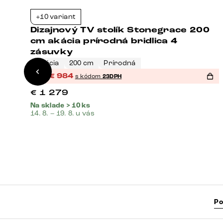
+10 variant
3%
-23%
Dizajnový TV stolík Stonegrace 200
cm akácia prírodná bridlica 4
zásuvky
Akácia
200 cm
Prírodná
%
€
984
s kódom
23DPH
€
1 279
Na sklade > 10 ks
14. 8. – 19. 8. u vás
Po