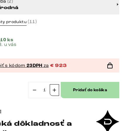
rba
(2)
írodná
(11)
nty produktu
 10 ks
8. u vás
iť s kódom
23DPH
za
€
923
Pridať do košíka
množstvo
Dizajnový
TV
stolík
ká dôkladnosť a
Stonegrace
200