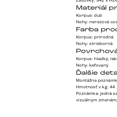
Zásuvky: Š42 x H2
Materiál p
Korpus: dub
Nohy: nerezová oce
Farba pro
Korpus: prírodná
Nohy: strieborná
Povrchová
Korpus: hladký, la
Nohy: kefovaný
Ďalšie deta
Montážna poznámka
Hmotnosť v kg: 44
Poznámka: jedná s
vizuálnym zmenám; u