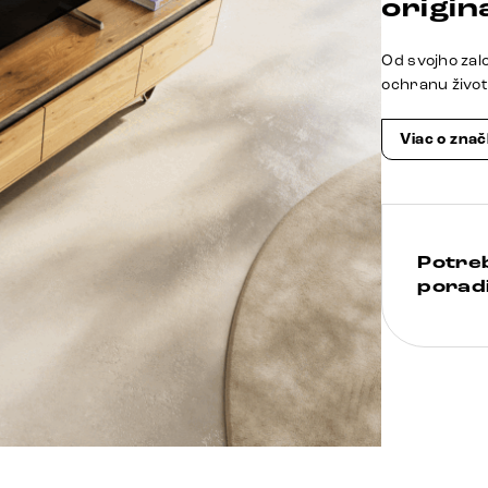
origina
Od svojho zal
ochranu živo
Viac o zna
Potre
poradi