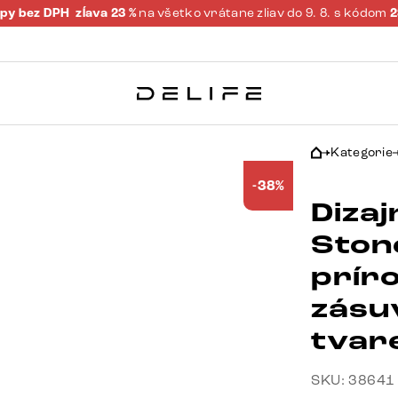
py bez DPH
zĺava 23 %
na všetko vrátane zliav do 9. 8. s kódom
Kategorie
-38%
Dizaj
Ston
príro
zásu
tvar
SKU: 38641