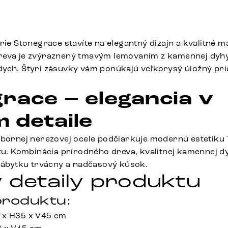
rie Stonegrace stavíte na elegantný dizajn a kvalitné ma
reva je zvýraznený tmavým lemovaním z kamennej dyhy
ych. Štyri zásuvky vám ponúkajú veľkorysý úložný pri
race – elegancia v
 detaile
ebornej nerezovej ocele podčiarkuje modernú estetiku T
itu. Kombinácia prírodného dreva, kvalitnej kamennej d
 nábytku trvácny a nadčasový kúsok.
 detaily produktu
roduktu:
 x H35 x V45 cm