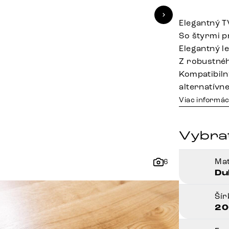
Elegantný T
So štyrmi p
Elegantný l
Z robustnéh
Kompatibiln
alternatívn
Viac informác
Vybrať
Mat
6
Du
Ší
20