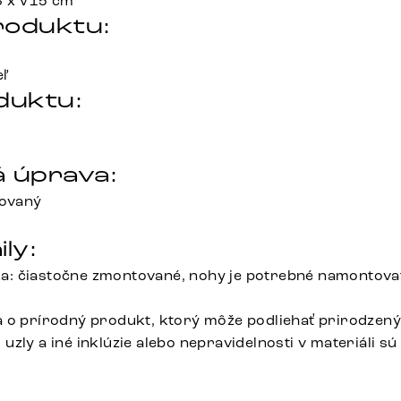
6 x V15 cm
roduktu:
ľ
duktu:
 úprava:
kovaný
ily:
: čiastočne zmontované, nohy je potrebné namontova
a o prírodný produkt, ktorý môže podliehať prirodze
zly a iné inklúzie alebo nepravidelnosti v materiáli sú