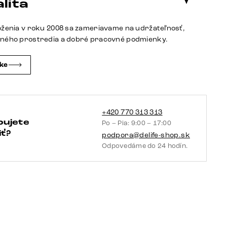
lita
cm
dub
oženia v roku 2008 sa zameriavame na udržateľnosť,
prírodný
tného prostredia a dobré pracovné podmienky.
bridlica
4
čke
zásuvky
podstava
v
tvare
+420 770 313 313
bujete
Po – Pia: 9:00 – 17:00
V
ť?
podpora@delife-shop.sk
nerezová
Odpovedáme do 24 hodín.
oceľ