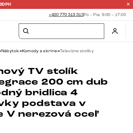
23DPH
+420 770 313 313
Po – Pia: 9:00 – 17:00
Nábytok
Komody a skrine
Televízne stolíky
nový TV stolík
egrace 200 cm dub
dný bridlica 4
vky podstava v
e V nerezová oceľ