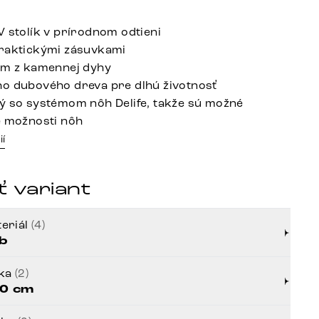
V stolík v prírodnom odtieni
raktickými zásuvkami
em z kamennej dyhy
o dubového dreva pre dlhú životnosť
ý so systémom nôh Delife, takže sú možné
e možnosti nôh
ií
 variant
eriál
(4)
b
rka
(2)
0 cm