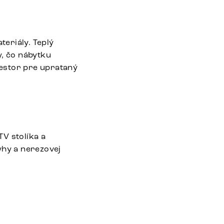
teriály. Teplý
, čo nábytku
estor pre uprataný
V stolíka a
yhy a nerezovej