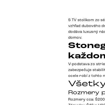
S TV stolíkom zo sé
vzhľad dubového d
dodáva luxusný nád
domov.
Stoneg
každom
V-podstava zo stri
zabezpečuje stabil
ocele robí z tohto
Všetky
Rozmery p
Rozmery cca: Š200