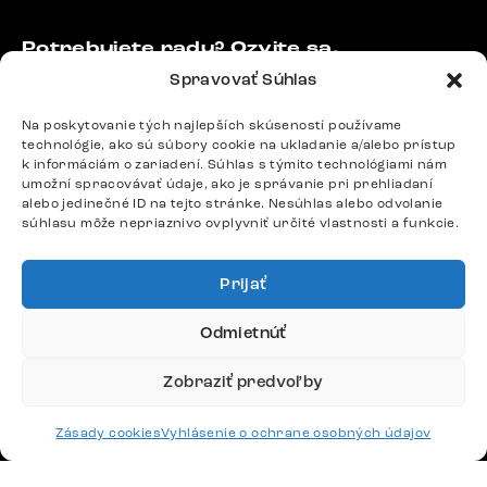
Potrebujete radu? Ozvite sa.
+420 770 313 313
Spravovať Súhlas
Po – Pia: 9:00 – 17:00
podpora@delife-shop.sk
Na poskytovanie tých najlepších skúseností používame
technológie, ako sú súbory cookie na ukladanie a/alebo prístup
Odpovedáme do 24 hodín.
k informáciám o zariadení. Súhlas s týmito technológiami nám
umožní spracovávať údaje, ako je správanie pri prehliadaní
alebo jedinečné ID na tejto stránke. Nesúhlas alebo odvolanie
súhlasu môže nepriaznivo ovplyvniť určité vlastnosti a funkcie.
Google recenzie
4,8
Prijať
Odmietnúť
Zobraziť predvoľby
Doprava
Zásady cookies
Vyhlásenie o ochrane osobných údajov
Platby