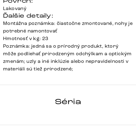
Povrch:
Lakovaný
Ďalšie detaily:
Montážna poznámka: čiastočne zmontované, nohy je
potrebné namontovať
Hmotnosť v kg: 23
Poznámka: jedná sa o prírodný produkt, ktorý
môže podliehať prirodzeným odchýlkam a optickým
zmenám; uzly a iné inklúzie alebo nepravidelnosti v
materiáli sú tiež prirodzené;
STONEGRACE
Séria
Detail celej série