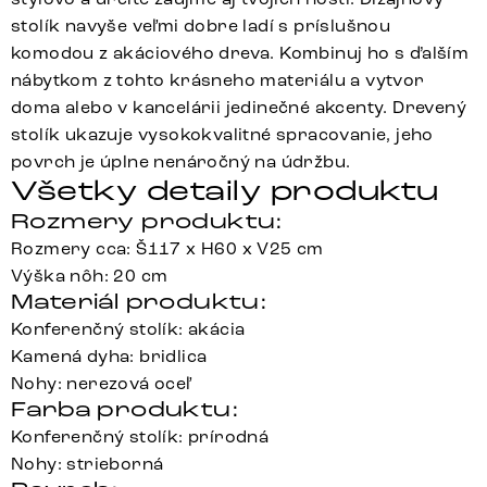
stolík navyše veľmi dobre ladí s príslušnou
komodou z akáciového dreva. Kombinuj ho s ďalším
nábytkom z tohto krásneho materiálu a vytvor
doma alebo v kancelárii jedinečné akcenty. Drevený
stolík ukazuje vysokokvalitné spracovanie, jeho
povrch je úplne nenáročný na údržbu.
Všetky detaily produktu
Rozmery produktu:
Rozmery cca: Š117 x H60 x V25 cm
Výška nôh: 20 cm
Materiál produktu:
Konferenčný stolík: akácia
Kamená dyha: bridlica
Nohy: nerezová oceľ
Farba produktu:
Konferenčný stolík: prírodná
Nohy: strieborná