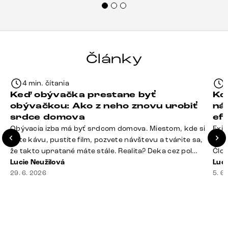
každému.“
Články
4 min. čítania
Keď obývačka prestane byť
Ko
obývačkou: Ako z neho znovu urobiť
ná
srdce domova
ef
Obývacia izba má byť srdcom domova. Miestom, kde si
Exis
dáte kávu, pustíte film, pozvete návštevu a tvárite sa,
Seda
že takto upratané máte stále. Realita? Deka cez pol
Člov
sedačky, ovládač záhadne zmizol, konferenčný stolík
Lucie Neužilová
veľm
Luci
slúži ako odkladisko všetkého od účteniek po balzam
29. 6. 2026
si n
5. 6
na pery a niekde medzi vankúšmi možno žije stará
nezi
sušienka. Dobrá správa? Aj obývačka, [&hellip;]
ste
nevy