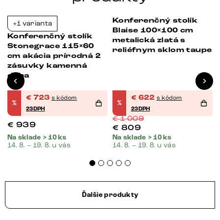
Konferenčný stolík
+1 varianta
Bestseller
-23%
-38%
Blaise 100×100 cm
Konferenčný stolík
metalická zlatá s
Stonegrace 115×60
reliéfnym sklom taupe
cm akácia prírodná 2
zásuvky kamenná
dyha
€
723
€
622
s kódom
s kódom
%
%
23DPH
23DPH
€
1 009
€
939
€
809
Na sklade > 10 ks
Na sklade > 10 ks
14. 8. – 19. 8. u vás
14. 8. – 19. 8. u vás
Ďalšie produkty