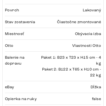
Povrch
Lakovaný
Stav zostavenia
Čiastočne zmontované
Miestnosť
Obývacia izba
Otto
Vlastnosti Otto
Balenie na
Paket 1: B23 x T23 x H15 cm - 4
dopravu
kg
Paket 2: B122 x T65 x H10 cm -
22 kg
eBay
Dĺžka
Opierka na ruky
false