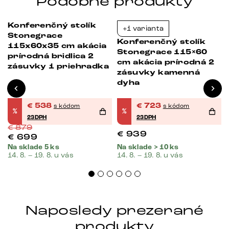
Podobné produkty
Konferenčný stolík
+1 varianta
Bestseller
Bestseller
-39%
-23%
Stonegrace
Konferenčný stolík
115x60x35 cm akácia
Stonegrace 115×60
prírodná bridlica 2
cm akácia prírodná 2
zásuvky 1 priehradka
zásuvky kamenná
dyha
€
538
€
723
s kódom
s kódom
%
%
23DPH
23DPH
€
879
€
939
€
699
Na sklade 5 ks
Na sklade > 10 ks
14. 8. – 19. 8. u vás
14. 8. – 19. 8. u vás
Naposledy prezerané
produkty