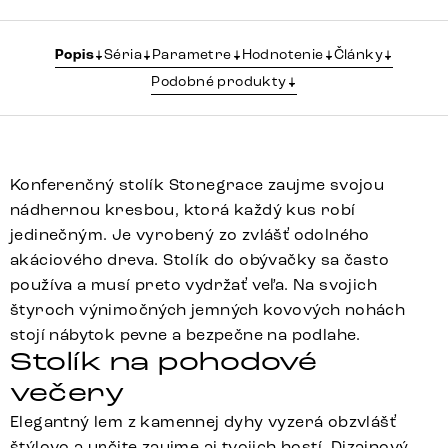
Popis
Séria
Parametre
Hodnotenie
Články
Podobné produkty
Konferenčný stolík Stonegrace zaujme svojou
nádhernou kresbou, ktorá každý kus robí
jedinečným. Je vyrobený zo zvlášť odolného
akáciového dreva. Stolík do obývačky sa často
používa a musí preto vydržať veľa. Na svojich
štyroch výnimočných jemných kovových nohách
stojí nábytok pevne a bezpečne na podlahe.
Stolík na pohodové
večery
Elegantný lem z kamennej dyhy vyzerá obzvlášť
štýlovo a určite zaujme aj tvojich hostí. Dizajnový