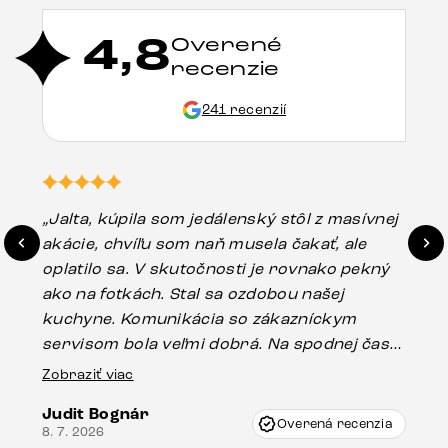
4,8
Overené
recenzie
241 recenzií
„Jalta, kúpila som jedálenský stôl z masívnej
„O
akácie, chvíľu som naň musela čakať, ale
in
oplatilo sa. V skutočnosti je rovnako pekný
st
ako na fotkách. Stal sa ozdobou našej
ús
kuchyne. Komunikácia so zákazníckym
sp
servisom bola veľmi dobrá. Na spodnej časti
Es
stola bolo malé poškodenie, pravdepodobne
Zobraziť viac
16.
vzniklo pri preprave, ale vďaka pánovi
Judit Bognár
Vincze pri riešení mojej záležitosti pristúpili
Overená recenzia
8. 7. 2026
veľmi korektne. Odporúčam produkty Delife