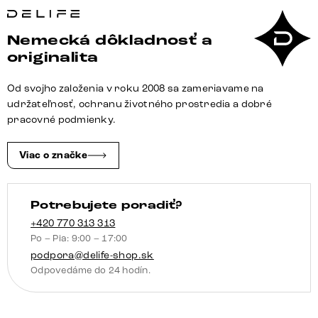
Nemecká dôkladnosť a
originalita
Od svojho založenia v roku 2008 sa zameriavame na
udržateľnosť, ochranu životného prostredia a dobré
pracovné podmienky.
Viac o značke
Potrebujete poradiť?
+420 770 313 313
Po – Pia: 9:00 – 17:00
podpora@delife-shop.sk
Odpovedáme do 24 hodín.