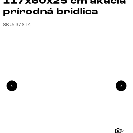
117x60x25 cm akácia
prírodná bridlica
SKU: 37614
5