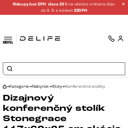
Nákupy bez DPH
zĺava 23 %
na všetko vrátane zliav
do 9. 8. s kódom
23DPH
Menu
Kategorie
Nábytok
Stoly
Konferenčné stolíky
Dizajnový
konferenčný stolík
Stonegrace