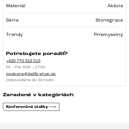
Materiál
Akácia
Séria
Stonegrace
Trendy
Priemyselný
Potrebujete poradiť?
+420 770 313 313
Po – Pia: 9:00 – 17:00
podpora@delife-shop.sk
Odpovedáme do 24 hodín.
Zaradené v kategóriách
Konferenčné stolíky