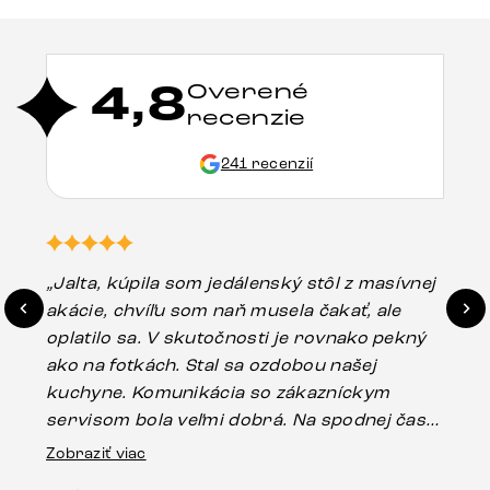
4,8
Overené
recenzie
241 recenzií
„Jalta, kúpila som jedálenský stôl z masívnej
„O
akácie, chvíľu som naň musela čakať, ale
in
oplatilo sa. V skutočnosti je rovnako pekný
st
ako na fotkách. Stal sa ozdobou našej
ús
kuchyne. Komunikácia so zákazníckym
sp
servisom bola veľmi dobrá. Na spodnej časti
Es
stola bolo malé poškodenie, pravdepodobne
Zobraziť viac
16.
vzniklo pri preprave, ale vďaka pánovi