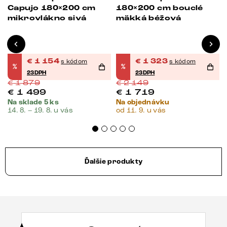
Capujo 180×200 cm
180×200 cm bouclé
mikrovlákno sivá
mäkká béžová
€
1 154
€
1 323
s kódom
s kódom
%
%
23DPH
23DPH
€
1 879
€
2 149
€
1 499
€
1 719
Na sklade 5 ks
Na objednávku
14. 8. – 19. 8. u vás
od 11. 9. u vás
Ďalšie produkty