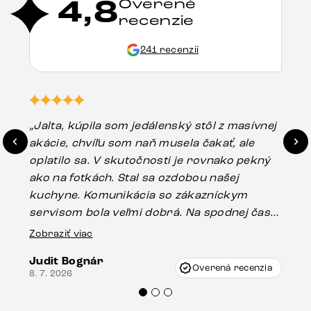
4,8
Overené
recenzie
241 recenzií
„Jalta, kúpila som jedálenský stôl z masívnej
„O
akácie, chvíľu som naň musela čakať, ale
in
oplatilo sa. V skutočnosti je rovnako pekný
st
ako na fotkách. Stal sa ozdobou našej
ús
kuchyne. Komunikácia so zákazníckym
sp
servisom bola veľmi dobrá. Na spodnej časti
Es
stola bolo malé poškodenie, pravdepodobne
Zobraziť viac
16.
vzniklo pri preprave, ale vďaka pánovi
Judit Bognár
Vincze pri riešení mojej záležitosti pristúpili
Overená recenzia
8. 7. 2026
veľmi korektne. Odporúčam produkty Delife
každému.“