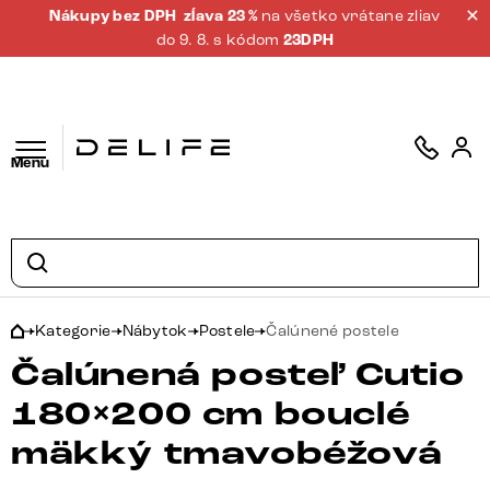
Nákupy bez DPH
zĺava 23 %
na všetko vrátane zliav
do 9. 8. s kódom
23DPH
Menu
Kategorie
Nábytok
Postele
Čalúnené postele
Čalúnená posteľ Cutio
180×200 cm bouclé
mäkký tmavobéžová