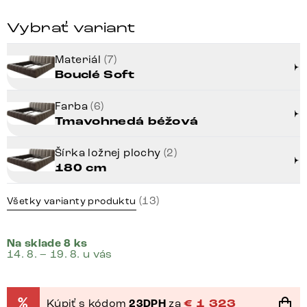
Vybrať variant
Materiál
(7)
Bouclé Soft
Farba
(6)
Tmavohnedá béžová
Šírka ložnej plochy
(2)
180 cm
(13)
Všetky varianty produktu
Na sklade 8 ks
14. 8. – 19. 8. u vás
%
Kúpiť s kódom
23DPH
za
€
1 323