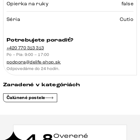
Opierka na ruky
false
Séria
Cutio
Potrebujete poradiť?
+420 770 313 313
Po – Pia: 9:00 – 17:00
podpora@delife-shop.sk
Odpovedáme do 24 hodín.
Zaradené v kategóriách
Čalúnené postele
4,8
Overené