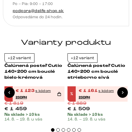
Po – Pia: 9:00 – 17:00
podpora@delife-shop.sk
Odpovedáme do 24 hodín.
Varianty produktu
+12 variant
+12 variant
Bestseller
-38%
-39%
Čalúnená posteľ Cutio
Čalúnená posteľ Cutio
140×200 cm bouclé
140×200 cm bouclé
bielo-krémová
strieborno sivá
€
1 123
€
1 161
s kódom
s kódom
%
%
23DPH
23DPH
€
1 819
€
1 889
€
1 459
€
1 509
Na sklade > 10 ks
Na sklade > 10 ks
14. 8. – 19. 8. u vás
14. 8. – 19. 8. u vás