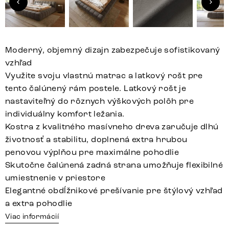
Moderný, objemný dizajn zabezpečuje sofistikovaný
vzhľad
Využite svoju vlastnú matrac a latkový rošt pre
tento čalúnený rám postele. Latkový rošt je
nastaviteľný do rôznych výškových polôh pre
individuálny komfort ležania.
Kostra z kvalitného masívneho dreva zaručuje dlhú
životnosť a stabilitu, doplnená extra hrubou
penovou výplňou pre maximálne pohodlie
Skutočne čalúnená zadná strana umožňuje flexibilné
umiestnenie v priestore
Elegantné obdĺžnikové prešívanie pre štýlový vzhľad
a extra pohodlie
Viac informácií