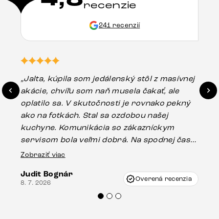
recenzie
241 recenzií
„Jalta, kúpila som jedálenský stôl z masívnej
„O
akácie, chvíľu som naň musela čakať, ale
in
oplatilo sa. V skutočnosti je rovnako pekný
st
ako na fotkách. Stal sa ozdobou našej
ús
kuchyne. Komunikácia so zákazníckym
sp
servisom bola veľmi dobrá. Na spodnej časti
Es
stola bolo malé poškodenie, pravdepodobne
Zobraziť viac
16.
vzniklo pri preprave, ale vďaka pánovi
Judit Bognár
Vincze pri riešení mojej záležitosti pristúpili
Overená recenzia
8. 7. 2026
veľmi korektne. Odporúčam produkty Delife
každému.“