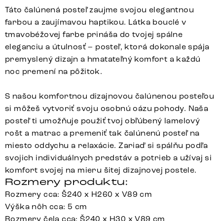
Táto čalúnená posteľ zaujme svojou elegantnou
farbou a zaujímavou haptikou. Látka bouclé v
tmavobéžovej farbe prináša do tvojej spálne
eleganciu a útulnosť – posteľ, ktorá dokonale spája
premyslený dizajn a hmatateľný komfort a každú
noc premení na pôžitok.
S našou komfortnou dizajnovou čalúnenou posteľou
si môžeš vytvoriť svoju osobnú oázu pohody. Naša
posteľ ti umožňuje použiť tvoj obľúbený lamelový
rošt a matrac a premeniť tak čalúnenú posteľ na
miesto oddychu a relaxácie. Zariaď si spálňu podľa
svojich individuálnych predstáv a potrieb a užívaj si
komfort svojej na mieru šitej dizajnovej postele.
Rozmery produktu:
Rozmery cca: Š240 x H260 x V89 cm
Výška nôh cca: 5 cm
Rozmery čela cca: Š240 x H30 x V89 cm