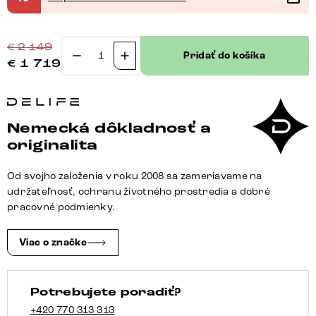
€
2 149
Pridať do košíka
€
1 719
množstvo
Čalúnená
posteľ
Cutio
Nemecká dôkladnosť a
180x200
originalita
cm
bouclé
Od svojho založenia v roku 2008 sa zameriavame na
mäkký
udržateľnosť, ochranu životného prostredia a dobré
tmavobéžová
pracovné podmienky.
Viac o značke
Potrebujete poradiť?
+420 770 313 313