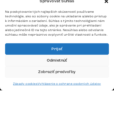
Spravovať Súhlas
Po – Pia: 9:00 – 17:00
podpora@delife-shop.sk
Na poskytovanie tých najlepších skúseností používame
Odpovedáme do 24 hodín.
technológie, ako sú súbory cookie na ukladanie a/alebo prístup
k informáciám o zariadení. Súhlas s týmito technológiami nám
umožní spracovávať údaje, ako je správanie pri prehliadaní
alebo jedinečné ID na tejto stránke. Nesúhlas alebo odvolanie
Google recenzie
súhlasu môže nepriaznivo ovplyvniť určité vlastnosti a funkcie.
4,8
Prijať
Odmietnúť
Zobraziť predvoľby
Doprava
Platby
Zásady cookies
Vyhlásenie o ochrane osobných údajov
Česko
Maďarsko
Nemecko