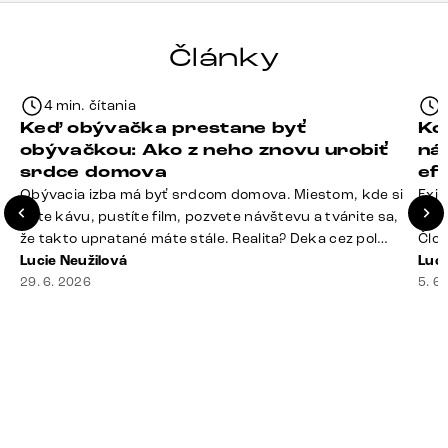
Články
4 min. čítania
Keď obývačka prestane byť
Ko
obývačkou: Ako z neho znovu urobiť
ná
srdce domova
ef
Obývacia izba má byť srdcom domova. Miestom, kde si
Exis
dáte kávu, pustíte film, pozvete návštevu a tvárite sa,
Seda
že takto upratané máte stále. Realita? Deka cez pol
Člov
sedačky, ovládač záhadne zmizol, konferenčný stolík
Lucie Neužilová
veľm
Luci
slúži ako odkladisko všetkého od účteniek po balzam
29. 6. 2026
si n
5. 6
na pery a niekde medzi vankúšmi možno žije stará
nezi
sušienka. Dobrá správa? Aj obývačka, [&hellip;]
ste
nevy