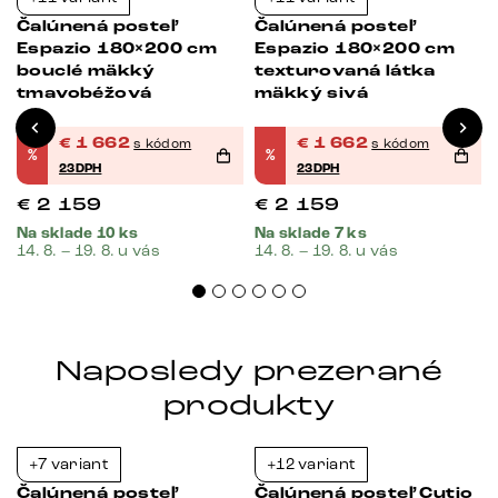
Čalúnená posteľ
Čalúnená posteľ
Espazio 180×200 cm
Espazio 180×200 cm
bouclé mäkký
texturovaná látka
tmavobéžová
mäkký sivá
€
1 662
€
1 662
s kódom
s kódom
%
%
23DPH
23DPH
€
2 159
€
2 159
Na sklade 10 ks
Na sklade 7 ks
14. 8. – 19. 8. u vás
14. 8. – 19. 8. u vás
Naposledy prezerané
produkty
+7 variant
+12 variant
-39%
-38%
Čalúnená posteľ
Čalúnená posteľ Cutio