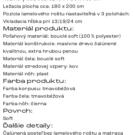
Ležacia plocha cca: 180 x 200 cm
Pozícia lamelového roštu nastaviteľná v 3 polohách:
Vkladacia hĺbka pri 13/19/24 cm
Materiál produktu:
Poťahový materiál: bouclé soft (100 % polyester)
Materiál konštrukcie: masívne drevo čalúnené
kvalitnou, extra hrubou penou
Materiál čela: bouclé soft
Materiál stredovej vzpery: kov
Materiál nôh: plast
Farba produktu:
Farba korpusu: tmavobéžová
Farba čela: tmavobéžová
Farba nôh: čierna
Povrch:
Soft
Ďalšie detaily:
Čalúnená posteľ bez lamelového roštu a matraca