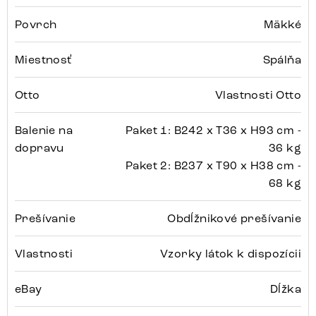
Povrch
Mäkké
Miestnosť
Spálňa
Otto
Vlastnosti Otto
Balenie na
Paket 1: B242 x T36 x H93 cm -
dopravu
36 kg
Paket 2: B237 x T90 x H38 cm -
68 kg
Prešívanie
Obdĺžnikové prešívanie
Vlastnosti
Vzorky látok k dispozícii
eBay
Dĺžka