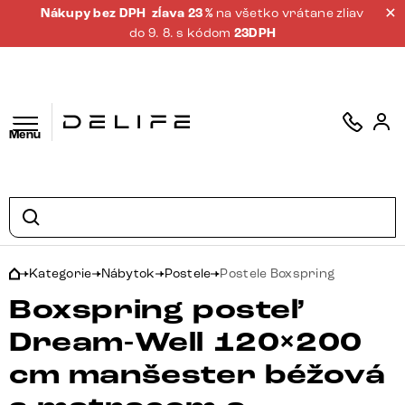
Nákupy bez DPH
zĺava 23 %
na všetko vrátane zliav
do 9. 8. s kódom
23DPH
Menu
Kategorie
Nábytok
Postele
Postele Boxspring
Boxspring posteľ
Dream-Well 120×200
cm manšester béžová