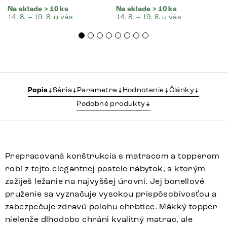
Na sklade > 10 ks
Na sklade > 10 ks
14. 8. – 19. 8. u vás
14. 8. – 19. 8. u vás
Popis
Séria
Parametre
Hodnotenie
Články
Podobné produkty
Prepracovaná konštrukcia s matracom a topperom
robí z tejto elegantnej postele nábytok, s ktorým
zažiješ ležanie na najvyššej úrovni. Jej bonellové
pruženie sa vyznačuje vysokou prispôsobivosťou a
zabezpečuje zdravú polohu chrbtice. Mäkký topper
nielenže dlhodobo chráni kvalitný matrac, ale