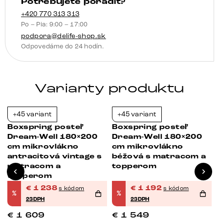
Potrebujete poradiť?
+420 770 313 313
Po – Pia: 9:00 – 17:00
podpora@delife-shop.sk
Odpovedáme do 24 hodín.
Varianty produktu
+45 variant
+45 variant
-23%
-23%
Boxspring posteľ
Boxspring posteľ
Dream-Well 180×200
Dream-Well 180×200
cm mikrovlákno
cm mikrovlákno
antracitová vintage s
béžová s matracom a
matracom a
topperom
topperom
€
1 238
€
1 192
s kódom
s kódom
%
%
23DPH
23DPH
€
1 609
€
1 549