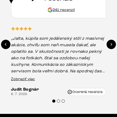
241 recenzií
„Jalta, kúpila som jedálenský stôl z masívnej
„O
akácie, chvíľu som naň musela čakať, ale
in
oplatilo sa. V skutočnosti je rovnako pekný
st
ako na fotkách. Stal sa ozdobou našej
ús
kuchyne. Komunikácia so zákazníckym
sp
servisom bola veľmi dobrá. Na spodnej časti
Es
stola bolo malé poškodenie, pravdepodobne
Zobraziť viac
16.
vzniklo pri preprave, ale vďaka pánovi
Judit Bognár
Vincze pri riešení mojej záležitosti pristúpili
Overená recenzia
8. 7. 2026
veľmi korektne. Odporúčam produkty Delife
každému.“