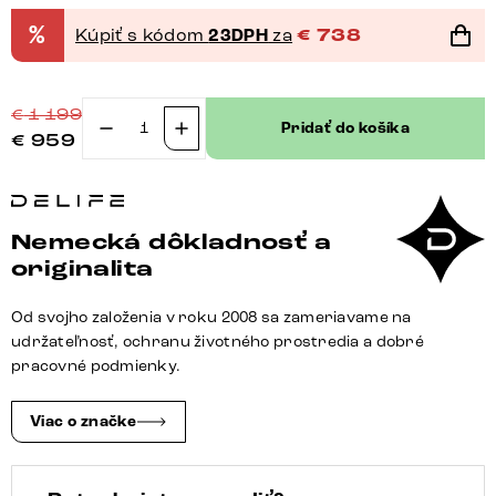
%
Kúpiť s kódom
23DPH
za
€
738
€
1 199
Pridať do košíka
€
959
množstvo
Boxspring
posteľ
Dream-
Nemecká dôkladnosť a
Well
originalita
120x200
cm
Od svojho založenia v roku 2008 sa zameriavame na
manšester
udržateľnosť, ochranu životného prostredia a dobré
béžová
pracovné podmienky.
s
matracom
Viac o značke
a
topperom