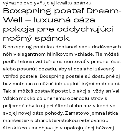
výrazne ovplyvňuje aj kvalitu spánku.
Boxspring posteľ Dream-
Well – luxusná oáza
pokoja pre oddychujúci
nočný spánok
S boxspring posteľou dostaneš sadu dodávaných
nôh v elegantnom hliníkovom vzhľade. Tie môžeš
podľa želania viditeľne namontovať v prednej časti
alebo posunúť dozadu, aby si dosiahol závesný
vzhľad postele. Boxspring postele sú dostupné aj
bez matraca a môžeš ich doplniť inými matracmi.
Tak si môžeš zostaviť posteľ, o akej si vždy sníval.
Vďaka mäkko čalúnenému operadlu stráviš
príjemné chvíle aj pri čítaní alebo cez víkend vo
svojej novej oáze pohody. Zamatovo jemná látka
manšester s charakteristickou rebrovanou
štruktúrou sa objavuje v upokojujúcej béžovej