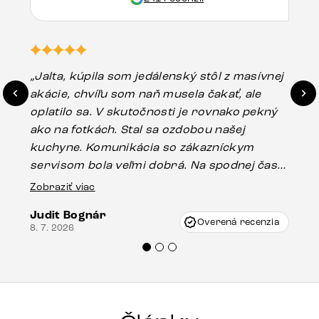
„Jalta, kúpila som jedálenský stôl z masívnej
„O
akácie, chvíľu som naň musela čakať, ale
in
oplatilo sa. V skutočnosti je rovnako pekný
st
ako na fotkách. Stal sa ozdobou našej
ús
kuchyne. Komunikácia so zákazníckym
sp
servisom bola veľmi dobrá. Na spodnej časti
Es
stola bolo malé poškodenie, pravdepodobne
Zobraziť viac
16.
vzniklo pri preprave, ale vďaka pánovi
Judit Bognár
Vincze pri riešení mojej záležitosti pristúpili
Overená recenzia
8. 7. 2026
veľmi korektne. Odporúčam produkty Delife
každému.“