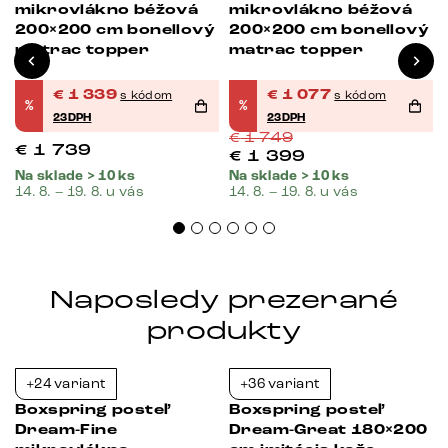
mikrovlákno béžová
mikrovlákno béžová
200×200 cm bonellový
200×200 cm bonellový
matrac topper
matrac topper
€
1 339
€
1 077
s kódom
s kódom
%
%
23DPH
23DPH
€
1 749
€
1 739
€
1 399
Na sklade > 10 ks
Na sklade > 10 ks
14. 8. – 19. 8. u vás
14. 8. – 19. 8. u vás
Naposledy prezerané
produkty
+24 variant
+36 variant
-23%
-23%
Boxspring posteľ
Boxspring posteľ
Dream-Fine
Dream-Great 180×200