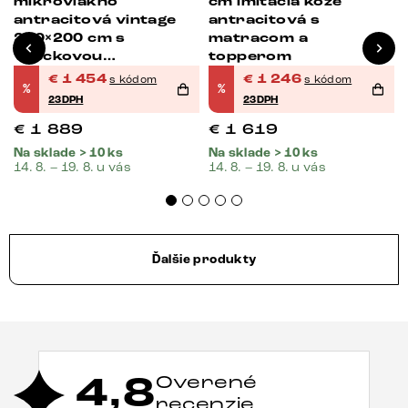
mikrovlákno
cm imitácia kože
antracitová vintage
antracitová s
200×200 cm s
matracom a
vreckovou
topperom
pružinovou matracou
€
1 454
€
1 246
s kódom
s kódom
%
%
a topperom Visco
23DPH
23DPH
€
1 889
€
1 619
Na sklade > 10 ks
Na sklade > 10 ks
14. 8. – 19. 8. u vás
14. 8. – 19. 8. u vás
Ďalšie produkty
4,8
Overené
recenzie