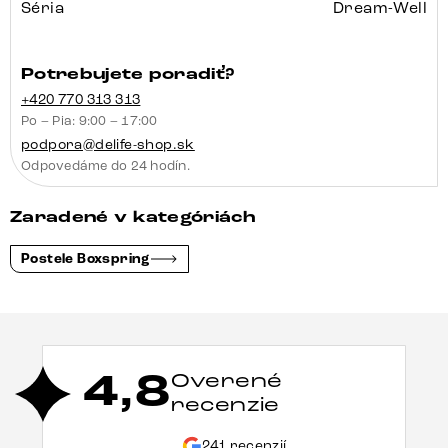
Séria
Dream-Well
Potrebujete poradiť?
+420 770 313 313
Po – Pia: 9:00 – 17:00
podpora@delife-shop.sk
Odpovedáme do 24 hodín.
Zaradené v kategóriách
Postele Boxspring
4,8
Overené
recenzie
241 recenzií