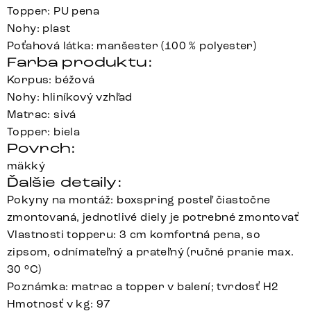
Topper: PU pena
Nohy: plast
Poťahová látka: manšester (100 % polyester)
Farba produktu:
Korpus: béžová
Nohy: hliníkový vzhľad
Matrac: sivá
Topper: biela
Povrch:
mäkký
Ďalšie detaily:
Pokyny na montáž: boxspring posteľ čiastočne
zmontovaná, jednotlivé diely je potrebné zmontovať
Vlastnosti topperu: 3 cm komfortná pena, so
zipsom, odnímateľný a prateľný (ručné pranie max.
30 °C)
Poznámka: matrac a topper v balení; tvrdosť H2
Hmotnosť v kg: 97