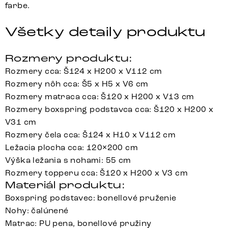
farbe.
Všetky detaily produktu
Rozmery produktu:
Rozmery cca: Š124 x H200 x V112 cm
Rozmery nôh cca: Š5 x H5 x V6 cm
Rozmery matraca cca: Š120 x H200 x V13 cm
Rozmery boxspring podstavca cca: Š120 x H200 x
V31 cm
Rozmery čela cca: Š124 x H10 x V112 cm
Ležacia plocha cca: 120×200 cm
Výška ležania s nohami: 55 cm
Rozmery topperu cca: Š120 x H200 x V3 cm
Materiál produktu:
Boxspring podstavec: bonellové pruženie
Nohy: čalúnené
Matrac: PU pena, bonellové pružiny