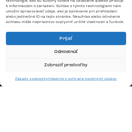
podpora@delife-shop.sk
technológie, ako sú súbory cookie na ukladanie a/alebo prístup
k informáciám o zariadení. Súhlas s týmito technológiami nám
Odpovedáme do 24 hodín.
umožní spracovávať údaje, ako je správanie pri prehliadaní
alebo jedinečné ID na tejto stránke. Nesúhlas alebo odvolanie
súhlasu môže nepriaznivo ovplyvniť určité vlastnosti a funkcie.
Google recenzie
4,8
Prijať
Odmietnúť
Zobraziť predvoľby
Doprava
Zásady cookies
Vyhlásenie o ochrane osobných údajov
Platby
Česko
Maďarsko
Nemecko
Švajčiarsko
Francúzsko
Poľsko