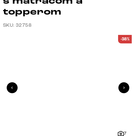
s matracom a
topperom
SKU: 32758
-38%
7