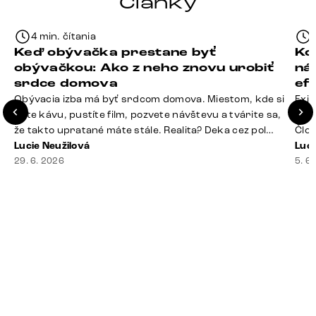
Články
4 min. čítania
Keď obývačka prestane byť
Ko
obývačkou: Ako z neho znovu urobiť
ná
srdce domova
ef
Obývacia izba má byť srdcom domova. Miestom, kde si
Exis
dáte kávu, pustíte film, pozvete návštevu a tvárite sa,
Seda
že takto upratané máte stále. Realita? Deka cez pol
Člov
sedačky, ovládač záhadne zmizol, konferenčný stolík
Lucie Neužilová
veľm
Luci
slúži ako odkladisko všetkého od účteniek po balzam
29. 6. 2026
si n
5. 6
na pery a niekde medzi vankúšmi možno žije stará
nezi
sušienka. Dobrá správa? Aj obývačka, [&hellip;]
ste
nevy