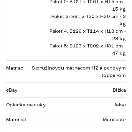
Paket 2: B121 x T201 x H15 cm -
15 kg
Paket 3: B61 x T30 x H30 cm - 3
kg
Paket 4: B126 x T114 x H13 cm -
28 kg
Paket 5: B123 x T202 x H31 cm -
47 kg
Matrac
S pružinovou matracom H2 a penovým
topperom
eBay
Dĺžka
Opierka na ruky
false
Materiál
Manšestr