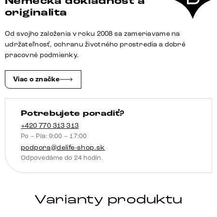
Nemecká dôkladnosť a
Flex
originalita
vintage
taupe
Od svojho založenia v roku 2008 sa zameriavame na
jedálenská
udržateľnosť, ochranu životného prostredia a dobré
stolička
pracovné podmienky.
plochý
nerezová
Viac o značke
oceľ
Potrebujete poradiť?
+420 770 313 313
Po – Pia: 9:00 – 17:00
podpora@delife-shop.sk
Odpovedáme do 24 hodín.
Varianty produktu