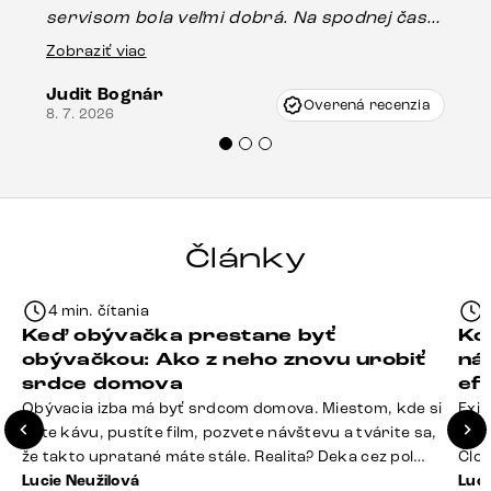
servisom bola veľmi dobrá. Na spodnej časti
Es
stola bolo malé poškodenie, pravdepodobne
Zobraziť viac
16.
vzniklo pri preprave, ale vďaka pánovi
Judit Bognár
Vincze pri riešení mojej záležitosti pristúpili
Overená recenzia
8. 7. 2026
veľmi korektne. Odporúčam produkty Delife
každému.“
Články
4 min. čítania
Keď obývačka prestane byť
Ko
obývačkou: Ako z neho znovu urobiť
ná
srdce domova
ef
Obývacia izba má byť srdcom domova. Miestom, kde si
Exis
dáte kávu, pustíte film, pozvete návštevu a tvárite sa,
Seda
že takto upratané máte stále. Realita? Deka cez pol
Člov
sedačky, ovládač záhadne zmizol, konferenčný stolík
Lucie Neužilová
veľm
Luci