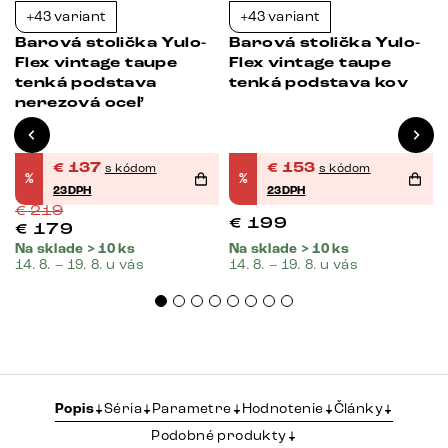
+43 variant
+43 variant
-37%
-23%
Barová stolička Yulo-
Barová stolička Yulo-
Flex vintage taupe
Flex vintage taupe
tenká podstava
tenká podstava kov
nerezová oceľ
€
137
€
153
s kódom
s kódom
%
%
23DPH
23DPH
€
219
€
199
€
179
Na sklade > 10 ks
Na sklade > 10 ks
14. 8. – 19. 8. u vás
14. 8. – 19. 8. u vás
Popis
Séria
Parametre
Hodnotenie
Články
Podobné produkty