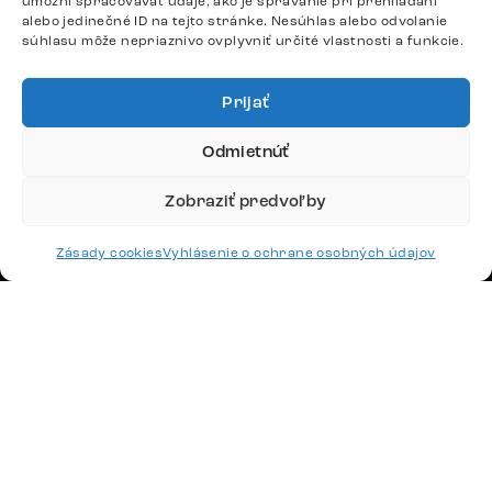
umožní spracovávať údaje, ako je správanie pri prehliadaní
alebo jedinečné ID na tejto stránke. Nesúhlas alebo odvolanie
DÔLEŽITÉ ODKAZY
súhlasu môže nepriaznivo ovplyvniť určité vlastnosti a funkcie.
SLEDUJTE NÁS
Prijať
Odmietnúť
Potrebujete radu? Ozvite sa.
Zobraziť predvoľby
+420 770 313 313
Po – Pia: 9:00 – 17:00
Zásady cookies
Vyhlásenie o ochrane osobných údajov
podpora@delife-shop.sk
Odpovedáme do 24 hodín.
Google recenzie
4,8