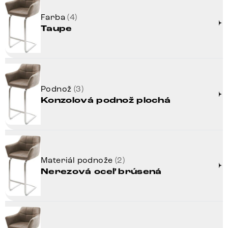
Farba
(4)
Taupe
Podnož
(3)
Konzolová podnož plochá
Materiál podnože
(2)
Nerezová oceľ brúsená