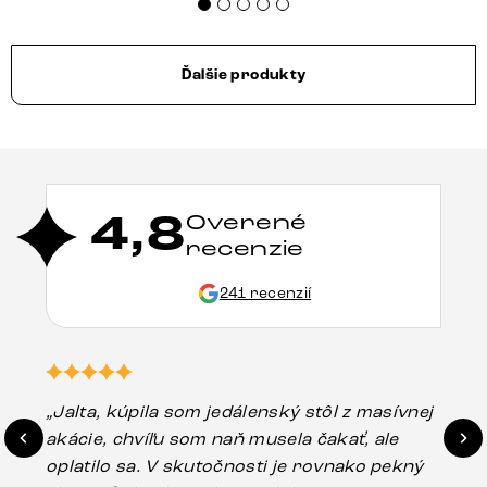
Ďalšie produkty
4,8
Overené
recenzie
241 recenzií
„Jalta, kúpila som jedálenský stôl z masívnej
„O
akácie, chvíľu som naň musela čakať, ale
in
oplatilo sa. V skutočnosti je rovnako pekný
st