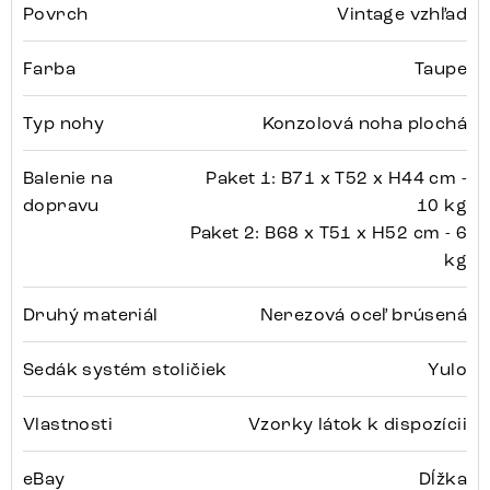
Povrch
Vintage vzhľad
Farba
Taupe
Typ nohy
Konzolová noha plochá
Balenie na
Paket 1: B71 x T52 x H44 cm -
dopravu
10 kg
Paket 2: B68 x T51 x H52 cm - 6
kg
Druhý materiál
Nerezová oceľ brúsená
Sedák systém stoličiek
Yulo
Vlastnosti
Vzorky látok k dispozícii
eBay
Dĺžka