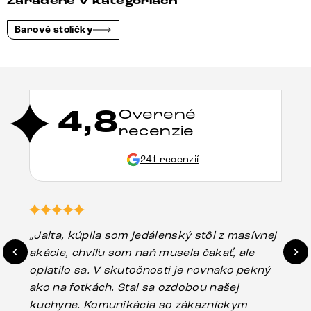
Zaradené v kategóriách
Barové stoličky
4,8
Overené
recenzie
241 recenzií
„Jalta, kúpila som jedálenský stôl z masívnej
„O
akácie, chvíľu som naň musela čakať, ale
in
oplatilo sa. V skutočnosti je rovnako pekný
st
ako na fotkách. Stal sa ozdobou našej
ús
kuchyne. Komunikácia so zákazníckym
sp