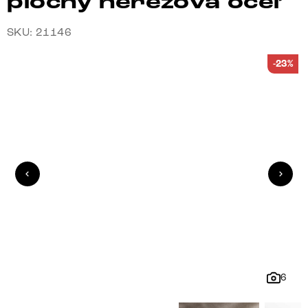
plochý nerezová oceľ
SKU: 21146
-23%
6