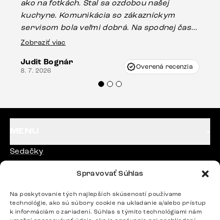
ako na fotkách. Stal sa ozdobou našej
ús
kuchyne. Komunikácia so zákazníckym
sp
servisom bola veľmi dobrá. Na spodnej časti
Es
stola bolo malé poškodenie, pravdepodobne
Zobraziť viac
16.
vzniklo pri preprave, ale vďaka pánovi
Judit Bognár
Vincze pri riešení mojej záležitosti pristúpili
Overená recenzia
8. 7. 2026
veľmi korektne. Odporúčam produkty Delife
každému.“
MENU
Sedačky
Stoličky
Spravovať Súhlas
Postele
Na poskytovanie tých najlepších skúseností používame
technológie, ako sú súbory cookie na ukladanie a/alebo prístup
Stoly
k informáciám o zariadení. Súhlas s týmito technológiami nám