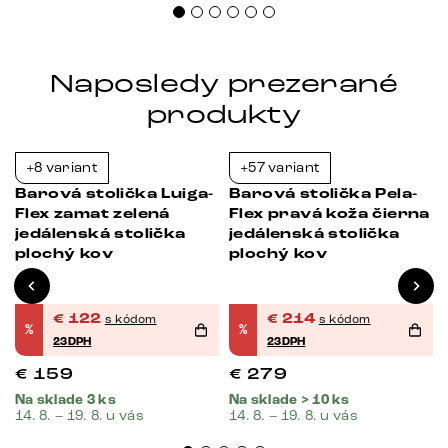
Naposledy prezerané
produkty
+8 variant
+57 variant
-23%
-23%
Barová stolička Luiga-
Barová stolička Pela-
Flex zamat zelená
Flex pravá koža čierna
jedálenská stolička
jedálenská stolička
plochý kov
plochý kov
€
122
€
214
s kódom
s kódom
%
%
23DPH
23DPH
€
159
€
279
Na sklade 3 ks
Na sklade > 10 ks
14. 8. – 19. 8. u vás
14. 8. – 19. 8. u vás