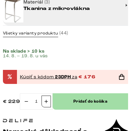
Materiál
(3)
Tkanina z mikrovlákna
(44)
Všetky varianty produktu
Na sklade > 10 ks
14. 8. – 19. 8. u vás
%
Kúpiť s kódom
23DPH
za
€
176
€
229
Pridať do košíka
množstvo
Barová
stolička
Yulo-