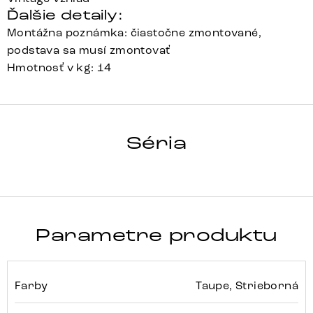
Ďalšie detaily:
Montážna poznámka: čiastočne zmontované,
podstava sa musí zmontovať
Hmotnosť v kg: 14
YULO-FLEX
Séria
Detail celej série
Parametre produktu
Farby
Taupe, Strieborná