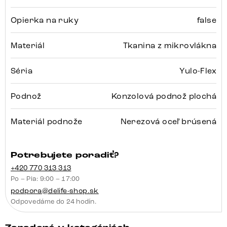
Opierka na ruky
false
Materiál
Tkanina z mikrovlákna
Séria
Yulo-Flex
Podnož
Konzolová podnož plochá
Materiál podnože
Nerezová oceľ brúsená
Potrebujete poradiť?
+420 770 313 313
Po – Pia: 9:00 – 17:00
podpora@delife-shop.sk
Odpovedáme do 24 hodín.