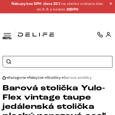
Nákupy bez DPH
zĺava 23 %
na všetko vrátane zliav
do 9. 8. s kódom
23DPH
Menu
Kategorie
Nábytok
Stoličky
Barové stoličky
Barová stolička Yulo-
Flex vintage taupe
jedálenská stolička