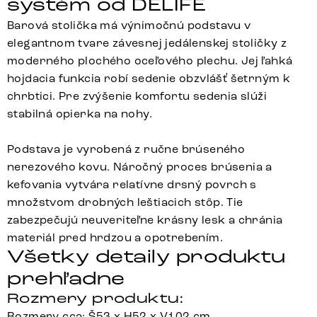
systém od DELIFE
Barová stolička má výnimočnú podstavu v
elegantnom tvare závesnej jedálenskej stoličky z
moderného plochého oceľového plechu. Jej ľahká
hojdacia funkcia robí sedenie obzvlášť šetrným k
chrbtici. Pre zvýšenie komfortu sedenia slúži
stabilná opierka na nohy.
Podstava je vyrobená z ručne brúseného
nerezového kovu. Náročný proces brúsenia a
kefovania vytvára relatívne drsný povrch s
množstvom drobných leštiacich stôp. Tie
zabezpečujú neuveriteľne krásny lesk a chránia
materiál pred hrdzou a opotrebením.
Všetky detaily produktu
prehľadne
Rozmery produktu:
Rozmery cca: Š53 x H52 x V102 cm