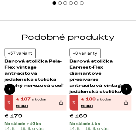
Podobné produkty
+57 variant
+3 varianty
-23%
-23%
Barová stolička Pela-
Barová stolička
Flex vintage
Earnest-Flex
antracitová
diamantové
jedálenská stolička
prešívanie
plochý nerezová oceľ
antracitová vintage
jedálenská stolička
plochý nerezová oceľ
€
137
€
130
s kódom
s kódom
%
%
23DPH
23DPH
€
179
€
169
Na sklade > 10 ks
Na sklade 1 ks
14. 8. – 19. 8. u vás
14. 8. – 19. 8. u vás