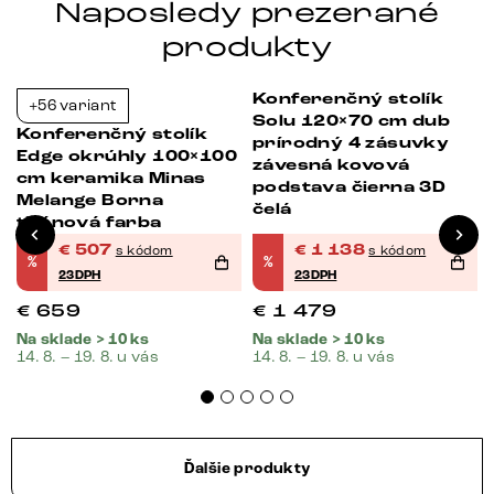
Naposledy prezerané
produkty
Konferenčný stolík
+56 variant
-23%
-23%
Solu 120×70 cm dub
Konferenčný stolík
prírodný 4 zásuvky
Edge okrúhly 100×100
závesná kovová
cm keramika Minas
podstava čierna 3D
Melange Borna
čelá
titánová farba
€
507
€
1 138
s kódom
s kódom
%
%
23DPH
23DPH
€
659
€
1 479
Na sklade > 10 ks
Na sklade > 10 ks
14. 8. – 19. 8. u vás
14. 8. – 19. 8. u vás
Ďalšie produkty