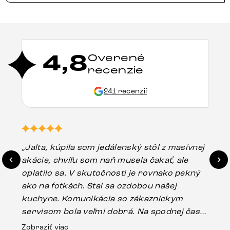
4,8
Overené
recenzie
241 recenzií
„Jalta, kúpila som jedálenský stôl z masívnej
„O
akácie, chvíľu som naň musela čakať, ale
in
oplatilo sa. V skutočnosti je rovnako pekný
st
ako na fotkách. Stal sa ozdobou našej
ús
kuchyne. Komunikácia so zákazníckym
sp
servisom bola veľmi dobrá. Na spodnej časti
Es
stola bolo malé poškodenie, pravdepodobne
Zobraziť viac
16.