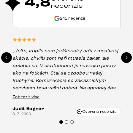
4,8
recenzie
241 recenzií
„Jalta, kúpila som jedálenský stôl z masívnej
„O
akácie, chvíľu som naň musela čakať, ale
in
oplatilo sa. V skutočnosti je rovnako pekný
st
ako na fotkách. Stal sa ozdobou našej
ús
kuchyne. Komunikácia so zákazníckym
sp
servisom bola veľmi dobrá. Na spodnej časti
Es
stola bolo malé poškodenie, pravdepodobne
Zobraziť viac
16.
vzniklo pri preprave, ale vďaka pánovi
Judit Bognár
Vincze pri riešení mojej záležitosti pristúpili
Overená recenzia
8. 7. 2026
veľmi korektne. Odporúčam produkty Delife
každému.“