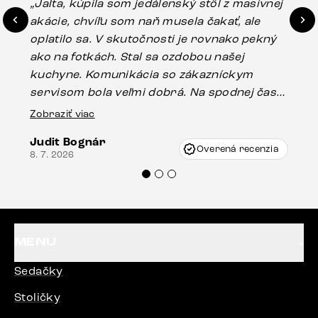
„Jalta, kúpila som jedálenský stôl z masívnej
„O
akácie, chvíľu som naň musela čakať, ale
in
oplatilo sa. V skutočnosti je rovnako pekný
st
ako na fotkách. Stal sa ozdobou našej
ús
kuchyne. Komunikácia so zákazníckym
sp
servisom bola veľmi dobrá. Na spodnej časti
Es
stola bolo malé poškodenie, pravdepodobne
Zobraziť viac
16.
vzniklo pri preprave, ale vďaka pánovi
Judit Bognár
Vincze pri riešení mojej záležitosti pristúpili
Overená recenzia
8. 7. 2026
veľmi korektne. Odporúčam produkty Delife
každému.“
MENU
Sedačky
Stoličky