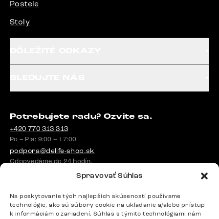
Postele
Stoly
DÔLEŽITÉ ODKAZY
SLEDUJTE NÁS
Potrebujete radu? Ozvite sa.
+420 770 313 313
Po – Pia: 9:00 – 17:00
podpora@delife-shop.sk
Odpovedáme do 24 hodín.
Spravovať Súhlas
Na poskytovanie tých najlepších skúseností používame
Google recenzie
technológie, ako sú súbory cookie na ukladanie a/alebo prístup
4,8
k informáciám o zariadení. Súhlas s týmito technológiami nám