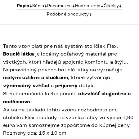
Popis
Séria
Parametre
Hodnotenie
Články
Podobné produkty
Tento vzor platí pre náš systém stoličiek Flex.
Bouclé látka
je ideálny poťahový materiál pre
všetkých, ktorí hľadajú spojenie komfortu a štýlu.
Nepravidelný povrch bouclé látky sa vyznačuje
malými uzlíkmi a slučkami
, ktoré vytvárajú
výnimočný vzhľad
a
príjemný
dotyk.
Striebornošedá farba pôsobí
obzvlášť elegantne a
nadčasovo.
Ak sa na základe tohto vzoru rozhodnete pre
stoličku Flex, náklady na vzorku látky vo výške 1,90
eura vám samozrejme započítame do kúpnej ceny.
Rozmery cca: 15 x 10 cm