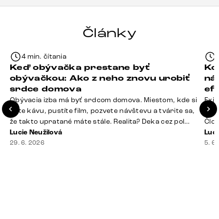
Články
4 min. čítania
Keď obývačka prestane byť
Ko
obývačkou: Ako z neho znovu urobiť
ná
srdce domova
ef
Obývacia izba má byť srdcom domova. Miestom, kde si
Exis
dáte kávu, pustíte film, pozvete návštevu a tvárite sa,
Seda
že takto upratané máte stále. Realita? Deka cez pol
Člov
sedačky, ovládač záhadne zmizol, konferenčný stolík
Lucie Neužilová
veľm
Luci
slúži ako odkladisko všetkého od účteniek po balzam
29. 6. 2026
si n
5. 6
na pery a niekde medzi vankúšmi možno žije stará
nezi
sušienka. Dobrá správa? Aj obývačka, [&hellip;]
ste
nevy