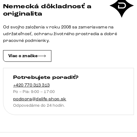
Flex
Nemecká dôkladnosť a
bouclé
originalita
sivá
Od svojho založenia v roku 2008 sa zameriavame na
udržateľnosť, ochranu životného prostredia a dobré
pracovné podmienky.
Viac o značke
Potrebujete poradiť?
+420 770 313 313
Po – Pia: 9:00 – 17:00
podpora@delife-shop.sk
Odpovedáme do 24 hodín.