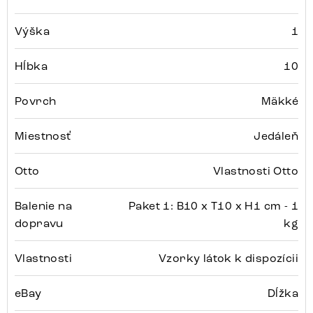
Výška
1
Hĺbka
10
Povrch
Mäkké
Miestnosť
Jedáleň
Otto
Vlastnosti Otto
Balenie na
Paket 1: B10 x T10 x H1 cm - 1
dopravu
kg
Vlastnosti
Vzorky látok k dispozícii
eBay
Dĺžka