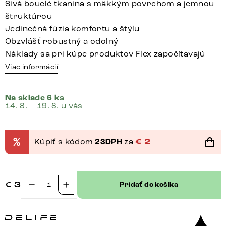
Sivá bouclé tkanina s mäkkým povrchom a jemnou
štruktúrou
Jedinečná fúzia komfortu a štýlu
Obzvlášť robustný a odolný
Náklady sa pri kúpe produktov Flex započítavajú
Viac informácií
Na sklade 6 ks
14. 8. – 19. 8. u vás
%
Kúpiť s kódom
23DPH
za
€
2
€
3
Pridať do košíka
množstvo
Vzorky
látok