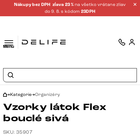
Nákupy bez DPH
zĺava 23 %
na všetko vrátane zliav
do 9. 8. s kódom
23DPH
Menu
Kategorie
Organizéry
Vzorky látok Flex
bouclé sivá
SKU: 35907