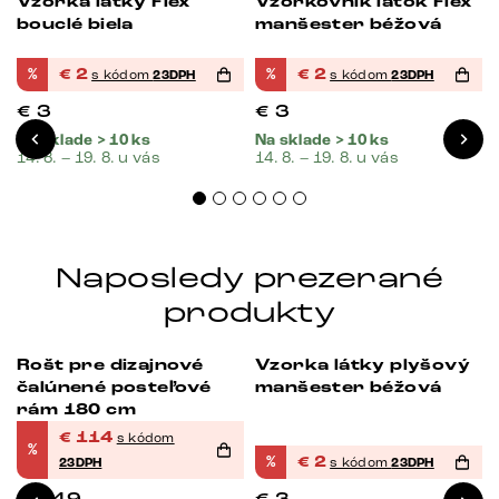
Vzorka látky Flex
Vzorkovník látok Flex
-33%
-33%
bouclé biela
manšester béžová
%
€
2
%
€
2
s kódom
23DPH
s kódom
23DPH
€
3
€
3
Na sklade > 10 ks
Na sklade > 10 ks
14. 8. – 19. 8. u vás
14. 8. – 19. 8. u vás
Naposledy prezerané
produkty
Rošt pre dizajnové
Vzorka látky plyšový
-23%
-33%
čalúnené posteľové
manšester béžová
rám 180 cm
€
114
s kódom
%
%
€
2
23DPH
s kódom
23DPH
€
149
€
3