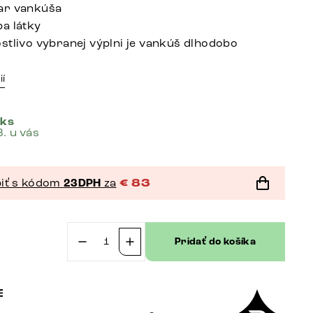
ar vankúša
a látky
stlivo vybranej výplni je vankúš dlhodobo
ií
 ks
8. u vás
iť s kódom
23DPH
za
€
83
Pridať do košíka
množstvo
Vankúš
Sirpio
70×70