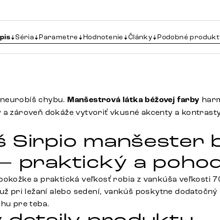
pis
Séria
Parametre
Hodnotenie
Články
Podobné produkt
neurobíš chybu.
Manšestrová látka béžovej farby
harm
 a zároveň dokáže vytvoriť vkusné akcenty a kontrasty
 Sirpio manšester 
– praktický a pohod
pokožke a praktická veľkosť robia z vankúša veľkosti 
 už pri ležaní alebo sedení, vankúš poskytne dodatočn
ohu pre teba.