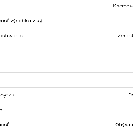
Krémovo
osť výrobku v kg
ostavenia
Zmont
ábytku
D
h
nosť
Obývac