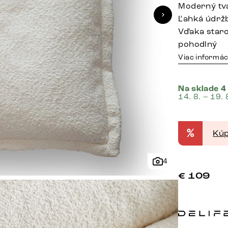
Moderný tv
Ľahká údržb
Vďaka staro
pohodlný
Viac informác
Na sklade 4
14. 8. – 19. 
%
Kúp
4
€
109