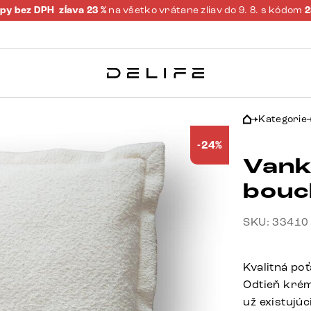
py bez DPH
zĺava 23 %
na všetko vrátane zliav do 9. 8. s kódom
Kategorie
-24%
Vank
bouc
SKU: 33410
Kvalitná po
Odtieň kré
už existujú