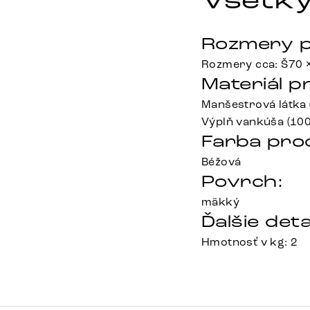
Všetky
Rozmery p
Rozmery cca: Š70 
Materiál p
Manšestrová látka 
Výplň vankúša (100
Farba pro
Béžová
Povrch:
mäkký
Ďalšie deta
Hmotnosť v kg: 2