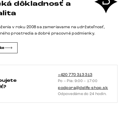
ká dôkladnosť a
bouclé
bielo-
lita
krémová
oženia v roku 2008 sa zameriavame na udržateľnosť,
tného prostredia a dobré pracovné podmienky.
čke
+420 770 313 313
bujete
Po – Pia: 9:00 – 17:00
ť?
podpora@delife-shop.sk
Odpovedáme do 24 hodín.