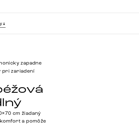
y
onicky zapadne
 pri zariadení
béžová
lný
70×70 cm žiadaný
ý komfort a pomôže