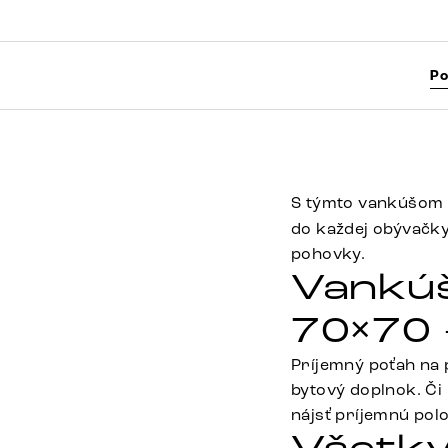
Po
S týmto vankúšom 
do každej obývačky
pohovky.
Vankúš
70×70 
Príjemný poťah na 
bytový doplnok. Či
nájsť príjemnú pol