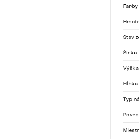
Farby
Hmotn
Stav z
Šírka
Výška
Hĺbka
Typ n
Povrc
Miest