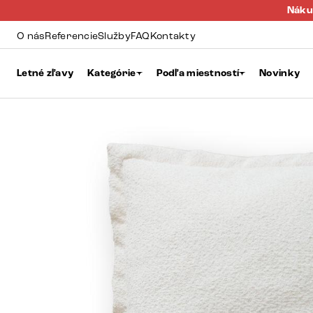
Náku
O nás
Referencie
Služby
FAQ
Kontakty
Letné zľavy
Kategórie
Podľa miestností
Novinky