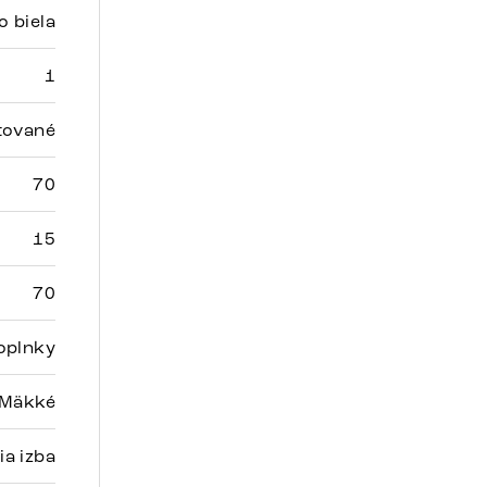
 biela
1
ované
70
15
70
oplnky
Mäkké
ia izba