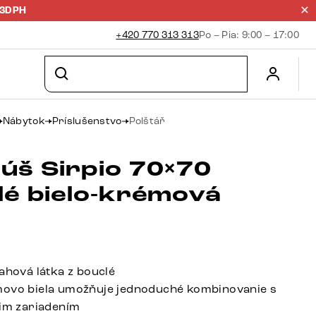
23DPH
+420 770 313 313
Po – Pia: 9:00 – 17:00
Nábytok
Príslušenstvo
Polštář
úš Sirpio 70×70
lé bielo-krémová
ťahová látka z bouclé
movo biela umožňuje jednoduché kombinovanie s
cim zariadením