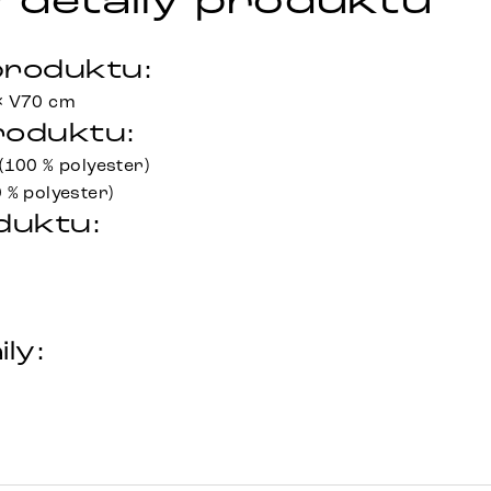
 detaily produktu
roduktu:
× V70 cm
roduktu:
(100 % polyester)
 % polyester)
duktu:
ily: