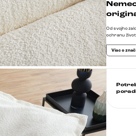
Nemec
origina
Od svojho zal
ochranu živo
Viac o zna
Potre
poradi