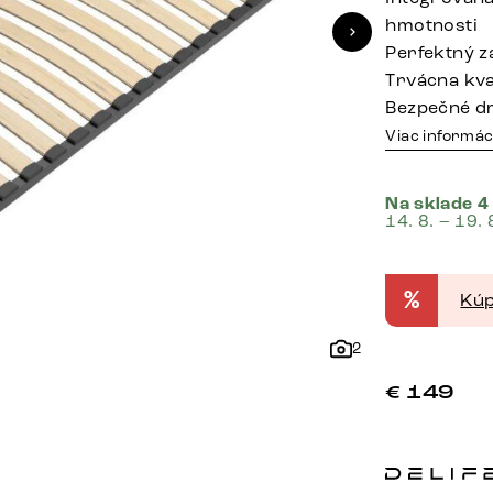
hmotnosti
Perfektný z
Trvácna kva
Bezpečné dr
Viac informác
Na sklade 4
14. 8. – 19. 
%
Kúp
2
€
149