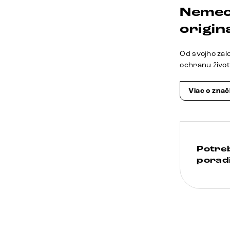
Nemec
origina
Od svojho zal
ochranu živo
Viac o zna
Potre
poradi