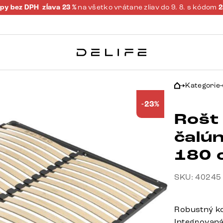
py bez DPH
zĺava 23 %
na všetko vrátane zliav do 9. 8. s kódom
Kategorie
-23%
Rošt
čalú
180 
SKU: 40245
Robustný ko
Integrovaná