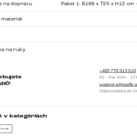
ie na dopravu
Paket 1: B198 x T25 x H12 cm 
 materiál
ka na ruky
+420 770 313 313
ebujete
Po – Pia: 9:00 – 17
diť?
podpora@delife-
Odpovedáme do 24
 v kategóriách
y