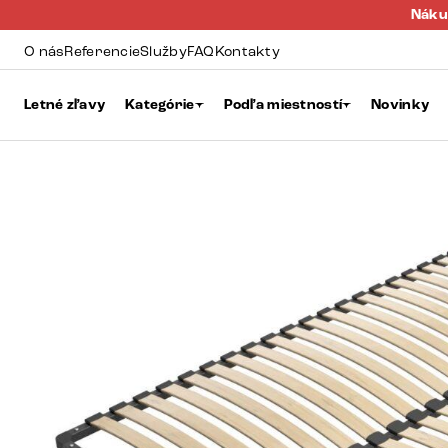
Náku
O nás
Referencie
Služby
FAQ
Kontakty
Letné zľavy
Kategórie
Podľa miestností
Novinky