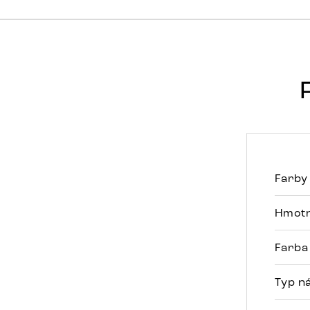
Farby
Hmotn
Farba
Typ n