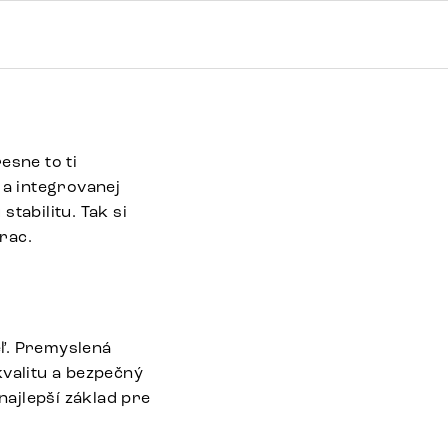
esne to ti
a integrovanej
tabilitu. Tak si
rac.
eľ. Premyslená
valitu a bezpečný
najlepší základ pre