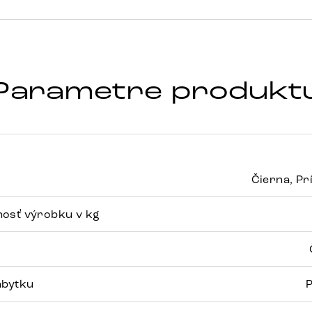
Parametre produkt
Čierna, Pr
osť výrobku v kg
ábytku
P