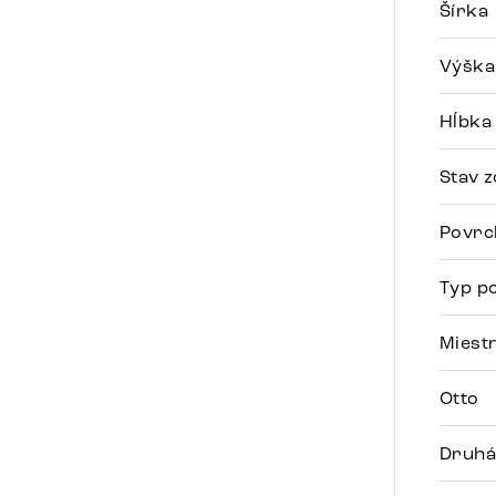
Šírka
Výška
Hĺbka
Stav z
Povrc
Typ po
Miest
Otto
Druhá