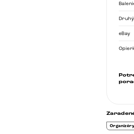
Balen
Druhý
eBay
Opier
Potr
pora
Zaradené
Organizér