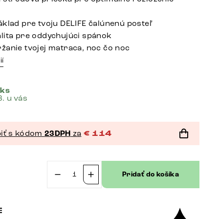
áklad pre tvoju DELIFE čalúnenú posteľ
lita pre oddychujúci spánok
žanie tvojej matraca, noc čo noc
ií
 ks
8. u vás
iť s kódom
23DPH
za
€
114
Pridať do košíka
množstvo
Rošt
pre
dizajnové