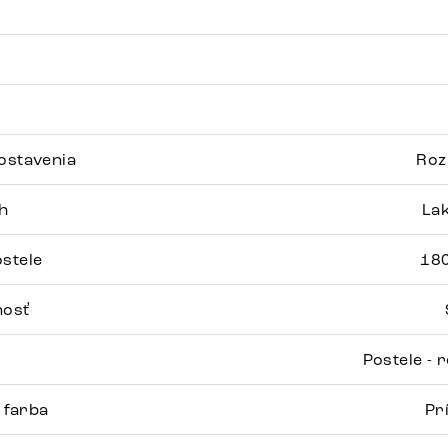
ostavenia
Roz
h
La
stele
180
nosť
Postele - 
 farba
Pr