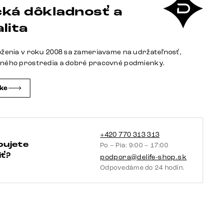
ká dôkladnosť a
čalúnené
posteľové
lita
rám
180
oženia v roku 2008 sa zameriavame na udržateľnosť,
cm
tného prostredia a dobré pracovné podmienky.
čke
+420 770 313 313
bujete
Po – Pia: 9:00 – 17:00
ť?
podpora@delife-shop.sk
Odpovedáme do 24 hodín.