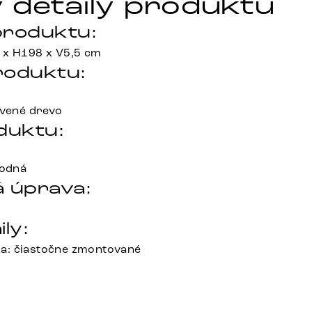
 detaily produktu
roduktu:
 x H198 x V5,5 cm
roduktu:
tvené drevo
duktu:
rodná
 úprava:
ily:
: čiastočne zmontované