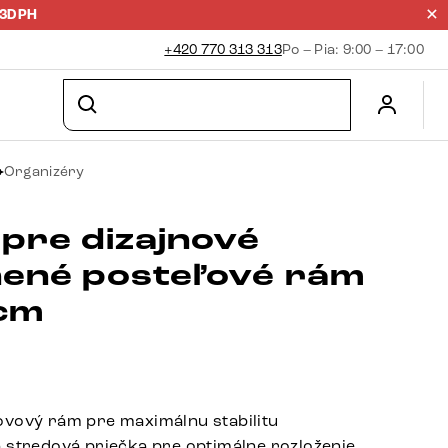
23DPH
+420 770 313 313
Po – Pia: 9:00 – 17:00
Organizéry
 pre dizajnové
nené posteľové rám
cm
vový rám pre maximálnu stabilitu
 stredová priečka pre optimálne rozloženie