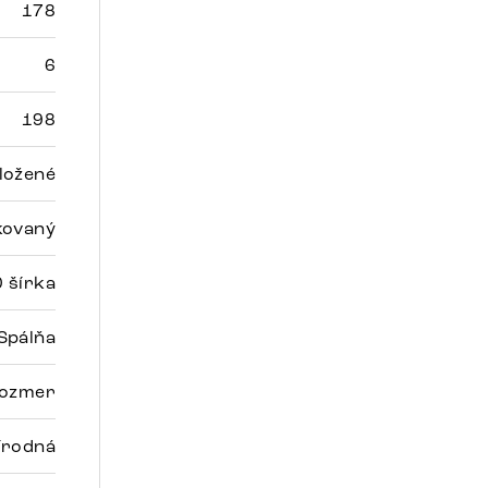
178
6
198
ložené
kovaný
 šírka
Spálňa
rozmer
írodná