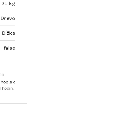
- 21 kg
Drevo
Dĺžka
false
:00
shop.sk
 hodín.