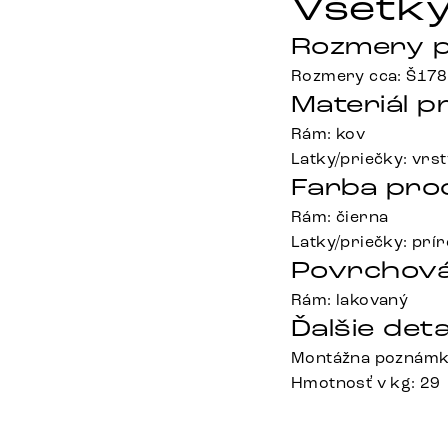
Všetky
Rozmery p
Rozmery cca: Š178
Materiál p
Rám: kov
Latky/priečky: vrs
Farba pro
Rám: čierna
Latky/priečky: prí
Povrchová
Rám: lakovaný
Ďalšie deta
Montážna poznámka
Hmotnosť v kg: 29