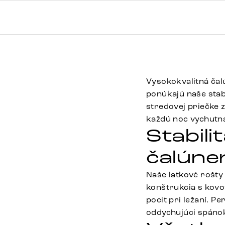
Vysokokvalitná čalú
ponúkajú naše sta
stredovej priečke z
každú noc vychutná
Stabili
čalúne
Naše latkové rošty
konštrukcia s kov
pocit pri ležaní. P
oddychujúci spánok