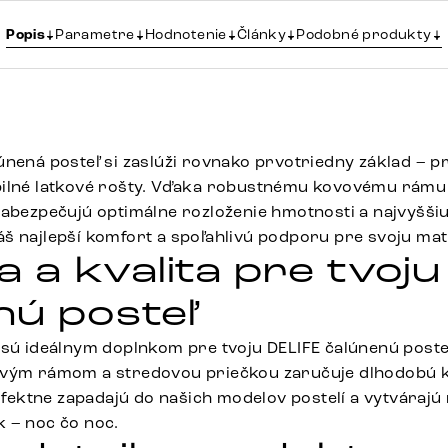
Popis
Parametre
Hodnotenie
Články
Podobné produkty
nená posteľ si zaslúži rovnako prvotriedny základ – pr
bilné latkové rošty. Vďaka robustnému kovovému rámu 
abezpečujú optimálne rozloženie hmotnosti a najvyššiu s
š najlepší komfort a spoľahlivú podporu pre svoju mat
ta a kvalita pre tvoju
nú posteľ
 sú ideálnym doplnkom pre tvoju DELIFE čalúnenú post
ovým rámom a stredovou priečkou zaručuje dlhodobú k
erfektne zapadajú do našich modelov postelí a vytvárajú 
 – noc čo noc.