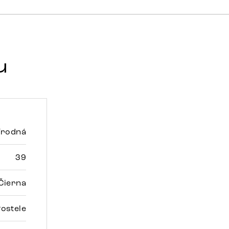
u
írodná
39
Čierna
ostele