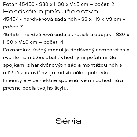
Poťah 45450 - Š80 x H30 x V15 cm – počet: 2
Hardvér a príslušenstvo
45454 - hardvérová sada nôh - Š3 x H3 x V3 cm –
počet: 7
45455 - hardvérová sada skrutiek a spojok - Š30 x
H30 x V10 cm – počet: 4
Poznámka: Každý modul je dodávaný samostatne a
rýchlo ho môžeš obaliť vhodnými poťahmi. So
spojkami z hardvérových sád a montážou nôh si
môžeš zostaviť svoju individuálnu pohovku
Freestyle – perfektne spojenú, veľmi pohodlnú a
presne podľa tvojho štýlu.
FREESTYLE
Séria
Detail celej série