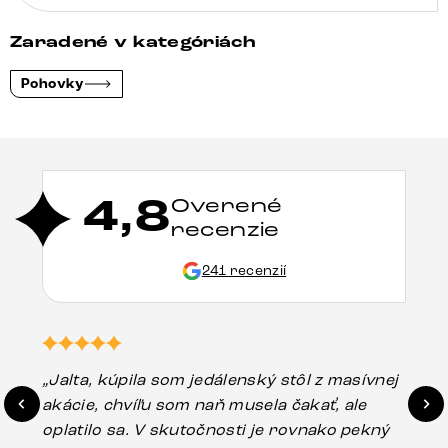
Zaradené v kategóriách
Pohovky
4,8
Overené
recenzie
241 recenzií
„Jalta, kúpila som jedálenský stôl z masívnej
„O
akácie, chvíľu som naň musela čakať, ale
in
oplatilo sa. V skutočnosti je rovnako pekný
st