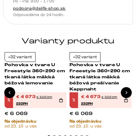
Po – Pia: 9:00 – 17:00
podpora@delife-shop.sk
Odpovedáme do 24 hodín.
Varianty produktu
+32 variant
+32 variant
-23%
-23%
Pohovka v tvare U
Pohovka v tvare U
Freestyle 360×290 cm
Freestyle 360×290 cm
á
tkaná látka mäkká
tkaná látka mäkká
béžová lemovanie
béžová prešívanie
Kappnaht
€
4 673
€
4 673
s kódom
s kódom
%
%
23DPH
23DPH
€
6 069
€
6 069
Na objednávku
Na objednávku
od 23. 10. u vás
od 23. 10. u vás