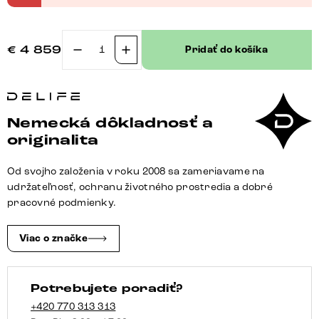
€
4 859
Pridať do košíka
množstvo
Rohová
pohovka
Freestyle
Nemecká dôkladnosť a
310x200
originalita
cm
texturovaná
Od svojho založenia v roku 2008 sa zameriavame na
látka
udržateľnosť, ochranu životného prostredia a dobré
mäkký
pracovné podmienky.
prešívaný
Viac o značke
Potrebujete poradiť?
+420 770 313 313