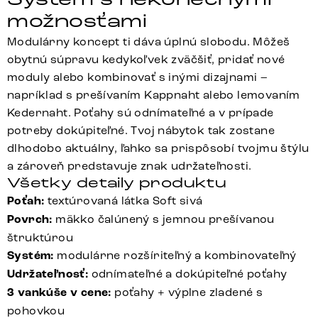
možnosťami
Modulárny koncept ti dáva úplnú slobodu. Môžeš
obytnú súpravu kedykoľvek zväčšiť, pridať nové
moduly alebo kombinovať s inými dizajnami –
napríklad s prešívaním Kappnaht alebo lemovaním
Kedernaht. Poťahy sú odnímateľné a v prípade
potreby dokúpiteľné. Tvoj nábytok tak zostane
dlhodobo aktuálny, ľahko sa prispôsobí tvojmu štýlu
a zároveň predstavuje znak udržateľnosti.
Všetky detaily produktu
Poťah:
textúrovaná látka Soft sivá
Povrch:
mäkko čalúnený s jemnou prešívanou
štruktúrou
Systém:
modulárne rozšíriteľný a kombinovateľný
Udržateľnosť:
odnímateľné a dokúpiteľné poťahy
3 vankúše v cene:
poťahy + výplne zladené s
pohovkou