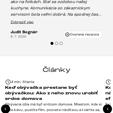
ako na fotkách. Stal sa ozdobou našej
ús
kuchyne. Komunikácia so zákazníckym
sp
servisom bola veľmi dobrá. Na spodnej časti
Es
stola bolo malé poškodenie, pravdepodobne
Zobraziť viac
16.
vzniklo pri preprave, ale vďaka pánovi
Judit Bognár
Vincze pri riešení mojej záležitosti pristúpili
Overená recenzia
8. 7. 2026
veľmi korektne. Odporúčam produkty Delife
každému.“
Články
4 min. čítania
Keď obývačka prestane byť
Ko
obývačkou: Ako z neho znovu urobiť
ná
srdce domova
ef
Obývacia izba má byť srdcom domova. Miestom, kde si
Exis
dáte kávu, pustíte film, pozvete návštevu a tvárite sa,
Seda