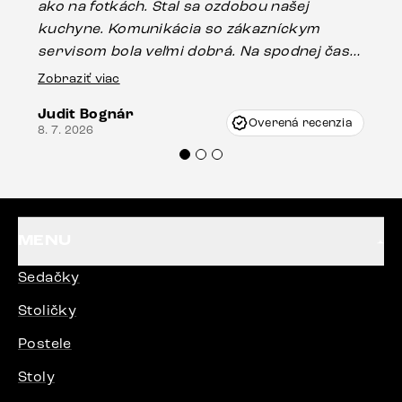
ako na fotkách. Stal sa ozdobou našej
ús
kuchyne. Komunikácia so zákazníckym
sp
servisom bola veľmi dobrá. Na spodnej časti
Es
stola bolo malé poškodenie, pravdepodobne
Zobraziť viac
16.
vzniklo pri preprave, ale vďaka pánovi
Judit Bognár
Vincze pri riešení mojej záležitosti pristúpili
Overená recenzia
8. 7. 2026
veľmi korektne. Odporúčam produkty Delife
každému.“
MENU
Sedačky
Stoličky
Postele
Stoly