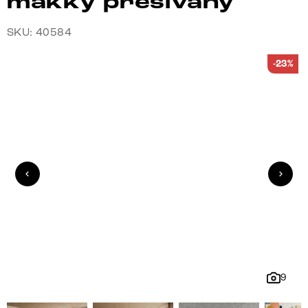
mäkký prešívaný
SKU: 40584
-23%
9