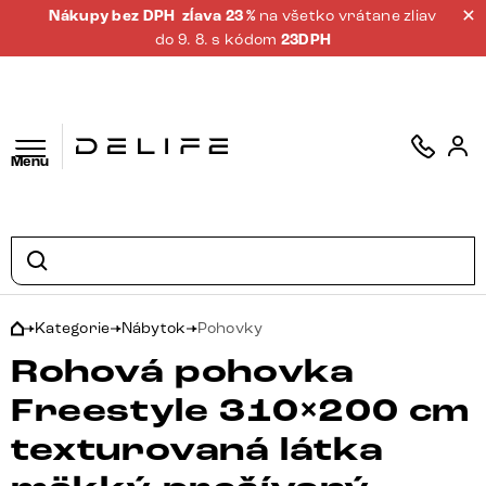
Nákupy bez DPH
zĺava 23 %
na všetko vrátane zliav
do 9. 8. s kódom
23DPH
Menu
Kategorie
Nábytok
Pohovky
Rohová pohovka
Freestyle 310×200 cm
texturovaná látka