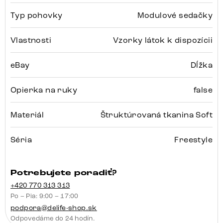
Typ pohovky
Modulové sedačky
Vlastnosti
Vzorky látok k dispozícii
eBay
Dĺžka
Opierka na ruky
false
Materiál
Štruktúrovaná tkanina Soft
Séria
Freestyle
Potrebujete poradiť?
+420 770 313 313
Po – Pia: 9:00 – 17:00
podpora@delife-shop.sk
Odpovedáme do 24 hodín.