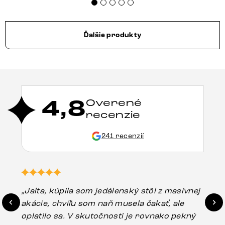
Ďalšie produkty
4,8
Overené
recenzie
241 recenzií
„Jalta, kúpila som jedálenský stôl z masívnej
„O
akácie, chvíľu som naň musela čakať, ale
in
oplatilo sa. V skutočnosti je rovnako pekný
st