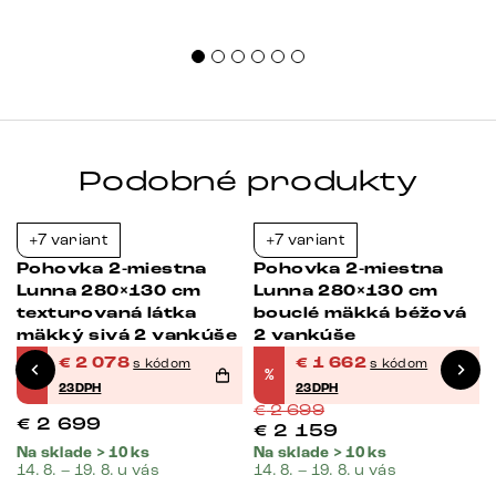
Podobné produkty
+7 variant
+7 variant
-23%
-38%
Pohovka 2-miestna
Pohovka 2-miestna
Lunna 280×130 cm
Lunna 280×130 cm
texturovaná látka
bouclé mäkká béžová
mäkký sivá 2 vankúše
2 vankúše
€
2 078
€
1 662
s kódom
s kódom
%
%
23DPH
23DPH
€
2 699
€
2 699
€
2 159
Na sklade > 10 ks
Na sklade > 10 ks
14. 8. – 19. 8. u vás
14. 8. – 19. 8. u vás