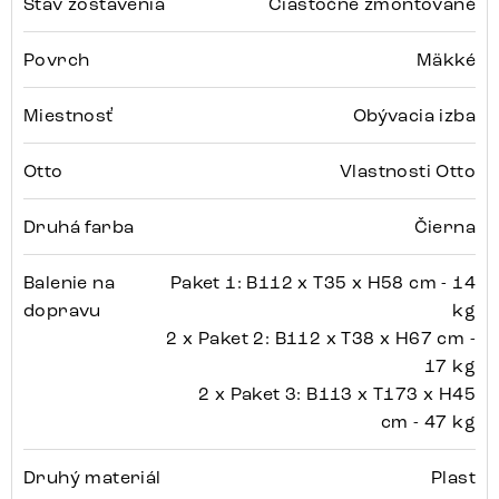
Stav zostavenia
Čiastočne zmontované
Povrch
Mäkké
Miestnosť
Obývacia izba
Otto
Vlastnosti Otto
Druhá farba
Čierna
Balenie na
Paket 1: B112 x T35 x H58 cm - 14
dopravu
kg
2 x Paket 2: B112 x T38 x H67 cm -
17 kg
2 x Paket 3: B113 x T173 x H45
cm - 47 kg
Druhý materiál
Plast