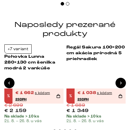
Naposledy prezerané
produkty
Regál Sakura 100×200
+7 variant
-38%
-39%
cm akácia prírodná 5
Pohovka Lunna
priehradiek
280×130 cm šenilka
modrá 2 vankúše
€
1 662
€
1 038
s kódom
s kódom
%
%
23DPH
23DPH
€
2 699
€
1 689
€
2 159
€
1 349
Na sklade > 10 ks
Na sklade > 10 ks
21. 8. – 26. 8. u vás
21. 8. – 26. 8. u vás