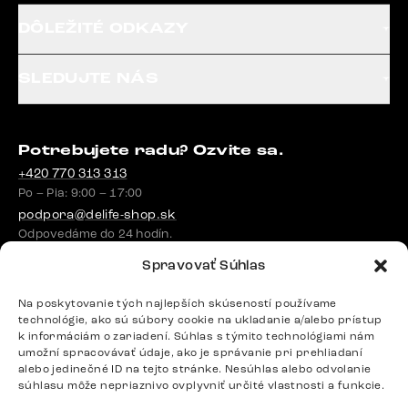
DÔLEŽITÉ ODKAZY
SLEDUJTE NÁS
Potrebujete radu? Ozvite sa.
+420 770 313 313
Po – Pia: 9:00 – 17:00
podpora@delife-shop.sk
Odpovedáme do 24 hodín.
Spravovať Súhlas
Google recenzie
Na poskytovanie tých najlepších skúseností používame
technológie, ako sú súbory cookie na ukladanie a/alebo prístup
4,8
k informáciám o zariadení. Súhlas s týmito technológiami nám
umožní spracovávať údaje, ako je správanie pri prehliadaní
alebo jedinečné ID na tejto stránke. Nesúhlas alebo odvolanie
súhlasu môže nepriaznivo ovplyvniť určité vlastnosti a funkcie.