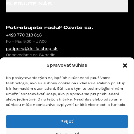
SLEDUJTE NÁS
Potrebujete radu? Ozvite sa.
+420 770 313 313
Po – Pia: 9:00 – 17:00
podpora@delife-shop.sk
Odpovedáme do 24 hodín.
Spravovať Súhlas
Google recenzie
Na poskytovanie tých najlepších skúseností používame
technológie, ako sú súbory cookie na ukladanie a/alebo prístup
4,8
k informáciám o zariadení. Súhlas s týmito technológiami nám
umožní spracovávať údaje, ako je správanie pri prehliadaní
alebo jedinečné ID na tejto stránke. Nesúhlas alebo odvolanie
súhlasu môže nepriaznivo ovplyvniť určité vlastnosti a funkcie.
Prijať
Doprava