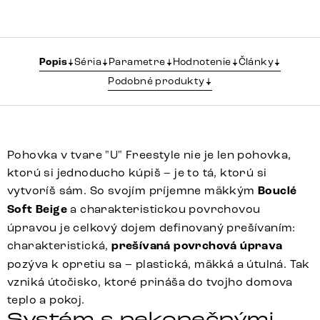
Popis
Séria
Parametre
Hodnotenie
Články
Podobné produkty
Pohovka v tvare "U" Freestyle nie je len pohovka,
ktorú si jednoducho kúpiš – je to tá, ktorú si
vytvoríš sám. So svojím príjemne mäkkým
Bouclé
Soft Beige
a charakteristickou povrchovou
úpravou je celkový dojem definovaný prešívaním:
charakteristická,
prešívaná povrchová úprava
pozýva k opretiu sa – plastická, mäkká a útulná. Tak
vzniká útočisko, ktoré prináša do tvojho domova
teplo a pokoj.
Systém s nekonečnými