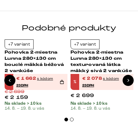
Podobné produkty
+7 variant
+7 variant
-38%
-23%
Pohovka 2-miestna
Pohovka 2-miestna
Lunna 280×130 cm
Lunna 280×130 cm
bouclé mäkká béžová
texturovaná látka
2 vankúše
mäkký sivá 2 vankúše
€
1 662
€
2 078
s kódom
s kódom
%
%
23DPH
23DPH
€
2 699
€
2 699
€
2 159
Na sklade > 10 ks
Na sklade > 10 ks
14. 8. – 19. 8. u vás
14. 8. – 19. 8. u vás