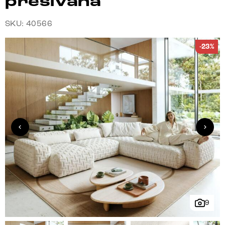
prešívaná
SKU: 40566
-23%
9