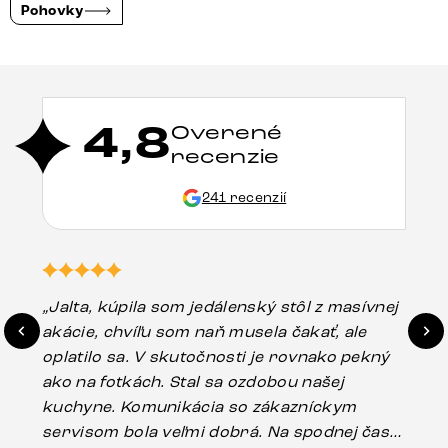
Pohovky
4,8
Overené
recenzie
241 recenzií
„Jalta, kúpila som jedálenský stôl z masívnej
„O
akácie, chvíľu som naň musela čakať, ale
in
oplatilo sa. V skutočnosti je rovnako pekný
st
ako na fotkách. Stal sa ozdobou našej
ús
kuchyne. Komunikácia so zákazníckym
sp
servisom bola veľmi dobrá. Na spodnej časti
Es