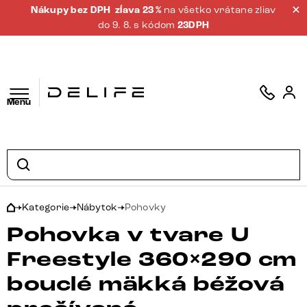
Nákupy bez DPH
zĺava 23 %
na všetko vrátane zliav
do 9. 8. s kódom
23DPH
Menu
Kategorie
Nábytok
Pohovky
Pohovka v tvare U
Freestyle 360×290 cm
bouclé mäkká béžová