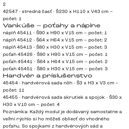
2
42547 - stredná časť - Š230 x H110 x V43 cm –
počet: 1
Vankúše – poťahy a náplne
náplň 45411 - Š90 x H90 x V15 cm – počet: 1
náplň 45412 - Š64 x H64 x V15 cm – počet: 2
náplň 45413 - Š80 x H30 x V15 cm – počet: 3
poťah 45426 - Š90 x H90 x V15 cm – počet: 1
poťah 45441 - Š64 x H64 x V15 cm – počet: 2
poťah 45451 - Š80 x H30 x V15 cm – počet: 3
Hardvér a príslušenstvo
45454 - hardvérová sada nôh - Š3 x H3 x V3 cm –
počet: 11
45455 - hardvérová sada skrutiek a spojok - Š30 x
H30 x V10 cm – počet: 4
Poznámka: Každý modul je dodávaný samostatne a
veľmi rýchlo si ho môžeš obliecť do vhodného
poťahu. So spojkami z hardvérových sád a