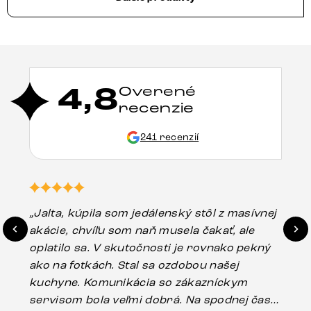
4,8
Overené
recenzie
241 recenzií
„Jalta, kúpila som jedálenský stôl z masívnej
„O
akácie, chvíľu som naň musela čakať, ale
in
oplatilo sa. V skutočnosti je rovnako pekný
st
ako na fotkách. Stal sa ozdobou našej
ús
kuchyne. Komunikácia so zákazníckym
sp
servisom bola veľmi dobrá. Na spodnej časti
Es