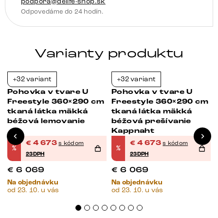
podpora@delife-shop.sk
Odpovedáme do 24 hodín.
Varianty produktu
+32 variant
+32 variant
-23%
-23%
Pohovka v tvare U
Pohovka v tvare U
Freestyle 360×290 cm
Freestyle 360×290 cm
á
tkaná látka mäkká
tkaná látka mäkká
béžová lemovanie
béžová prešívanie
Kappnaht
€
4 673
€
4 673
s kódom
s kódom
%
%
23DPH
23DPH
€
6 069
€
6 069
Na objednávku
Na objednávku
od 23. 10. u vás
od 23. 10. u vás