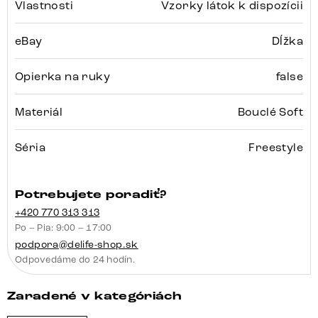
Vlastnosti
Vzorky látok k dispozícii
eBay
Dĺžka
Opierka na ruky
false
Materiál
Bouclé Soft
Séria
Freestyle
Potrebujete poradiť?
+420 770 313 313
Po – Pia: 9:00 – 17:00
podpora@delife-shop.sk
Odpovedáme do 24 hodín.
Zaradené v kategóriách