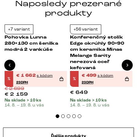
Naposledy prezerané
produkty
+7 variant
+56 variant
-38%
-23%
Pohovka Lunna
Konferenčný stolík
280×130 cm šenilka
Edge okrúhly 90×90
e
modrá 2 vankúše
cm keramika Minas
Melange Sarity
nerezová oceľ
kefovaná
€
1 662
€
499
s kódom
s kódom
%
%
23DPH
23DPH
€
2 699
€
649
€
2 159
Na sklade > 10 ks
Na sklade > 10 ks
14. 8. – 19. 8. u vás
14. 8. – 19. 8. u vás
Ďalšie produkty