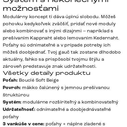
možnosťami
Modulárny koncept ti dáva úplnú slobodu. Môžeš
pohovku kedykoľvek zväčšiť, pridať nové moduly
alebo kombinovať s inými dizajnmi – napríklad s
prešívaním Kappnaht alebo lemovaním Kedernaht.
Poťahy sú odnímateľné a v prípade potreby ich
môžeš doobjednať. Tvoj gauč tak zostane dlhodobo
aktuálny, ľahko sa prispôsobí tvojmu štýlu a
zároveň predstavuje znak udržateľnosti.
Všetky detaily produktu
Poťah:
Bouclé Soft Beige
Povrch:
mäkko čalúnený s jemnou prešívanou
štruktúrou
Systém:
modulárne rozšíriteľný a kombinovateľný
Udržateľnosť:
odnímateľné a doobjednávateľné
poťahy
3 vankúše v cene:
poťahy + náplne zladené s