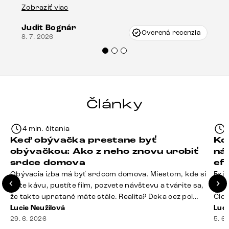
stola bolo malé poškodenie, pravdepodobne
Zobraziť viac
16.
vzniklo pri preprave, ale vďaka pánovi
Judit Bognár
Vincze pri riešení mojej záležitosti pristúpili
Overená recenzia
8. 7. 2026
veľmi korektne. Odporúčam produkty Delife
každému.“
Články
4 min. čítania
Keď obývačka prestane byť
Ko
obývačkou: Ako z neho znovu urobiť
ná
srdce domova
ef
Obývacia izba má byť srdcom domova. Miestom, kde si
Exis
dáte kávu, pustíte film, pozvete návštevu a tvárite sa,
Seda
že takto upratané máte stále. Realita? Deka cez pol
Člov
sedačky, ovládač záhadne zmizol, konferenčný stolík
Lucie Neužilová
veľm
Luci
slúži ako odkladisko všetkého od účteniek po balzam
29. 6. 2026
si n
5. 6