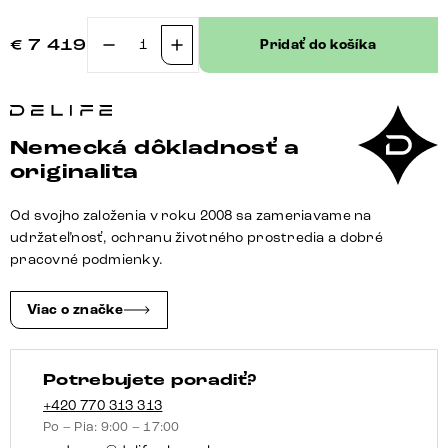
€
7 419
Pridať do košíka
množstvo
Pohovka
v
tvare
Nemecká dôkladnosť a
U
originalita
Freestyle
360x290
Od svojho založenia v roku 2008 sa zameriavame na
cm
udržateľnosť, ochranu životného prostredia a dobré
bouclé
pracovné podmienky.
mäkká
béžová
Viac o značke
prešívaná
Potrebujete poradiť?
+420 770 313 313
Po – Pia: 9:00 – 17:00