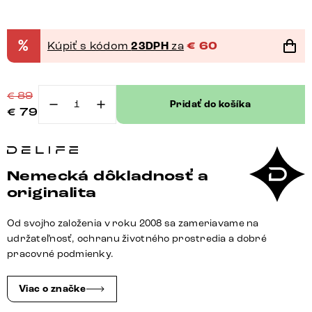
%
Kúpiť s kódom
23DPH
za
€
60
€
89
Pridať do košíka
€
79
množstvo
Podstava
zúžená
20
Nemecká dôkladnosť a
cm
originalita
kov
strieborná
Od svojho založenia v roku 2008 sa zameriavame na
(sada
udržateľnosť, ochranu životného prostredia a dobré
4
pracovné podmienky.
ks)
Viac o značke