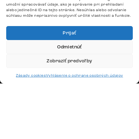
+420 770 313 313
umožní spracovávať údaje, ako je správanie pri prehliadaní
alebo jedinečné ID na tejto stránke. Nesúhlas alebo odvolanie
Po – Pia: 9:00 – 17:00
súhlasu môže nepriaznivo ovplyvniť určité vlastnosti a funkcie.
podpora@delife-shop.sk
Odpovedáme do 24 hodín.
Prijať
Odmietnúť
Google recenzie
4,8
Zobraziť predvoľby
Zásady cookies
Vyhlásenie o ochrane osobných údajov
Doprava
Platby
Česko
Maďarsko
Nemecko