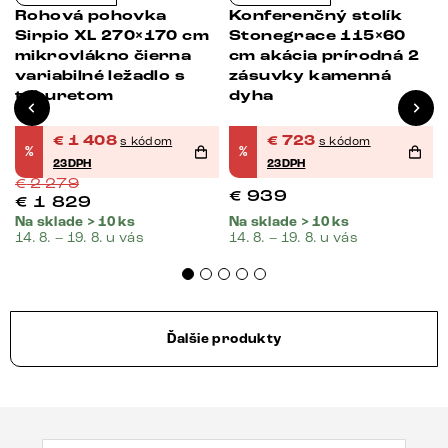
Rohová pohovka
Konferenčný stolík
Sirpio XL 270×170 cm
Stonegrace 115×60
mikrovlákno čierna
cm akácia prírodná 2
variabilné ležadlo s
zásuvky kamenná
taburetom
dyha
€
1 408
€
723
s kódom
s kódom
%
%
23DPH
23DPH
€
2 279
€
939
€
1 829
Na sklade > 10 ks
Na sklade > 10 ks
14. 8. – 19. 8. u vás
14. 8. – 19. 8. u vás
Ďalšie produkty