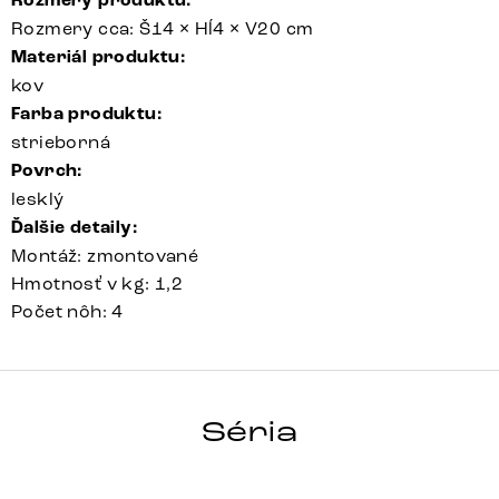
Rozmery produktu:
Rozmery cca: Š14 × Hĺ4 × V20 cm
Materiál produktu:
kov
Farba produktu:
strieborná
Povrch:
lesklý
Ďalšie detaily:
Montáž: zmontované
Hmotnosť v kg: 1,2
Počet nôh: 4
KONISCH
Séria
Detail celej série