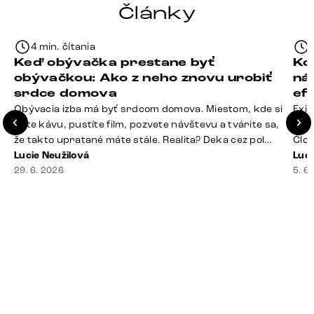
Články
4 min. čítania
Keď obývačka prestane byť
Ko
obývačkou: Ako z neho znovu urobiť
ná
srdce domova
ef
Obývacia izba má byť srdcom domova. Miestom, kde si
Exis
dáte kávu, pustíte film, pozvete návštevu a tvárite sa,
Seda
že takto upratané máte stále. Realita? Deka cez pol
Člov
sedačky, ovládač záhadne zmizol, konferenčný stolík
Lucie Neužilová
veľm
Luci
slúži ako odkladisko všetkého od účteniek po balzam
29. 6. 2026
si n
5. 6
na pery a niekde medzi vankúšmi možno žije stará
nezi
sušienka. Dobrá správa? Aj obývačka, [&hellip;]
ste
nevy