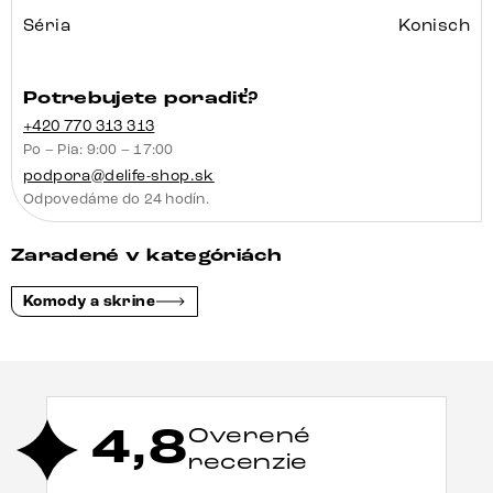
Séria
Konisch
Potrebujete poradiť?
+420 770 313 313
Po – Pia: 9:00 – 17:00
podpora@delife-shop.sk
Odpovedáme do 24 hodín.
Zaradené v kategóriách
Komody a skrine
4,8
Overené
recenzie