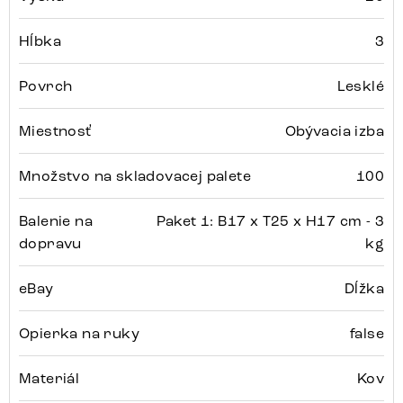
Hĺbka
3
Povrch
Lesklé
Miestnosť
Obývacia izba
Množstvo na skladovacej palete
100
Balenie na
Paket 1: B17 x T25 x H17 cm - 3
dopravu
kg
eBay
Dĺžka
Opierka na ruky
false
Materiál
Kov