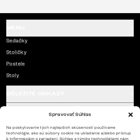
každému.“
MENU
Sedačky
Stoličky
Postele
Stoly
DÔLEŽITÉ ODKAZY
SLEDUJTE NÁS
Spravovať Súhlas
Na poskytovanie tých najlepších skúseností používame
technológie, ako sú súbory cookie na ukladanie a/alebo prístup
Potrebujete radu? Ozvite sa.
k informáciám o zariadení. Súhlas s týmito technológiami nám