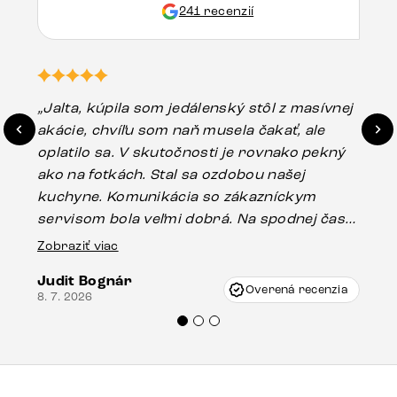
241 recenzií
„Jalta, kúpila som jedálenský stôl z masívnej
„O
akácie, chvíľu som naň musela čakať, ale
in
oplatilo sa. V skutočnosti je rovnako pekný
st
ako na fotkách. Stal sa ozdobou našej
ús
kuchyne. Komunikácia so zákazníckym
sp
servisom bola veľmi dobrá. Na spodnej časti
Es
stola bolo malé poškodenie, pravdepodobne
Zobraziť viac
16.
vzniklo pri preprave, ale vďaka pánovi
Judit Bognár
Vincze pri riešení mojej záležitosti pristúpili
Overená recenzia
8. 7. 2026
veľmi korektne. Odporúčam produkty Delife
každému.“