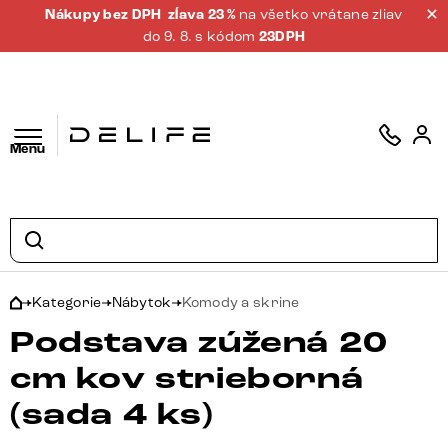
Nákupy bez DPH
zĺava 23 %
na všetko vrátane zliav
do 9. 8. s kódom
23DPH
Menu
Kategorie
Nábytok
Komody a skrine
Podstava zúžená 20
cm kov strieborná
(sada 4 ks)