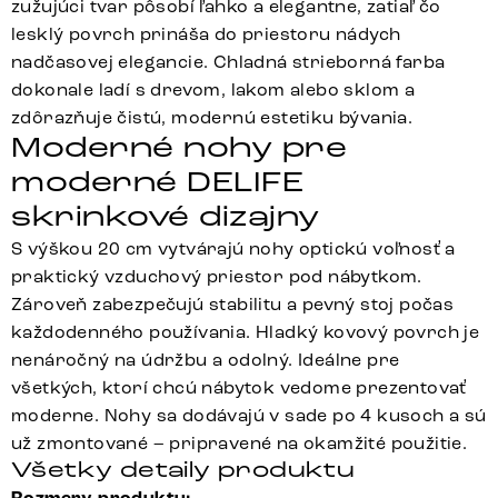
zužujúci tvar pôsobí ľahko a elegantne, zatiaľ čo
lesklý povrch prináša do priestoru nádych
nadčasovej elegancie. Chladná strieborná farba
dokonale ladí s drevom, lakom alebo sklom a
zdôrazňuje čistú, modernú estetiku bývania.
Moderné nohy pre
moderné DELIFE
skrinkové dizajny
S výškou 20 cm vytvárajú nohy optickú voľnosť a
praktický vzduchový priestor pod nábytkom.
Zároveň zabezpečujú stabilitu a pevný stoj počas
každodenného používania. Hladký kovový povrch je
nenáročný na údržbu a odolný. Ideálne pre
všetkých, ktorí chcú nábytok vedome prezentovať
moderne. Nohy sa dodávajú v sade po 4 kusoch a sú
už zmontované – pripravené na okamžité použitie.
Všetky detaily produktu