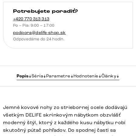
Potrebujete poradiť?
+420 770 313 313
Po – Pia: 9:00 – 17:00
podpora@delife-shop.sk
Odpovedáme do 24 hodín.
Popis
Séria
Parametre
Hodnotenie
Články
Jemné kovové nohy zo striebornej ocele dodávajú
všetkým DELIFE skrinkovým nábytkom obzvlášť
moderný štýl, ktorý z každého kusu nábytku robí
skutočný pútač pohľadov. Do spodnej časti sa