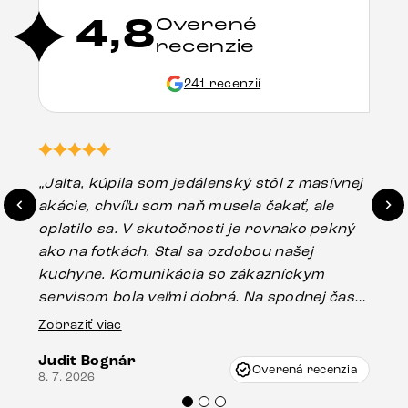
4,8
Overené
recenzie
241 recenzií
„Jalta, kúpila som jedálenský stôl z masívnej
„O
akácie, chvíľu som naň musela čakať, ale
in
oplatilo sa. V skutočnosti je rovnako pekný
st
ako na fotkách. Stal sa ozdobou našej
ús
kuchyne. Komunikácia so zákazníckym
sp
servisom bola veľmi dobrá. Na spodnej časti
Es
stola bolo malé poškodenie, pravdepodobne
Zobraziť viac
16.
vzniklo pri preprave, ale vďaka pánovi
Judit Bognár
Vincze pri riešení mojej záležitosti pristúpili
Overená recenzia
8. 7. 2026
veľmi korektne. Odporúčam produkty Delife