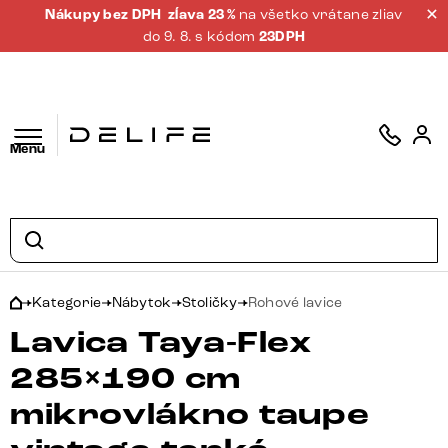
Nákupy bez DPH
zĺava 23 %
na všetko vrátane zliav
do 9. 8. s kódom
23DPH
Menu
Kategorie
Nábytok
Stoličky
Rohové lavice
Lavica Taya-Flex
285×190 cm
mikrovlákno taupe