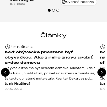
Vincze pri riešení mojej záležitosti pristúpili
Overená recenzia
8. 7. 2026
veľmi korektne. Odporúčam produkty Delife
každému.“
Články
4 min. čítania
Keď obývačka prestane byť
Ko
obývačkou: Ako z neho znovu urobiť
ná
srdce domova
ef
Obývacia izba má byť srdcom domova. Miestom, kde si
Exis
dáte kávu, pustíte film, pozvete návštevu a tvárite sa,
Seda
že takto upratané máte stále. Realita? Deka cez pol
Člov
sedačky, ovládač záhadne zmizol, konferenčný stolík
Lucie Neužilová
veľm
Luci
slúži ako odkladisko všetkého od účteniek po balzam
29. 6. 2026
si n
5. 6
na pery a niekde medzi vankúšmi možno žije stará
nezi
sušienka. Dobrá správa? Aj obývačka, [&hellip;]
ste
nevy