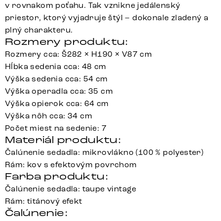
v rovnakom poťahu. Tak vznikne jedálenský
priestor, ktorý vyjadruje štýl – dokonale zladený a
plný charakteru.
Rozmery produktu:
Rozmery cca: Š282 × H190 × V87 cm
Hĺbka sedenia cca: 48 cm
Výška sedenia cca: 54 cm
Výška operadla cca: 35 cm
Výška opierok cca: 64 cm
Výška nôh cca: 34 cm
Počet miest na sedenie: 7
Materiál produktu:
Čalúnenie sedadla: mikrovlákno (100 % polyester)
Rám: kov s efektovým povrchom
Farba produktu:
Čalúnenie sedadla: taupe vintage
Rám: titánový efekt
Čalúnenie: