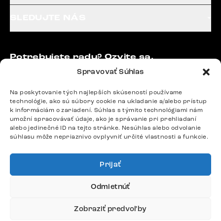
SLEDUJTE NÁS
Potrebujete radu? Ozvite sa.
+420 770 313 313
Spravovať Súhlas
Po – Pia: 9:00 – 17:00
podpora@delife-shop.sk
Na poskytovanie tých najlepších skúseností používame
technológie, ako sú súbory cookie na ukladanie a/alebo prístup
Odpovedáme do 24 hodín.
k informáciám o zariadení. Súhlas s týmito technológiami nám
umožní spracovávať údaje, ako je správanie pri prehliadaní
alebo jedinečné ID na tejto stránke. Nesúhlas alebo odvolanie
súhlasu môže nepriaznivo ovplyvniť určité vlastnosti a funkcie.
Google recenzie
4,8
Prijať
Odmietnúť
Zobraziť predvoľby
Doprava