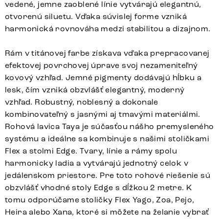
vedené, jemne zaoblené línie vytvárajú elegantnú,
otvorenú siluetu. Vďaka súvislej forme vzniká
harmonická rovnováha medzi stabilitou a dizajnom.
Rám v titánovej farbe získava vďaka prepracovanej
efektovej povrchovej úprave svoj nezameniteľný
kovový vzhľad. Jemné pigmenty dodávajú hĺbku a
lesk, čím vzniká obzvlášť elegantný, moderný
vzhľad. Robustný, noblesný a dokonale
kombinovateľný s jasnými aj tmavými materiálmi.
Rohová lavica Taya je súčasťou nášho premysleného
systému a ideálne sa kombinuje s našimi stoličkami
Flex a stolmi Edge. Tvary, línie a rámy spolu
harmonicky ladia a vytvárajú jednotný celok v
jedálenskom priestore. Pre toto rohové riešenie sú
obzvlášť vhodné stoly Edge s dĺžkou 2 metre. K
tomu odporúčame stoličky Flex Yago, Zoa, Pejo,
Heira alebo Xana, ktoré si môžete na želanie vybrať