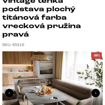
vintage tenká
podstava plochý
titánová farba
vrecková pružina
pravá
SKU: 43216
-38%