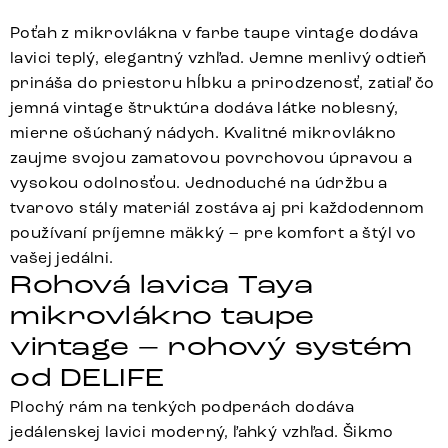
Poťah z mikrovlákna v farbe taupe vintage dodáva
lavici teplý, elegantný vzhľad. Jemne menlivý odtieň
prináša do priestoru hĺbku a prirodzenosť, zatiaľ čo
jemná vintage štruktúra dodáva látke noblesný,
mierne ošúchaný nádych. Kvalitné mikrovlákno
zaujme svojou zamatovou povrchovou úpravou a
vysokou odolnosťou. Jednoduché na údržbu a
tvarovo stály materiál zostáva aj pri každodennom
používaní príjemne mäkký – pre komfort a štýl vo
vašej jedálni.
Rohová lavica Taya
mikrovlákno taupe
vintage – rohový systém
od DELIFE
Plochý rám na tenkých podperách dodáva
jedálenskej lavici moderný, ľahký vzhľad. Šikmo