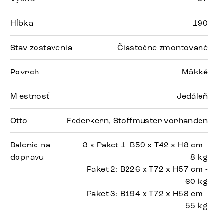
Hĺbka
190
Stav zostavenia
Čiastočne zmontované
Povrch
Mäkké
Miestnosť
Jedáleň
Otto
Federkern, Stoffmuster vorhanden
Balenie na
3 x Paket 1: B59 x T42 x H8 cm -
dopravu
8 kg
Paket 2: B226 x T72 x H57 cm -
60 kg
Paket 3: B194 x T72 x H58 cm -
55 kg