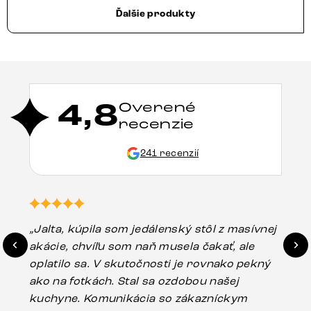
Ďalšie produkty
4,8
Overené
recenzie
241 recenzií
„Jalta, kúpila som jedálenský stôl z masívnej
„O
akácie, chvíľu som naň musela čakať, ale
in
oplatilo sa. V skutočnosti je rovnako pekný
st
ako na fotkách. Stal sa ozdobou našej
ús
kuchyne. Komunikácia so zákazníckym
sp