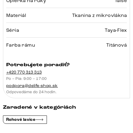
Opierka na ruky
false
Materiál
Tkanina z mikrovlákna
Séria
Taya-Flex
Farba rámu
Titánová
Potrebujete poradiť?
+420 770 313 313
Po – Pia: 9:00 – 17:00
podpora@delife-shop.sk
Odpovedáme do 24 hodín.
Zaradené v kategóriách
Rohové lavice