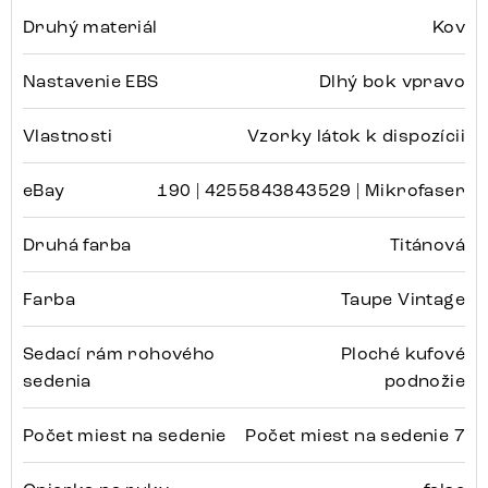
Druhý materiál
Kov
Nastavenie EBS
Dlhý bok vpravo
Vlastnosti
Vzorky látok k dispozícii
eBay
190 | 4255843843529 | Mikrofaser
Druhá farba
Titánová
Farba
Taupe Vintage
Sedací rám rohového
Ploché kufové
sedenia
podnožie
Počet miest na sedenie
Počet miest na sedenie 7