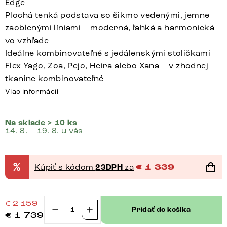
Edge
Plochá tenká podstava so šikmo vedenými, jemne
zaoblenými líniami – moderná, ľahká a harmonická
vo vzhľade
Ideálne kombinovateľné s jedálenskými stoličkami
Flex Yago, Zoa, Pejo, Heira alebo Xana – v zhodnej
tkanine kombinovateľné
Viac informácií
Na sklade > 10 ks
14. 8. – 19. 8. u vás
%
Kúpiť s kódom
23DPH
za
€
1 339
€
2 159
Pridať do košíka
€
1 739
množstvo