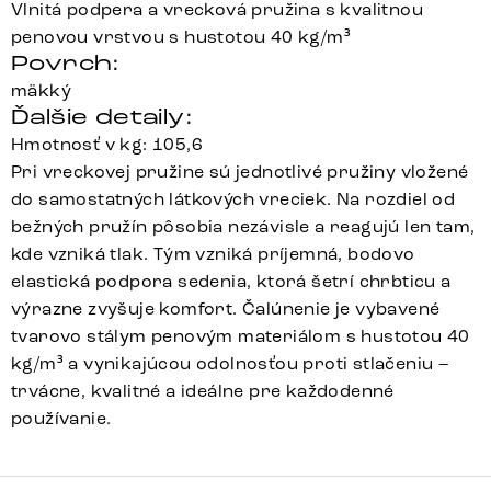
Vlnitá podpera a vrecková pružina s kvalitnou
penovou vrstvou s hustotou 40 kg/m³
Povrch:
mäkký
Ďalšie detaily:
Hmotnosť v kg: 105,6
Pri vreckovej pružine sú jednotlivé pružiny vložené
do samostatných látkových vreciek. Na rozdiel od
bežných pružín pôsobia nezávisle a reagujú len tam,
kde vzniká tlak. Tým vzniká príjemná, bodovo
elastická podpora sedenia, ktorá šetrí chrbticu a
výrazne zvyšuje komfort. Čalúnenie je vybavené
tvarovo stálym penovým materiálom s hustotou 40
kg/m³ a vynikajúcou odolnosťou proti stlačeniu –
trvácne, kvalitné a ideálne pre každodenné
používanie.