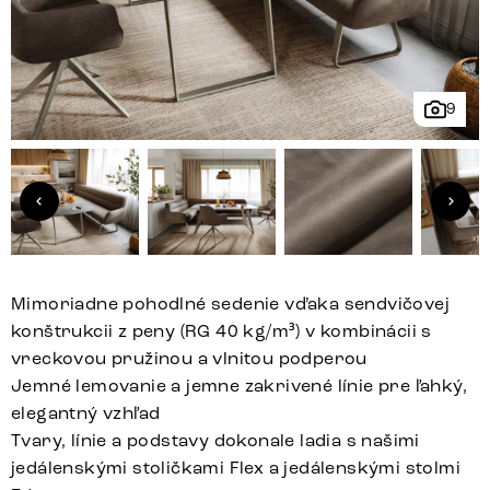
9
Mimoriadne pohodlné sedenie vďaka sendvičovej
konštrukcii z peny (RG 40 kg/m³) v kombinácii s
vreckovou pružinou a vlnitou podperou
Jemné lemovanie a jemne zakrivené línie pre ľahký,
elegantný vzhľad
Tvary, línie a podstavy dokonale ladia s našimi
jedálenskými stoličkami Flex a jedálenskými stolmi