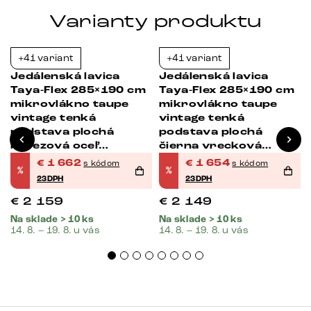
Varianty produktu
+41 variant
+41 variant
-23%
-23%
Jedálenská lavica
Jedálenská lavica
Taya-Flex 285×190 cm
Taya-Flex 285×190 cm
mikrovlákno taupe
mikrovlákno taupe
vintage tenká
vintage tenká
podstava plochá
podstava plochá
nerezová oceľ
čierna vrecková
vrecková pružina ľavá
pružina ľavá
€
1 662
€
1 654
s kódom
s kódom
%
%
23DPH
23DPH
€
2 159
€
2 149
Na sklade > 10 ks
Na sklade > 10 ks
14. 8. – 19. 8. u vás
14. 8. – 19. 8. u vás