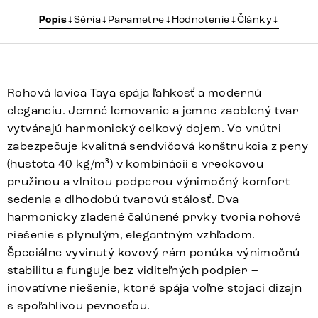
Popis
Séria
Parametre
Hodnotenie
Články
Rohová lavica Taya spája ľahkosť a modernú
eleganciu. Jemné lemovanie a jemne zaoblený tvar
vytvárajú harmonický celkový dojem. Vo vnútri
zabezpečuje kvalitná sendvičová konštrukcia z peny
(hustota 40 kg/m³) v kombinácii s vreckovou
pružinou a vlnitou podperou výnimočný komfort
sedenia a dlhodobú tvarovú stálosť. Dva
harmonicky zladené čalúnené prvky tvoria rohové
riešenie s plynulým, elegantným vzhľadom.
Špeciálne vyvinutý kovový rám ponúka výnimočnú
stabilitu a funguje bez viditeľných podpier –
inovatívne riešenie, ktoré spája voľne stojaci dizajn
s spoľahlivou pevnosťou.