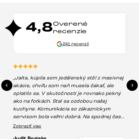
4,8
Overené
recenzie
241 recenzií
„Jalta, kúpila som jedálenský stôl z masívnej
„O
akácie, chvíľu som naň musela čakať, ale
in
oplatilo sa. V skutočnosti je rovnako pekný
st
ako na fotkách. Stal sa ozdobou našej
ús
kuchyne. Komunikácia so zákazníckym
sp
servisom bola veľmi dobrá. Na spodnej časti
Es
stola bolo malé poškodenie, pravdepodobne
Zobraziť viac
16.
vzniklo pri preprave, ale vďaka pánovi
Judit Bognár