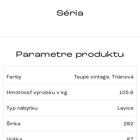
TAYA-FLEX
Séria
Detail celej série
Parametre produktu
Farby
Taupe vintage, Titánová
Hmotnosť výrobku v kg
105.6
Typ nábytku
Lavice
Šírka
282
Výška
87