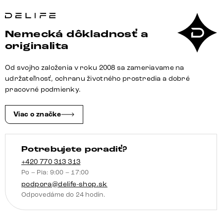
Lavica
Taya-
Flex
Nemecká dôkladnosť a
285×190
originalita
cm
mikrovlákno
Od svojho založenia v roku 2008 sa zameriavame na
taupe
udržateľnosť, ochranu životného prostredia a dobré
vintage
pracovné podmienky.
tenká
podstava
Viac o značke
plochý
titánová
Potrebujete poradiť?
farba
vrecková
+420 770 313 313
Po – Pia: 9:00 – 17:00
pružina
podpora@delife-shop.sk
pravá
Odpovedáme do 24 hodín.