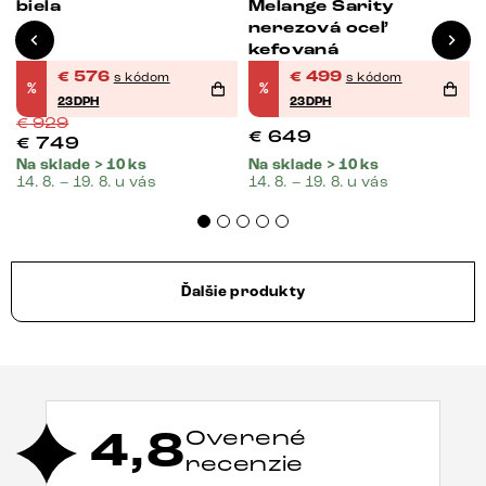
biela
Melange Sarity
nerezová oceľ
kefovaná
€
576
€
499
s kódom
s kódom
%
%
23DPH
23DPH
€
929
€
649
€
749
Na sklade > 10 ks
Na sklade > 10 ks
14. 8. – 19. 8. u vás
14. 8. – 19. 8. u vás
Ďalšie produkty
4,8
Overené
recenzie