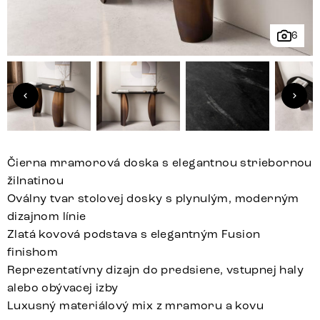
6
Čierna mramorová doska s elegantnou striebornou
žilnatinou
Oválny tvar stolovej dosky s plynulým, moderným
dizajnom línie
Zlatá kovová podstava s elegantným Fusion
finishom
Reprezentatívny dizajn do predsiene, vstupnej haly
alebo obývacej izby
Luxusný materiálový mix z mramoru a kovu