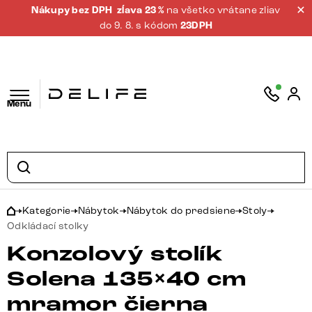
Nákupy bez DPH
zĺava 23 %
na všetko vrátane zliav
do 9. 8. s kódom
23DPH
Menu
Kategorie
Nábytok
Nábytok do predsiene
Stoly
Odkládací stolky
Konzolový stolík
Solena 135×40 cm
mramor čierna