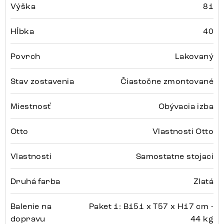
Výška
81
Hĺbka
40
Povrch
Lakovaný
Stav zostavenia
Čiastočne zmontované
Miestnosť
Obývacia izba
Otto
Vlastnosti Otto
Vlastnosti
Samostatne stojaci
Druhá farba
Zlatá
Balenie na
Paket 1: B151 x T57 x H17 cm -
dopravu
44 kg