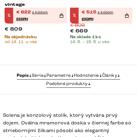
vintage
€
622
€
515
s kódom
s kódom
%
%
23DPH
23DPH
€
809
€
809
€
669
Na objednávku
Na sklade 1 ks
od 14. 11. u vás
14. 8. – 19. 8. u vás
Popis
Séria
Parametre
Hodnotenie
Články
Podobné produkty
Solena je konzolový stolík, ktorý vytvára prvý
dojem. Oválna mramorová doska v čiernej farbe so
striebornými žilkami pôsobí ako elegantný