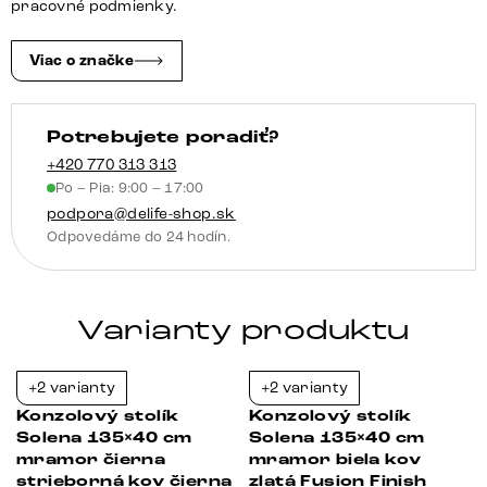
strieborná
pracovné podmienky.
kov
zlatá
Viac o značke
Fusion
povrchová
Potrebujete poradiť?
úprava
+420 770 313 313
Po – Pia: 9:00 – 17:00
podpora@delife-shop.sk
Odpovedáme do 24 hodín.
Varianty produktu
+2 varianty
+2 varianty
-23%
-36%
Konzolový stolík
Konzolový stolík
Solena 135×40 cm
Solena 135×40 cm
mramor čierna
mramor biela kov
strieborná kov čierna
zlatá Fusion Finish