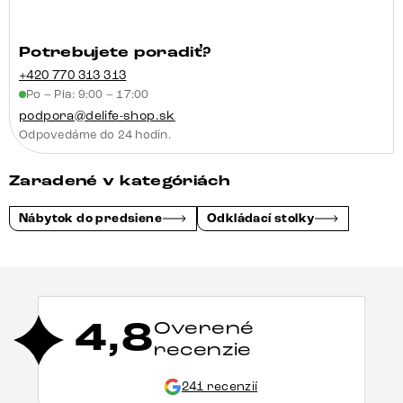
Potrebujete poradiť?
+420 770 313 313
Po – Pia: 9:00 – 17:00
podpora@delife-shop.sk
Odpovedáme do 24 hodín.
Zaradené v kategóriách
Nábytok do predsiene
Odkládací stolky
4,8
Overené
recenzie
241 recenzií