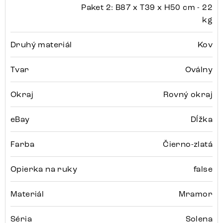
Paket 2: B87 x T39 x H50 cm - 22
kg
Druhý materiál
Kov
Tvar
Oválny
Okraj
Rovný okraj
eBay
Dĺžka
Farba
Čierno-zlatá
Opierka na ruky
false
Materiál
Mramor
Séria
Solena