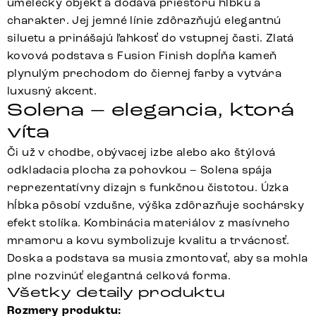
umelecký objekt a dodáva priestoru hĺbku a
charakter. Jej jemné línie zdôrazňujú elegantnú
siluetu a prinášajú ľahkosť do vstupnej časti. Zlatá
kovová podstava s Fusion Finish dopĺňa kameň
plynulým prechodom do čiernej farby a vytvára
luxusný akcent.
Solena – elegancia, ktorá
víta
Či už v chodbe, obývacej izbe alebo ako štýlová
odkladacia plocha za pohovkou – Solena spája
reprezentatívny dizajn s funkčnou čistotou. Úzka
hĺbka pôsobí vzdušne, výška zdôrazňuje sochársky
efekt stolíka. Kombinácia materiálov z masívneho
mramoru a kovu symbolizuje kvalitu a trvácnosť.
Doska a podstava sa musia zmontovať, aby sa mohla
plne rozvinúť elegantná celková forma.
Všetky detaily produktu
Rozmery produktu: