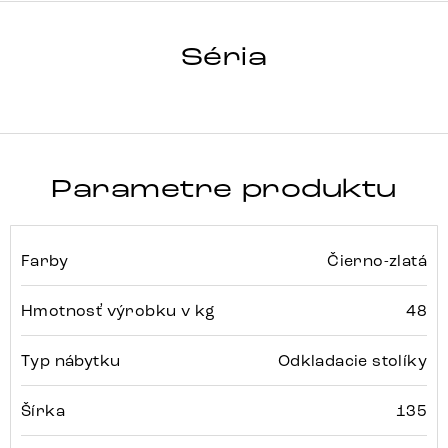
SOLENA
Séria
Detail celej série
Parametre produktu
Farby
Čierno-zlatá
Hmotnosť výrobku v kg
48
Typ nábytku
Odkladacie stolíky
Šírka
135