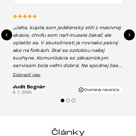
„Jalta, kúpila som jedálenský stôl z masívnej
„O
akácie, chvíľu som naň musela čakať, ale
in
oplatilo sa. V skutočnosti je rovnako pekný
st
ako na fotkách. Stal sa ozdobou našej
ús
kuchyne. Komunikácia so zákazníckym
sp
servisom bola veľmi dobrá. Na spodnej časti
Es
stola bolo malé poškodenie, pravdepodobne
Zobraziť viac
16.
vzniklo pri preprave, ale vďaka pánovi
Judit Bognár
Vincze pri riešení mojej záležitosti pristúpili
Overená recenzia
8. 7. 2026
veľmi korektne. Odporúčam produkty Delife
každému.“
Články