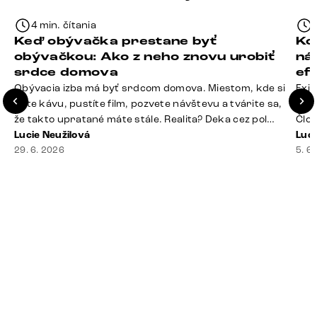
4 min. čítania
Keď obývačka prestane byť
Ko
obývačkou: Ako z neho znovu urobiť
ná
srdce domova
ef
Obývacia izba má byť srdcom domova. Miestom, kde si
Exis
dáte kávu, pustíte film, pozvete návštevu a tvárite sa,
Seda
že takto upratané máte stále. Realita? Deka cez pol
Člov
sedačky, ovládač záhadne zmizol, konferenčný stolík
Lucie Neužilová
veľm
Luci
slúži ako odkladisko všetkého od účteniek po balzam
29. 6. 2026
si n
5. 6
na pery a niekde medzi vankúšmi možno žije stará
nezi
sušienka. Dobrá správa? Aj obývačka, [&hellip;]
ste
nevy