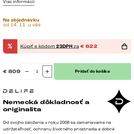
Viac informácií
Na objednávku
od 14. 11. u vás
%
Kúpiť s kódom
23DPH
za
€
622
€
809
Pridať do košíka
množstvo
Konzolový
stolík
Solena
Nemecká dôkladnosť a
135x40
originalita
cm
mramor
Od svojho založenia v roku 2008 sa zameriavame na
čierna
udržateľnosť, ochranu životného prostredia a dobré