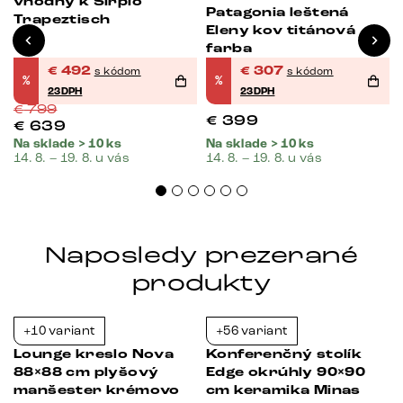
vhodný k Sirpio
Patagonia leštená
Trapeztisch
Eleny kov titánová
farba
€
492
€
307
s kódom
s kódom
%
%
23DPH
23DPH
€
799
€
399
€
639
Na sklade > 10 ks
Na sklade > 10 ks
14. 8. – 19. 8. u vás
14. 8. – 19. 8. u vás
Naposledy prezerané
produkty
+10 variant
+56 variant
-38%
-23%
Lounge kreslo Nova
Konferenčný stolík
88×88 cm plyšový
Edge okrúhly 90×90
e
manšester krémovo
cm keramika Minas