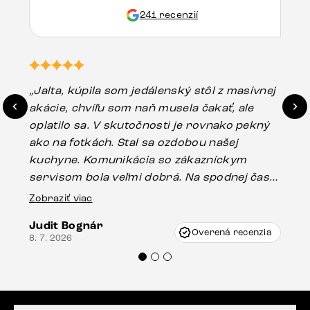
241 recenzií
„Jalta, kúpila som jedálenský stôl z masívnej
„O
akácie, chvíľu som naň musela čakať, ale
in
oplatilo sa. V skutočnosti je rovnako pekný
st
ako na fotkách. Stal sa ozdobou našej
ús
kuchyne. Komunikácia so zákazníckym
sp
servisom bola veľmi dobrá. Na spodnej časti
Es
stola bolo malé poškodenie, pravdepodobne
Zobraziť viac
16.
vzniklo pri preprave, ale vďaka pánovi
Judit Bognár
Vincze pri riešení mojej záležitosti pristúpili
Overená recenzia
8. 7. 2026
veľmi korektne. Odporúčam produkty Delife
každému.“