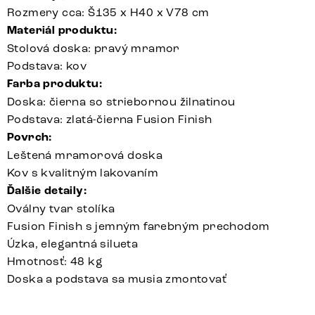
Rozmery cca: Š135 x H40 x V78 cm
Materiál produktu:
Stolová doska: pravý mramor
Podstava: kov
Farba produktu:
Doska: čierna so striebornou žilnatinou
Podstava: zlatá-čierna Fusion Finish
Povrch:
Leštená mramorová doska
Kov s kvalitným lakovaním
Ďalšie detaily:
Oválny tvar stolíka
Fusion Finish s jemným farebným prechodom
Úzka, elegantná silueta
Hmotnosť: 48 kg
Doska a podstava sa musia zmontovať