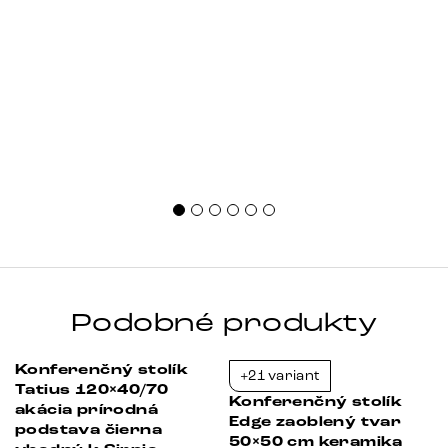
Podobné produkty
Konferenčný stolík
+21 variant
-38%
-23%
Tatius 120×40/70
Konferenčný stolík
akácia prírodná
Edge zaoblený tvar
podstava čierna
50×50 cm keramika