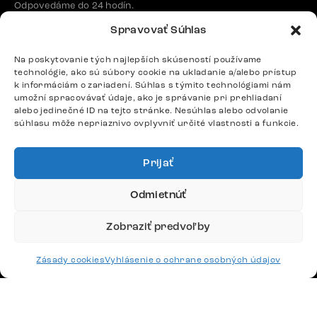
Odpovedáme do 24 hodín.
Spravovať Súhlas
Google recenzie
Na poskytovanie tých najlepších skúseností používame
technológie, ako sú súbory cookie na ukladanie a/alebo prístup
4,8
k informáciám o zariadení. Súhlas s týmito technológiami nám
umožní spracovávať údaje, ako je správanie pri prehliadaní
alebo jedinečné ID na tejto stránke. Nesúhlas alebo odvolanie
súhlasu môže nepriaznivo ovplyvniť určité vlastnosti a funkcie.
Prijať
Doprava
Odmietnúť
Platby
Zobraziť predvoľby
Zásady cookies
Vyhlásenie o ochrane osobných údajov
Česko
Maďarsko
Nemecko
Švajčiarsko
Francúzsko
Poľsko
Holandsko