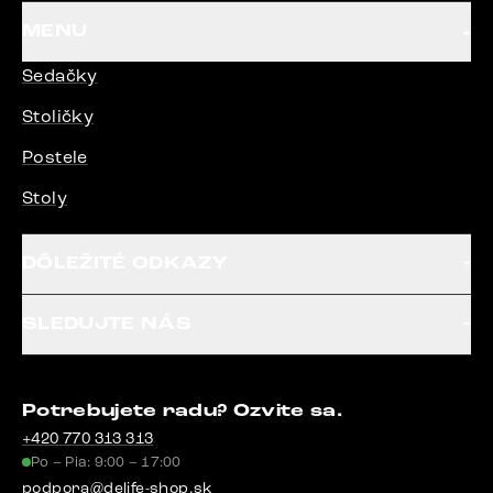
MENU
Sedačky
Stoličky
Postele
Stoly
DÔLEŽITÉ ODKAZY
SLEDUJTE NÁS
Potrebujete radu? Ozvite sa.
+420 770 313 313
Po – Pia: 9:00 – 17:00
podpora@delife-shop.sk