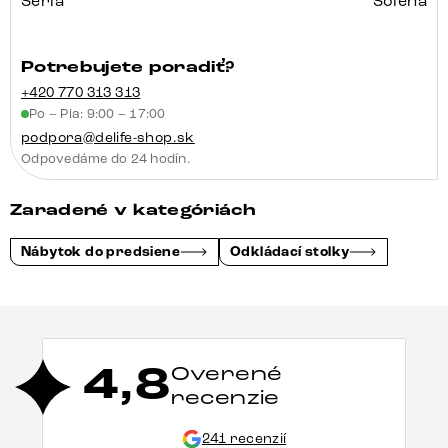
Séria
Solena
Potrebujete poradiť?
+420 770 313 313
Po – Pia: 9:00 – 17:00
podpora@delife-shop.sk
Odpovedáme do 24 hodín.
Zaradené v kategóriách
Nábytok do predsiene
Odkládací stolky
4,8
Overené
recenzie
241 recenzií