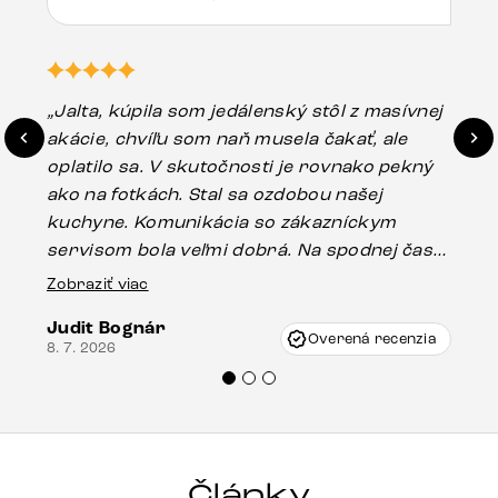
„Jalta, kúpila som jedálenský stôl z masívnej
„O
akácie, chvíľu som naň musela čakať, ale
in
oplatilo sa. V skutočnosti je rovnako pekný
st
ako na fotkách. Stal sa ozdobou našej
ús
kuchyne. Komunikácia so zákazníckym
sp
servisom bola veľmi dobrá. Na spodnej časti
Es
stola bolo malé poškodenie, pravdepodobne
Zobraziť viac
16.
vzniklo pri preprave, ale vďaka pánovi
Judit Bognár
Vincze pri riešení mojej záležitosti pristúpili
Overená recenzia
8. 7. 2026
veľmi korektne. Odporúčam produkty Delife
každému.“
Články