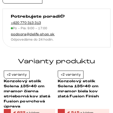
vintage
Potrebujete poradiť?
+420 770 313 313
Po – Pia: 9:00 – 17:00
podpora@delife-shop.sk
Odpovedáme do 24 hodín.
Varianty produktu
+2 varianty
+2 varianty
-23%
-36%
Konzolový stolík
Konzolový stolík
Solena 135×40 cm
Solena 135×40 cm
mramor čierna
mramor biela kov
strieborná kov zlatá
zlatá Fusion Finish
Fusion povrchová
úprava
€
622
€
515
s kódom
s kódom