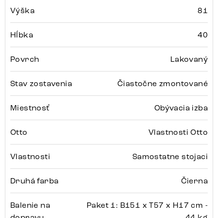
Výška
81
Hĺbka
40
Povrch
Lakovaný
Stav zostavenia
Čiastočne zmontované
Miestnosť
Obývacia izba
Otto
Vlastnosti Otto
Vlastnosti
Samostatne stojaci
Druhá farba
Čierna
Balenie na
Paket 1: B151 x T57 x H17 cm -
dopravu
44 kg