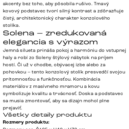
akcenty bez toho, aby pôsobila rušivo. Tmavý
kovový podstavec tvorí silný kontrast a zdôrazňuje
čistý, architektonický charakter konzolového
stolíka.
Solena – zredukovaná
elegancia s výrazom
Jemná silueta prináša pokoj a harmóniu do vstupnej
haly a robí zo Soleny štýlový nábytok na príjem
hostí. Či už v chodbe, obývacej izbe alebo za
pohovkou – tento konzolový stolík presvedčí svojou
prítomnosťou a funkčnosťou. Kombinácia
materiálov z masívneho mramoru a kovu
symbolizuje kvalitu a trvácnosť. Doska a podstavec
sa musia zmontovať, aby sa dizajn mohol plne
prejaviť.
Všetky detaily produktu
Rozmery produktu: