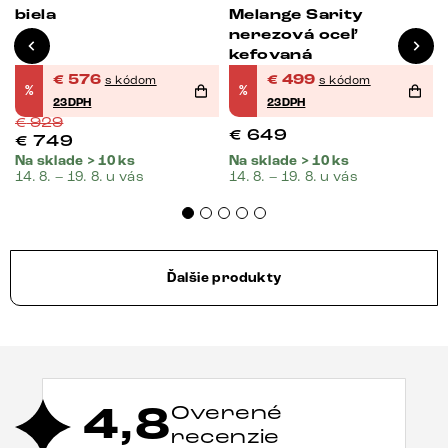
biela
Melange Sarity
nerezová oceľ
kefovaná
€
576
€
499
s kódom
s kódom
%
%
23DPH
23DPH
€
929
€
649
€
749
Na sklade > 10 ks
Na sklade > 10 ks
14. 8. – 19. 8. u vás
14. 8. – 19. 8. u vás
Ďalšie produkty
4,8
Overené
recenzie