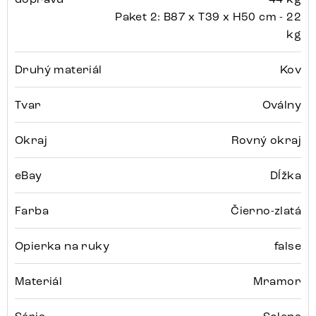
Paket 2: B87 x T39 x H50 cm - 22
kg
Druhý materiál
Kov
Tvar
Oválny
Okraj
Rovný okraj
eBay
Dĺžka
Farba
Čierno-zlatá
Opierka na ruky
false
Materiál
Mramor