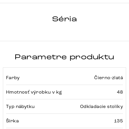
SOLENA
Séria
Detail celej série
Parametre produktu
Farby
Čierno-zlatá
Hmotnosť výrobku v kg
48
Typ nábytku
Odkladacie stolíky
Šírka
135