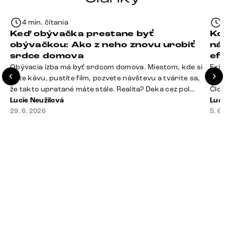
4 min. čítania
Keď obývačka prestane byť
Ko
obývačkou: Ako z neho znovu urobiť
ná
srdce domova
ef
Obývacia izba má byť srdcom domova. Miestom, kde si
Exis
dáte kávu, pustíte film, pozvete návštevu a tvárite sa,
Seda
že takto upratané máte stále. Realita? Deka cez pol
Člov
sedačky, ovládač záhadne zmizol, konferenčný stolík
Lucie Neužilová
veľm
Luci
slúži ako odkladisko všetkého od účteniek po balzam
29. 6. 2026
si n
5. 6
na pery a niekde medzi vankúšmi možno žije stará
nezi
sušienka. Dobrá správa? Aj obývačka, [&hellip;]
ste
nevy