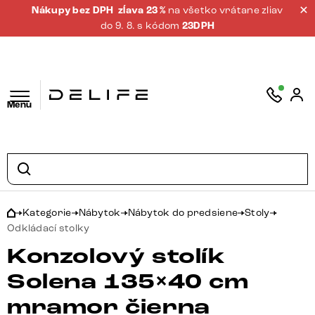
Nákupy bez DPH
zĺava 23 %
na všetko vrátane zliav
do 9. 8. s kódom
23DPH
Menu
Kategorie
Nábytok
Nábytok do predsiene
Stoly
Odkládací stolky
Konzolový stolík
Solena 135×40 cm
mramor čierna