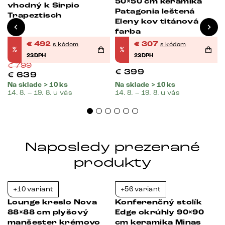
50×50 cm keramika
vhodný k Sirpio
Patagonia leštená
Trapeztisch
Eleny kov titánová
farba
€
492
€
307
s kódom
s kódom
%
%
23DPH
23DPH
€
799
€
399
€
639
Na sklade > 10 ks
Na sklade > 10 ks
14. 8. – 19. 8. u vás
14. 8. – 19. 8. u vás
Naposledy prezerané
produkty
+10 variant
+56 variant
-38%
-23%
Lounge kreslo Nova
Konferenčný stolík
88×88 cm plyšový
Edge okrúhly 90×90
e
manšester krémovo
cm keramika Minas