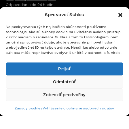
Odpovedáme do 24 hodín.
Spravovať Súhlas
Google recenzie
Na poskytovanie tých najlepších skúseností používame
technológie, ako sú súbory cookie na ukladanie a/alebo prístup
4,8
k informáciám o zariadení. Súhlas s týmito technológiami nám
umožní spracovávať údaje, ako je správanie pri prehliadaní
alebo jedinečné ID na tejto stránke. Nesúhlas alebo odvolanie
súhlasu môže nepriaznivo ovplyvniť určité vlastnosti a funkcie.
Prijať
Doprava
Odmietnúť
Platby
Zobraziť predvoľby
Zásady cookies
Vyhlásenie o ochrane osobných údajov
Česko
Maďarsko
Nemecko
Švajčiarsko
Francúzsko
Poľsko