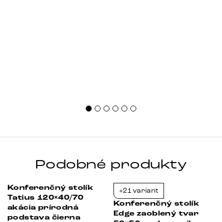
Podobné produkty
Konferenčný stolík
+21 variant
-38%
-23%
Tatius 120×40/70
Konferenčný stolík
akácia prírodná
Edge zaoblený tvar
podstava čierna