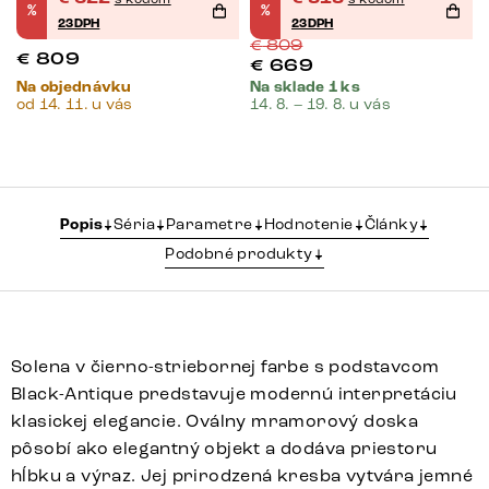
%
%
23DPH
23DPH
€
809
€
809
€
669
Na objednávku
Na sklade 1 ks
od 14. 11. u vás
14. 8. – 19. 8. u vás
Popis
Séria
Parametre
Hodnotenie
Články
Podobné produkty
Solena v čierno-striebornej farbe s podstavcom
Black-Antique predstavuje modernú interpretáciu
klasickej elegancie. Oválny mramorový doska
pôsobí ako elegantný objekt a dodáva priestoru
hĺbku a výraz. Jej prirodzená kresba vytvára jemné