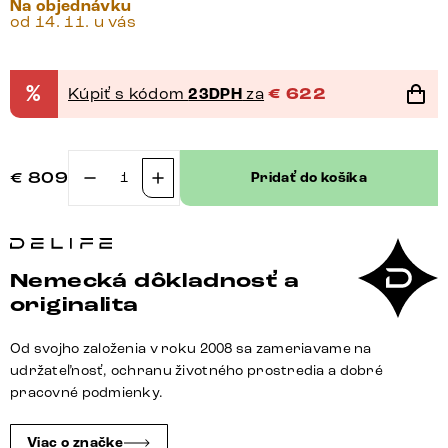
Na objednávku
od 14. 11. u vás
%
Kúpiť s kódom
23DPH
za
€
622
€
809
Pridať do košíka
množstvo
Konzolový
stolík
Solena
Nemecká dôkladnosť a
135x40
originalita
cm
mramor
Od svojho založenia v roku 2008 sa zameriavame na
čierna
udržateľnosť, ochranu životného prostredia a dobré
strieborná
pracovné podmienky.
kov
čierna
Viac o značke