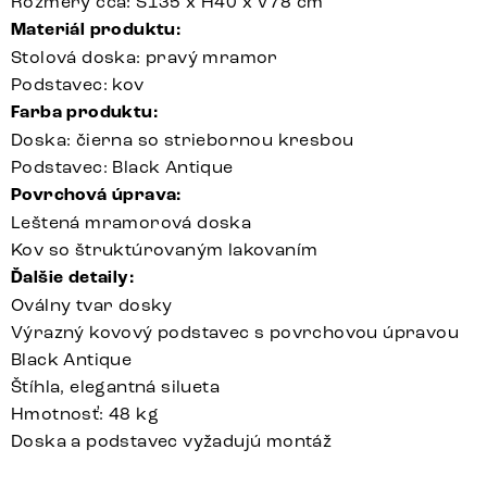
Rozmery cca: Š135 x H40 x V78 cm
Materiál produktu:
Stolová doska: pravý mramor
Podstavec: kov
Farba produktu:
Doska: čierna so striebornou kresbou
Podstavec: Black Antique
Povrchová úprava:
Leštená mramorová doska
Kov so štruktúrovaným lakovaním
Ďalšie detaily:
Oválny tvar dosky
Výrazný kovový podstavec s povrchovou úpravou
Black Antique
Štíhla, elegantná silueta
Hmotnosť: 48 kg
Doska a podstavec vyžadujú montáž