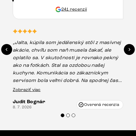
241 recenzií
„Jalta, kúpila som jedálenský stôl z masívnej
„O
akácie, chvíľu som naň musela čakať, ale
in
oplatilo sa. V skutočnosti je rovnako pekný
st
ako na fotkách. Stal sa ozdobou našej
ús
kuchyne. Komunikácia so zákazníckym
sp
servisom bola veľmi dobrá. Na spodnej časti
Es
stola bolo malé poškodenie, pravdepodobne
Zobraziť viac
16.
vzniklo pri preprave, ale vďaka pánovi
Judit Bognár
Vincze pri riešení mojej záležitosti pristúpili
Overená recenzia
8. 7. 2026
veľmi korektne. Odporúčam produkty Delife
každému.“