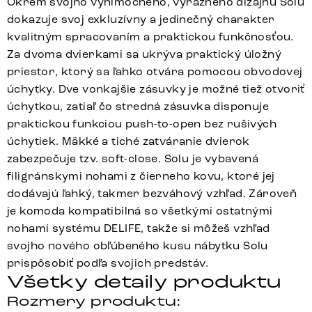
Okrem svojho výnimočného, výrazného dizajnu Solu
dokazuje svoj exkluzívny a jedinečný charakter
kvalitným spracovaním a praktickou funkčnosťou.
Za dvoma dvierkami sa ukrýva praktický úložný
priestor, ktorý sa ľahko otvára pomocou obvodovej
úchytky. Dve vonkajšie zásuvky je možné tiež otvoriť
úchytkou, zatiaľ čo stredná zásuvka disponuje
praktickou funkciou push-to-open bez rušivých
úchytiek. Mäkké a tiché zatváranie dvierok
zabezpečuje tzv. soft-close. Solu je vybavená
filigránskymi nohami z čierneho kovu, ktoré jej
dodávajú ľahký, takmer bezváhový vzhľad. Zároveň
je komoda kompatibilná so všetkými ostatnými
nohami systému DELIFE, takže si môžeš vzhľad
svojho nového obľúbeného kusu nábytku Solu
prispôsobiť podľa svojich predstáv.
Všetky detaily produktu
Rozmery produktu: