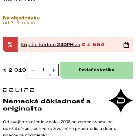
Na objednávku
od 3. 9. u vás
%
Kúpiť s kódom
23DPH
za
€
1 554
€
2 019
Pridať do košíka
množstvo
Komoda
Solu
175
Nemecká dôkladnosť a
cm
originalita
dub
prírodná
Od svojho založenia v roku 2008 sa zameriavame na
2
udržateľnosť, ochranu životného prostredia a dobré
dvierka
pracovné podmienky.