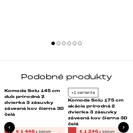
Podobné produkty
Komoda Solu 145 cm
+1 varianta
-23%
-23%
dub prírodná 2
Komoda Solu 175 cm
dvierka 3 zásuvky
akácia prírodná 2
ľ
závesná kov čierna 3D
dvierka 3 zásuvky
čelá
závesná kov čierna 3D
čelá
€
1 446
€
1 246
s kódom
s kódom