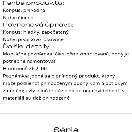
Farba produktu:
Korpus: prírodná
Nohy: čierna
Povrchová úprava:
Korpus: hladký, zapečatený
Nohy: práškovo lakované
Ďalšie detaily:
Montážna poznámka: čiastočne zmontované, nohy je
potrebné namontovať
Hmotnosť v kg: 95
Poznámka: jedná sa o prírodný produkt, ktorý
môže podliehať prirodzeným odchýlkam a optickým
zmenám; uzly a iné inklúzie alebo nepravidelnosti v
materiáli sú tiež prirodzené
SOLU
Séria
Detail celej série