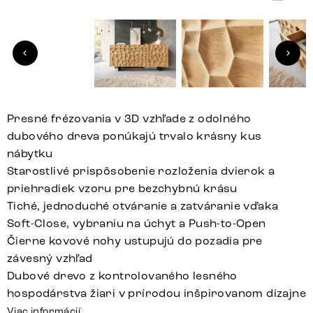
Presné frézovania v 3D vzhľade z odolného
dubového dreva ponúkajú trvalo krásny kus
nábytku
Starostlivé prispôsobenie rozloženia dvierok a
priehradiek vzoru pre bezchybnú krásu
Tiché, jednoduché otváranie a zatváranie vďaka
Soft-Close, vybraniu na úchyt a Push-to-Open
Čierne kovové nohy ustupujú do pozadia pre
závesný vzhľad
Dubové drevo z kontrolovaného lesného
hospodárstva žiari v prírodou inšpirovanom dizajne
Viac informácií