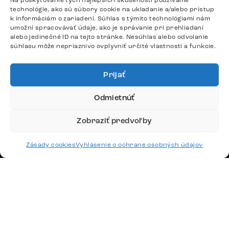
Google recenzie
Na poskytovanie tých najlepších skúseností používame
technológie, ako sú súbory cookie na ukladanie a/alebo prístup
4,8
k informáciám o zariadení. Súhlas s týmito technológiami nám
umožní spracovávať údaje, ako je správanie pri prehliadaní
alebo jedinečné ID na tejto stránke. Nesúhlas alebo odvolanie
súhlasu môže nepriaznivo ovplyvniť určité vlastnosti a funkcie.
Prijať
Doprava
Odmietnúť
Platby
Zobraziť predvoľby
Zásady cookies
Vyhlásenie o ochrane osobných údajov
Česko
Maďarsko
Nemecko
Švajčiarsko
Francúzsko
Poľsko
Holandsko
© 2026 www.delife-shop.sk. Všetky práva vyhradené.
Upraviť nastavenia cookies