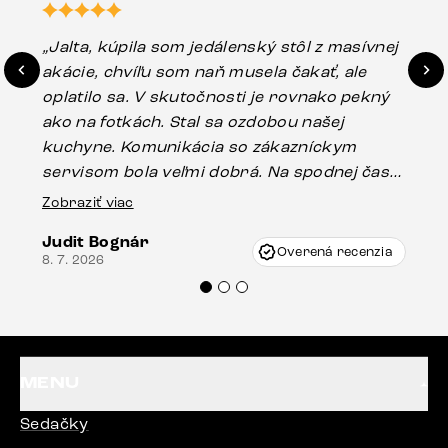
„Jalta, kúpila som jedálenský stôl z masívnej
„O
akácie, chvíľu som naň musela čakať, ale
in
oplatilo sa. V skutočnosti je rovnako pekný
st
ako na fotkách. Stal sa ozdobou našej
ús
kuchyne. Komunikácia so zákazníckym
sp
servisom bola veľmi dobrá. Na spodnej časti
Es
stola bolo malé poškodenie, pravdepodobne
Zobraziť viac
16.
vzniklo pri preprave, ale vďaka pánovi
Judit Bognár
Vincze pri riešení mojej záležitosti pristúpili
Overená recenzia
8. 7. 2026
veľmi korektne. Odporúčam produkty Delife
každému.“
MENU
Sedačky