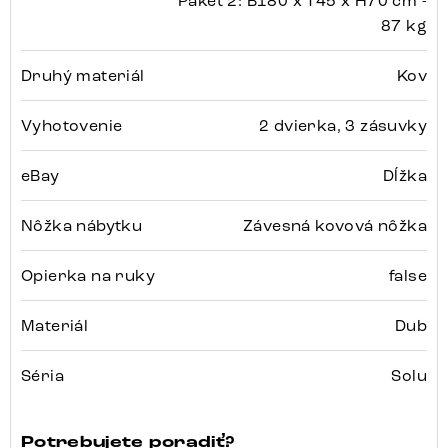
Paket 2: B180 x T45 x H70 cm -
87 kg
Druhý materiál
Kov
Vyhotovenie
2 dvierka, 3 zásuvky
eBay
Dĺžka
Nôžka nábytku
Závesná kovová nôžka
Opierka na ruky
false
Materiál
Dub
Séria
Solu
Potrebujete poradiť?