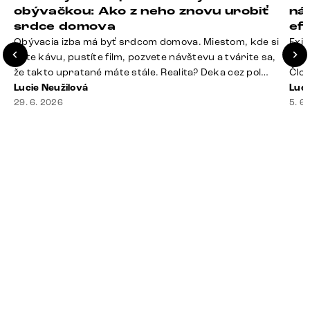
obývačkou: Ako z neho znovu urobiť
ná
srdce domova
ef
Obývacia izba má byť srdcom domova. Miestom, kde si
Exis
dáte kávu, pustíte film, pozvete návštevu a tvárite sa,
Seda
že takto upratané máte stále. Realita? Deka cez pol
Člov
sedačky, ovládač záhadne zmizol, konferenčný stolík
Lucie Neužilová
veľm
Luci
slúži ako odkladisko všetkého od účteniek po balzam
29. 6. 2026
si n
5. 6
na pery a niekde medzi vankúšmi možno žije stará
nezi
sušienka. Dobrá správa? Aj obývačka, [&hellip;]
ste
nevy