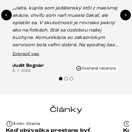
„Jalta, kúpila som jedálenský stôl z masívnej
„O
akácie, chvíľu som naň musela čakať, ale
in
oplatilo sa. V skutočnosti je rovnako pekný
st
ako na fotkách. Stal sa ozdobou našej
ús
kuchyne. Komunikácia so zákazníckym
sp
servisom bola veľmi dobrá. Na spodnej časti
Es
stola bolo malé poškodenie, pravdepodobne
Zobraziť viac
16.
vzniklo pri preprave, ale vďaka pánovi
Judit Bognár
Vincze pri riešení mojej záležitosti pristúpili
Overená recenzia
8. 7. 2026
veľmi korektne. Odporúčam produkty Delife
každému.“
Články
4 min. čítania
Keď obývačka prestane byť
Ko