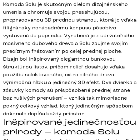
Komoda Solu je skutočným dielom dizajnérskeho
umenia a ohromuje svojou presahujúcou,
prepracovanou 3D prednou stranou, ktorá je vďaka
filigránsky nenápadnému korpusu pôsobivo
vystavená do popredia. Vyrobená je z udržateľného
masívneho dubového dreva a Solu zaujme svojím
precíznym frézovaním po celej prednej ploche.
Dizajn bol inšpirovaný elegantnou bunkovou
štruktúrou listov, pričom reliéf dosahuje vďaka
použitiu selektovaného, extra silného dreva
výnimočnú hĺbku a jedinečný 3D efekt. Dve dvierka a
zásuvky komody sú prispôsobené prednej strane
bez rušivých prerušení – vzniká tak mimoriadne
pekný celkový vzhľad, ktorý jedinečným spôsobom
dokonale dopĺňa každý priestor.
Inšpirované jedinečnosťou
prírody – komoda Solu