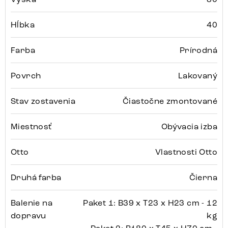
Hĺbka
40
Farba
Prírodná
Povrch
Lakovaný
Stav zostavenia
Čiastočne zmontované
Miestnosť
Obývacia izba
Otto
Vlastnosti Otto
Druhá farba
Čierna
Balenie na
Paket 1: B39 x T23 x H23 cm - 12
dopravu
kg