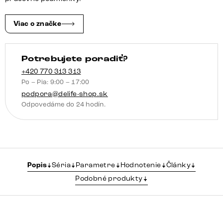
3
zásuvky
Viac o značke
závesná
kov
Potrebujete poradiť?
čierna
3D
+420 770 313 313
Po – Pia: 9:00 – 17:00
čelá
podpora@delife-shop.sk
Odpovedáme do 24 hodín.
Popis
Séria
Parametre
Hodnotenie
Články
Podobné produkty