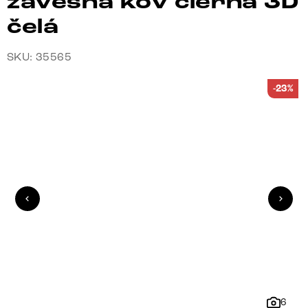
závesná kov čierna 3D
čelá
SKU: 35565
-23%
6