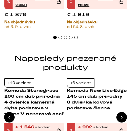
%
%
23DPH
23DPH
€
1 879
€
1 619
Na objednávku
Na objednávku
od 3. 9. u vás
od 24. 8. u vás
Naposledy prezerané
produkty
+10 variant
+6 variant
-23%
-38%
Komoda Stonegrace
Komoda New Live-Edge
200 cm dub prírodná
145 cm dub prírodný
4 dvierka kamenná
3 dvierka kovová
dyha podstava v
podstava čierna
tvare V nerezová oceľ
€
1 546
€
992
s kódom
s kódom
%
%