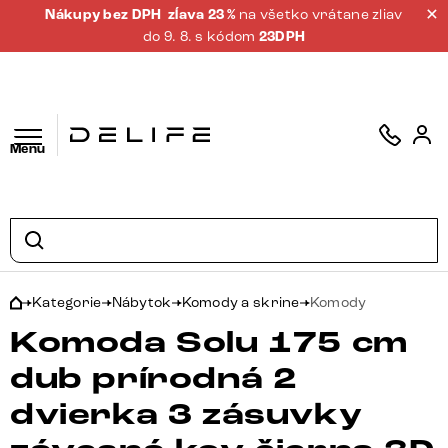
Nákupy bez DPH
zĺava 23 %
na všetko vrátane zliav
do 9. 8. s kódom
23DPH
Menu
Kategorie
Nábytok
Komody a skrine
Komody
Komoda Solu 175 cm
dub prírodná 2
dvierka 3 zásuvky