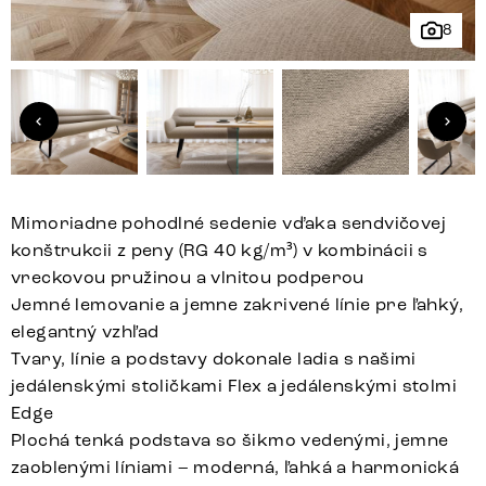
8
Mimoriadne pohodlné sedenie vďaka sendvičovej
konštrukcii z peny (RG 40 kg/m³) v kombinácii s
vreckovou pružinou a vlnitou podperou
Jemné lemovanie a jemne zakrivené línie pre ľahký,
elegantný vzhľad
Tvary, línie a podstavy dokonale ladia s našimi
jedálenskými stoličkami Flex a jedálenskými stolmi
Edge
Plochá tenká podstava so šikmo vedenými, jemne
zaoblenými líniami – moderná, ľahká a harmonická