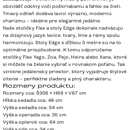
obzvlášť odolný voči poškriabaniu a ľahko sa čistí.
Tmavý odtieň dodáva lavici výraznú, modernú
charizmu – ideálne pre elegantné jedálne.
Naše stoličky Flex a stoly Edge dokonale nadväzujú
na dizajnový jazyk lavice: tvary, línie a rámy spolu
harmonizujú. Stoly Edge s dĺžkou 3 metre sú na to
optimálne prispôsobené. K tomu odporúčame
stoličky Flex Yago, Zoa, Pejo, Heira alebo Xana, ktoré
si môžete na želanie vybrať v rovnakom poťahu. Tak
vznikne jedálenský priestor, ktorý vyjadruje štýlové
cítenie – perfektne zladený a plný charakteru.
Rozmery produktu:
Rozmery cca: Š306 × H69 × V87 cm
Hĺbka sedadla cca: 48 cm
Výška sedadla cca: 54 cm
Výška operadla cca: 35 cm
Výška opierok cca: 64 cm
Výška nôh cca: 34 cm