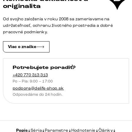
Flex
originalita
300
cm
Od svojho založenia v roku 2008 sa zameriavame na
bouclé
udržateľnosť, ochranu životného prostredia a dobré
tmavobéžová
pracovné podmienky.
tenká
podstava
Viac o značke
plochá
čierna
Potrebujete poradiť?
vrecková
pružina
+420 770 313 313
Po – Pia: 9:00 – 17:00
podpora@delife-shop.sk
Odpovedáme do 24 hodín.
Popis
Séria
Parametre
Hodnotenie
Články