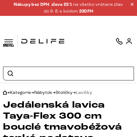
Nákupy bez DPH
zĺava 23 %
na všetko vrátane zliav
do 9. 8. s kódom
23DPH
Menu
Kategorie
Nábytok
Stoličky
Lavičky
Jedálenská lavica
Taya-Flex 300 cm
bouclé tmavobéžová