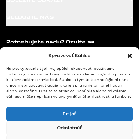
DÔLEŽITÉ ODKAZY
SLEDUJTE NÁS
Potrebujete radu? Ozvite sa.
+420 770 313 313
Spravovať Súhlas
Po – Pia: 9:00 – 17:00
podpora@delife-shop.sk
Na poskytovanie tých najlepších skúseností používame
Odpovedáme do 24 hodín.
technológie, ako sú súbory cookie na ukladanie a/alebo prístup
k informáciám o zariadení. Súhlas s týmito technológiami nám
umožní spracovávať údaje, ako je správanie pri prehliadaní
alebo jedinečné ID na tejto stránke. Nesúhlas alebo odvolanie
Google recenzie
súhlasu môže nepriaznivo ovplyvniť určité vlastnosti a funkcie.
4,8
Prijať
Odmietnúť