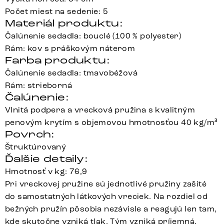
Počet miest na sedenie: 5
Materiál produktu:
Čalúnenie sedadla: bouclé (100 % polyester)
Rám: kov s práškovým náterom
Farba produktu:
Čalúnenie sedadla: tmavobéžová
Rám: strieborná
Čalúnenie:
Vlnitá podpera a vrecková pružina s kvalitným
penovým krytím s objemovou hmotnosťou 40 kg/m³
Povrch:
Štruktúrovaný
Ďalšie detaily:
Hmotnosť v kg: 76,9
Pri vreckovej pružine sú jednotlivé pružiny zašité
do samostatných látkových vreciek. Na rozdiel od
bežných pružín pôsobia nezávisle a reagujú len tam,
kde skutočne vzniká tlak. Tým vzniká príjemná,