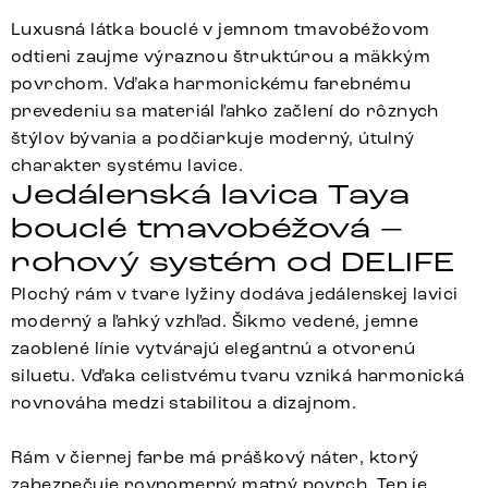
Luxusná látka bouclé v jemnom tmavobéžovom
odtieni zaujme výraznou štruktúrou a mäkkým
povrchom. Vďaka harmonickému farebnému
prevedeniu sa materiál ľahko začlení do rôznych
štýlov bývania a podčiarkuje moderný, útulný
charakter systému lavice.
Jedálenská lavica Taya
bouclé tmavobéžová –
rohový systém od DELIFE
Plochý rám v tvare lyžiny dodáva jedálenskej lavici
moderný a ľahký vzhľad. Šikmo vedené, jemne
zaoblené línie vytvárajú elegantnú a otvorenú
siluetu. Vďaka celistvému tvaru vzniká harmonická
rovnováha medzi stabilitou a dizajnom.
Rám v čiernej farbe má práškový náter, ktorý
zabezpečuje rovnomerný matný povrch. Ten je