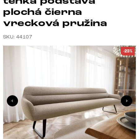
tenká podstava
plochá čierna
vrecková pružina
SKU: 44107
-23%