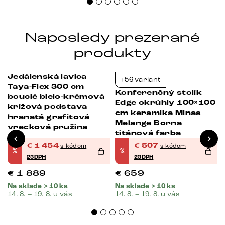
Naposledy prezerané
produkty
Jedálenská lavica
+56 variant
-23%
-23%
Taya-Flex 300 cm
Konferenčný stolík
bouclé bielo-krémová
Edge okrúhly 100×100
krížová podstava
cm keramika Minas
hranatá grafitová
Melange Borna
vrecková pružina
titánová farba
€
1 454
€
507
s kódom
s kódom
%
%
23DPH
23DPH
€
1 889
€
659
Na sklade > 10 ks
Na sklade > 10 ks
14. 8. – 19. 8. u vás
14. 8. – 19. 8. u vás