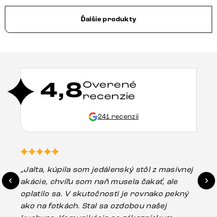
Ďalšie produkty
4,8
Overené
recenzie
241 recenzií
„Jalta, kúpila som jedálenský stôl z masívnej
„O
akácie, chvíľu som naň musela čakať, ale
in
oplatilo sa. V skutočnosti je rovnako pekný
st
ako na fotkách. Stal sa ozdobou našej
ús