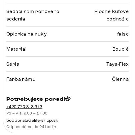
Sedací rám rohového
Ploché kufové
sedenia
podnožie
Opierka na ruky
false
Materiál
Bouclé
Séria
Taya-Flex
Farba rámu
Čierna
Potrebujete poradiť?
+420 770 313 313
Po – Pia: 9:00 – 17:00
podpora@delife-shop.sk
Odpovedáme do 24 hodín.