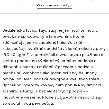
Podobné produkty
Jedálenská lavica Taya zaujme jemnou formou a
precízne spracovaným lemovaním, ktoré
zdôrazňuje jemne zaoblené línie. Vo vnútri
zabezpečuje kvalitná sendvičová konštrukcia z peny
(RG 40 kg/m³) v kombinácii s vreckovou pružinou a
vlnitou podperou výnimočný komfort sedenia a
dlhodobú tvarovú stálosť. Operadlo a sedacia
plocha sú vyrobené ako jeden celistvý čalúnený
prvok, čo lavici dodáva pokojný a kvalitný vzhľad.
Špeciálne vyvinutý kovový rám ponúka výnimočnú
stabilitu a funguje bez viditeľných podpier –
inovatívne riešenie, ktoré spája voľne nesúci dizajn
so spoľahlivou pevnosťou.