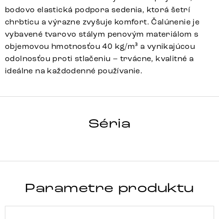
bodovo elastická podpora sedenia, ktorá šetrí
chrbticu a výrazne zvyšuje komfort. Čalúnenie je
vybavené tvarovo stálym penovým materiálom s
objemovou hmotnosťou 40 kg/m³ a vynikajúcou
odolnosťou proti stlačeniu – trvácne, kvalitné a
ideálne na každodenné používanie.
TAYA-FLEX
Séria
Detail celej série
Parametre produktu