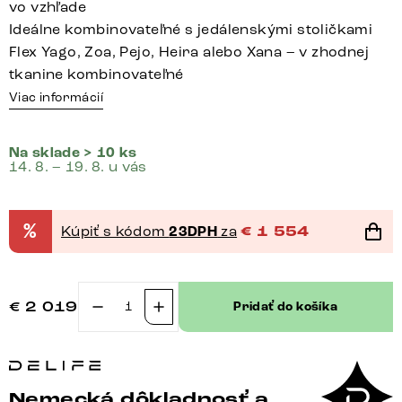
vo vzhľade
Ideálne kombinovateľné s jedálenskými stoličkami
Flex Yago, Zoa, Pejo, Heira alebo Xana – v zhodnej
tkanine kombinovateľné
Viac informácií
Na sklade > 10 ks
14. 8. – 19. 8. u vás
%
Kúpiť s kódom
23DPH
za
€
1 554
€
2 019
Pridať do košíka
množstvo
Jedálenská
lavica
Taya-
Nemecká dôkladnosť a