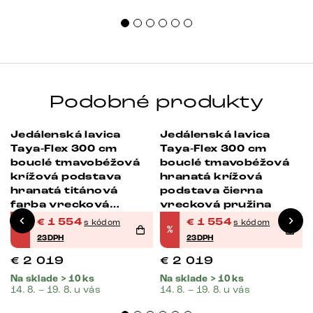
Podobné produkty
Jedálenská lavica
Jedálenská lavica
-23%
-23%
Taya-Flex 300 cm
Taya-Flex 300 cm
bouclé tmavobéžová
bouclé tmavobéžová
krížová podstava
hranatá krížová
hranatá titánová
podstava čierna
farba vrecková
vrecková pružina
pružina
€
1 554
€
1 554
s kódom
s kódom
%
%
23DPH
23DPH
€
2 019
€
2 019
Na sklade > 10 ks
Na sklade > 10 ks
14. 8. – 19. 8. u vás
14. 8. – 19. 8. u vás