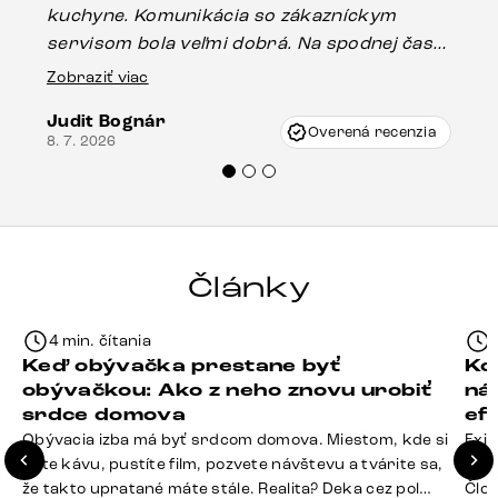
kuchyne. Komunikácia so zákazníckym
sp
servisom bola veľmi dobrá. Na spodnej časti
Es
stola bolo malé poškodenie, pravdepodobne
Zobraziť viac
16.
vzniklo pri preprave, ale vďaka pánovi
Judit Bognár
Vincze pri riešení mojej záležitosti pristúpili
Overená recenzia
8. 7. 2026
veľmi korektne. Odporúčam produkty Delife
každému.“
Články
4 min. čítania
Keď obývačka prestane byť
Ko
obývačkou: Ako z neho znovu urobiť
ná
srdce domova
ef
Obývacia izba má byť srdcom domova. Miestom, kde si
Exis
dáte kávu, pustíte film, pozvete návštevu a tvárite sa,
Seda
že takto upratané máte stále. Realita? Deka cez pol
Člov