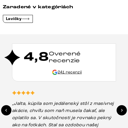
Zaradené v kategóriách
Lavičky
4,8
Overené
recenzie
241 recenzií
„Jalta, kúpila som jedálenský stôl z masívnej
„O
akácie, chvíľu som naň musela čakať, ale
in
oplatilo sa. V skutočnosti je rovnako pekný
st
ako na fotkách. Stal sa ozdobou našej
ús