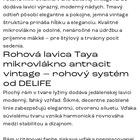
dodáva lavici výrazný, moderný nádych. Tmavý
odtieň pôsobí elegantne a pokojne, jemná vintage
štruktúra prináša hĺbku a eleganciu. Kvalitné
mikrovlákno je odolné, nenáročné na údržbu a
príjemne mäkké – pre štýlový a trvácny pocit
sedenia.
Rohová lavica Taya
mikrovlákno antracit
vintage – rohový systém
od DELIFE
Plochý rám v tvare lyžiny dodáva jedálenskej lavici
moderný, ľahký vzhľad. Šikmé, decentne zaoblené
línie zabezpečujú elegantnú, otvorenú siluetu. Vďaka
súvislému tvaru vzniká harmonická rovnováha
medzi stabilitou a dizajnom.
Rám v titánovej farbe získava vďaka prepracovanej