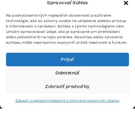
+420 770 313 313
Spravovať Súhlas
Po – Pia: 9:00 – 17:00
podpora@delife-shop.sk
Na poskytovanie tých najlepších skúseností používame
technológie, ako sú súbory cookie na ukladanie a/alebo prístup
Odpovedáme do 24 hodín.
k informáciám o zariadení. Súhlas s týmito technológiami nám
umožní spracovávať údaje, ako je správanie pri prehliadaní
alebo jedinečné ID na tejto stránke. Nesúhlas alebo odvolanie
súhlasu môže nepriaznivo ovplyvniť určité vlastnosti a funkcie.
Google recenzie
4,8
Prijať
Odmietnúť
Zobraziť predvoľby
Doprava
Zásady cookies
Vyhlásenie o ochrane osobných údajov
Platby
Česko
Maďarsko
Nemecko