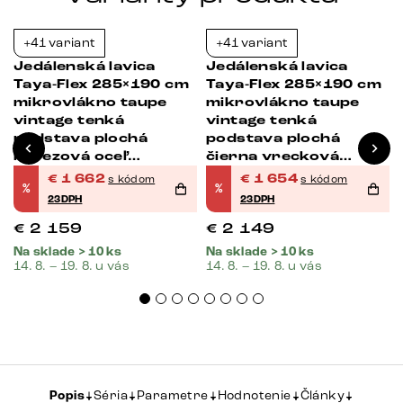
+41 variant
+41 variant
-23%
-23%
Jedálenská lavica
Jedálenská lavica
Taya-Flex 285×190 cm
Taya-Flex 285×190 cm
mikrovlákno taupe
mikrovlákno taupe
vintage tenká
vintage tenká
podstava plochá
podstava plochá
nerezová oceľ
čierna vrecková
á
vrecková pružina ľavá
pružina ľavá
€
1 662
€
1 654
s kódom
s kódom
%
%
23DPH
23DPH
€
2 159
€
2 149
Na sklade > 10 ks
Na sklade > 10 ks
14. 8. – 19. 8. u vás
14. 8. – 19. 8. u vás
Popis
Séria
Parametre
Hodnotenie
Články