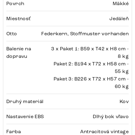
Povrch
Mäkké
Miestnosť
Jedáleň
Otto
Federkern, Stoffmuster vorhanden
Balenie na
3 x Paket 1: B59 x T42 x H8 cm -
dopravu
8 kg
Paket 2: B194 x T72 x H58 cm -
55 kg
Paket 3: B226 x T72 x H57 cm -
60 kg
Druhý materiál
Kov
Nastavenie EBS
Dlhý bok vľavo
Farba
Antracitová vintage