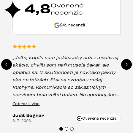
4,8
Overené
recenzie
241 recenzií
„Jalta, kúpila som jedálenský stôl z masívnej
„O
akácie, chvíľu som naň musela čakať, ale
in
oplatilo sa. V skutočnosti je rovnako pekný
st
ako na fotkách. Stal sa ozdobou našej
ús
kuchyne. Komunikácia so zákazníckym
sp
servisom bola veľmi dobrá. Na spodnej časti
Es
stola bolo malé poškodenie, pravdepodobne
Zobraziť viac
16.
vzniklo pri preprave, ale vďaka pánovi
Judit Bognár
Vincze pri riešení mojej záležitosti pristúpili
Overená recenzia
8. 7. 2026
veľmi korektne. Odporúčam produkty Delife
každému.“