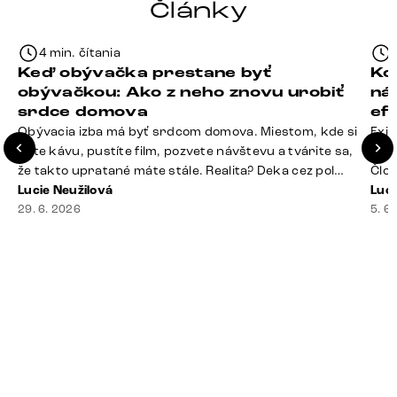
Články
4 min. čítania
Keď obývačka prestane byť
Ko
obývačkou: Ako z neho znovu urobiť
ná
srdce domova
ef
Obývacia izba má byť srdcom domova. Miestom, kde si
Exis
dáte kávu, pustíte film, pozvete návštevu a tvárite sa,
Seda
že takto upratané máte stále. Realita? Deka cez pol
Člov
sedačky, ovládač záhadne zmizol, konferenčný stolík
Lucie Neužilová
veľm
Luci
slúži ako odkladisko všetkého od účteniek po balzam
29. 6. 2026
si n
5. 6
na pery a niekde medzi vankúšmi možno žije stará
nezi
sušienka. Dobrá správa? Aj obývačka, [&hellip;]
ste
nevy