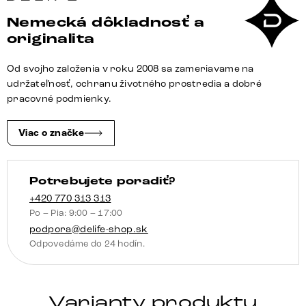
Taya-
Nemecká dôkladnosť a
Flex
originalita
285×190
cm
Od svojho založenia v roku 2008 sa zameriavame na
mikrovlákno
udržateľnosť, ochranu životného prostredia a dobré
antracitová
pracovné podmienky.
vintage
tenká
Viac o značke
podstava
plochý
Potrebujete poradiť?
titánová
farba
+420 770 313 313
Po – Pia: 9:00 – 17:00
vrecková
podpora@delife-shop.sk
pružina
Odpovedáme do 24 hodín.
ľavá
Varianty produktu