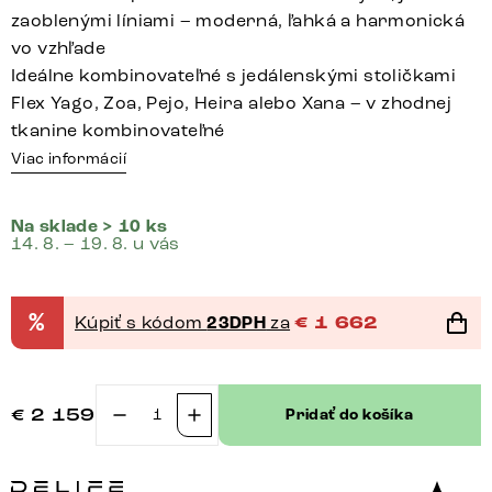
zaoblenými líniami – moderná, ľahká a harmonická
vo vzhľade
Ideálne kombinovateľné s jedálenskými stoličkami
Flex Yago, Zoa, Pejo, Heira alebo Xana – v zhodnej
tkanine kombinovateľné
Viac informácií
Na sklade > 10 ks
14. 8. – 19. 8. u vás
%
Kúpiť s kódom
23DPH
za
€
1 662
€
2 159
Pridať do košíka
množstvo
Jedálenská
lavica