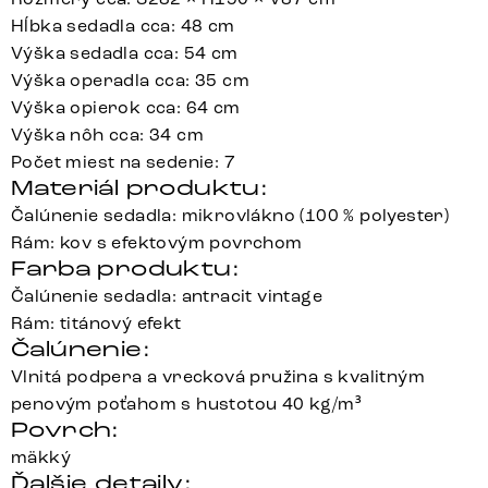
Hĺbka sedadla cca: 48 cm
Výška sedadla cca: 54 cm
Výška operadla cca: 35 cm
Výška opierok cca: 64 cm
Výška nôh cca: 34 cm
Počet miest na sedenie: 7
Materiál produktu:
Čalúnenie sedadla: mikrovlákno (100 % polyester)
Rám: kov s efektovým povrchom
Farba produktu:
Čalúnenie sedadla: antracit vintage
Rám: titánový efekt
Čalúnenie:
Vlnitá podpera a vrecková pružina s kvalitným
penovým poťahom s hustotou 40 kg/m³
Povrch:
mäkký
Ďalšie detaily: