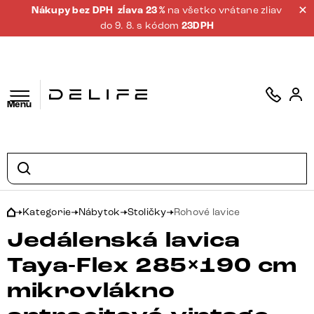
Nákupy bez DPH
zĺava 23 %
na všetko vrátane zliav
do 9. 8. s kódom
23DPH
Menu
Kategorie
Nábytok
Stoličky
Rohové lavice
Jedálenská lavica
Taya-Flex 285×190 cm
mikrovlákno