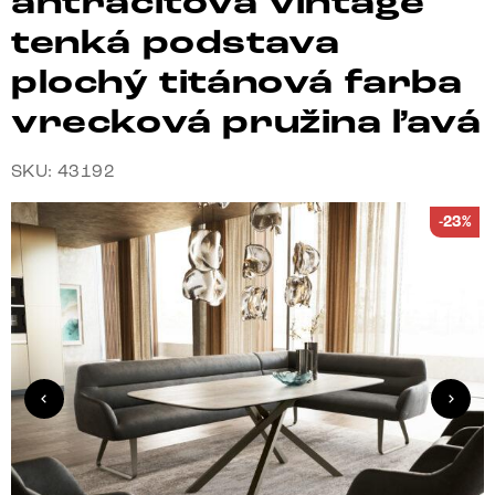
antracitová vintage
tenká podstava
plochý titánová farba
vrecková pružina ľavá
SKU: 43192
-23%