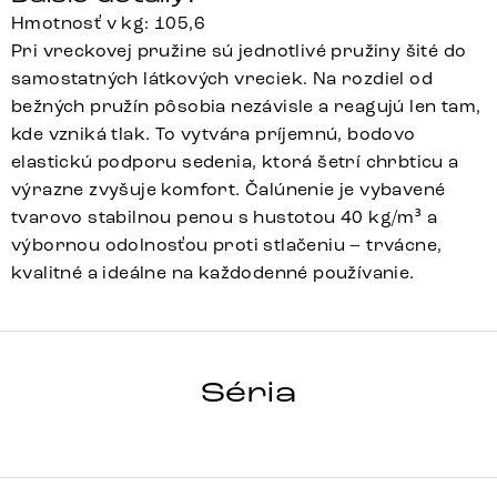
Hmotnosť v kg: 105,6
Pri vreckovej pružine sú jednotlivé pružiny šité do
samostatných látkových vreciek. Na rozdiel od
bežných pružín pôsobia nezávisle a reagujú len tam,
kde vzniká tlak. To vytvára príjemnú, bodovo
elastickú podporu sedenia, ktorá šetrí chrbticu a
výrazne zvyšuje komfort. Čalúnenie je vybavené
tvarovo stabilnou penou s hustotou 40 kg/m³ a
výbornou odolnosťou proti stlačeniu – trvácne,
kvalitné a ideálne na každodenné používanie.
TAYA-FLEX
Séria
Detail celej série