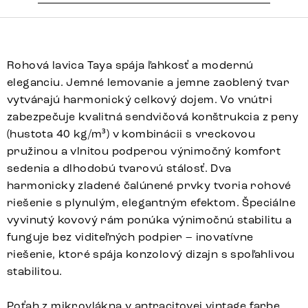
Rohová lavica Taya spája ľahkosť a modernú
eleganciu. Jemné lemovanie a jemne zaoblený tvar
vytvárajú harmonický celkový dojem. Vo vnútri
zabezpečuje kvalitná sendvičová konštrukcia z peny
(hustota 40 kg/m³) v kombinácii s vreckovou
pružinou a vlnitou podperou výnimočný komfort
sedenia a dlhodobú tvarovú stálosť. Dva
harmonicky zladené čalúnené prvky tvoria rohové
riešenie s plynulým, elegantným efektom. Špeciálne
vyvinutý kovový rám ponúka výnimočnú stabilitu a
funguje bez viditeľných podpier – inovatívne
riešenie, ktoré spája konzolový dizajn s spoľahlivou
stabilitou.
Poťah z mikrovlákna v antracitovej vintage farbe