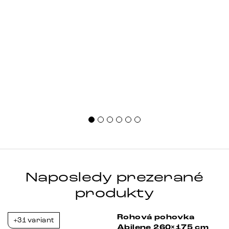
Naposledy prezerané
produkty
Rohová pohovka
+31 variant
-38%
-38%
Abilene 260×175 cm