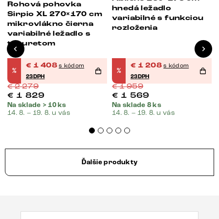
Rohová pohovka
hnedá ležadlo
Sirpio XL 270×170 cm
variabilné s funkciou
mikrovlákno čierna
rozloženia
variabilné ležadlo s
taburetom
€
1 408
€
1 208
s kódom
s kódom
%
%
23DPH
23DPH
€
2 279
€
1 959
€
1 829
€
1 569
Na sklade > 10 ks
Na sklade 8 ks
14. 8. – 19. 8. u vás
14. 8. – 19. 8. u vás
Ďalšie produkty