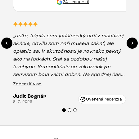
241 recenzií
„Jalta, kúpila som jedálenský stôl z masívnej
„O
akácie, chvíľu som naň musela čakať, ale
in
oplatilo sa. V skutočnosti je rovnako pekný
st
ako na fotkách. Stal sa ozdobou našej
ús
kuchyne. Komunikácia so zákazníckym
sp
servisom bola veľmi dobrá. Na spodnej časti
Es
stola bolo malé poškodenie, pravdepodobne
Zobraziť viac
16.
vzniklo pri preprave, ale vďaka pánovi
Judit Bognár
Vincze pri riešení mojej záležitosti pristúpili
Overená recenzia
8. 7. 2026
veľmi korektne. Odporúčam produkty Delife
každému.“