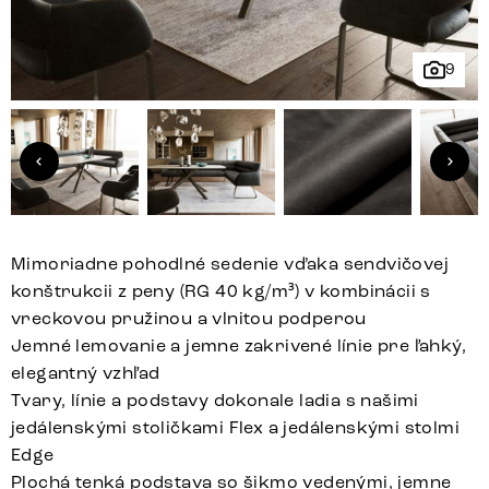
9
Mimoriadne pohodlné sedenie vďaka sendvičovej
konštrukcii z peny (RG 40 kg/m³) v kombinácii s
vreckovou pružinou a vlnitou podperou
Jemné lemovanie a jemne zakrivené línie pre ľahký,
elegantný vzhľad
Tvary, línie a podstavy dokonale ladia s našimi
jedálenskými stoličkami Flex a jedálenskými stolmi
Edge
Plochá tenká podstava so šikmo vedenými, jemne