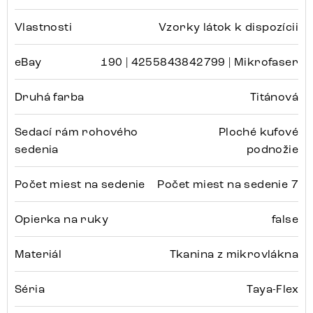
Vlastnosti
Vzorky látok k dispozícii
eBay
190 | 4255843842799 | Mikrofaser
Druhá farba
Titánová
Sedací rám rohového
Ploché kufové
sedenia
podnožie
Počet miest na sedenie
Počet miest na sedenie 7
Opierka na ruky
false
Materiál
Tkanina z mikrovlákna
Séria
Taya-Flex