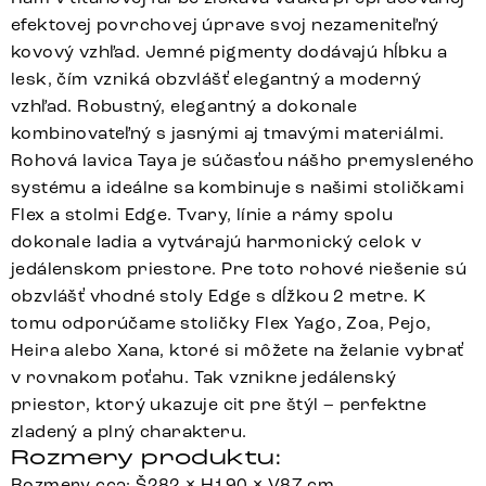
efektovej povrchovej úprave svoj nezameniteľný
kovový vzhľad. Jemné pigmenty dodávajú hĺbku a
lesk, čím vzniká obzvlášť elegantný a moderný
vzhľad. Robustný, elegantný a dokonale
kombinovateľný s jasnými aj tmavými materiálmi.
Rohová lavica Taya je súčasťou nášho premysleného
systému a ideálne sa kombinuje s našimi stoličkami
Flex a stolmi Edge. Tvary, línie a rámy spolu
dokonale ladia a vytvárajú harmonický celok v
jedálenskom priestore. Pre toto rohové riešenie sú
obzvlášť vhodné stoly Edge s dĺžkou 2 metre. K
tomu odporúčame stoličky Flex Yago, Zoa, Pejo,
Heira alebo Xana, ktoré si môžete na želanie vybrať
v rovnakom poťahu. Tak vznikne jedálenský
priestor, ktorý ukazuje cit pre štýl – perfektne
zladený a plný charakteru.
Rozmery produktu:
Rozmery cca: Š282 × H190 × V87 cm